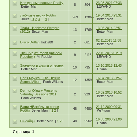
Неизданные песни с Reality
23.03.2021 07:33
8
804
Better Man
LEWAND
Любимые песни Робби
19.04.2018 23:31
269
12865
Juliet
[
1
2
3
…
9
]
Better Man
Thalia - Habitame Siempre
13.05.2014 22:51
13
1769
(2012)
Better Man
Better Man
02.11.2013 11:58
Disco Delilah
helga80
2
661
Better Man
Трек-гид от Робби (альбом
22.10.2013 01:19
9
2116
Rudebox)
Mr.Robbie
LEWAND
Значения и факты о песнях
13.10.2013 12:43
10
735
Better Man
Слава
Chris Moyles - The Difficult
16.04.2013 21:57
12
1359
Second Album
Pooh Wiliams
Better Man
Dermot O'leary Presents
18.02.2013 10:52
Saturday Sessions 2011
2
929
Better Man
Pooh Wiliams
Ваши НЕлюбимые песни
21.12.2009 00:31
48
4480
Робби
Better Man
[
1
2
]
W@tson
16.03.2008 21:00
Би-сайды
Better Man
[
1
2
]
40
5562
Слава
Страница:
1