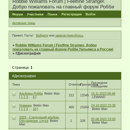
Robbie Williams Forum | Feelfine Stranger.
Добро пожаловать на главный форум Робби
Уильямса в России!
Форум
Участники
Поиск
Регистрация
Войти
Активные темы
Привет, Гость!
Войдите
или
зарегистрируйтесь
.
»
Robbie Williams Forum | Feelfine Stranger. Добро
пожаловать на главный форум Робби Уильямса в России!
»
#Дискография
Страница:
1
#Дискография
Последнее
Тема
Ответов
Просмотров
сообщение
Альбомы Робби
Better Man
15.11.2022 06:48
212
13345
[
1
2
3
…
8
]
LEWAND
Новинки
Better Man
24.10.2022 23:38
465
23264
[
1
2
3
…
16
]
Better Man
2023 - Следующий альбом.
05.08.2022 23:03
Обсуждения, слухи
Better
1
328
Better Man
Man