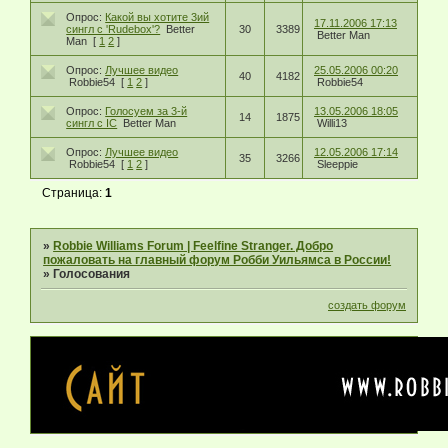
Опрос:
Какой вы хотите 3ий
17.11.2006 17:13
сингл с 'Rudebox'?
Better
30
3389
Better Man
Man
[
1
2
]
Опрос:
Лучшее видео
25.05.2006 00:20
40
4182
Robbie54
[
1
2
]
Robbie54
Опрос:
Голосуем за 3-й
13.05.2006 18:05
14
1875
сингл с IC
Better Man
Willi13
Опрос:
Лучшее видео
12.05.2006 17:14
35
3266
Robbie54
[
1
2
]
Sleeppie
Страница:
1
»
Robbie Williams Forum | Feelfine Stranger. Добро
пожаловать на главный форум Робби Уильямса в России!
»
Голосования
создать форум