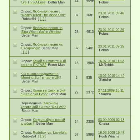
22
4049
'Life Thru A Lens'
Better Man
Fobos
Опрос:
Любимая песня с
23.01.2011 09:46
"Reality Killed The Video Star"
37
3681
Fobos
Robbie54
[
1
2
]
Опрос:
Любимая песня на
23.01.2011 09:29
'Sing When You're Winning'
28
4813
Fobos
Better Man
Опрос:
Любимая песня на
23.01.2011 09:25
'Escapology'
Better Man
32
5401
Fobos
[
1
2
]
Опрос:
Какой вы хотите 4ый
16.07.2010 11:52
18
1968
сингл с RKTVS?
Better Man
Mr.Robbie
Как высоко поднимется
13.02.2010 14:42
'Morning Sun' в чарте UK?
3
935
Sfandra
Better Man
Опрос:
Какой вы хотите 3ий
27.11.2009 15:11
22
2372
сингл с 'RKTVS'?
Better Man
Sfandra
Перемещена:
Какой вы
хотите 3ий сингл с 'RKTVS'?
Better Man
Опрос:
Когда выйдет новый
03.09.2009 02:18
14
2306
альбом?
Better Man
Слава
Опрос:
Rudebox vs. Lovelight
16.03.2008 19:47
57
5998
Robbie54
[
1
2
]
Pooh Wiliams