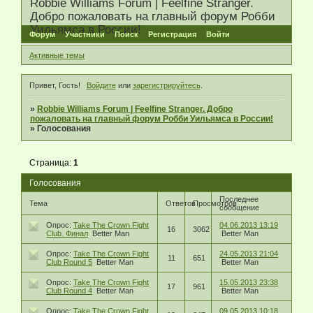
Robbie Williams Forum | Feelfine Stranger.
Добро пожаловать на главный форум Робби
Уильямса в России!
Форум
Участники
Поиск
Регистрация
Войти
Активные темы
Привет, Гость!
Войдите
или
зарегистрируйтесь
.
»
Robbie Williams Forum | Feelfine Stranger. Добро
пожаловать на главный форум Робби Уильямса в России!
»
Голосования
Страница:
1
Голосования
Последнее
Тема
Ответов
Просмотров
сообщение
Опрос:
Take The Crown Fight
04.06.2013 13:19
16
3062
Club. Финал
Better Man
Better Man
Опрос:
Take The Crown Fight
24.05.2013 21:04
11
651
Club Round 5
Better Man
Better Man
Опрос:
Take The Crown Fight
15.05.2013 23:38
17
961
Club Round 4
Better Man
Better Man
Опрос:
Take The Crown Fight
09.05.2013 10:18