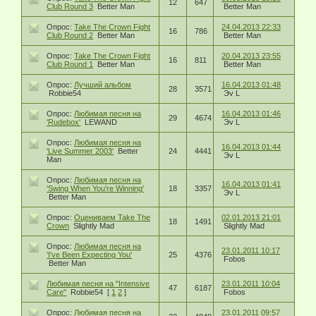
12
647
Club Round 3
Better Man
Better Man
Опрос:
Take The Crown Fight
24.04.2013 22:33
16
786
Club Round 2
Better Man
Better Man
Опрос:
Take The Crown Fight
20.04.2013 23:55
16
811
Club Round 1
Better Man
Better Man
Опрос:
Лучший альбом
16.04.2013 01:48
28
3571
Robbie54
Эv L
Опрос:
Любимая песня на
16.04.2013 01:46
29
4674
'Rudebox'
LEWAND
Эv L
Опрос:
Любимая песня на
16.04.2013 01:44
'Live Summer 2003'
Better
24
4441
Эv L
Man
Опрос:
Любимая песня на
16.04.2013 01:41
'Swing When You're Winning'
18
3357
Эv L
Better Man
Опрос:
Оцениваем Take The
02.01.2013 21:01
18
1491
Crown
Slightly Mad
Slightly Mad
Опрос:
Любимая песня на
23.01.2011 10:17
'I've Been Expecting You'
25
4376
Fobos
Better Man
Любимая песня на "Intensive
23.01.2011 10:04
47
6187
Care"
Robbie54
[
1
2
]
Fobos
Опрос:
Любимая песня на
23.01.2011 09:57