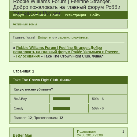
Robbie Williams Forum | Feelfine Stranger.
Добро пожаловать на главный форум Робби
Уильямса в России!
Форум
Участники
Поиск
Регистрация
Войти
Активные темы
Привет, Гость!
Войдите
или
зарегистрируйтесь
.
»
Robbie Williams Forum | Feelfine Stranger. Добро
пожаловать на главный форум Робби Уильямса в России!
»
Голосования
»
Take The Crown Fight Club. Финал
Страница:
1
Take The Crown Fight Club. Финал
Какую песню убиваем?
Be A Boy
50% - 6
Candy
50% - 6
Голосов:
12
;
Проголосовали:
12
Поделиться
1
Better Man
24.05.2013 23:08