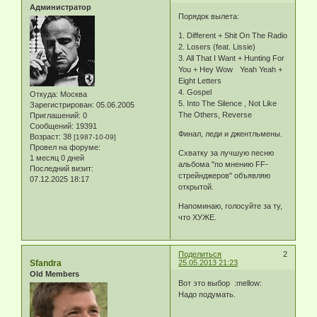
Администратор
Порядок вылета:
1. Different + Shit On The Radio
2. Losers (feat. Lissie)
3. All That I Want + Hunting For
You + Hey Wow Yeah Yeah +
Eight Letters
4. Gospel
Откуда:
Москва
5. Into The Silence , Not Like
Зарегистрирован
: 05.06.2005
The Others, Reverse
Приглашений:
0
Сообщений:
19391
Финал, леди и джентльмены.
Возраст:
38
[1987-10-09]
Провел на форуме:
Схватку за лучшую песню
1 месяц 0 дней
альбома "по мнению FF-
Последний визит:
стрейнджеров" объявляю
07.12.2025 18:17
открытой.
Напоминаю, голосуйте за ту,
что ХУЖЕ.
Поделиться
2
Sfandra
25.05.2013 21:23
Old Members
Вот это выбор :mellow:
Надо подумать.