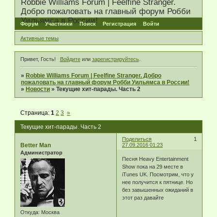
Robbie Williams Forum | Feelfine Stranger.
Добро пожаловать на главный форум Робби
Уильямса в России!
Форум
Участники
Поиск
Регистрация
Войти
Активные темы
Привет, Гость!
Войдите
или
зарегистрируйтесь
.
»
Robbie Williams Forum | Feelfine Stranger. Добро
пожаловать на главный форум Робби Уильямса в России!
»
Новости
»
Текущие хит-парады. Часть 2
Страница:
1
2
3
»
Текущие хит-парады. Часть 2
Поделиться
1
Better Man
27.09.2016 01:23
Администратор
Песня Heavy Entertainment
Show пока на 29 месте в
iTunes UK. Посмотрим, что у
нее получится к пятнице. Но
без завышенных ожиданий в
этот раз давайте
Откуда:
Москва