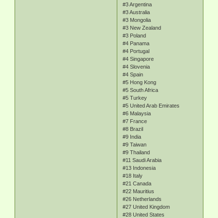
#3 Argentina
#3 Australia
#3 Mongolia
#3 New Zealand
#3 Poland
#4 Panama
#4 Portugal
#4 Singapore
#4 Slovenia
#4 Spain
#5 Hong Kong
#5 South Africa
#5 Turkey
#5 United Arab Emirates
#6 Malaysia
#7 France
#8 Brazil
#9 India
#9 Taiwan
#9 Thailand
#11 Saudi Arabia
#13 Indonesia
#18 Italy
#21 Canada
#22 Mauritius
#26 Netherlands
#27 United Kingdom
#28 United States