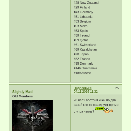
#28 New Zealand
#29 Finland
#43 Germany
#51 Lithuania
#53 Belgium
#53 Malta
#53 Spain
#59 Ireland
#59 Qatar
#61 Switzerland
#69 Kazakhstan
#70 Japan
#82 France
#95 Denmark
#146 Guatemala
#189 Austria
Поделиться
25
Slightly Mad
04.11.2016 11:32
Old Members
28 usa? австрия и юк по два
раза? кто-то празднует прямо
с утра чтоль?