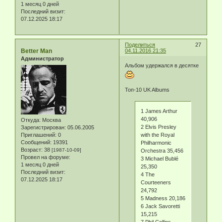
1 месяц 0 дней
Последний визит:
07.12.2025 18:17
Поделиться
27
Better Man
04.11.2016 21:35
Администратор
Альбом удержался в десятке
Топ-10 UK Albums
1 James Arthur
40,906
Откуда:
Москва
2 Elvis Presley
Зарегистрирован
: 05.06.2005
Приглашений:
0
with the Royal
Сообщений:
19391
Philharmonic
Возраст:
38
[1987-10-09]
Orchestra 35,456
Провел на форуме:
3 Michael Bublé
1 месяц 0 дней
25,350
Последний визит:
4 The
07.12.2025 18:17
Courteeners
24,792
5 Madness 20,186
6 Jack Savoretti
15,215