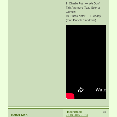
9. Charlie Puth — We Don’t
Talk Anymore (feat. Selena
Gomez)
10. Burak Yeter — Tuesday
(feat. Danelle Sandoval)
Поделиться
15
Better Man
21.10.2016 21:34