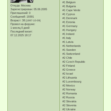
#1 Belgium
Откуда:
Москва
#1 Bulgaria
Зарегистрирован
: 05.06.2005
#1 Cape Verde
Приглашений:
0
#1 Cyprus
Сообщений:
19391
#1 Denmark
Возраст:
38
[1987-10-09]
#1 Estonia
Провел на форуме:
#1 Germany
1 месяц 0 дней
#1 Hungary
Последний визит:
#1 Ireland
07.12.2025 18:17
#1 Italy
#1 Latvia
#1 Netherlands
#1 Sweden
#1 Switzerland
#2 Chile
#2 Czech Republic
#2 Finland
#2 Greece
#2 Israel
#2 Lithuania
#2 Luxembourg
#2 Mexico
#2 Norway
#2 Romania
#2 Russia
#2 Slovakia
#2 Slovenia
#2 Ukraine