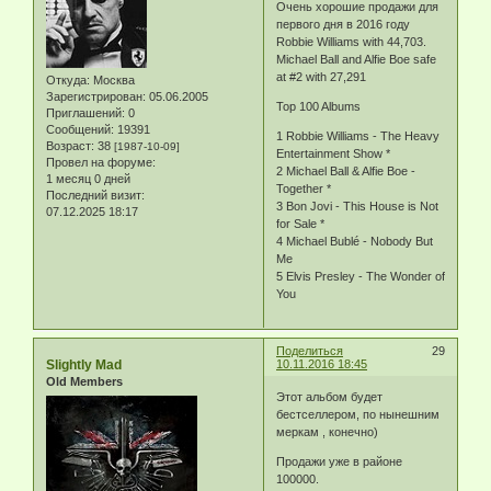
Очень хорошие продажи для
первого дня в 2016 году
Robbie Williams with 44,703.
Michael Ball and Alfie Boe safe
at #2 with 27,291
Откуда:
Москва
Зарегистрирован
: 05.06.2005
Top 100 Albums
Приглашений:
0
Сообщений:
19391
1 Robbie Williams - The Heavy
Возраст:
38
[1987-10-09]
Entertainment Show *
Провел на форуме:
2 Michael Ball & Alfie Boe -
1 месяц 0 дней
Together *
Последний визит:
3 Bon Jovi - This House is Not
07.12.2025 18:17
for Sale *
4 Michael Bublé - Nobody But
Me
5 Elvis Presley - The Wonder of
You
Поделиться
29
Slightly Mad
10.11.2016 18:45
Old Members
Этот альбом будет
бестселлером, по нынешним
меркам , конечно)
Продажи уже в районе
100000.