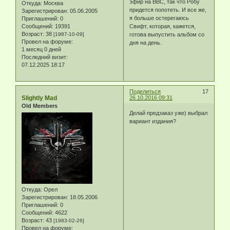
эфир на BBC, так что Робу
Откуда:
Москва
придется попотеть. И все же,
Зарегистрирован
: 05.06.2005
я больше остерегаюсь
Приглашений:
0
Сообщений:
19391
Свифт, которая, кажется,
Возраст:
38
[1987-10-09]
готова выпустить альбом со
Провел на форуме:
дня на день.
1 месяц 0 дней
Последний визит:
07.12.2025 18:17
Поделиться
17
Slightly Mad
26.10.2016 09:31
Old Members
Делай предзаказ уже) выбрал
вариант издания?
Откуда:
Орел
Зарегистрирован
: 18.05.2006
Приглашений:
0
Сообщений:
4622
Возраст:
43
[1983-02-26]
Провел на форуме: