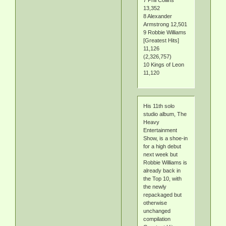
7 Phil Collins
13,352
8 Alexander
Armstrong 12,501
9 Robbie Williams
[Greatest Hits]
11,126
(2,326,757)
10 Kings of Leon
11,120
His 11th solo
studio album, The
Heavy
Entertainment
Show, is a shoe-in
for a high debut
next week but
Robbie Williams is
already back in
the Top 10, with
the newly
repackaged but
otherwise
unchanged
compilation