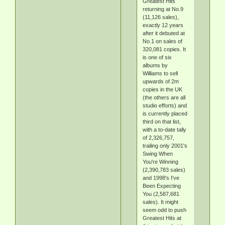
Greatest Hits
returning at No.9
(11,126 sales),
exactly 12 years
after it debuted at
No.1 on sales of
320,081 copies. It
is one of six
albums by
Williams to sell
upwards of 2m
copies in the UK
(the others are all
studio efforts) and
is currently placed
third on that list,
with a to-date tally
of 2,326,757,
trailing only 2001's
Swing When
You're Winning
(2,390,783 sales)
and 1998's I've
Been Expecting
You (2,587,681
sales). It might
seem odd to push
Greatest Hits at