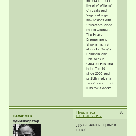
this stage - but it,
like all of Williams'
Chrysalis and
Virgin catalogue
now resides with
Universal's Island
imprint whereas
The Heavy
Entertainment
Show is his first
album for Sony's
Columbia label.
This week is
Greatest Hits' first
in the Top 10
since 2006, and
its 15th in all, in a
Top 75 career that
runs to 83 weeks.
Поделиться
28
Better Man
07.11.2016 21:17
Администратор
Друзья, альбом первый в
гонке!