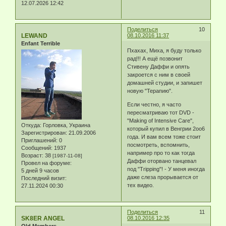
12.07.2026 12:42
Поделиться
10
LEWAND
08.10.2016 11:37
Enfant Terrible
Пхахах, Миха, я буду только
рад!!! А ещё позвонит
Стивену Даффи и опять
закроется с ним в своей
домашней студии, и запишет
новую "Терапию".
Если честно, я часто
пересматриваю тот DVD -
"Making of Intensive Care",
Откуда:
Горловка, Украина
который купил в Венгрии 2оо6
Зарегистрирован
: 21.09.2006
года. И вам всем тоже стоит
Приглашений:
0
посмотреть, вспомнить,
Сообщений:
1937
например про то как тогда
Возраст:
38
[1987-11-08]
Даффи оторвано танцевал
Провел на форуме:
под "Tripping"! - У меня иногда
5 дней 9 часов
даже слеза прорывается от
Последний визит:
тех видео.
27.11.2024 00:30
Поделиться
11
SK8ER ANGEL
08.10.2016 12:35