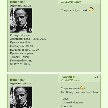
Better Man
01.11.2016 18:19
Администратор
Сегодня GH уже на #8
Откуда:
Москва
Зарегистрирован
: 05.06.2005
Приглашений:
0
Сообщений:
19391
Возраст:
38
[1987-10-09]
Провел на форуме:
1 месяц 0 дней
Последний визит:
07.12.2025 18:17
Поделиться
24
Better Man
04.11.2016 11:07
Администратор
Старт хороший
The Heavy Entertainment Show
iTunes:
#1 United Kingdom
#1 Austria