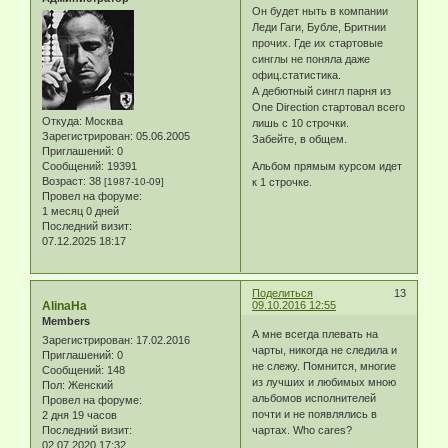
Он будет ныть в компании
Леди Гаги, Бубле, Бритнии
прочих. Где их стартовые
синглы не поняла даже
офиц.статистика.
А дебютный сингл парня из
One Direction стартовал всего
Откуда:
Москва
лишь с 10 строчки.
Зарегистрирован
: 05.06.2005
Забейте, в общем.
Приглашений:
0
Сообщений:
19391
Альбом прямым курсом идет
Возраст:
38
[1987-10-09]
к 1 строчке.
Провел на форуме:
1 месяц 0 дней
Последний визит:
07.12.2025 18:17
Поделиться
13
AlinaHa
09.10.2016 12:55
Members
А мне всегда плевать на
Зарегистрирован
: 17.02.2016
чарты, никогда не следила и
Приглашений:
0
не слежу. Помнится, многие
Сообщений:
148
из лучших и любимых мною
Пол:
Женский
альбомов исполнителей
Провел на форуме:
почти и не появлялись в
2 дня 19 часов
Последний визит:
чартах. Who cares?
02.07.2020 17:32