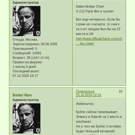
Администратор
Italian Airplay Chart
4 (12) Party like a russian
Вот еще интересно. Если бы
стрим не считался, то сингл
за счет продаж был бы на 23
месте в UK
http://www.officialcharts.com/charts/si
Откуда:
Москва
… les-chart/
Зарегистрирован
: 05.06.2005
Приглашений:
0
Сообщений:
19391
Возраст:
38
[1987-10-09]
Провел на форуме:
1 месяц 0 дней
Последний визит:
07.12.2025 18:17
Поделиться
16
Better Man
25.10.2016 22:52
Администратор
Любопытно.
Бубле сейчас проигрывает
Элвису в борьбе за 1 место в
альбомах.
Но у того же Бубле 3 октября
будет большой вечерний