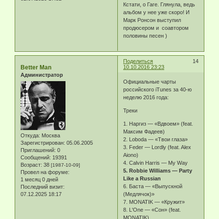
Кстати, о Гаге. Глянула, ведь
альбом у нее уже скоро! И
Марк Ронсон выступил
продюсером и соавтором
половины песен )
Поделиться
14
Better Man
10.10.2016 23:23
Администратор
Официальные чарты
российского iTunes за 40-ю
неделю 2016 года:
Треки
1. Наргиз — «Вдвоем» (feat.
Максим Фадеев)
Откуда:
Москва
2. Loboda — «Твои глаза»
Зарегистрирован
: 05.06.2005
3. Feder — Lordly (feat. Alex
Приглашений:
0
Aiono)
Сообщений:
19391
4. Calvin Harris — My Way
Возраст:
38
[1987-10-09]
5. Robbie Williams — Party
Провел на форуме:
Like a Russian
1 месяц 0 дней
6. Баста — «Выпускной
Последний визит:
07.12.2025 18:17
(Медлячок)»
7. MONATIK — «Кружит»
8. L'One — «Сон» (feat.
MONATIK)