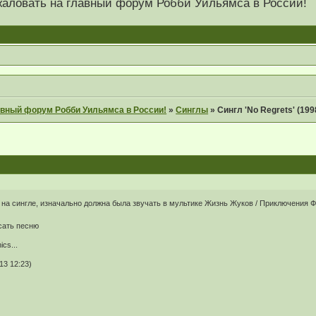
 пожаловать на главный форум Робби Уильямса в России!
главный форум Робби Уильямса в России!
»
Синглы
»
Сингл 'No Regrets' (199
ть на сингле, изначально должна была звучать в мультике Жизнь Жуков / Приключения 
сать песню
cs...
13 12:23)