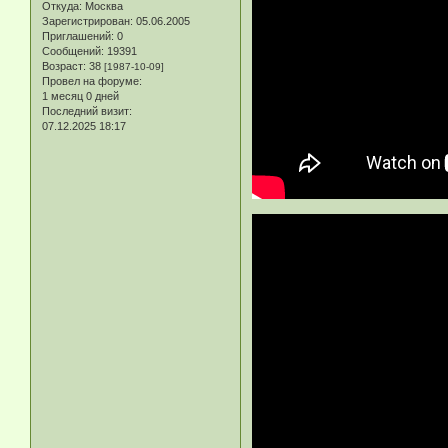
Откуда:
Москва
Зарегистрирован
: 05.06.2005
Приглашений:
0
Сообщений:
19391
Возраст:
38
[1987-10-09]
Провел на форуме:
1 месяц 0 дней
Последний визит:
07.12.2025 18:17