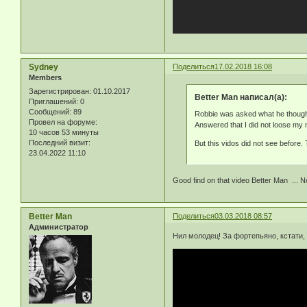
Sydney
Поделиться
17.02.2018 16:08
Members
Зарегистрирован
: 01.10.2017
Better Man написал(а):
Приглашений:
0
Сообщений:
89
Robbie was asked what he thought 
Провел на форуме:
Answered that I did not loose my 
10 часов 53 минуты
Последний визит:
But this vidos did not see before
23.04.2022 11:10
Good find on that video Better Man ... 
Better Man
Поделиться
03.03.2018 08:57
Администратор
Нил молодец! За фортепьяно, кстати,