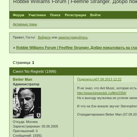
Robbie Williams Forum | Feelfine Stranger. Добро
Форум
Участники
Поиск
Регистрация
Войти
Активные темы
Привет, Гость!
Войдите
или
зарегистрируйтесь
.
»
Robbie Williams Forum | Feelfine Stranger. Добро пожаловать на 
Страница:
1
Сингл 'No Regrets' (1998)
Better Man
Поделиться
07.09.2013 12:22
Администратор
Я не знал, что Ant Music, которая ес
http://www.kinopoisk.ru/film/2356/
Но к выходу мультика не успели запи
И что на бэк-вокале звучат Stereophoni
Отредактировано Better Man (07.09.20
Откуда:
Москва
Зарегистрирован
: 05.06.2005
Приглашений:
0
Сообщений:
19391