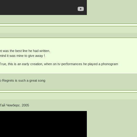
was the best line he had written.
mind it was mine to give away !
. True, this is an early creation, when on tv-performances he played a phonogram
No Regrets is such a great song
 Гай Чемберс. 2005