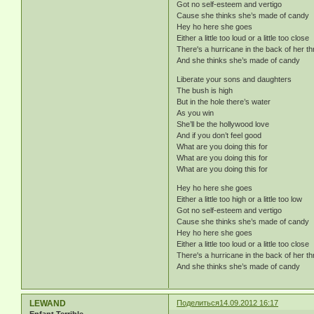
Got no self-esteem and vertigo
Cause she thinks she’s made of candy
Hey ho here she goes
Either a little too loud or a little too close
There's a hurricane in the back of her th
And she thinks she’s made of candy
Liberate your sons and daughters
The bush is high
But in the hole there’s water
As you win
She’ll be the hollywood love
And if you don’t feel good
What are you doing this for
What are you doing this for
What are you doing this for
Hey ho here she goes
Either a little too high or a little too low
Got no self-esteem and vertigo
Cause she thinks she’s made of candy
Hey ho here she goes
Either a little too loud or a little too close
There's a hurricane in the back of her th
And she thinks she’s made of candy
LEWAND
Поделиться
14.09.2012 16:17
Enfant Terrible