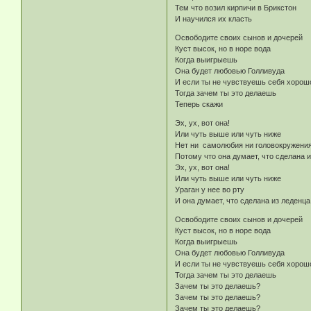
Тем что возил кирпичи в Брикстон
И научился их класть
Освободите своих сынов и дочерей
Куст высок, но в норе вода
Когда выигрыешь
Она будет любовью Голливуда
И если ты не чувствуешь себя хорош
Тогда зачем ты это делаешь
Теперь скажи
Эх, ух, вот она!
Или чуть выше или чуть ниже
Нет ни самолюбия ни головокружени
Потому что она думает, что сделана 
Эх, ух, вот она!
Или чуть выше или чуть ниже
Ураган у нее во рту
И она думает, что сделана из леденца
Освободите своих сынов и дочерей
Куст высок, но в норе вода
Когда выигрыешь
Она будет любовью Голливуда
И если ты не чувствуешь себя хорош
Тогда зачем ты это делаешь
Зачем ты это делаешь?
Зачем ты это делаешь?
Зачем ты это делаешь?