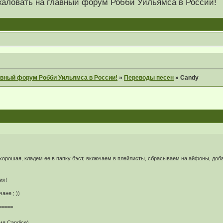
 пожаловать на главный форум Робби Уильямса в России!
главный форум Робби Уильямса в России!
»
Переводы песен
»
Candy
хорошая, кладем ее в папку бэст, включаем в плейлисты, сбрасываем на айфоны, доб
ия!
ане ; ))
=====
мя Candice)