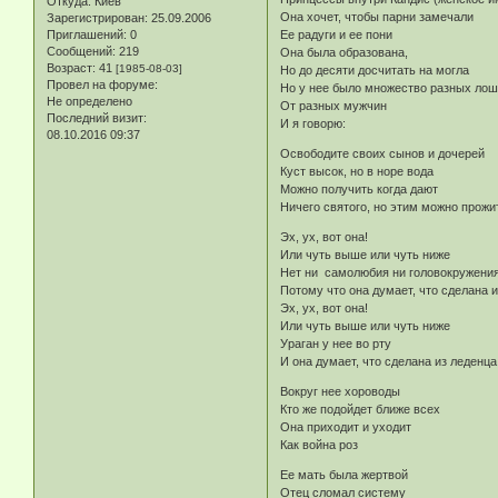
Откуда:
Киев
Она хочет, чтобы парни замечали
Зарегистрирован
: 25.09.2006
Приглашений:
0
Ее радуги и ее пони
Сообщений:
219
Она была образована,
Возраст:
41
[1985-08-03]
Но до десяти досчитать на могла
Провел на форуме:
Но у нее было множество разных ло
Не определено
От разных мужчин
Последний визит:
И я говорю:
08.10.2016 09:37
Освободите своих сынов и дочерей
Куст высок, но в норе вода
Можно получить когда дают
Ничего святого, но этим можно прожи
Эх, ух, вот она!
Или чуть выше или чуть ниже
Нет ни самолюбия ни головокружени
Потому что она думает, что сделана 
Эх, ух, вот она!
Или чуть выше или чуть ниже
Ураган у нее во рту
И она думает, что сделана из леденца
Вокруг нее хороводы
Кто же подойдет ближе всех
Она приходит и уходит
Как война роз
Ее мать была жертвой
Отец сломал систему