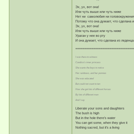
Эх, ух, вот она!
Или чуть выше или чуть ниже
Нет ни самолюбия ни головокружени
Потому что она думает, что сделана 
Эх, ух, вот она!
Или чуть выше или чуть ниже
Ураган у нее во рту
И она думает, что сделана из леденца.
================================
I was there to witness
Candice’s inner princess
She wants the boys to notice
Her rainbows, and her ponnies
She was educated
But could not count to ten
How she got lots of different horses
By lots of different men
And I say
Liberate your sons and daughters
The bush is high
But in the hole there’s water
You can get some, when they give it
Nothing sacred, but it's a living