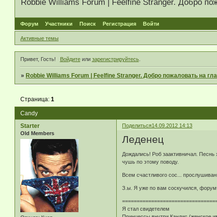
Robbie Williams Forum | Feelfine Stranger. Добро
Форум
Участники
Поиск
Регистрация
Войти
Активные темы
Привет, Гость!
Войдите
или
зарегистрируйтесь
.
»
Robbie Williams Forum | Feelfine Stranger. Добро пожаловать на 
Страница:
1
Candy
Starter
Поделиться
14.09.2012 14:13
Old Members
Леденец
Дождались! Роб заактивничал. Песнь 
чушь по этому поводу.
Всем счастливого сос... прослушиван
З.ы. Я уже по вам соскучился, форумч
================================
Я стал свидетелем
Принцессы внутри Кандис (женское и