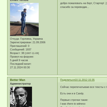
добро пожаловать на борт, Стартер! .)
спасибо за переводик...
Откуда:
Горловка, Украина
Зарегистрирован
: 21.09.2006
Приглашений:
0
Сообщений:
1937
Возраст:
38
[1987-11-08]
Провел на форуме:
5 дней 9 часов
Последний визит:
27.11.2024 00:30
Better Man
Поделиться
10.11.2012 15:35
Администратор
Сейчас перепечатываю все тексты с б
Есть они и в Candy.
Первые строчки такие:
I was there to witness