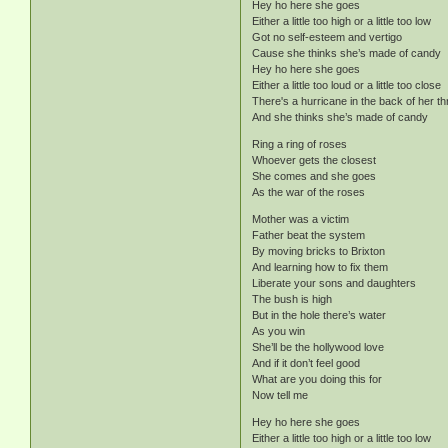
Hey ho here she goes
Either a little too high or a little too low
Got no self-esteem and vertigo
Cause she thinks she’s made of candy
Hey ho here she goes
Either a little too loud or a little too close
There's a hurricane in the back of her th
And she thinks she’s made of candy
Ring a ring of roses
Whoever gets the closest
She comes and she goes
As the war of the roses
Mother was a victim
Father beat the system
By moving bricks to Brixton
And learning how to fix them
Liberate your sons and daughters
The bush is high
But in the hole there’s water
As you win
She’ll be the hollywood love
And if it don’t feel good
What are you doing this for
Now tell me
Hey ho here she goes
Either a little too high or a little too low