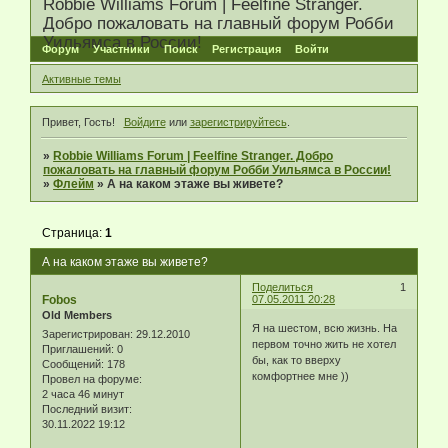
Robbie Williams Forum | Feelfine Stranger.
Добро пожаловать на главный форум Робби
Уильямса в России!
Форум
Участники
Поиск
Регистрация
Войти
Активные темы
Привет, Гость!
Войдите
или
зарегистрируйтесь
.
»
Robbie Williams Forum | Feelfine Stranger. Добро
пожаловать на главный форум Робби Уильямса в России!
»
Флейм
»
А на каком этаже вы живете?
Страница:
1
А на каком этаже вы живете?
Поделиться
1
Fobos
07.05.2011 20:28
Old Members
Я на шестом, всю жизнь. На
Зарегистрирован
: 29.12.2010
первом точно жить не хотел
Приглашений:
0
бы, как то вверху
Сообщений:
178
комфортнее мне ))
Провел на форуме:
2 часа 46 минут
Последний визит:
30.11.2022 19:12