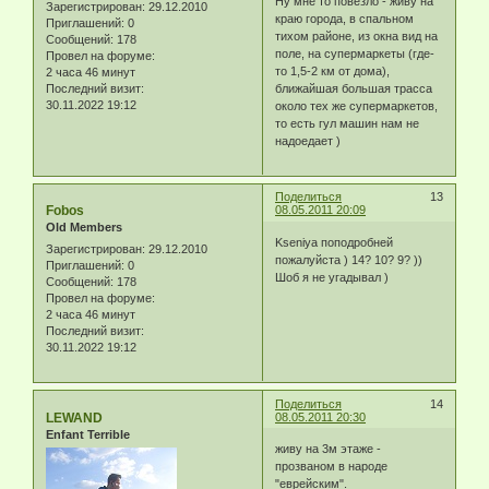
Ну мне то повезло - живу на
Зарегистрирован
: 29.12.2010
краю города, в спальном
Приглашений:
0
тихом районе, из окна вид на
Сообщений:
178
поле, на супермаркеты (где-
Провел на форуме:
то 1,5-2 км от дома),
2 часа 46 минут
ближайшая большая трасса
Последний визит:
30.11.2022 19:12
около тех же супермаркетов,
то есть гул машин нам не
надоедает )
Поделиться
13
Fobos
08.05.2011 20:09
Old Members
Kseniya поподробней
Зарегистрирован
: 29.12.2010
пожалуйста ) 14? 10? 9? ))
Приглашений:
0
Шоб я не угадывал )
Сообщений:
178
Провел на форуме:
2 часа 46 минут
Последний визит:
30.11.2022 19:12
Поделиться
14
LEWAND
08.05.2011 20:30
Enfant Terrible
живу на 3м этаже -
прозваном в народе
"еврейским".