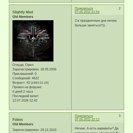
Поделиться
2
Slightly Mad
07.05.2011 21:54
Old Members
2.в праздничные дни нечем
больше заняться?))
Откуда:
Орел
Зарегистрирован
: 18.05.2006
Приглашений:
0
Сообщений:
4622
Возраст:
43
[1983-02-26]
Провел на форуме:
6 дней 2 часа
Последний визит:
12.07.2026 12:42
Поделиться
3
Fobos
07.05.2011 22:12
Old Members
Нечем. А есть варианты? Да
Зарегистрирован
: 29.12.2010
и причем здесь праздник? Да