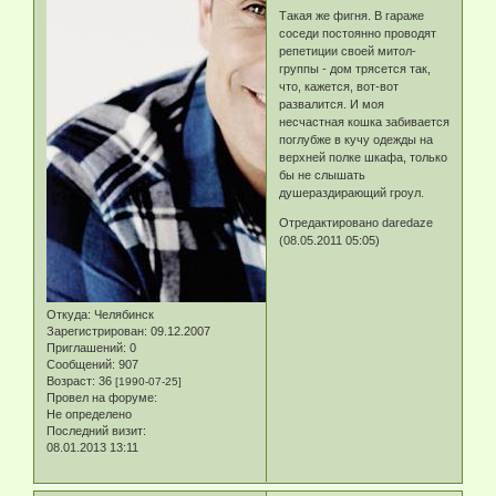
Такая же фигня. В гараже
соседи постоянно проводят
репетиции своей митол-
группы - дом трясется так,
что, кажется, вот-вот
развалится. И моя
несчастная кошка забивается
поглубже в кучу одежды на
верхней полке шкафа, только
бы не слышать
душераздирающий гроул.
Отредактировано daredaze
(08.05.2011 05:05)
Откуда:
Челябинск
Зарегистрирован
: 09.12.2007
Приглашений:
0
Сообщений:
907
Возраст:
36
[1990-07-25]
Провел на форуме:
Не определено
Последний визит:
08.01.2013 13:11