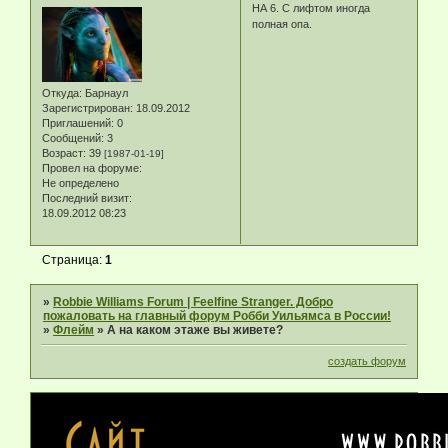
НА 6. С лифтом иногда
полная опа.
Откуда:
Барнаул
Зарегистрирован
: 18.09.2012
Приглашений:
0
Сообщений:
3
Возраст:
39
[1987-01-19]
Провел на форуме:
Не определено
Последний визит:
18.09.2012 08:23
Страница:
1
»
Robbie Williams Forum | Feelfine Stranger. Добро
пожаловать на главный форум Робби Уильямса в России!
»
Флейм
»
А на каком этаже вы живете?
создать форум