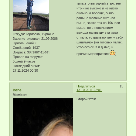
типа это выгодный этаж, тем
что и не высоко и не низко
сильно. а вообще, было
раньше желание жить по-
выше, этаже так на 10м или
выше. но с появлением
выхода на крышу эта идея
Откуда:
Горловка, Украина
отпала. устраиваю там у себя
Зарегистрирован
: 21.09.2006
шашлычок (на готовых углях,
Приглашений:
0
чтоб без огня и дыма) и
Сообщений:
1937
Возраст:
38
[1987-11-08]
прочие мероприятия
)
Провел на форуме:
5 дней 9 часов
Последний визит:
27.11.2024 00:30
Поделиться
15
Irene
13.10.2011 22:01
Members
Второй этаж