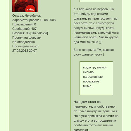
а я вот жила на первом. То
кто-нибудь под окнами
Откуда:
Челябинск
шастает, то пьян горланит до
Зарегистрирован
: 12.08.2008
рассвета, то с самого утра
Приглашений:
0
бабульки чьи-нибудь кости
Сообщений:
407
перемалывают, а весной коты
Возраст:
36
[1990-05-06]
начинают орать. Часть кругов
Провел на форуме:
ада мне зачтена ))
Не определено
Последний визит:
Зато теперь на 7м, высоко
27.02.2013 20:07
сижу, далеко гляжу )
когда грузовики
сильно
нагруженные
проезжают
мимо...
Наш дом стоит на
перекрестке, и, собственно,
от шума никуда не денешься.
Но я уже привыкла и почти не
слышу его, а вот родители и
особенно гости постоянно
замечают.