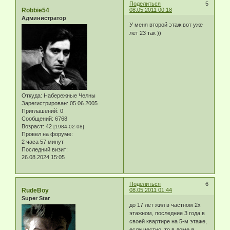
Поделиться
5
Robbie54
08.05.2011 00:18
Администратор
У меня второй этаж вот уже
лет 23 так ))
Откуда:
Набережные Челны
Зарегистрирован
: 05.06.2005
Приглашений:
0
Сообщений:
6768
Возраст:
42
[1984-02-08]
Провел на форуме:
2 часа 57 минут
Последний визит:
26.08.2024 15:05
Поделиться
6
RudeBoy
08.05.2011 01:44
Super Star
до 17 лет жил в частном 2х
этажном, последние 3 года в
своей квартире на 5-м этаже,
если честно, то в доме я