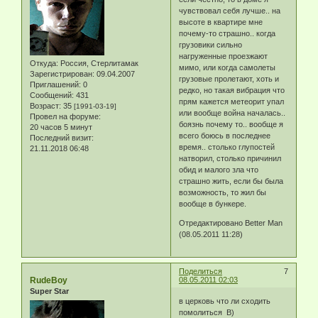
чувствовал себя лучше.. на
высоте в квартире мне
почему-то страшно.. когда
грузовики сильно
нагруженные проезжают
Откуда:
Россия, Стерлитамак
мимо, или когда самолеты
Зарегистрирован
: 09.04.2007
грузовые пролетают, хоть и
Приглашений:
0
редко, но такая вибрация что
Сообщений:
431
прям кажется метеорит упал
Возраст:
35
[1991-03-19]
или вообще война началась..
Провел на форуме:
боязнь почему то.. вообще я
20 часов 5 минут
всего боюсь в последнее
Последний визит:
время.. столько глупостей
21.11.2018 06:48
натворил, столько причинил
обид и малого зла что
страшно жить, если бы была
возможность, то жил бы
вообще в бункере.
Отредактировано Better Man
(08.05.2011 11:28)
Поделиться
7
RudeBoy
08.05.2011 02:03
Super Star
в церковь что ли сходить
помолиться B)