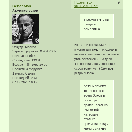
Поделиться
9
Better Man
08.05.2011 11:28
Администратор
в церковь что ли
сходить
помолитьс
Вот это и проблема, что
Откуда:
Москва
многие думают, что, сходя в
Зарегистрирован
: 05.06.2005
церковь, они уже чисты и все
Приглашений:
0
углы заглажены. Но дело -
Сообщений:
19391
это правильное и хорошее,
Возраст:
38
[1987-10-09]
сходи конечно =) Сам вот
Провел на форуме:
редко бываю..
1 месяц 0 дней
Последний визит:
07.12.2025 18:17
боязнь почему
то.. вообще я
всего боюсь в
последнее
время.. столько
глупостей
натворил,
столько
причинил обид и
малого зла что