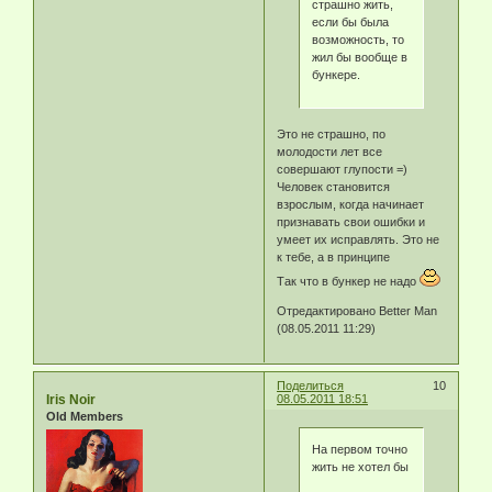
страшно жить,
если бы была
возможность, то
жил бы вообще в
бункере.
Это не страшно, по
молодости лет все
совершают глупости =)
Человек становится
взрослым, когда начинает
признавать свои ошибки и
умеет их исправлять. Это не
к тебе, а в принципе
Так что в бункер не надо
Отредактировано Better Man
(08.05.2011 11:29)
Поделиться
10
Iris Noir
08.05.2011 18:51
Old Members
На первом точно
жить не хотел бы