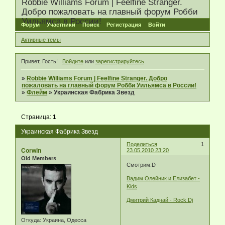
Robbie Williams Forum | Feelfine Stranger.
Добро пожаловать на главный форум Робби
Уильямса в России!
Форум
Участники
Поиск
Регистрация
Войти
Активные темы
Привет, Гость!
Войдите
или
зарегистрируйтесь
.
»
Robbie Williams Forum | Feelfine Stranger. Добро
пожаловать на главный форум Робби Уильямса в России!
»
Флейм
»
Украинская Фабрика Звезд
Страница:
1
Украинская Фабрика Звезд
Поделиться
1
Corwin
23.05.2010 23:20
Old Members
Смотрим:D
Вадим Олейник и Елизабет -
Kids
Дмитрий Каднай - Rock Dj
Откуда:
Украина, Одесса