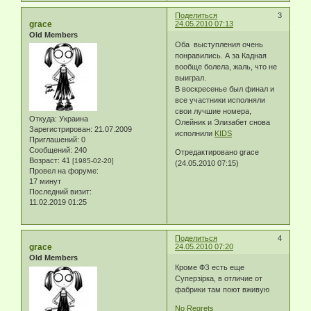
Поделиться
3
grace
24.05.2010 07:13
Old Members
Оба выступления очень
понравились. А за Кадная
вообще болела, жаль, что не
выиграл.
В воскресенье был финал и
все участники исполняли
свои лучшие номера,
Откуда:
Украина
Олейник и Элизабет снова
Зарегистрирован
: 21.07.2009
исполнили
KIDS
Приглашений:
0
Сообщений:
240
Отредактировано grace
Возраст:
41
[1985-02-20]
(24.05.2010 07:15)
Провел на форуме:
17 минут
Последний визит:
11.02.2019 01:25
Поделиться
4
grace
24.05.2010 07:20
Old Members
Кроме ФЗ есть еще
Суперзірка, в отличие от
фабрики там поют вживую
No Regrets