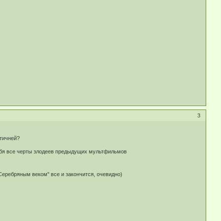
3
нтичней?
 себя все черты злодеев предыдущих мультфильмов
 "Серебряным веком" все и закончится, очевидно)