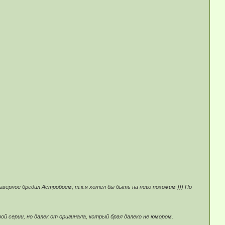
верное бредил Астробоем, т.к.я хотел бы быть на него похожим ))) По
серии, но далек от оригинала, котрый брал далеко не юмором.