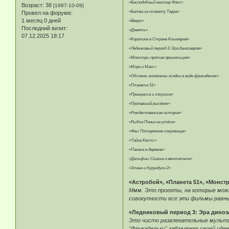
«Бесподобный мистер Фокс»
Возраст:
38
[1987-10-09]
«Битва за планету Терра»
Провел на форуме:
1 месяц 0 дней
«Вверх»
Последний визит:
«Девять»
07.12.2025 18:17
«Коралина в Стране Кошмаров»
«Ледниковый период 3: Эра динозавров»
«Монстры против пришельцев»
«Мэри и Макс»
«Облачно, возможны осадки в виде фрикаделек»
«Планета 51»
«Принцесса и лягушка»
«Пропавший рысёнок»
«Рождественская история»
«Рыбка Поньо на утёсе»
«Феи: Потерянное сокровище»
«Тайна Келлс»
«Паника в деревне»
«Дельфин: Сказка о мечтателе»
«Элвин и бурундуки 2»
«Астробой», «Планета 51», «Монс
Ммм. Это проекты, на которые можно
совокупности все эти фильмы равны
«Ледниковый период 3: Эра диноз
Это чисто развлекательные мультфи
"Фрикадельки" забавляют своей идеей 