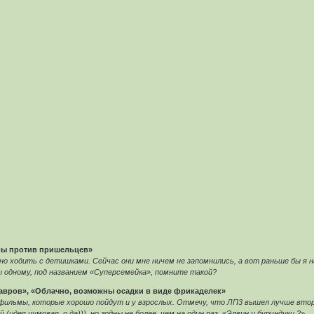
тры против пришельцев»
 ходить с детишками. Сейчас они мне ничем не запомнились, а вот раньше бы я на
 одному, под названием «Суперсемейка», помните такой?
авров», «Облачно, возможны осадки в виде фрикаделек»
льмы, которые хорошо пойдут и у взрослых. Отмечу, что ЛП3 вышел лучше второй 
(идея чумовая, о да))), но годны не более, чем на один раз. «Элвин и бурундуки 2»