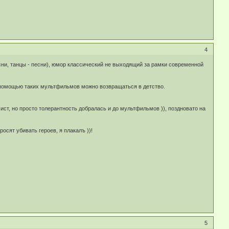
4
сни, танцы - песни), юмор классический не выходящий за рамки современной
с помощью таких мультфильмов можно возвращаться в детство.
ист, но просто толерантность добралась и до мультфильмов )), поздновато на
осят убивать героев, я плакалъ ))!
5