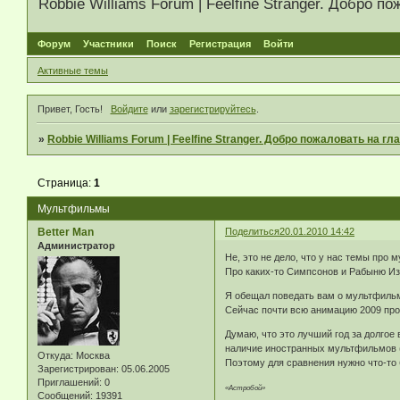
Robbie Williams Forum | Feelfine Stranger. Добро
Форум
Участники
Поиск
Регистрация
Войти
Активные темы
Привет, Гость!
Войдите
или
зарегистрируйтесь
.
»
Robbie Williams Forum | Feelfine Stranger. Добро пожаловать на 
Страница:
1
Мультфильмы
Better Man
Поделиться
20.01.2010 14:42
Администратор
Не, это не дело, что у нас темы про
Про каких-то Симпсонов и Рабыню Из
Я обещал поведать вам о мультфильма
Сейчас почти всю анимацию 2009 проп
Думаю, что это лучший год за долгое
наличие иностранных мультфильмов (т
Откуда:
Москва
Поэтому для сравнения нужно что-то 
Зарегистрирован
: 05.06.2005
Приглашений:
0
«Астробой»
Сообщений:
19391