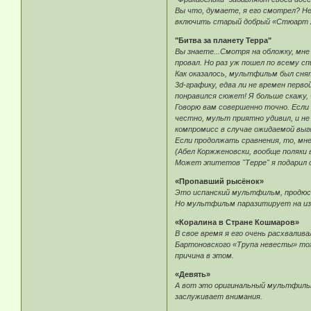
Вы что, думаете, я его смотрел? Не
включить старый добрый «Стюарт Л
"Битва за планету Терра"
Вы знаете...Смотря на обложку, мне
провал. Но раз уж пошел по всему с
Как оказалось, мультфильм был сня
3d-графику, едва ли не времен перв
понравился сюжет! Я больше скажу,
Говорю вам совершенно точно. Если
честно, мульт приятно удивил, и не
компромисс в случае ожидаемой выг
Если продолжать сравнения, то, мне
(Абел Коржженовски, вообще поляки 
Может эпитетов "Терре" я подарил 
«Пропавший рысёнок»
Это испанский мультфильм, продюсе
Но мультфильм паразитирует на изб
«Коралина в Стране Кошмаров»
В свое время я его очень расхвалив
Бартоновского «Трупа невесты» тож
причина в этом.
«Девять»
А вот это оригинальный мультфильм
заслуживает внимания.