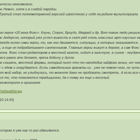
тически невозможно.
ах Немо», хотя и в слабой пародии.
Третий стал полнометражной версией известного у себя на родине мультсериала. Т
го героя «20 века Фокс». Клуни, Стрип, Броуди, Мюррей и др. Вот такие люди реш
с Андерсон, который уже успел вывести в свет ряд очень классных арт-хаусных к
е всего сами герои, то, как они двигаются, ситуации, в которых оказываются. Г
за, а еще он подрабатывает сантехником. Главные герои живут в дереве, а сам Фок
ебенок. Фокс стал редактором в местной газете, ходит в галстуке, а сынок - неуда
 все равно это делают, пряча добычу у дупле.
к сказать, местной фермы, который пьет что-то наподобие кайфого зелья, от че
 с ядом и отрубаются. Есть самодельные гранаты из…уже не помню чего, но чуть л
тот мой набор, не улыбнулись, то можете даже не пробовать смотреть. А если вс
все то, что появляется традиционно, да к тому же еще и веселый.
посмотрите в оригинале
10 14:43)
отором я уже как-то раз обмолвился.