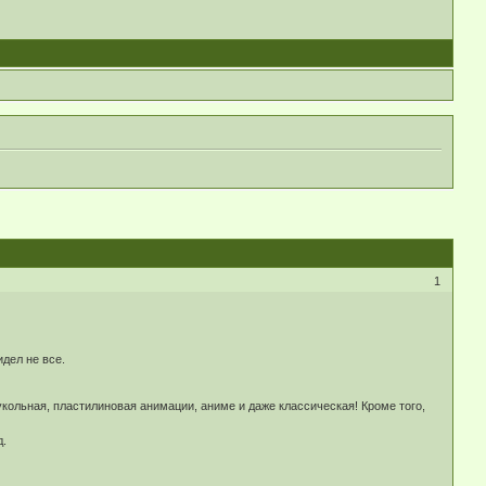
1
дел не все.
укольная, пластилиновая анимации, аниме и даже классическая! Кроме того,
д.