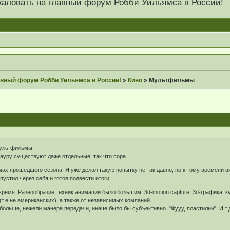
 пожаловать на главный форум Робби Уильямса в России!
главный форум Робби Уильямса в России!
»
Кино
»
Мультфильмы
 мультфильмы.
ауру существуют даже отдельные, так что пора.
х прошедшего сезона. Я уже делал такую попытку не так давно, но к тому времени ви
устил через себя и готов подвести итоги.
 время. Разнообразие техник анимации было большим: 3d-motion capture, 3d-графика, к
.е.не американских), а также от независимых компаний.
больше, нежели манера передачи, иначе было бы субъективно. "Фууу, пластилин". И т.