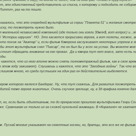
т, это единственный представитель из списка, к которому и подходить не собира
иттл», раз на то пошло.
 казалось, что это очередной мультфильм из серии "Планета 51" и желания смотрет
писку, то посмотреть нужно было.
т маленькой независимой компанией (где только они взяли 30млн$, вот вопрос) и.
ой "Истории игрушек". НО. Это касается прорисовки героев, а вот полеты, космос, 
 что похож на "Аватар" и, если фильм Кэмерона заслуживает некоторых упреков в
 бы этот мультфильм снял "Пиксар", то он был бы у всех на устах. Вы можете мне
 стоит обращать внимание на его провал. Да и юмора тут нет вовсе, зато есть на
оды.
 кажется, что из него вполне можно снять полнометражный фильм, как в свое время
в этом году зажигают). Слушаешь и кажется, что это "Звездные войны". Так что в
слишком много, но среди пустышек на один раз он действительно выделяется.
ром которого являлся Бандерас. Ну, что тут скажешь. Для развития посмотреть 
итой теме героев-животных. Очень скучное зрелище, ну, а 3д-графика конечно дал
ал, но, если быть объективным, то до прекрасного прошлого мультфильма Генри Се
е. Сравниваю их только из-за схожей кукольной анимации. В «Коралине» не хватае
. Пускай многие указывают на сюжетные косяки, но, братцы, это все же не фильм.