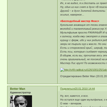
Их, я не видел, т.к.достать их прак
Ну, один из них снят в духе «В поиск
Другой – в духе Золотой Антилопы. 
осилил, наверное…
«Бесподобный мистер Фокс»
Кукольная анимация от тезки главно
молодой и талантливый режиссер Уэ
Мультфильм просто РЖАЧНЫЙ! И прежд
к гипнозу, когда ему смотрят в гла
курицу с ферм, ибо у них родился р
звери не тырили кур и масло. Но они
Есть и сторожевой крыС, шериф, та
Есть псы, которые съедают чернику
В общем, если вы, прочитав весь э
очень оригинальный, не похожий на 
Мистер Лис крут! По возможности 
Отредактировано Better Man (20.01.20
Better Man
Поделиться
20.01.2010 14:44
Администратор
Ну, вот, кажется, и все.
Но остался еще один мультфильм, о к
О нем – вечером.