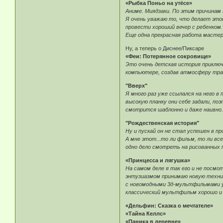
«Рыбка Поньо на утёсе»
Аниме. Миядзаки. По этим причинам
Я очень уважаю то, что делает это
провести хороший вечер с ребенком.
Еще одна прекрасная работа мастер
Ну, а теперь о Диснее/Пиксаре
«Феи: Потерянное сокровище»
Это очень детская история приключе
компьютере, создав атмосферу тради
"Вверх"
Я много раз уже ссылался на него в
высокую планку они себе задали, поэ
смотрится шаблонно и даже наивно. 
"Рождественская история"
Ну и пускай он не стал успешен в п
А мне этот...то ли фильм, то ли в
одно дело смотреть на рисованных п
«Принцесса и лягушка»
На самом деле я так его и не посмо
энтузиазмом принимаю новую техник
с новомодными 3д-мультфильмами у 
классический мультфильм хорошо и 
«Дельфин: Сказка о мечтателе»
«Тайна Келлс»
«Паника в деревне»