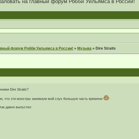
 пожаловать на главный форум Робби Уильямса в России!
главный форум Робби Уильямса в России!
»
Музыка
»
Dire Straits
ники Dire Straits?
маю, что эти монстры занимали мой слух большую часть времени
так давно выпустил