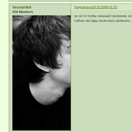
VesnushkA
Поделиться
24.10.2009 01:32
Old Members
ну не то чтобы сильный поклонник, н
сейчас же пару песен могу включить..