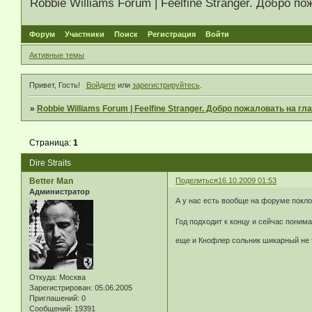
Robbie Williams Forum | Feelfine Stranger. Добро
Форум
Участники
Поиск
Регистрация
Войти
Активные темы
Привет, Гость!
Войдите
или
зарегистрируйтесь
.
»
Robbie Williams Forum | Feelfine Stranger. Добро пожаловать на 
Страница:
1
Dire Straits
Better Man
Поделиться
16.10.2009 01:53
Администратор
А у нас есть вообще на форуме поклон
Год подходит к концу и сейчас пони
еще и Кнофлер сольник шикарный не 
Откуда:
Москва
Зарегистрирован
: 05.06.2005
Приглашений:
0
Сообщений:
19391