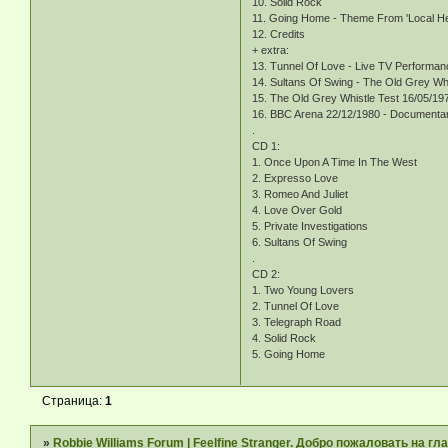
10. Solid Rock
11. Going Home - Theme From 'Local He
12. Credits
+ extra:
13. Tunnel Of Love - Live TV Performa
14. Sultans Of Swing - The Old Grey Whi
15. The Old Grey Whistle Test 16/05/19
16. BBC Arena 22/12/1980 - Documenta
.
CD 1:
1. Once Upon A Time In The West
2. Expresso Love
3. Romeo And Juliet
4. Love Over Gold
5. Private Investigations
6. Sultans Of Swing
.
CD 2:
1. Two Young Lovers
2. Tunnel Of Love
3. Telegraph Road
4. Solid Rock
5. Going Home
Страница:
1
»
Robbie Williams Forum | Feelfine Stranger. Добро пожаловать на 