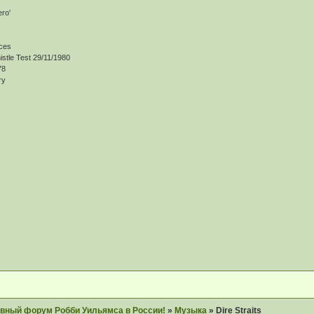
ro'
nces
stle Test 29/11/1980
78
ry
главный форум Робби Уильямса в России!
»
Музыка
»
Dire Straits