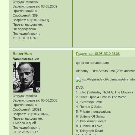
Откуда:
Moscow
Зарегистрирован
: 03.05.2009
Приглашений:
0
Сообщений:
309
Возраст:
40
[1986-06-11]
Провел на форуме:
Не определено
Последний визит:
19.11.2010 11:40
Better Man
Поделиться
18.05.2010 23:08
Администратор
денег не напасешься
Alchemy - Dire Straits Live (20th annive
DVD:
1. Intro (Saturday Night At The Movies)
Откуда:
Москва
2. Once Upon A Time In The West
Зарегистрирован
: 05.06.2005
3. Expresso Love
Приглашений:
0
4. Romeo & Juliet
Сообщений:
19391
5. Private Investigations
Возраст:
38
[1987-10-09]
6. Sultans Of Swing
Провел на форуме:
7. Two Young Lovers
1 месяц 0 дней
8. Tunnel Of Love
Последний визит:
9. Telegraph Road
07.12.2025 18:17