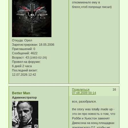
откомменьте ему в
блоге,чтоб попроще писал)
Откуда:
Орел
Зарегистрирован
: 18.05.2006
Приглашений:
0
Сообщений:
4622
Возраст:
43
[1983-02-26]
Провел на форуме:
6 дней 2 часа
Последний визит:
12.07.2026 12:42
Поделиться
16
Better Man
07.08.2009 00:14
Администратор
все, разобрался.
the story was totally made up -
это он про новость о том, что
Робби и Хьюстон заменят
Джексона на конц.площадках
лондонского O2, чтобы не