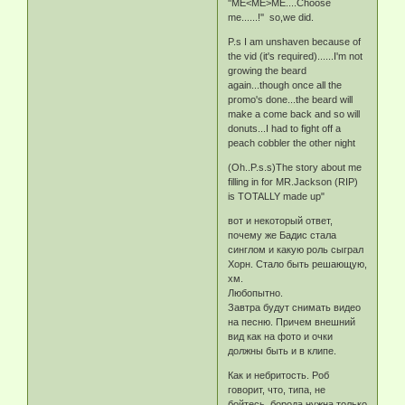
''ME<ME>ME....Choose
me......!'' so,we did.
P.s I am unshaven because of
the vid (it's required)......I'm not
growing the beard
again...though once all the
promo's done...the beard will
make a come back and so will
donuts...I had to fight off a
peach cobbler the other night
(Oh..P.s.s)The story about me
filling in for MR.Jackson (RIP)
is TOTALLY made up"
вот и некоторый ответ,
почему же Бадис стала
синглом и какую роль сыграл
Хорн. Стало быть решающую,
хм.
Любопытно.
Завтра будут снимать видео
на песню. Причем внешний
вид как на фото и очки
должны быть и в клипе.
Как и небритость. Роб
говорит, что, типа, не
бойтесь, борода нужна только