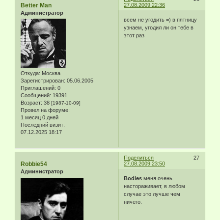
Better Man
27.08.2009 22:36
Администратор
всем не угодить =) в пятницу
узнаем, угодил ли он тебе в
этот раз
Откуда:
Москва
Зарегистрирован
: 05.06.2005
Приглашений:
0
Сообщений:
19391
Возраст:
38
[1987-10-09]
Провел на форуме:
1 месяц 0 дней
Последний визит:
07.12.2025 18:17
Поделиться
27
Robbie54
27.08.2009 23:50
Администратор
Bodies
меня очень
настораживает, в любом
случае это лучше чем
ничего.