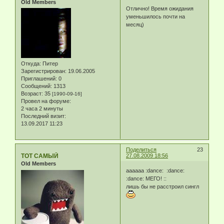
Old Members
Отлично! Время ожидания
уменьшилось почти на
месяц)
Откуда:
Питер
Зарегистрирован
: 19.06.2005
Приглашений:
0
Сообщений:
1313
Возраст:
35
[1990-09-16]
Провел на форуме:
2 часа 2 минуты
Последний визит:
13.09.2017 11:23
Поделиться
23
ТОТ САМЫЙ
27.08.2009 18:56
Old Members
аааааа :dance: :dance:
:dance: МЕГО! ::
лишь бы не расстроил сингл