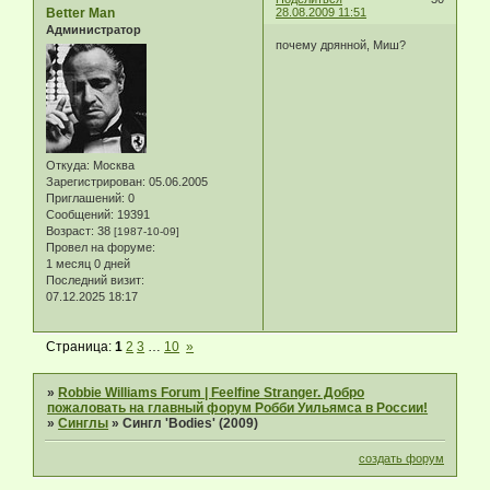
Better Man
28.08.2009 11:51
Администратор
почему дрянной, Миш?
Откуда:
Москва
Зарегистрирован
: 05.06.2005
Приглашений:
0
Сообщений:
19391
Возраст:
38
[1987-10-09]
Провел на форуме:
1 месяц 0 дней
Последний визит:
07.12.2025 18:17
Страница:
1
2
3
…
10
»
»
Robbie Williams Forum | Feelfine Stranger. Добро
пожаловать на главный форум Робби Уильямса в России!
»
Синглы
»
Сингл 'Bodies' (2009)
создать форум