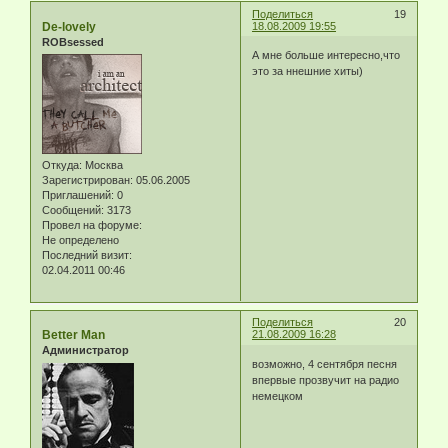
Поделиться
19
De-lovely
18.08.2009 19:55
ROBsessed
А мне больше интересно,что
это за ннешние хиты)
Откуда:
Москва
Зарегистрирован
: 05.06.2005
Приглашений:
0
Сообщений:
3173
Провел на форуме:
Не определено
Последний визит:
02.04.2011 00:46
Поделиться
20
Better Man
21.08.2009 16:28
Администратор
возможно, 4 сентября песня
впервые прозвучит на радио
немецком