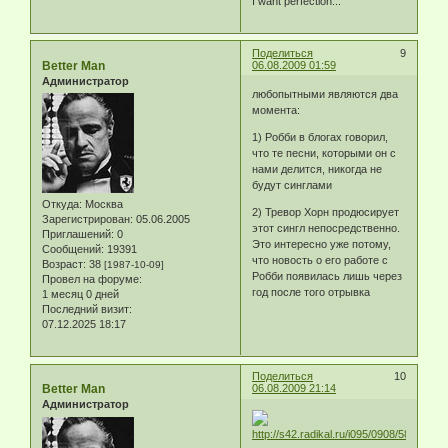
I want perfection...
Поделиться
9
Better Man
06.08.2009 01:59
Администратор
любопытными являются два
момента:
1) Робби в блогах говорил,
что те песни, которыми он с
нами делится, никогда не
будут синглами
Откуда:
Москва
2) Тревор Хорн продюсирует
Зарегистрирован
: 05.06.2005
этот сингл непосредственно.
Приглашений:
0
Это интересно уже потому,
Сообщений:
19391
что новость о его работе с
Возраст:
38
[1987-10-09]
Робби появилась лишь через
Провел на форуме:
год после того отрывка
1 месяц 0 дней
Последний визит:
07.12.2025 18:17
Поделиться
10
Better Man
06.08.2009 21:14
Администратор