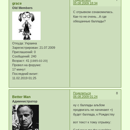
grace
05.08.2009 18:34
Old Members
C отрывком ознакомилась.
Как-то не очень...А где
обещанные баллады?
Откуда:
Украина
Зарегистрирован
: 21.07.2009
Приглашений:
0
Сообщений:
240
Возраст:
41
[1985-02-20]
Провел на форуме:
17 минут
Последний визит:
11.02.2019 01:25
Поделиться
8
Better Man
06.08.2009 01:24
Администратор
ну с баллады альбом
продвигать не начинают =)
будет баллада, к Рождеству
вот текст к тому отрывку: