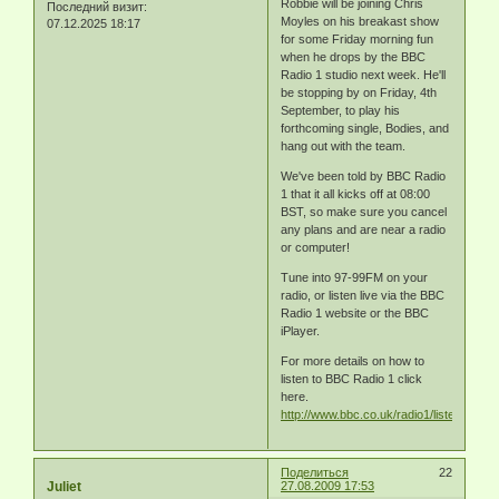
Robbie will be joining Chris
Последний визит:
Moyles on his breakast show
07.12.2025 18:17
for some Friday morning fun
when he drops by the BBC
Radio 1 studio next week. He'll
be stopping by on Friday, 4th
September, to play his
forthcoming single, Bodies, and
hang out with the team.
We've been told by BBC Radio
1 that it all kicks off at 08:00
BST, so make sure you cancel
any plans and are near a radio
or computer!
Tune into 97-99FM on your
radio, or listen live via the BBC
Radio 1 website or the BBC
iPlayer.
For more details on how to
listen to BBC Radio 1 click
here.
http://www.bbc.co.uk/radio1/listen/radio/
Поделиться
22
Juliet
27.08.2009 17:53