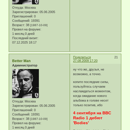
Откуда:
Москва
Зарегистрирован
: 05.06.2005
Приглашений:
0
Сообщений:
19391
Возраст:
38
[1987-10-09]
Провел на форуме:
1 месяц 0 дней
Последний визит:
07.12.2025 18:17
Поделиться
21
Better Man
27.08.2009 17:20
Администратор
ну что же, друзья, не
возможно, а точно.
копите последние силы,
пользуйтесь случаем
наслаждаться моментом,
когда ожидание нового
альбома в голове несет
Откуда:
Москва
только позитив, ибо
Зарегистрирован
: 05.06.2005
Приглашений:
0
4 сентября на BBC
Сообщений:
19391
Radio 1 дебют
Возраст:
38
[1987-10-09]
'Bodies'
Провел на форуме:
1 месяц 0 дней