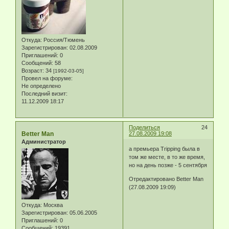
Откуда:
Россия/Тюмень
Зарегистрирован
: 02.08.2009
Приглашений:
0
Сообщений:
58
Возраст:
34
[1992-03-05]
Провел на форуме:
Не определено
Последний визит:
11.12.2009 18:17
Поделиться
24
Better Man
27.08.2009 19:08
Администратор
а премьера Tripping была в
том же месте, в то же время,
но на день позже - 5 сентября
Отредактировано Better Man
(27.08.2009 19:09)
Откуда:
Москва
Зарегистрирован
: 05.06.2005
Приглашений:
0
Сообщений:
19391