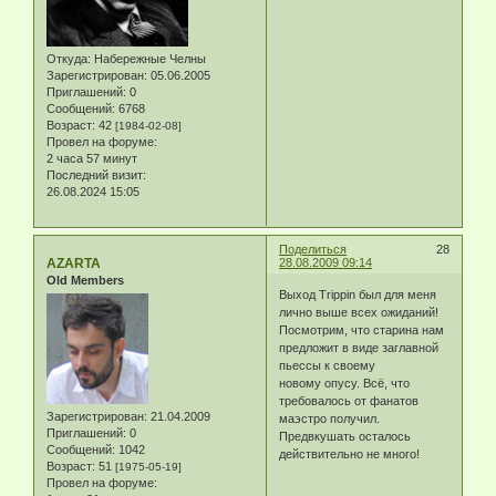
Откуда:
Набережные Челны
Зарегистрирован
: 05.06.2005
Приглашений:
0
Сообщений:
6768
Возраст:
42
[1984-02-08]
Провел на форуме:
2 часа 57 минут
Последний визит:
26.08.2024 15:05
Поделиться
28
AZARTA
28.08.2009 09:14
Old Members
Выход Trippin был для меня
лично выше всех ожиданий!
Посмотрим, что старина нам
предложит в виде заглавной
пьессы к своему
новому опусу. Всё, что
требовалось от фанатов
Зарегистрирован
: 21.04.2009
маэстро получил.
Приглашений:
0
Предвкушать осталось
Сообщений:
1042
действительно не много!
Возраст:
51
[1975-05-19]
Провел на форуме: