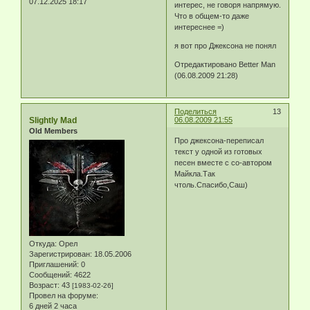
07.12.2025 18:17
интерес, не говоря напрямую.
Что в общем-то даже
интереснее =)
я вот про Джексона не понял
Отредактировано Better Man
(06.08.2009 21:28)
Поделиться
13
Slightly Mad
06.08.2009 21:55
Old Members
Про джексона-переписал
текст у одной из готовых
песен вместе с со-автором
Майкла.Так
чтоль.Спасибо,Саш)
Откуда:
Орел
Зарегистрирован
: 18.05.2006
Приглашений:
0
Сообщений:
4622
Возраст:
43
[1983-02-26]
Провел на форуме:
6 дней 2 часа