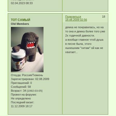
02.04.2023 08:33
Поделиться
18
ТОТ САМЫЙ
18.08.2009 02:56
Old Members
демка не понравилась, но на
то она и демка более того уже
2х годичной давности.
а вообще главное чтоб душа
в песне была, этого
нынешним "хитам" ой как не
хватает...
Откуда:
Россия/Тюмень
Зарегистрирован
: 02.08.2009
Приглашений:
0
Сообщений:
58
Возраст:
34
[1992-03-05]
Провел на форуме:
Не определено
Последний визит:
11.12.2009 18:17