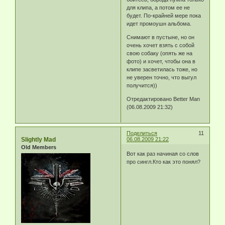
для клипа, а потом ее не
будет. По-крайней мере пока
идет промоушн альбома.
Снимают в пустыне, но он
очень хочет взять с собой
свою собаку (опять же на
фото) и хочет, чтобы она в
клипе засветилась тоже, но
не уверен точно, что выгул
получится))
Отредактировано Better Man
(06.08.2009 21:32)
Поделиться
11
Slightly Mad
06.08.2009 21:22
Old Members
Вот как раз начиная со слов
про сингл.Кто как это понял?