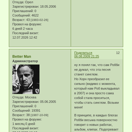
Откуда:
Орел
Зарегистрирован
: 18.05.2006
Приглашений:
0
Сообщений:
4622
Возраст:
43
[1983-02-26]
Провел на форуме:
6 дней 2 часа
Последний визит:
12.07.2026 12:42
Поделиться
12
Better Man
06.08.2009 21:25
Администратор
ну я понял так, что сам Робби
не думал, что эта песня
станет синглом.
Но Хорн преобразил ее
сильно (видимо с момента,
который нам Роб выкладывал
в 2007) и она просто сама
Откуда:
Москва
собой стала проситься,
Зарегистрирован
: 05.06.2005
чтобы стать синглом. Возьми
Приглашений:
0
меня!
Сообщений:
19391
Возраст:
38
[1987-10-09]
В принципе, в каждых блогах
Провел на форуме:
Робби весьма поверхностно
1 месяц 0 дней
говорит о новых работах,
Последний визит:
альбом, клипах. Подогревает