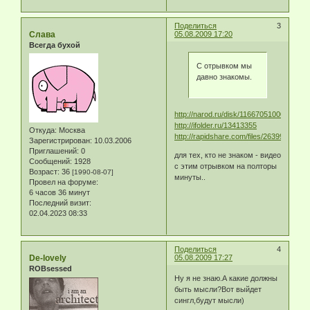
Поделиться
3
Слава
05.08.2009 17:20
Всегда бухой
С отрывком мы
давно знакомы.
http://narod.ru/disk/11667051000/B.wmv
http://ifolder.ru/13413355
Откуда:
Москва
http://rapidshare.com/files/263997968/
Зарегистрирован
: 10.03.2006
Приглашений:
0
для тех, кто не знаком - видео
Сообщений:
1928
с этим отрывком на полторы
Возраст:
36
[1990-08-07]
минуты..
Провел на форуме:
6 часов 36 минут
Последний визит:
02.04.2023 08:33
Поделиться
4
De-lovely
05.08.2009 17:27
ROBsessed
Ну я не знаю.А какие должны
быть мысли?Вот выйдет
сингл,будут мысли)