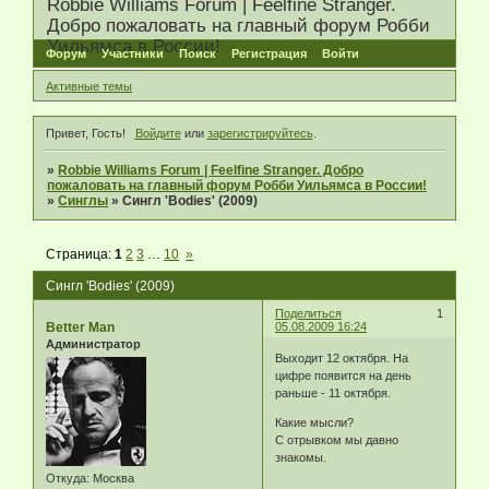
Robbie Williams Forum | Feelfine Stranger.
Добро пожаловать на главный форум Робби
Уильямса в России!
Форум
Участники
Поиск
Регистрация
Войти
Активные темы
Привет, Гость!
Войдите
или
зарегистрируйтесь
.
»
Robbie Williams Forum | Feelfine Stranger. Добро
пожаловать на главный форум Робби Уильямса в России!
»
Синглы
»
Сингл 'Bodies' (2009)
Страница:
1
2
3
…
10
»
Сингл 'Bodies' (2009)
Поделиться
1
Better Man
05.08.2009 16:24
Администратор
Выходит 12 октября. На
цифре появится на день
раньше - 11 октября.
Какие мысли?
С отрывком мы давно
знакомы.
Откуда:
Москва