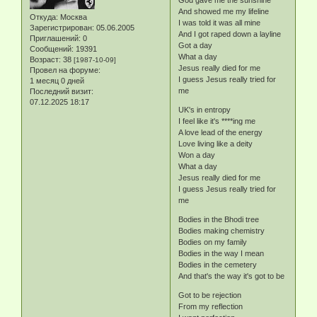
God gave me the sunshine
And showed me my lifeline
Откуда:
Москва
I was told it was all mine
Зарегистрирован
: 05.06.2005
And I got raped down a layline
Приглашений:
0
Got a day
Сообщений:
19391
What a day
Возраст:
38
[1987-10-09]
Jesus really died for me
Провел на форуме:
I guess Jesus really tried for
1 месяц 0 дней
me
Последний визит:
07.12.2025 18:17
UK's in entropy
I feel like it's ****ing me
A love lead of the energy
Love living like a deity
Won a day
What a day
Jesus really died for me
I guess Jesus really tried for
me
Bodies in the Bhodi tree
Bodies making chemistry
Bodies on my family
Bodies in the way I mean
Bodies in the cemetery
And that's the way it's got to be
Got to be rejection
From my reflection