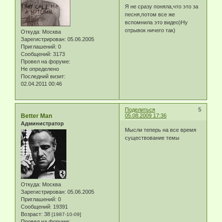
Я не сразу поняла,что это за
песня,потом все же
вспомнила это видео)Ну
отрывок ничего так)
Откуда:
Москва
Зарегистрирован
: 05.06.2005
Приглашений:
0
Сообщений:
3173
Провел на форуме:
Не определено
Последний визит:
02.04.2011 00:46
Поделиться
5
Better Man
05.08.2009 17:36
Администратор
Мысли теперь на все время
существование темы
Откуда:
Москва
Зарегистрирован
: 05.06.2005
Приглашений:
0
Сообщений:
19391
Возраст:
38
[1987-10-09]
Провел на форуме: