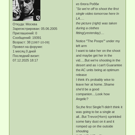
из блога Робби
"So we're off to shoot the first
single video tomorrow here In
LA.....
the picture (right) was taken
Откуда:
Москва
during a clothes
Зарегистрирован
: 05.06.2005
fitting(yesterday)....
Приглашений:
0
Сообщений:
19391
Notice "The Poops''' under my
Возраст:
38
[1987-10-09]
left arm
Провел на форуме:
I want to take her on the shoot
1 месяц 0 дней
and maybe get her in the
Последний визит:
07.12.2025 18:17
vid.....But we're shooting in the
desert and as i can't Guarantee
the AC units being at optimum
release
I think it's probably wise to
leave her at home..Shame
she'd be a good
companion....Look how
Angelic?
So,the first Single?i didn't think it
was going to be a single at
all...But Trevor(Horn) sprinkled
some fairy dust on it and it
romped up on the outside
shouting