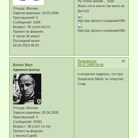
Ну очень милая... :wub:
Жаль,что в инете так мало ее
Откуда:
Москва
фото(((
Зарегистрирован
: 10.03.2006
Приглашений:
0
Сообщений:
1928
Возраст:
36
[1990-08-07]
Провел на форуме:
6 часов 36 минут
Последний визит:
02.04.2023 08:33
Поделиться
15
Better Man
29.07.2009 09:49
Администратор
я искренне надеюсь, что про
Suspicious Minds ты пошутил,
Слав
Откуда:
Москва
Зарегистрирован
: 05.06.2005
Приглашений:
0
Сообщений:
19391
Возраст:
38
[1987-10-09]
Провел на форуме:
1 месяц 0 дней