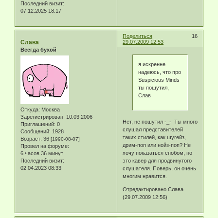
Последний визит:
07.12.2025 18:17
Поделиться
16
Слава
29.07.2009 12:53
Всегда бухой
я искренне
надеюсь, что про
Suspicious Minds
ты пошутил,
Слав
Откуда:
Москва
Зарегистрирован
: 10.03.2006
Нет, не пошутил -_- Ты много
Приглашений:
0
слушал представителей
Сообщений:
1928
таких стилей, как шугейз,
Возраст:
36
[1990-08-07]
дрим-поп или нойз-поп? Не
Провел на форуме:
хочу показаться снобом, но
6 часов 36 минут
это кавер для продвинутого
Последний визит:
02.04.2023 08:33
слушателя. Поверь, он очень
многим нравится.
Отредактировано Слава
(29.07.2009 12:56)