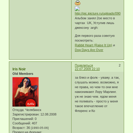
Альбом занял 2ое место в
чартах UK, Уступив лишь
джексону :argh:
Для первого раза советую
посмотреть:
Rabbit Heart (Raise It Up)
и
Dog Days Are Over
Поделиться
2
Iris Noir
22.07.2009 22:10
Old Members
за блюз и фолк - уважу. а так,
слушать можно. возможно, я
не права, но чем-то они мне
намонимают Лору Марлинг.
уж не знаю чем. ядом меня
не поливать - просто у меня
такое впечатление от
Откуда:
Челябинск
Флоренс и Ко
Зарегистрирован
: 12.08.2008
Приглашений:
0
Сообщений:
407
Возраст:
36
[1990-05-06]
Провел на форуме: