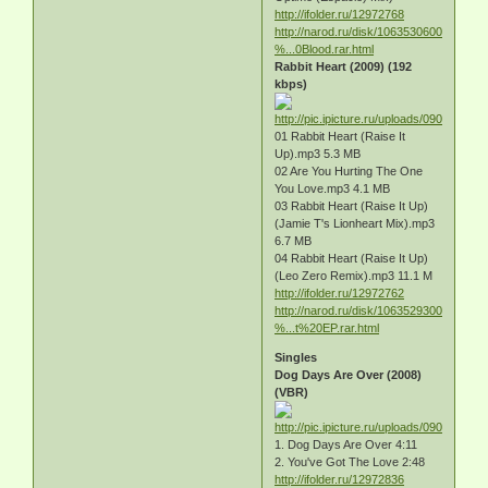
http://ifolder.ru/12972768
http://narod.ru/disk/10635306000/2009
%...0Blood.rar.html
Rabbit Heart (2009) (192
kbps)
01 Rabbit Heart (Raise It
Up).mp3 5.3 MB
02 Are You Hurting The One
You Love.mp3 4.1 MB
03 Rabbit Heart (Raise It Up)
(Jamie T's Lionheart Mix).mp3
6.7 MB
04 Rabbit Heart (Raise It Up)
(Leo Zero Remix).mp3 11.1 M
http://ifolder.ru/12972762
http://narod.ru/disk/10635293000/2009
%...t%20EP.rar.html
Singles
Dog Days Are Over (2008)
(VBR)
1. Dog Days Are Over 4:11
2. You've Got The Love 2:48
http://ifolder.ru/12972836