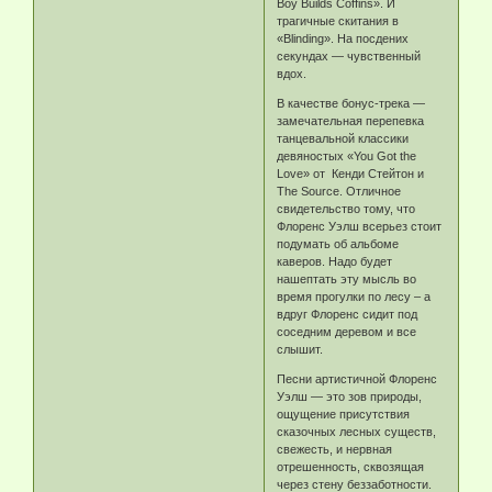
Boy Builds Coffins». И
трагичные скитания в
«Blinding». На посдених
секундах — чувственный
вдох.
В качестве бонус-трека —
замечательная перепевка
танцевальной классики
девяностых «You Got the
Love» от Кенди Стейтон и
The Source. Отличное
свидетельство тому, что
Флоренс Уэлш всерьез стоит
подумать об альбоме
каверов. Надо будет
нашептать эту мысль во
время прогулки по лесу – а
вдруг Флоренс сидит под
соседним деревом и все
слышит.
Песни артистичной Флоренс
Уэлш — это зов природы,
ощущение присутствия
сказочных лесных существ,
свежесть, и нервная
отрешенность, сквозящая
через стену беззаботности.