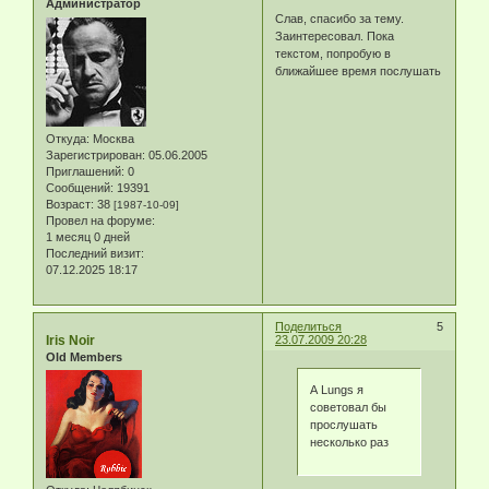
Администратор
Слав, спасибо за тему.
Заинтересовал. Пока
текстом, попробую в
ближайшее время послушать
Откуда:
Москва
Зарегистрирован
: 05.06.2005
Приглашений:
0
Сообщений:
19391
Возраст:
38
[1987-10-09]
Провел на форуме:
1 месяц 0 дней
Последний визит:
07.12.2025 18:17
Поделиться
5
Iris Noir
23.07.2009 20:28
Old Members
А Lungs я
советовал бы
прослушать
несколько раз