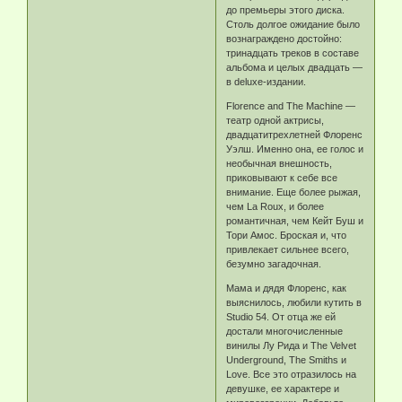
до премьеры этого диска.
Столь долгое ожидание было
вознаграждено достойно:
тринадцать треков в составе
альбома и целых двадцать —
в deluxe-издании.
Florence and The Machine —
театр одной актрисы,
двадцатитрехлетней Флоренс
Уэлш. Именно она, ее голос и
необычная внешность,
приковывают к себе все
внимание. Еще более рыжая,
чем La Roux, и более
романтичная, чем Кейт Буш и
Тори Амос. Броская и, что
привлекает сильнее всего,
безумно загадочная.
Мама и дядя Флоренс, как
выяснилось, любили кутить в
Studio 54. От отца же ей
достали многочисленные
винилы Лу Рида и The Velvet
Underground, The Smiths и
Love. Все это отразилось на
девушке, ее характере и