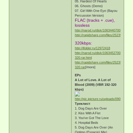
05. Hardest Of Hearts
06. Ghosts (Demo)
07. Girl With One Eye (Bayou
Percussion Version)
FLAC (tracks + .cue),
lossless
http://narod.ru/disk/10634407000/CD2.ra
http://rapidshare.com/files/252390133/C
320kbps:
http://ifolder.ru/12972418
http://narod.ru/disk/10634527000/CD2-
320.rar.html
http://rapidshare.com/files/252390839/C
320.rar
[/more]
EPs
A Lot of Love. A Lot of
Blood (2009) (VBR 192-320
kbps)
Треклист
:
1. Dog Days Are Over
2. Kiss With A Fist
3. You've Got The Love
4. Hospital Beds
5. Dog Days Are Over (An
Optimo (Espacio) Mix)