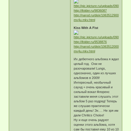
http://ifolder.ru/9836087
http://narod.ru/disk/10635129000/florenc
mv4u.mkv.html
Kiss With A Fist
http://ifolder.ru/9538876
http://narod.ru/disk/10635120000/florenc
mv4u.mkv.html
Их дебютного альбома я ждал
целый год. Они не
разочаровали! Lungs,
однозначно, один из лучших
альбомов в 2009!
Интересный, необычный
саунд + очень красивый и
сильный вокал Флоренс
заставили меня слушать этот
альбом 5 раз подряд! Теперь
же слушаю практически
каждый день! Эх.… Не зря им
дали Chritics Сhoise!
Ну и еще очень радуют
оценки этого альбома, хотя
сам бы поставил ему 10 из 10