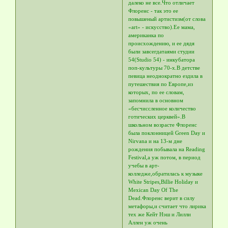
далеко не все.Что отличает
Флоренс - так это ее
повышеный артистизм(от слова
«art» - искусство).Ее мама,
американка по
происхождению, и ее дядя
были завсегдатаями студии
54(Studio 54) - инкубатора
поп-культуры 70-х.В детстве
певица неоднократно ездила в
путешествия по Европе,из
которых, по ее словам,
запомнила в основном
«бесчиссленное количество
готических церквей».В
школьном возрасте Флоренс
была поклонницей Green Day и
Nirvana и на 13-м дне
рождения пoбывала на Reading
Festival,а уж потом, в период
учебы в арт-
колледже,обратилась к музыке
White Stripes,Billie Holiday и
Mexican Day Of The
Dead.Флоренс верит в силу
метафоры,и считает что лирика
тех же Кейт Нэш и Лилли
Аллен уж очень