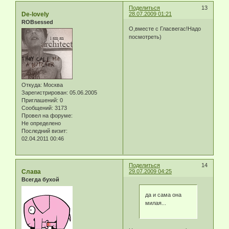
Поделиться
13
De-lovely
28.07.2009 01:21
ROBsessed
О,вместе с Гласвегас!Надо
посмотреть)
Откуда:
Москва
Зарегистрирован
: 05.06.2005
Приглашений:
0
Сообщений:
3173
Провел на форуме:
Не определено
Последний визит:
02.04.2011 00:46
Поделиться
14
Слава
29.07.2009 04:25
Всегда бухой
да и сама она
милая...