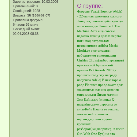
Зарегистрирован
: 10.03.2006
О группе:
Приглашений:
0
Сообщений:
1928
Флоренс Уелш(Florence Welch)
Возраст:
36
[1990-08-07]
- 22-летняя уроженка южного
Провел на форуме:
Лондона, главное действующее
6 часов 36 минут
лицо команды Florence + The
Последний визит:
Machine.Хотя еще совсем
02.04.2023 08:33
недавно певица делала первые
шаги под патронатом
независимого лэйбла Moshi
Moshi,ее уже огласили
победителем в номинации
Chritics Сhoise(выбор критиков)
престижной британской
премии Brit Awards 2009(в
прошлом году эту награду
получила Adele).В некотором
роде Florence продолжает дело
знаменитых плохих девочек
мира музыки Лилли Аллен и
Эми Вайнхаус (журнал Q-
magazine даже окрестил ее
анти-Кейт Нэш),в ее текстах
можно найти немало
перчику,иронии и даже
кровавых
разборок(как,например, в песне
Girl With One Eye),но это