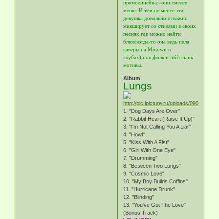
прямолинейна:»они смелее
меня».И тем не менее эта
девушка довольно отважно
микширует со стилями в своих
песнях,где можно найти
блюз(когда-то она ведь пела
каверы на Motown в
клубах),поп,фолк и лейт-панк
мотивы.
Album
Lungs
1. "Dog Days Are Over"
2. "Rabbit Heart (Raise It Up)"
3. "I'm Not Calling You A Liar"
4. "Howl"
5. "Kiss With A Fist"
6. "Girl With One Eye"
7. "Drumming"
8. "Between Two Lungs"
9. "Cosmic Love"
10. "My Boy Builds Coffins"
11. "Hurricane Drunk"
12. "Blinding"
13. "You've Got The Love"
(Bonus Track)