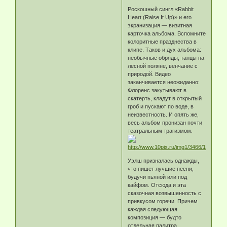
Роскошный сингл «Rabbit
Heart (Raise It Up)» и его
экранизация — визитная
карточка альбома. Вспомните
колоритные празднества в
клипе. Таков и дух альбома:
необычные обряды, танцы на
лесной поляне, венчание с
природой. Видео
заканчивается неожиданно:
Флоренс закутывают в
скатерть, кладут в открытый
гроб и пускают по воде, в
неизвестность. И опять же,
весь альбом пронизан почти
театральным трагизмом.
Уэлш призналась однажды,
что пишет лучшие песни,
будучи пьяной или под
кайфом. Отсюда и эта
сказочная возвышенность с
привкусом горечи. Причем
каждая следующая
композиция — будто
отдельная палитра.