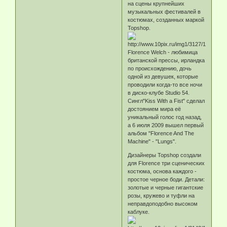
на сцены крупнейших
музыкальных фестивалей в
костюмах, созданных маркой
Topshop.
Florence Welch - любимица
британской прессы, ирландка
по происхождению, дочь
одной из девушек, которые
проводили когда-то все ночи
в диско-клубе Studio 54.
Сингл"Kiss With a Fist" сделал
достоянием мира её
уникальный голос год назад,
а 6 июля 2009 вышел первый
альбом "Florence And The
Machine" - "Lungs".
Дизайнеры Topshop создали
для Florence три сценических
костюма, основа каждого -
простое черное боди. Детали:
золотые и черные гигантские
розы, кружево и туфли на
неправдоподобно высоком
каблуке.