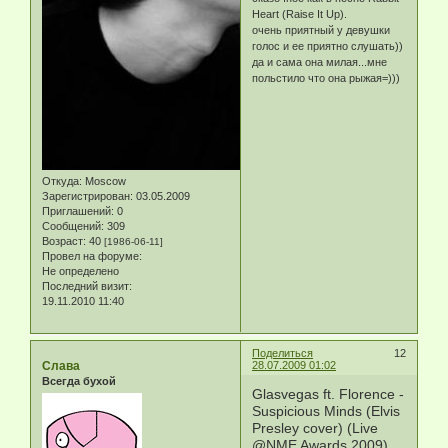
Heart (Raise It Up).
очень приятный у девушки
голос и ее приятно слушать))
да и сама она милая...мне
польстило что она рыжая=)))
Откуда:
Moscow
Зарегистрирован
: 03.05.2009
Приглашений:
0
Сообщений:
309
Возраст:
40
[1986-06-11]
Провел на форуме:
Не определено
Последний визит:
19.11.2010 11:40
Поделиться
12
Слава
28.07.2009 01:02
Всегда бухой
Glasvegas ft. Florence -
Suspicious Minds (Elvis
Presley cover) (Live
@NME Awards 2009)