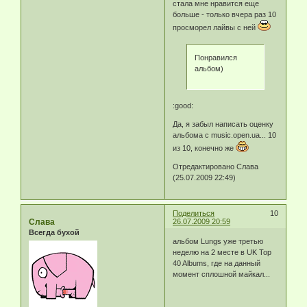
стала мне нравится еще
больше - только вчера раз 10
просморел лайвы с ней
Понравился
альбом)
:good:
Да, я забыл написать оценку
альбома с music.open.ua... 10
из 10, конечно же
Отредактировано Слава
(25.07.2009 22:49)
Поделиться
10
Слава
26.07.2009 20:59
Всегда бухой
альбом Lungs уже третью
неделю на 2 месте в UK Top
40 Albums, где на данный
момент сплошной майкал...