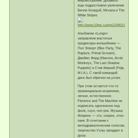
мировоззрении. Добавьте
еще подростковое увлечение
Билли Холидэй, Nirvana и The
White Stripes.
Альбомом «Lungs»
заправляли маститые
продюсеры-волшебники —
Пол Эпворт (Bloc Party, The
Rapture, Primal Scream),
Джеймс Форд (Klaxons, Arctic
Monkeys, The Last Shadow
Puppets) и Стив Маккей (Pulp,
M.I.A.). С такой командой
диск был обречен на успех.
При этом остается что-то
провинциально искреннее,
легкое, естественное.
Florence and The Machine не
подписать однозначно под
фолк, соул, поп-рок. Музыка
Флоренс — это, скорее, этно-
панк. В сочетании с
мелодраматическим голосом,
творчество Уэлш западает в
душу.