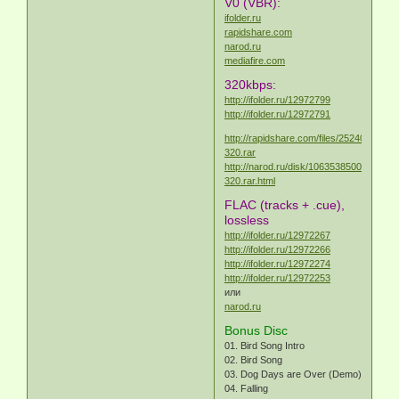
V0 (VBR):
ifolder.ru
rapidshare.com
narod.ru
mediafire.com
320kbps:
http://ifolder.ru/12972799
http://ifolder.ru/12972791
http://rapidshare.com/files/252405960/fi
320.rar
http://narod.ru/disk/10635385000/fim1-
320.rar.html
FLAC (tracks + .cue),
lossless
http://ifolder.ru/12972267
http://ifolder.ru/12972266
http://ifolder.ru/12972274
http://ifolder.ru/12972253
или
narod.ru
Bonus Disc
01. Bird Song Intro
02. Bird Song
03. Dog Days are Over (Demo)
04. Falling