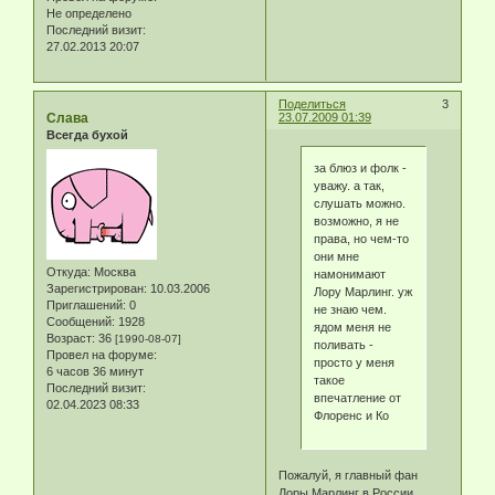
Не определено
Последний визит:
27.02.2013 20:07
Поделиться
3
Слава
23.07.2009 01:39
Всегда бухой
за блюз и фолк -
уважу. а так,
слушать можно.
возможно, я не
права, но чем-то
они мне
Откуда:
Москва
намонимают
Зарегистрирован
: 10.03.2006
Лору Марлинг. уж
Приглашений:
0
не знаю чем.
Сообщений:
1928
ядом меня не
Возраст:
36
[1990-08-07]
поливать -
Провел на форуме:
просто у меня
6 часов 36 минут
такое
Последний визит:
впечатление от
02.04.2023 08:33
Флоренс и Ко
Пожалуй, я главный фан
Лоры Марлинг в России