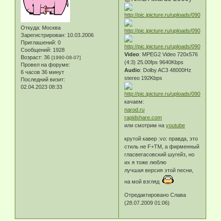
Откуда:
Москва
Зарегистрирован
: 10.03.2006
Приглашений:
0
Сообщений:
1928
Video
: MPEG2 Video 720x576
Возраст:
36
[1990-08-07]
(4:3) 25.00fps 9640Kbps
Провел на форуме:
Audio
: Dolby AC3 48000Hz
6 часов 36 минут
stereo 192Kbps
Последний визит:
02.04.2023 08:33
качаем:
narod.ru
rapidshare.com
или смотрим на
youtube
крутой кавер :vo: правда, это
стиль не F+TM, а фирменный
гласвегасовский шугейз, но
их я тоже люблю
лучшая версия этой песни,
на мой взгляд
Отредактировано Слава
(28.07.2009 01:06)