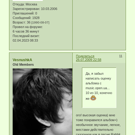
Откуда:
Москва
Зарегистрирован
: 10.03.2006
Приглашений:
0
Сообщений:
1928
Возраст:
36
[1990-08-07]
Провел на форуме:
6 часов 36 минут
Последний визит:
02.04.2023 08:33
Поделиться
11
VesnushkA
26.07.2009 22:58
Old Members
Да, я забыл
написать оценку
альбома с
music.open.ua...
10 из 10, конечно
же
ого! высокая оценка) мне
тоже понравился альбом=)
необычное звучание, легкое,
местами действительно
сказочное как в песне Rabbit