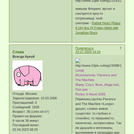
живьем Флоренс звучит и
смотрится просто
потрясающе :wub:
смотрим -
Rabbit Heart (Raise
It Up) live @ Friday Night with
Jonathan Ross
Поделиться
7
Слава
24.07.2009 19:19
Всегда бухой
Lungs
Исполнитель: Florence and
The Machine
Жанр: Соул, Фолк, Инди-поп,
Поп-рок
Откуда:
Москва
Релиз: 6 Июля 2009
Зарегистрирован
: 10.03.2006
Первенец группы Florence
Приглашений:
0
and The Machine «Lungs»
Сообщений:
1928
дышит, словно живое
Возраст:
36
[1990-08-07]
существо: то глубоко и
Провел на форуме:
спокойно, то прерывисто,
6 часов 36 минут
панически, экспрессивно. Так
Последний визит:
же дышали и меломаны,
02.04.2023 08:33
вычеркивая в календаре дни