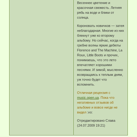
Весеннее цветение и
красочная свежесть. Летняя
рябь на воде и блики от
солнца.
Короновать новичков — затея
неблагодарная. Многие из них
блекнут уже ко второму
альбому. Но сейчас, когда на
гребне волны яркие дебюты
Florence and The Machine, La
Roux, Little Boots и прочих,
понимаешь, что это лето
впечатляет хорошими
песнями. И зимой, мысленно
возвращаясь к теплым дням,
уж точно будет что
вспомнить.
Отличная рецензия с
music.open.ua
. Пока что
негативных отзывов об
альбоме и вовсе нигде не
видел
:vo:
Отредактировано Слава
(24.07.2009 19:21)