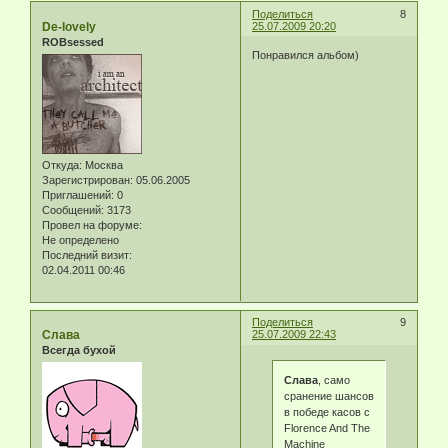
Поделиться
8
De-lovely
25.07.2009 20:20
ROBsessed
Понравился альбом)
Откуда:
Москва
Зарегистрирован
: 05.06.2005
Приглашений:
0
Сообщений:
3173
Провел на форуме:
Не определено
Последний визит:
02.04.2011 00:46
Поделиться
9
Слава
25.07.2009 22:43
Всегда бухой
Слава
, само
сранение шансов
в победе касов с
Florence And The
Machine