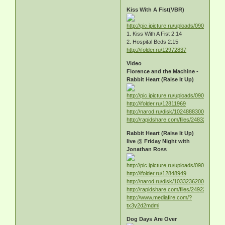
Kiss With A Fist(VBR)
1. Kiss With A Fist 2:14
2. Hospital Beds 2:15
http://ifolder.ru/12972837
Video
Florence and the Machine -
Rabbit Heart (Raise It Up)
http://ifolder.ru/12811969
http://narod.ru/disk/10248883000/Flor
http://rapidshare.com/files/248323311/Fl
Rabbit Heart (Raise It Up)
live @ Friday Night with
Jonathan Ross
http://ifolder.ru/12848949
http://narod.ru/disk/10332362000/Rabbit.
http://rapidshare.com/files/249220646/Ra
http://www.mediafire.com/?
tx3y2d2mdmi
Dog Days Are Over