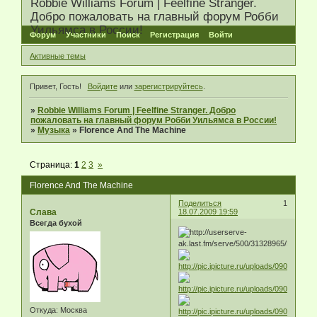
Robbie Williams Forum | Feelfine Stranger.
Добро пожаловать на главный форум Робби
Уильямса в России!
Форум
Участники
Поиск
Регистрация
Войти
Активные темы
Привет, Гость!
Войдите
или
зарегистрируйтесь
.
»
Robbie Williams Forum | Feelfine Stranger. Добро
пожаловать на главный форум Робби Уильямса в России!
»
Музыка
»
Florence And The Machine
Страница:
1
2
3
»
Florence And The Machine
Поделиться
1
Слава
18.07.2009 19:59
Всегда бухой
Откуда:
Москва