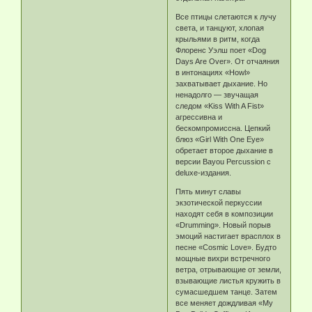
Все птицы слетаются к лучу
света, и танцуют, хлопая
крыльями в ритм, когда
Флоренс Уэлш поет «Dog
Days Are Over». От отчаяния
в интонациях «Howl»
захватывает дыхание. Но
ненадолго — звучащая
следом «Kiss With A Fist»
агрессивна и
бескомпромиссна. Цепкий
блюз «Girl With One Eye»
обретает второе дыхание в
версии Bayou Percussion с
deluxe-издания.
Пять минут славы
экзотической перкуссии
находят себя в композиции
«Drumming». Новый порыв
эмоций настигает врасплох в
песне «Cosmic Love». Будто
мощные вихри встречного
ветра, отрывающие от земли,
взывающие листья кружить в
сумасшедшем танце. Затем
все меняет дождливая «My