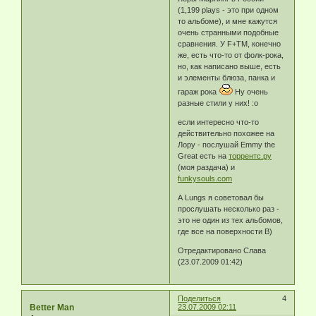
(1,199 plays - это при одном
то альбоме), и мне кажутся
очень странными подобные
сравнения. У F+TM, конечно
же, есть что-то от фолк-рока,
но, как написано выше, есть
и элементы блюза, панка и
гараж рока
Ну очень
разные стили у них! :o
если интересно что-то
действительно похожее на
Лору - послушай Emmy the
Great есть на
торрентс.ру
(моя раздача) и
funkysouls.com
А Lungs я советовал бы
прослушать несколько раз -
это не один из тех альбомов,
где все на поверхности B)
Отредактировано Слава
(23.07.2009 01:42)
Поделиться
4
Better Man
23.07.2009 02:11