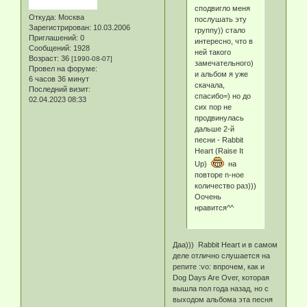
сподвигло меня
Откуда:
Москва
послушать эту
Зарегистрирован
: 10.03.2006
группу)) стало
Приглашений:
0
интересно, что в
Сообщений:
1928
ней такого
Возраст:
36
[1990-08-07]
замечательного)
Провел на форуме:
и альбом я уже
6 часов 36 минут
скачала,
Последний визит:
спасибо=) но до
02.04.2023 08:33
сих пор не
продвинулась
дальше 2-й
песни - Rabbit
Heart (Raise It
Up)
на
повторе n-ное
количество раз)))
Оочень
нравится^^
Даа))) Rabbit Heart и в самом
деле отлично слушается на
репите :vo: впрочем, как и
Dog Days Are Over, которая
вышла пол года назад, но с
выходом альбома эта песня