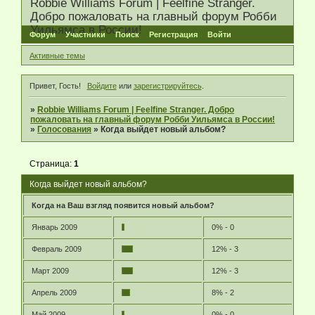
Robbie Williams Forum | Feelfine Stranger.
Добро пожаловать на главный форум Робби
Уильямса в России!
Форум
Участники
Поиск
Регистрация
Войти
Активные темы
Привет, Гость!
Войдите
или
зарегистрируйтесь
.
»
Robbie Williams Forum | Feelfine Stranger. Добро
пожаловать на главный форум Робби Уильямса в России!
»
Голосования
»
Когда выйдет новый альбом?
Страница:
1
Когда выйдет новый альбом?
Когда на Ваш взгляд появится новый альбом?
Январь 2009
0% - 0
Февраль 2009
12% - 3
Март 2009
12% - 3
Апрель 2009
8% - 2
Май 2009
0% - 0