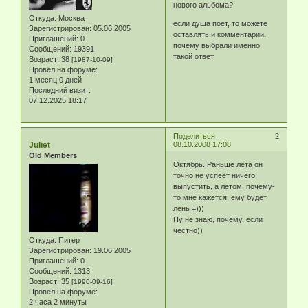
нового альбома?
Откуда:
Москва
если душа поет, то можете
Зарегистрирован
: 05.06.2005
оставлять и комментарии,
Приглашений:
0
почему выбрали именно
Сообщений:
19391
такой ответ
Возраст:
38
[1987-10-09]
Провел на форуме:
1 месяц 0 дней
Последний визит:
07.12.2025 18:17
Поделиться
2
Juliet
08.10.2008 17:08
Old Members
Октябрь. Раньше лета он
точно не успеет ничего
выпустить, а летом, почему-
то мне кажется, ему будет
лень =)))
Ну не знаю, почему, если
честно))
Откуда:
Питер
Зарегистрирован
: 19.06.2005
Приглашений:
0
Сообщений:
1313
Возраст:
35
[1990-09-16]
Провел на форуме:
2 часа 2 минуты