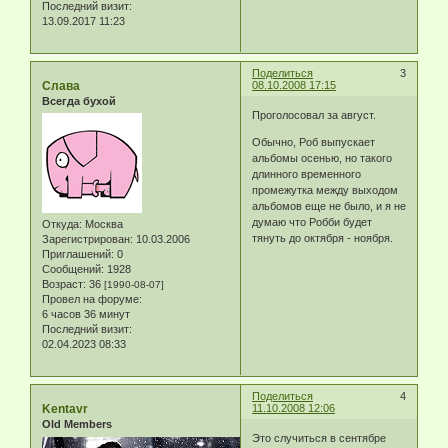
Последний визит:
13.09.2017 11:23
Поделиться
3
Слава
08.10.2008 17:15
Всегда бухой
Проголосовал за август.
Обычно, Роб выпускает
альбомы осенью, но такого
длинного временного
промежутка между выходом
альбомов еще не было, и я не
думаю что Робби будет
Откуда:
Москва
тянуть до октября - ноября.
Зарегистрирован
: 10.03.2006
Приглашений:
0
Сообщений:
1928
Возраст:
36
[1990-08-07]
Провел на форуме:
6 часов 36 минут
Последний визит:
02.04.2023 08:33
Поделиться
4
Kentavr
11.10.2008 12:06
Old Members
Это случиться в сентябре