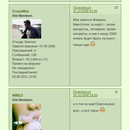
Поделиться
10
CrazyMax
11.10.2008 23:35
Old Members
Мне кажется Февраль-
Март(голос за март) - затем
раскрутка,, интервью, промо
концерты, и уже к концу 2009
можно будет брать лучшего
Откуда:
Бангкок
певца года
Зарегистрирован
: 07.06.2005
Приглашений:
0
Сообщений:
139
Возраст:
40
[1986-01-27]
Провел на форуме:
Не определено
Последний визит:
03.06.2011 13:55
Поделиться
11
Willi13
26.10.2008 18:00
Old Members
а я тож за март!))весна,мур-
мур...и всё такое