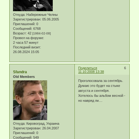
Откуда:
Набережные Челны
Зарегистрирован
: 05.06.2005
Приглашений:
0
Сообщений:
6768
Возраст:
42
[1984-02-08]
Провел на форуме:
2 часа 57 минут
Последний визит:
26.08.2024 15:05
Поделиться
6
Sfandra
11.10.2008 13:38
Old Members
Проголосовала за сентябрь.
Думаю это будет на стыке
августа и сентября.
Хотелось бы альбом весной -
но навряд ли....
Откуда:
Кировоград, Украина
Зарегистрирован
: 26.04.2007
Приглашений:
0
Сообщений:
549