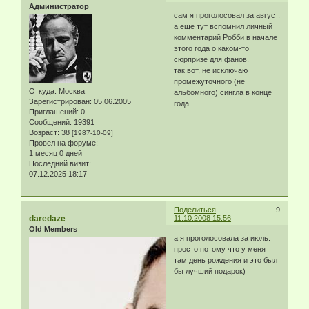
Администратор
сам я проголосовал за август.
а еще тут вспомнил личный
комментарий Робби в начале
этого года о каком-то
сюрпризе для фанов.
так вот, не исключаю
промежуточного (не
Откуда:
Москва
альбомного) сингла в конце
Зарегистрирован
: 05.06.2005
года
Приглашений:
0
Сообщений:
19391
Возраст:
38
[1987-10-09]
Провел на форуме:
1 месяц 0 дней
Последний визит:
07.12.2025 18:17
Поделиться
9
daredaze
11.10.2008 15:56
Old Members
а я проголосовала за июль.
просто потому что у меня
там день рождения и это был
бы лучший подарок)