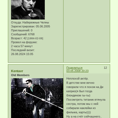
Откуда:
Набережные Челны
Зарегистрирован
: 05.06.2005
Приглашений:
0
Сообщений:
6768
Возраст:
42
[1984-02-08]
Провел на форуме:
2 часа 57 минут
Последний визит:
26.08.2024 15:05
Поделиться
12
Kentavr
03.05.2008 20:23
Old Members
Неплохой актёр.
В детстве мне вечно
говорили что я похож на Ди
каприо(я был тогда
блондином гы-гы)
Посомтреть титаник втянула
сестра, потом мы с ней
собирали наклейки из
фильма, карты))))
Ну а на счёт сейчашнего..