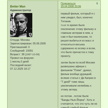
Поделиться
6
Better Man
29.04.2008 20:06
Администратор
первый фильм, который я с
ним увидел, был, конечно
Титаник.
т.к.в то время было
поклонение этому фильму и
главным актерам в нем, а
сам я был маленьким, то
Откуда:
Москва
решил выбиться из масс и
Зарегистрирован
: 05.06.2005
относиться весьма
Приглашений:
0
сдержанно ко всему и всем,
Сообщений:
19391
что было причастно к тому
Возраст:
38
[1987-10-09]
проекту.
Провел на форуме:
1 месяц 0 дней
затем были по всей Москве
Последний визит:
развешаны афиши с
07.12.2025 18:17
фильмом "Пляж". думал,
фильм вообще дурацкий.
всякие статьи с Ди Каприо в
"7 дней" тоже лишь
увеличивали нелюбовь к
этому актеру.
но потом...потом были
"Банды Нью-Йорка". Хоть и
считается, что это чуть ли не
самый слабый фильм