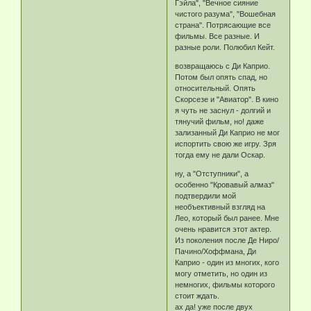
Гэйла", "Вечное сияние
чистого разума", "Вошебная
страна". Потрясающие все
фильмы. Все разные. И
разные роли. Полюбил Кейт.
возвращаюсь с Ди Каприо.
Потом был опять спад, но
относительный. Опять
Скорсезе и "Авиатор". В кино
я чуть не заснул - долгий и
тянучий фильм, но! даже
зализанный Ди Каприо не мог
испортить свою же игру. Зря
тогда ему не дали Оскар.
ну, а "Отступники", а
особенно "Кровавый алмаз"
подтвердили мой
необъективный взгляд на
Лео, который был ранее. Мне
очень нравится этот актер.
Из поколения после Де Ниро/
Пачино/Хоффмана, Ди
Каприо - один из многих, кого
могу отметить, но один из
немногих, фильмы которого
стоит ждать.
ах да! уже после двух