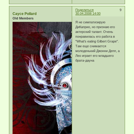
Поделиться
9
Cayce Pollard
30.04.2008 14:00
Old Members
Я не симпатизирую
ДиКаприо, но признаю его
актерский талант. Очень
понравилась его работа в
"What's eating Gilbert Grape".
Там еще снимается
молоденький Джонни Депп, а
Лео играет его младшего
брата-дауна