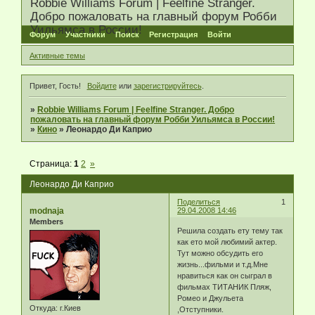
Robbie Williams Forum | Feelfine Stranger.
Добро пожаловать на главный форум Робби
Уильямса в России!
Форум
Участники
Поиск
Регистрация
Войти
Активные темы
Привет, Гость!
Войдите
или
зарегистрируйтесь
.
»
Robbie Williams Forum | Feelfine Stranger. Добро
пожаловать на главный форум Робби Уильямса в России!
»
Кино
»
Леонардо Ди Каприо
Страница:
1
2
»
Леонардо Ди Каприо
Поделиться
1
modnaja
29.04.2008 14:46
Members
Решила создать ету тему так
как ето мой любимий актер.
Тут можно обсудить его
жизнь...фильми и т.д.Мне
нравиться как он сыграл в
фильмах ТИТАНИК Пляж,
Ромео и Джульета
Откуда:
г.Киев
,Отступники.