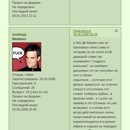
Провел на форуме:
Не определено
Последний визит:
08.01.2013 13:11
Поделиться
15
modnaja
06.05.2008 00:16
Members
а Лео Ди Каприо сам не
признавал свою славу в
титанике он не хотел етой
дурацкой слави так
називаемго "сладкого
мальчика"..он наоборот
доказивал что он способен на
Откуда:
г.Киев
что-то более
Зарегистрирован
: 26.04.2008
серьезное....хотя мне етот
Приглашений:
0
фильм нравиться. он отлично
Сообщений:
29
сиграл в отступника что
Возраст:
33
[1993-04-29]
гложет гилберта грейпа.. в
Провел на форуме:
фильме пляж.. и т.д вот на
Не определено
пример в отступниках он уже
Последний визит:
возмужал. я считаю етот
25.05.2008 23:45
актер действительно очень
талантливий он великолепно
перевоплощаеться в разние
образи и хорошо их передает