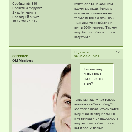
Сообщений:
346
кажеться это не слишком
Провел на форуме:
разумные люди. Фильм в
1 час 54 минуты
основном показывает не
Последний визит:
только истоию любви, но и
19.12.2019 17:17
трагедии, унёсшей жизни
почти 2000 человек. Так кем
надо быть чтобы смеяться
над этим?
Поделиться
17
daredaze
06.05.2008 13:54
Old Members
Так кем надо
быть чтобы
смеяться над
этим?
такие выпады у нас теперь
называются "не в обиду"?
Кто тебе сказал, что смеются
над гибелью людей? Лично
мне не нравится пафосность
подачи этой любви героев,
вот и все. И всякие