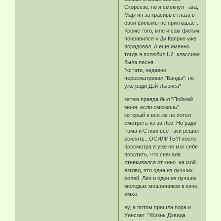
Скорсезе, но я смекнул - ага,
Мартин за красивые глаза в
свои фильмы не приглашает.
Кроме того, мне и сам фильм
понравился и Ди Каприо уже
порадовал. А еще именно
тогда я полюбил U2. классная
была песня..
*кстати, недавно
пересматривал "Банды". но
уже ради Дэй-Льюиса*
затем правда был "Поймай
меня, если сможешь",
который я все же не хотел
смотреть из-за Лео. Но ради
Тома и Стиви все-таки решил
осилить...ОСИЛИТЬ?! после
просмотра я уже не мог себе
простить, что сначала
отнекивался от кино. на мой
взгляд, это одна из лучших
ролей Лео и один из лучших
молодых мошенников в кино.
имхо.
ну, а потом пришла пора и
Уинслет. "Жизнь Дэвида