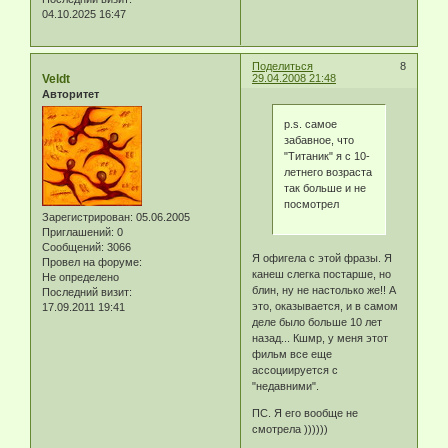
04.10.2025 16:47
Поделиться
8
Veldt
29.04.2008 21:48
Авторитет
p.s. самое
забавное, что
"Титаник" я с 10-
летнего возраста
так больше и не
посмотрел
Зарегистрирован
: 05.06.2005
Приглашений:
0
Сообщений:
3066
Я офигела с этой фразы. Я
Провел на форуме:
канеш слегка постарше, но
Не определено
блин, ну не настолько же!! А
Последний визит:
это, оказывается, и в самом
17.09.2011 19:41
деле было больше 10 лет
назад... Кшмр, у меня этот
фильм все еще
ассоциируется с
"недавними".
ПС. Я его вообще не
смотрела ))))))