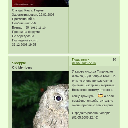
Откуда:
Раша, Пермь
Зарегистрирован
: 22.02.2008
Приглашений:
0
Сообщений:
256
Возраст:
39
[1986-11-10]
Провел на форуме:
Не определено
Последний визит:
31.12.2008 19:25
Поделиться
10
Sleeppie
01.05.2008 22:45
Old Members
Я как-то никогда Титаник не
любила, и Ди Каприо тоже. Но
он мне очень понравился в
фильме Быстрый и мёртвый.
Возможно, потому что его в
конце грохнули...
А если
серьёзно, он действительно
очень прилично там сыграл.
Отредактировано Sleeppie
(01.05.2008 22:46)