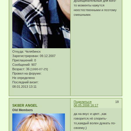
душещипательные для кого-
то моменты кажутся
неестественными и поэтому
смешными.
Откуда:
Челябинск
Зарегистрирован
: 09.12.2007
Приглашений:
0
Сообщений:
907
Возраст:
36
[1990-07-25]
Провел на форуме:
Не определено
Последний визит:
08.01.2013 13:11
Поделиться
18
SK8ER ANGEL
06.05.2008 16:17
Old Members
да на вкус и цвет..,как
говорится,чё спорить-
то,каждый волен думать по-
своему;)