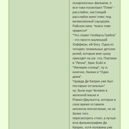
оскароносных фильмов, я
все-таки посмотрел "Пляж" -
расслабон, настоящий
расслабон кино! плюс под
великолепный саундтрек.
Райское кино. *книга тоже
нравится*
"Что гложет Гилберта Грейпа"
- это просто маленький
Хоффман, ей-Богу. Одна из
четырех гениальных детских
ролей, которые мне сразу
приходят на ум: эта, Портман
в "Леоне", Крис Бэйл в
"Империи солнца", ну и,
конечно, Калкин в "Один
дома".
*правда Ди Каприо уже был
постарше остальных*
ну, были еще Человек в
железной маске и
Ромео+Джульетта, которые в
свое время оставили
неплохое впечатление, но не
более того.
пересмотреть стоит, а лучше
всю фильмографию Ди
Каприо, хотя половина уже