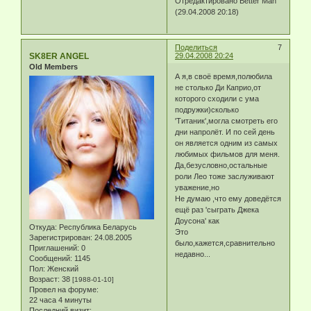
Отредактировано Better Man
(29.04.2008 20:18)
Поделиться
7
SK8ER ANGEL
29.04.2008 20:24
Old Members
А я,в своё время,полюбила
не столько Ди Каприо,от
которого сходили с ума
подружки)сколько
'Титаник',могла смотреть его
дни напролёт. И по сей день
он является одним из самых
любимых фильмов для меня.
Да,безусловно,остальные
роли Лео тоже заслуживают
уважение,но
Не думаю ,что ему доведётся
ещё раз 'сыграть Джека
Доусона' как
Откуда:
Республика Беларусь
Это
Зарегистрирован
: 24.08.2005
было,кажется,сравнительно
Приглашений:
0
недавно...
Сообщений:
1145
Пол:
Женский
Возраст:
38
[1988-01-10]
Провел на форуме:
22 часа 4 минуты
Последний визит: