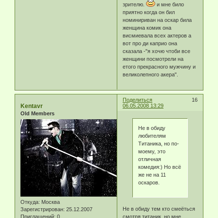
зрителю.
и мне било
приятно когда он бил
номинириван на оскар била
женщина комик она
висмиевала всех актеров а
вот про ди каприо она
сказала -"я хочю чтоби все
женщини посмотрели на
етого прекрасного мужчину и
великолепного акера".
Поделиться
16
Kentavr
06.05.2008 13:29
Old Members
Не в обиду
любителям
Титаника, но по-
моему, это
отличная
комедия:) Но всё
же не на 11
оскаров.
Откуда:
Москва
Не в обиду тем кто смеёться
Зарегистрирован
: 25.12.2007
смотря титаник, но мне
Приглашений:
0