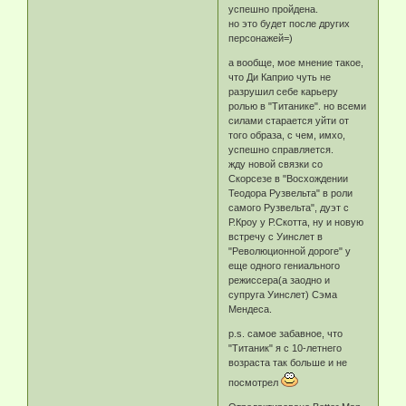
успешно пройдена.
но это будет после других
персонажей=)
а вообще, мое мнение такое,
что Ди Каприо чуть не
разрушил себе карьеру
ролью в "Титанике". но всеми
силами старается уйти от
того образа, с чем, имхо,
успешно справляется.
жду новой связки со
Скорсезе в "Восхождении
Теодора Рузвельта" в роли
самого Рузвельта", дуэт с
Р.Кроу у Р.Скотта, ну и новую
встречу с Уинслет в
"Революционной дороге" у
еще одного гениального
режиссера(а заодно и
супруга Уинслет) Сэма
Мендеса.
p.s. самое забавное, что
"Титаник" я с 10-летнего
возраста так больше и не
посмотрел