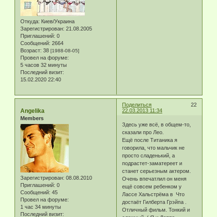
Откуда:
Киев/Украина
Зарегистрирован
: 21.08.2005
Приглашений:
0
Сообщений:
2664
Возраст:
38
[1988-08-05]
Провел на форуме:
5 часов 32 минуты
Последний визит:
15.02.2020 22:40
Поделиться
22
Angelika
22.03.2013 11:34
Members
Здесь уже всё, в общем-то,
сказали про Лео.
Ещё после Титаника я
говорила, что мальчик не
просто сладенький, а
подрастет-заматереет и
станет серьезным актером.
Зарегистрирован
: 08.08.2010
Очень впечатлил он меня
Приглашений:
0
ещё совсем ребенком у
Сообщений:
45
Лассе Хальстрёма в Что
Провел на форуме:
достаёт Гилберта Грэйпа .
1 час 34 минуты
Отличный фильм. Тонкий и
Последний визит: