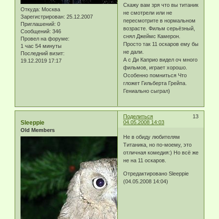
Скажу вам зря что вы титаник
Откуда:
Москва
не смотрели или не
Зарегистрирован
: 25.12.2007
пересмотрите в нормальном
Приглашений:
0
возрасте. Фильм серьёзный,
Сообщений:
346
снял Джеймс Камерон.
Провел на форуме:
Просто так 11 оскаров ему бы
1 час 54 минуты
не дали.
Последний визит:
А с Ди Каприо видел оч много
19.12.2019 17:17
фильмов, играет хорошо.
Особенно помниться Что
гложет Гильберта Грейпа.
Гениально сыграл)
Поделиться
13
Sleeppie
04.05.2008 14:03
Old Members
Не в обиду любителям
Титаника, но по-моему, это
отличная комедия:) Но всё же
не на 11 оскаров.
Отредактировано Sleeppie
(04.05.2008 14:04)