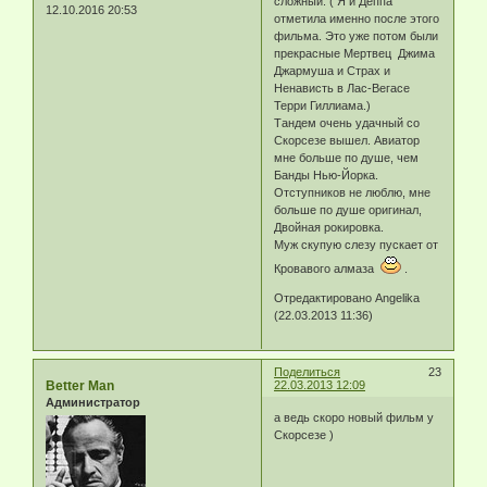
сложный. ( Я и Деппа
12.10.2016 20:53
отметила именно после этого
фильма. Это уже потом были
прекрасные Мертвец Джима
Джармуша и Страх и
Ненависть в Лас-Вегасе
Терри Гиллиама.)
Тандем очень удачный со
Скорсезе вышел. Авиатор
мне больше по душе, чем
Банды Нью-Йорка.
Отступников не люблю, мне
больше по душе оригинал,
Двойная рокировка.
Муж скупую слезу пускает от
Кровавого алмаза
.
Отредактировано Angelika
(22.03.2013 11:36)
Поделиться
23
Better Man
22.03.2013 12:09
Администратор
а ведь скоро новый фильм у
Скорсезе )