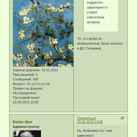
подрастет-
заматереет и
станет
серьезным
актером.
То, что актер он
великолепный, было понятно
и ДО Титаника)
Зарегистрирован
: 15.01.2012
Приглашений:
0
Сообщений:
393
Возраст:
51
[1975-01-29]
Провел на форуме:
Не определено
Последний визит:
22.04.2015 12:05
Поделиться
26
Better Man
22.03.2013 13:06
Администратор
Ну, Анжелика это тоже
заметила )