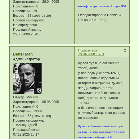
Зарегистрирован
: 26.04.2008
Приглашений:
0
modnaja
смотри темы и читай форум!R54
Сообщений:
29
Отредактировано Robbie54
Возраст:
33
[1993-04-29]
(29.04.2008 17:12)
Провел на форуме:
Не определено
Последний визит:
25.05.2008 23:45
Поделиться
2
Better Man
29.04.2008 18:31
Администратор
ну вот тут я не согласен с
тобой, Женек.
у нас ведь уже есть темы,
посвященные отдельным
актерам и актрисам. думаю,
что Ди Каприо (а я так
понимаю, это была тема о
Откуда:
Москва
нем) достоин отдельного
Зарегистрирован
: 05.06.2005
топика.
Приглашений:
0
я бы лично о нем поговорил,
Сообщений:
19391
отличный актер. хотя раньше
Возраст:
38
[1987-10-09]
не нравился
Провел на форуме:
1 месяц 0 дней
Ну ты в этой теме главный так что прав
Последний визит:
конечно ), а темку снес потому что сносил
07.12.2025 18:17
сегодня много и быстро...)R54