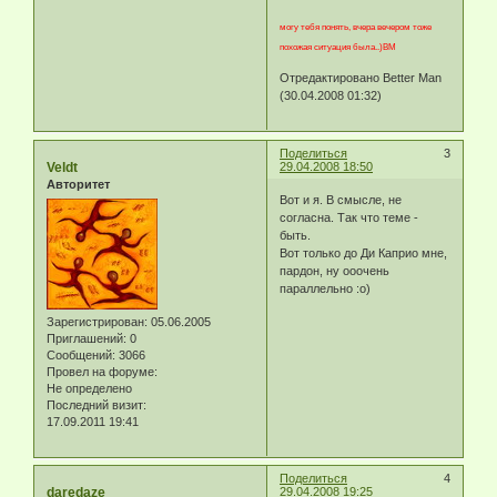
могу тебя понять, вчера вечером тоже
похожая ситуация была..)BM
Отредактировано Better Man
(30.04.2008 01:32)
Поделиться
3
Veldt
29.04.2008 18:50
Авторитет
Вот и я. В смысле, не
согласна. Так что теме -
быть.
Вот только до Ди Каприо мне,
пардон, ну ооочень
параллельно :о)
Зарегистрирован
: 05.06.2005
Приглашений:
0
Сообщений:
3066
Провел на форуме:
Не определено
Последний визит:
17.09.2011 19:41
Поделиться
4
daredaze
29.04.2008 19:25