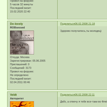
Провел на форуме:
5 часов 32 минуты
Последний визит:
15.02.2020 22:40
De-lovely
Поделиться
06.02.2008 21:18
ROBsessed
Здорово получилось,ты молодец)
Откуда:
Москва
Зарегистрирован
: 05.06.2005
Приглашений:
0
Сообщений:
3173
Провел на форуме:
Не определено
Последний визит:
02.04.2011 00:46
Veldt
Поделиться
06.02.2008 22:11
Авторитет
Дейз, а отвечу я тебе все-таки во Фле