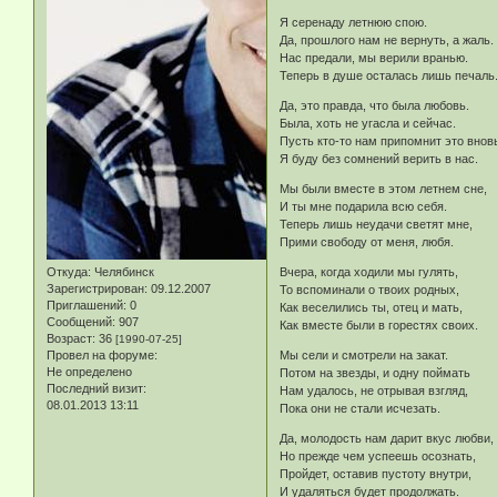
Я серенаду летнюю спою.
Да, прошлого нам не вернуть, а жаль.
Нас предали, мы верили вранью.
Теперь в душе осталась лишь печаль
Да, это правда, что была любовь.
Была, хоть не угасла и сейчас.
Пусть кто-то нам припомнит это внов
Я буду без сомнений верить в нас.
Мы были вместе в этом летнем сне,
И ты мне подарила всю себя.
Теперь лишь неудачи светят мне,
Прими свободу от меня, любя.
Откуда:
Челябинск
Вчера, когда ходили мы гулять,
Зарегистрирован
: 09.12.2007
То вспоминали о твоих родных,
Приглашений:
0
Как веселились ты, отец и мать,
Сообщений:
907
Как вместе были в горестях своих.
Возраст:
36
[1990-07-25]
Провел на форуме:
Мы сели и смотрели на закат.
Не определено
Потом на звезды, и одну поймать
Последний визит:
Нам удалось, не отрывая взгляд,
08.01.2013 13:11
Пока они не стали исчезать.
Да, молодость нам дарит вкус любви,
Но прежде чем успеешь осознать,
Пройдет, оставив пустоту внутри,
И удаляться будет продолжать.