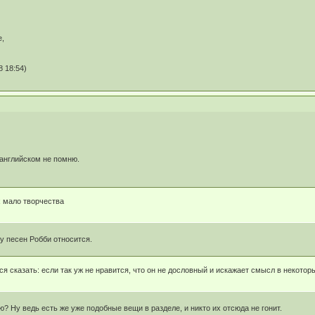
е,
 18:54)
 английском не помню.
 мало творчества
у песен Робби относится.
ся сказать: если так уж не нравится, что он не дословный и искажает смысл в некото
? Ну ведь есть же уже подобные вещи в разделе, и никто их отсюда не гонит.