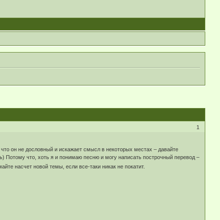
1
, что он не дословный и искажает смысл в некоторых местах – давайте
ть) Потому что, хоть я и понимаю песню и могу написать построчный перевод –
майте насчет новой темы, если все-таки никак не покатит.