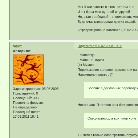
Мы были вместе в этом летнем сне,
И ты была мне лучшей из друзей.
Но, став свободной, ты поможешь мн
Будь счастлива среди других людей.
Отредактировано daredaze (06.02.2008
Veldt
Поделиться
06.02.2008 19:08
Авторитет
- Навсегда.
- Навечно, идиот.
(с) Мумия.
Переложение вольное, дословно и на
Напомнило просто : )))
Вообще в дословных переводах
Зарегистрирован
: 05.06.2005
Приглашений:
0
Сообщений:
3066
Провел на форуме:
Нихренасе. Это явно не к большинств
Не определено
Последний визит:
17.09.2011 19:41
Специально для критиков хочет
Ты чего столько слов тратишь впустую