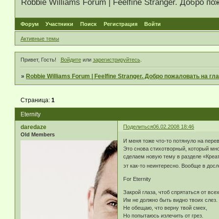
Robbie Williams Forum | Feelfine Stranger. Добро
Форум
Участники
Поиск
Регистрация
Войти
Активные темы
Привет, Гость!
Войдите
или
зарегистрируйтесь
.
»
Robbie Williams Forum | Feelfine Stranger. Добро пожаловать на 
Страница:
1
Eternity
daredaze
Поделиться
06.02.2008 18:46
Old Members
И меня тоже что-то потянуло на перев
Это снова стихотворный, который мног
сделаем новую тему в разделе «Креат
эт как-то неинтересно. Вообще в дос
For Eternity
Закрой глаза, чтоб спрятаться от всех
Им не должно быть видно твоих слез.
Не обещаю, что верну твой смех,
Но попытаюсь излечить от грез.