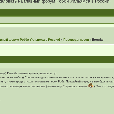
 пожаловать на главный форум Робби Уильямса в России!
главный форум Робби Уильямса в России!
»
Переводы песен
»
Eternity
оды) Пока без инета скучала, написала тут.
ие так не любят)) Специально для критиков хочется сказать: если так уж не нравится
ив», что-то вроде стихов по мотивам песен Роба. По крайней мере, я в нее буду писа
ловных переводах мало творчества (только не у Стартера, конечно
). Так что поду
.