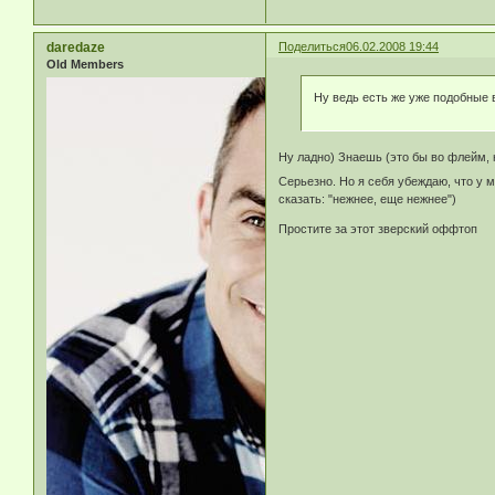
daredaze
Поделиться
06.02.2008 19:44
Old Members
Ну ведь есть же уже подобные в
Ну ладно) Знаешь (это бы во флейм, н
Серьезно. Но я себя убеждаю, что у 
сказать: "нежнее, еще нежнее")
Простите за этот зверский оффтоп