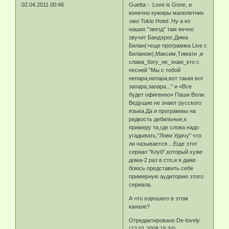
Guetta - Love is Gone, и
02.04.2011 00:46
конечно кумиры малолетних
эмо Tokio Hotel .Ну а из
наших "звезд" там вечно
звучит Бандэрос,Дима
Билан(+еще программа Live с
Биланом),Максим,Тимати ,и
слава_богу_не_знаю_кто с
песней "Мы с тобой
непара,непара,вот такая вот
запара,запара..." и «Все
будет офигенно» Паши Воли.
Ведущие не знают русского
языка.Да и программы на
редкость дебильные,к
примеру та,где слова надо
угадывать,"Лови Удачу" что
ли называется....Еще этот
сериал "Клуб",который хуже
дома-2 раз в сто,и я даже
боюсь представить себе
примерную аудиторию этого
сериала.
А что хорошего в этом
канале?
Отредактировано De-lovely
(12.01.2008 15:34)