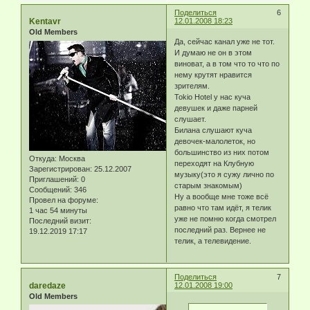
Поделиться
6
Kentavr
12.01.2008 18:23
Old Members
Да, сейчас канал уже не тот.
И думаю не он в этом
виноват, а в том что то что по
нему крутят нравится
зрителям.
Tokio Hotel у нас куча
девушек и даже парней
слушает.
Билана слушают куча
девочек-малолеток, но
большинство из них потом
Откуда:
Москва
переходят на Клубную
Зарегистрирован
: 25.12.2007
музыку(это я сужу лично по
Приглашений:
0
старым знакомым)
Сообщений:
346
Ну а вообще мне тоже всё
Провел на форуме:
равно что там идёт, я телик
1 час 54 минуты
уже не помню когда смотрел
Последний визит:
последний раз. Вернее не
19.12.2019 17:17
телик, а телевидение.
Поделиться
7
daredaze
12.01.2008 19:00
Old Members