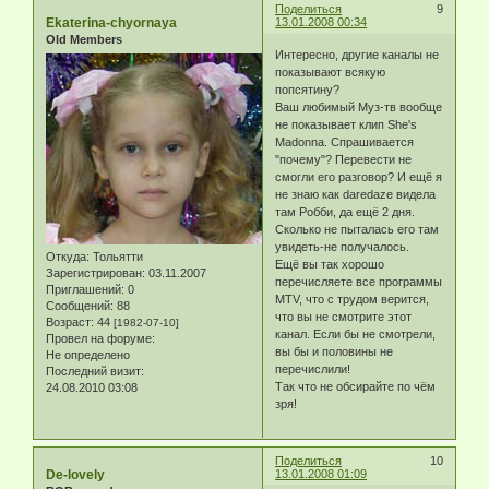
Поделиться
9
Ekaterina-chyornaya
13.01.2008 00:34
Old Members
Интересно, другие каналы не
показывают всякую
попсятину?
Ваш любимый Муз-тв вообще
не показывает клип She's
Madonna. Спрашивается
"почему"? Перевести не
смогли его разговор? И ещё я
не знаю как daredaze видела
там Робби, да ещё 2 дня.
Сколько не пыталась его там
увидеть-не получалось.
Откуда:
Тольятти
Ещё вы так хорошо
Зарегистрирован
: 03.11.2007
перечисляете все программы
Приглашений:
0
MTV, что с трудом верится,
Сообщений:
88
что вы не смотрите этот
Возраст:
44
[1982-07-10]
канал. Если бы не смотрели,
Провел на форуме:
вы бы и половины не
Не определено
перечислили!
Последний визит:
Так что не обсирайте по чём
24.08.2010 03:08
зря!
Поделиться
10
De-lovely
13.01.2008 01:09