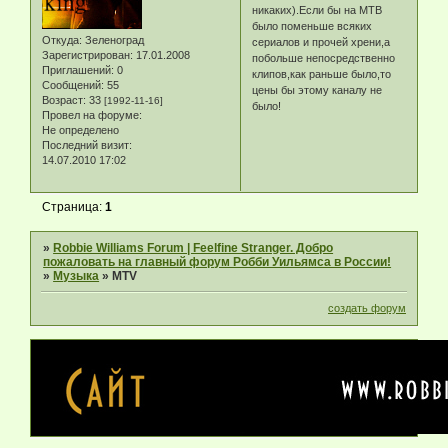
никаких).Если бы на МТВ
было поменьше всяких
Откуда:
Зеленоград
сериалов и прочей хрени,а
Зарегистрирован
: 17.01.2008
побольше непосредственно
Приглашений:
0
клипов,как раньше было,то
Сообщений:
55
цены бы этому каналу не
Возраст:
33
[1992-11-16]
было!
Провел на форуме:
Не определено
Последний визит:
14.07.2010 17:02
Страница:
1
»
Robbie Williams Forum | Feelfine Stranger. Добро
пожаловать на главный форум Робби Уильямса в России!
»
Музыка
»
MTV
создать форум