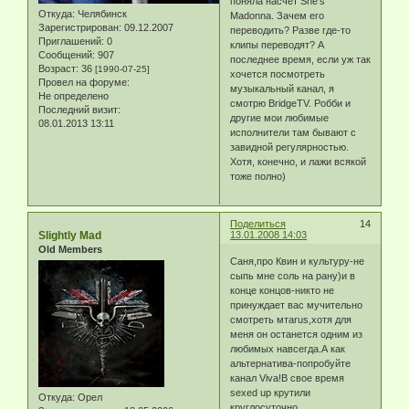
поняла насчет She's
Откуда:
Челябинск
Madonna. Зачем его
Зарегистрирован
: 09.12.2007
переводить? Разве где-то
Приглашений:
0
клипы переводят? А
Сообщений:
907
последнее время, если уж так
Возраст:
36
[1990-07-25]
хочется посмотреть
Провел на форуме:
музыкальный канал, я
Не определено
смотрю BridgeTV. Робби и
Последний визит:
другие мои любимые
08.01.2013 13:11
исполнители там бывают с
завидной регулярностью.
Хотя, конечно, и лажи всякой
тоже полно)
Поделиться
14
Slightly Mad
13.01.2008 14:03
Old Members
Саня,про Квин и культуру-не
сыпь мне соль на рану)и в
конце концов-никто не
принуждает вас мучительно
смотреть мтаrus,хотя для
меня он останется одним из
любимых навсегда.А как
альтернатива-попробуйте
канал Viva!В свое время
sеxеd up крутили
Откуда:
Орел
круглосуточно.