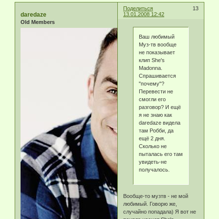
Поделиться
13
daredaze
13.01.2008 12:42
Old Members
Ваш любимый
Муз-тв вообще
не показывает
клип She's
Madonna.
Спрашивается
"почему"?
Перевести не
смогли его
разговор? И ещё
я не знаю как
daredaze видела
там Робби, да
ещё 2 дня.
Сколько не
пыталась его там
увидеть-не
получалось.
Вообще-то музтв - не мой
любимый. Говорю же,
случайно попадала) Я вот не