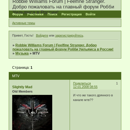
Robbie Williams Forum | Feelfine Stranger.
Добро пожаловать на главный форум Робби
Уильямса в России!
Форум
Участники
Поиск
Регистрация
Войти
Активные темы
Привет, Гость!
Войдите
или
зарегистрируйтесь
.
»
Robbie Williams Forum | Feelfine Stranger. Добро
пожаловать на главный форум Робби Уильямса в России!
»
Музыка
»
MTV
Страница:
1
MTV
Поделиться
1
Slightly Mad
12.01.2008 08:55
Old Members
И что же такого дрянного в
канале мтв??