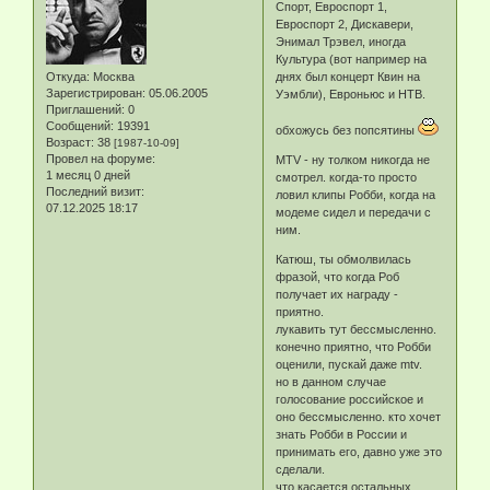
Спорт, Евроспорт 1,
Евроспорт 2, Дискавери,
Энимал Трэвел, иногда
Культура (вот например на
Откуда:
Москва
днях был концерт Квин на
Зарегистрирован
: 05.06.2005
Уэмбли), Евроньюс и НТВ.
Приглашений:
0
Сообщений:
19391
обхожусь без попсятины
Возраст:
38
[1987-10-09]
Провел на форуме:
MTV - ну толком никогда не
1 месяц 0 дней
смотрел. когда-то просто
Последний визит:
ловил клипы Робби, когда на
07.12.2025 18:17
модеме сидел и передачи с
ним.
Катюш, ты обмолвилась
фразой, что когда Роб
получает их награду -
приятно.
лукавить тут бессмысленно.
конечно приятно, что Робби
оценили, пускай даже mtv.
но в данном случае
голосование российское и
оно бессмысленно. кто хочет
знать Робби в России и
принимать его, давно уже это
сделали.
что касается остальных