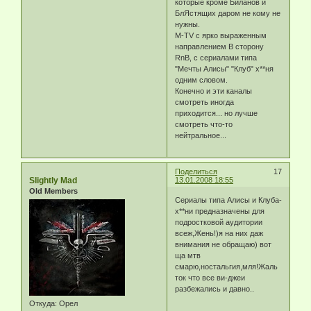
которые кроме Биланов и
БлЯстящих даром не кому не
нужны.
M-TV с ярко выраженным
направлением В сторону
RnB, с сериалами типа
"Мечты Алисы" "Клуб" х**ня
одним словом.
Конечно и эти каналы
смотреть иногда
приходится... но лучше
смотреть что-то
нейтральное...
Поделиться
17
Slightly Mad
13.01.2008 18:55
Old Members
Сериалы типа Алисы и Клуба-
х**ни предназначены для
подростковой аудитории
всеж,Жень!)я на них даж
внимания не обращаю) вот
ща мтв
смарю,ностальгия,мля!Жаль
ток что все ви-джеи
разбежались и давно..
Откуда:
Орел