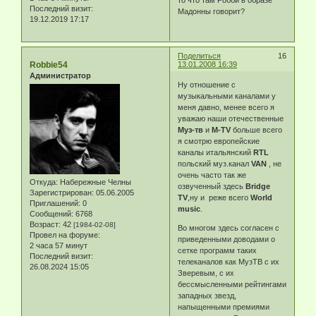
Последний визит:
Мадонны говорит?
19.12.2019 17:17
Поделиться
16
Robbie54
13.01.2008 16:39
Администратор
Ну отношение с
музыкальными каналами у
меня давно, менее всего я
уважаю наши отечественные
Муз-тв
и
M-TV
больше всего
я смотрю европейские
каналы итальянский
RTL
польский муз.канал
VAN
, не
очень часто так же
Откуда:
Набережные Челны
озвученный здесь
Bridge
Зарегистрирован
: 05.06.2005
TV
,ну и реже всего
World
Приглашений:
0
music
.
Сообщений:
6768
Возраст:
42
[1984-02-08]
Во многом здесь согласен с
Провел на форуме:
приведенными доводами о
2 часа 57 минут
сетке программ таких
Последний визит:
телеканалов как МузТВ с их
26.08.2024 15:05
Зверевым, с их
бессмысленными рейтингами
западных звезд,
напыщенными премиями