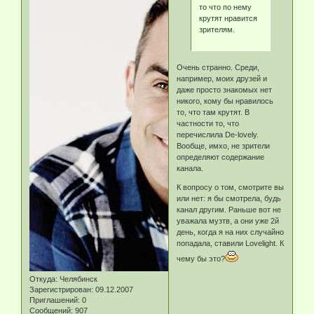
то что по нему
крутят нравится
зрителям.
Очень странно. Среди,
например, моих друзей и
даже просто знакомых нет
никого, кому бы нравилось
то, что там крутят. В
частности то, что
перечислила De-lovely.
Вообще, имхо, не зрители
определяют содержание
канала.
К вопросу о том, смотрите вы
или нет: я бы смотрела, будь
канал другим. Раньше вот не
уважала музтв, а они уже 2й
день, когда я на них случайно
попадала, ставили Lovelight. К
чему бы это?
Откуда:
Челябинск
Зарегистрирован
: 09.12.2007
Приглашений:
0
Сообщений:
907