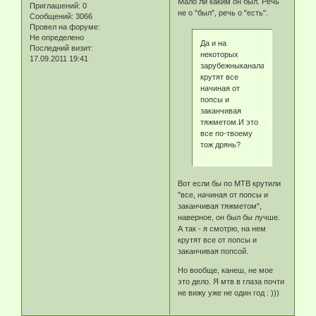
Мало ли каким он был. Речь
Приглашений:
0
не о "был", речь о "есть".
Сообщений:
3066
Провел на форуме:
Не определено
Да и на
Последний визит:
некоторых
17.09.2011 19:41
зарубежныканалах
крутят все
начиная от
попсы и
заканчивая
тяжметом.И это
все по-твоему
тож дрянь?
Вот если бы по МТВ крутили
"все, начиная от попсы и
заканчивая тяжметом",
наверное, он был бы лучше.
А так - я смотрю, на нем
крутят все от попсы и
заканчивая попсой.
Но вообще, канеш, не мое
это дело. Я мтв в глаза почти
не вижу уже не один год : )))