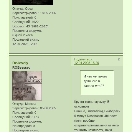
Откуда:
Орел
Зарегистрирован
: 18.05.2006
Приглашений:
0
Сообщений:
4622
Возраст:
43
[1983-02-26]
Провел на форуме:
6 дней 2 часа
Последний визит:
12.07.2026 12:42
Поделиться
2
De-lovely
12.01.2008 15:20
ROBsessed
И что же такого
дрянного в
канале мтв??
Крутят говно-музыку. В
Откуда:
Москва
основном
Зарегистрирован
: 05.06.2005
Рианна,Тимбалэнд,Тимберлейк,кажд
Приглашений:
0
5 минут Destination Unknown
Сообщений:
3173
(клип вообще
Провел на форуме:
отвратительный,меня от него
Не определено
тошнить начинает),David
Последний визит: