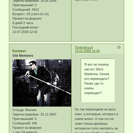
Зарегистрирован
: 18.05.2006
Приглашений:
0
Сообщений:
4622
Возраст:
43
[1983-02-26]
Провел на форуме:
6 дней 2 часа
Последний визит:
12.07.2026 12:42
Поделиться
15
Kentavr
13.01.2008 14:39
Old Members
Я вот не поняла
насчет She's
Madonna. Зачем
его переводить?
Разве где-то
клипы
переводят?
Ну так переводили не весь
Откуда:
Москва
клип, а интервью, которого в
Зарегистрирован
: 25.12.2007
клипе много. А тем кто не
Приглашений:
0
Сообщений:
346
знает языка думаешь
Провел на форуме:
интересно тупо смотреть на
1 час 54 минуты
то что там Робби в образе