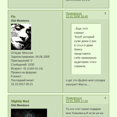
Поделиться
3
Flo
12.01.2008 16:40
Old Members
..Еще этот
сериал
"Клуб",который
хуже дома-2 раз
в сто,и я даже
боюсь
Откуда:
Moscow
представить
Зарегистрирован
: 04.06.2005
себе примерную
Приглашений:
0
аудиторию этого
Сообщений:
1030
сериала.
Возраст:
41
[1985-02-18]
Провел на форуме:
8 минут
о да! это фуфло моя соседка
Последний визит:
15.10.2017 05:21
смотрит! Жесть....
Поделиться
4
Slightly Mad
12.01.2008 17:20
Old Members
То,что этот канал подарил
мне Уильямса.И если уж на