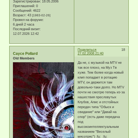
Зарегистрирован
: 18.05.2006
Приглашений:
0
Сообщений:
4622
Возраст:
43
[1983-02-26]
Провел на форуме:
6 дней 2 часа
Последний визит:
12.07.2026 12:42
Поделиться
18
Cayce Pollard
27.02.2008 21:40
Old Members
Да не, с музыкой на МТV не
так все плохо, на Муз Тв
хуже. Тем более когда новый
клип попадает в ротацию
МТV, он держится там
довольно-таки долго. Но МТV
почти не смотрю теперь из-за
нашествия пресловутых
Клубов, Алис и отстойных
передач типа "Обыск и
свидание" или "Давай на
спор" (есть даже передача
под
высокоинтеллектуальным
названием "Веселый
мясотряс") :fu: :fu: