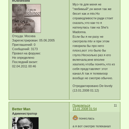
ROBsessed
Муз-тв для меня не
"любимый",он меня так же
бесит как и mtv.Но
справедливости ради стоит
сказать,что как-то я
наткнулась там на She's
Madonna.
Откуда:
Москва
Если бы я ни разу не
Зарегистрирован
: 05.06.2005
смотрела mtv и при этом
Приглашений:
0
говорила бы про него
Сообщений:
3173
плохо,вот это было бы
Провел на форуме:
глупо.Несколько раз я его
Не определено
включала,мне вполне
Последний визит:
хватило,чтобы понять,что из
02.04.2011 00:46
себя представляет этот
канал.А так я телевизор
вообще не смотрю обычно.
Отредактировано De-lovely
(13.01.2008 01:12)
Поделиться
11
Better Man
13.01.2008 01:54
Администратор
понеслась
а я вот смотрю телеканал