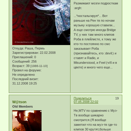
Разжижают мозги подросткам
:argh:
...*ностальгируя*... Вот
раньше на Рен тв по ночам
музыку хорошую ставили...
А еще смотрю иногда Bridge
TV, у них там много клипов
Роба в плейлисте, к тому же
кто-то постоянно по смс
Откуда:
Раша, Пермь
заказывает Роба
Зарегистрирован
: 22.02.2008
(признавайтесь, кто :devil:) и
Приглашений:
0
ставят и Radio, и
Сообщений:
256
Misunderstood, и Feel (ч/б и в
Возраст:
39
[1986-11-10]
цвете) и много чего еще...
Провел на форуме:
Не определено
Последний визит:
31.12.2008 19:25
Поделиться
19
W@tson
07.05.2008 22:02
Old Members
Не,MTV по сравнению с Муз-
Тв вообще шикарно
смотрится.(Я вообще
заметил что на муз-тв где-то
клипов 30 крутят,больше