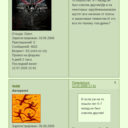
то пошло-лет 5-7 назад он
был совсем другим!Да и на
некоторых зарубежныканалах
крутят все начиная от попсы
и заканчивая тяжметом.И это
все по-твоему тож дрянь?
Откуда:
Орел
Зарегистрирован
: 18.05.2006
Приглашений:
0
Сообщений:
4622
Возраст:
43
[1983-02-26]
Провел на форуме:
6 дней 2 часа
Последний визит:
12.07.2026 12:42
Поделиться
5
Veldt
12.01.2008 17:41
Авторитет
И если уж на то
пошло-лет 5-7
назад он был
совсем другим!
Зарегистрирован
: 05.06.2005