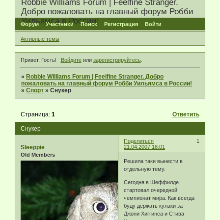
Robbie Williams Forum | Feelfine Stranger.
Добро пожаловать на главный форум Робби
Уильямса в России!
Форум
Участники
Поиск
Регистрация
Войти
Активные темы
Привет, Гость!
Войдите
или
зарегистрируйтесь
.
»
Robbie Williams Forum | Feelfine Stranger. Добро
пожаловать на главный форум Робби Уильямса в России!
»
Спорт
»
Снукер
Страница:
1
Ответить
Снукер
Поделиться
1
Sleeppie
21.04.2007 18:01
Old Members
Решила таки вынести в
отдельную тему.
Сегодня в Шеффилде
стартовал очередной
чемпионат мира. Как всегда
буду держать кулаки за
Джони Хиггинса и Стива