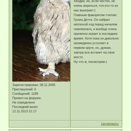
Хендри, но, если честно, не
очень вериться, что кто-то из
них выиграет:(
Главным фаворитом считаю
Грэма Дотта. Он набрал
неплохой ход перед началом
чемпионата, и вообще очень
прилично играет в последнее
время. Хотя пока он довольно
неожиданно уступает в
первом круге, но, думаю,
завтра все встанет на свое
место.
Ну что ж, посмотрим:)
Зарегистрирован
: 08.11.2005
Приглашений:
0
Сообщений:
1189
Провел на форуме:
Не определено
Последний визит:
12.11.2013 21:17
Цитировать