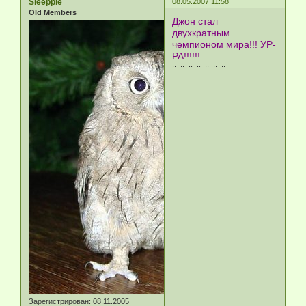
Sleeppie
08.05.2007 11:58
Old Members
Джон стал
двухкратным
чемпионом мира!!! УР-
РА!!!!!!
:: :: :: :: :: :: ::
Зарегистрирован
: 08.11.2005