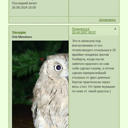
Последний визит:
26.08.2024 15:05
Цитировать
Поделиться
4
Sleeppie
26.04.2007 08:57
Old Members
Это я написала под
впечатлением от его
потрясающего отыгрыша в 15
фрейме поединка против
Гилберта, когда после
забитого красного он сам
себе сделал снукер, а потом
сделал прекраснейший
отыгрыш от двух длинных
бортов практически через
весь стол. Ух! прям мурашки
по коже от такой красоты:)