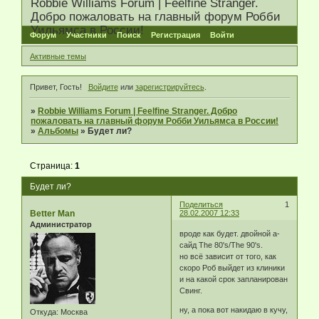
Robbie Williams Forum | Feelfine Stranger.
Добро пожаловать на главный форум Робби
Уильямса в России!
Форум
Участники
Поиск
Регистрация
Войти
Активные темы
Привет, Гость!
Войдите
или
зарегистрируйтесь
.
»
Robbie Williams Forum | Feelfine Stranger. Добро
пожаловать на главный форум Робби Уильямса в России!
»
Альбомы
»
Будет ли?
Страница:
1
Будет ли?
Поделиться
1
Better Man
28.02.2007 12:33
Администратор
вроде как будет. двойной а-
сайд The 80's/The 90's.
но всё зависит от того, как
скоро Роб выйдет из клиники
и на какой срок запланирован
Свинг.
ну, а пока вот накидаю в кучу,
Откуда:
Москва