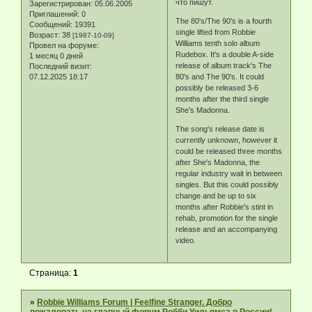
что пишут.
Зарегистрирован
: 05.06.2005
Приглашений:
0
The 80's/The 90's is a fourth
Сообщений:
19391
single lifted from Robbie
Возраст:
38
[1987-10-09]
Williams tenth solo album
Провел на форуме:
Rudebox. It's a double A-side
1 месяц 0 дней
release of album track's The
Последний визит:
07.12.2025 18:17
80's and The 90's. It could
possibly be released 3-6
months after the third single
She's Madonna.
The song's release date is
currently unknown, however it
could be released three months
after She's Madonna, the
regular industry wait in between
singles. But this could possibly
change and be up to six
months after Robbie's stint in
rehab, promotion for the single
release and an accompanying
video.
Страница:
1
»
Robbie Williams Forum | Feelfine Stranger. Добро
пожаловать на главный форум Робби Уильямса в России!