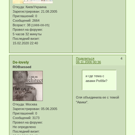
Откуда:
Киев/Украина
Зарегистрирован
: 21.08.2005
Приглашений:
0
Сообщений:
2664
Возраст:
38
[1988-08-05]
Провел на форуме:
5 часов 32 минуты
Последний визит:
15.02.2020 22:40
Поделиться
4
De-lovely
06.11.2006 00:36
ROBsessed
и где тема с
авами Робби?
Оля объединила ее с темой
"Авики".
Откуда:
Москва
Зарегистрирован
: 05.06.2005
Приглашений:
0
Сообщений:
3173
Провел на форуме:
Не определено
Последний визит: