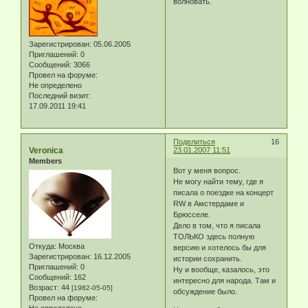
волновать.
Зарегистрирован
: 05.06.2005
Приглашений:
0
Сообщений:
3066
Провел на форуме:
Не определено
Последний визит:
17.09.2011 19:41
Поделиться
16
Veronica
23.01.2007 11:51
Members
Вот у меня вопрос.
Не могу найти тему, где я
писала о поездке на концерт
RW в Амстердаме и
Брюсселе.
Дело в том, что я писала
ТОЛЬКО здесь полную
Откуда:
Москва
версию и хотелось бы для
Зарегистрирован
: 16.12.2005
истории сохранить.
Приглашений:
0
Ну и вообще, казалось, это
Сообщений:
162
интересно для народа. Там и
Возраст:
44
[1982-05-05]
обсуждение было.
Провел на форуме:
Не определено