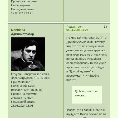
Провел на форуме:
Не определено
Последний визит:
17.09.2011 19:41
Поделиться
13
Robbie54
06.11.2006 17:27
Администратор
По мне так я оставил бы ТТ в
Другой музыке лишь потому
что это эта на сегодняшний
день совсем другая группа и
не в коем разе не относится к
сегодняшнему Робу.Даже
если относилась то это уже в
прошлом,так что пусть будет
в "Другой музыке" я
Откуда:
Набережные Челны
передумал <_< *Злобно
Зарегистрирован
: 05.06.2005
рычит*
Приглашений:
0
Сообщений:
6768
Возраст:
42
[1984-02-08]
Да блин, никто не
Провел на форуме:
виноват.
2 часа 57 минут
Последний визит:
26.08.2024 15:05
:laugh: ну ты даешь Ольк я ж
шучу,а то Викон сейчас не то