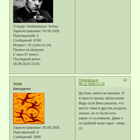
Откуда:
Набережные Челны
Зарегистрирован
: 05.06.2005
Приглашений:
0
Сообщений:
6768
Возраст:
42
[1984-02-08]
Провел на форуме:
2 часа 57 минут
Последний визит:
26.08.2024 15:05
Поделиться
12
Veldt
06.11.2006 17:15
Авторитет
Да блин, никто не виноват. Я
ж просто прошу объяснения.
Ведь если Вика решила, что
место теме в другом разделе,
значит, на то были хоть
какие-то основания. Даже я
по крайней мере одно - вижу :
Зарегистрирован
: 05.06.2005
)))
Приглашений:
0
Сообщений:
3066