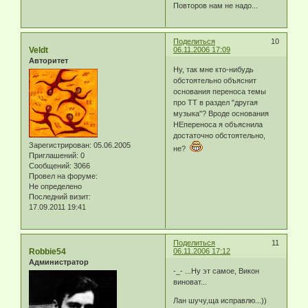
Повторов нам не надо...
Поделиться
10
Veldt
06.11.2006 17:09
Авторитет
Ну, так мне кто-нибудь
обстоятельно объяснит
основания переноса темы
про ТТ в раздел "другая
музыка"? Вроде основания
НЕпереноса я объяснила
достаточно обстоятельно,
Зарегистрирован
: 05.06.2005
не?
Приглашений:
0
Сообщений:
3066
Провел на форуме:
Не определено
Последний визит:
17.09.2011 19:41
Поделиться
11
Robbie54
06.11.2006 17:12
Администратор
-_- ...Ну эт самое, Викон
виноват...
Лан шучу,ща исправлю...))