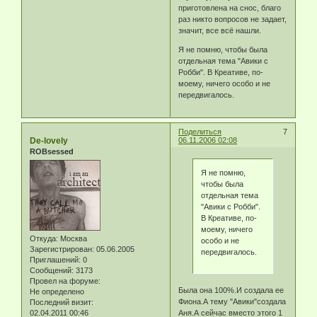
приготовлена на снос, благо
раз никто вопросов не задает,
значит, все всё нашли.
Я не помню, чтобы была
отдельная тема "Авики с
Робби". В Креативе, по-
моему, ничего особо и не
передвигалось.
Поделиться
7
De-lovely
06.11.2006 02:08
ROBsessed
Я не помню,
чтобы была
отдельная тема
"Авики с Робби".
В Креативе, по-
моему, ничего
Откуда:
Москва
особо и не
Зарегистрирован
: 05.06.2005
передвигалось.
Приглашений:
0
Сообщений:
3173
Провел на форуме:
Была она 100%.И создала ее
Не определено
Фиона.А тему "Авики"создала
Последний визит:
Аня.А сейчас вместо этого 1
02.04.2011 00:46