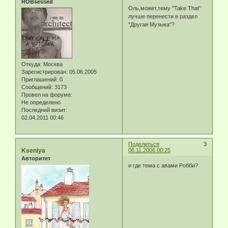
ROBsessed
Оль,может,тему "Take That"
лучше перенести в раздел
"Другая Музыка"?
Откуда:
Москва
Зарегистрирован
: 05.06.2005
Приглашений:
0
Сообщений:
3173
Провел на форуме:
Не определено
Последний визит:
02.04.2011 00:46
Поделиться
3
Kseniya
06.11.2006 00:25
Авторитет
и где тема с авами Робби?