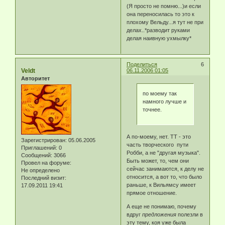
(Я просто не помню...)и если
она переносилась то это к
плохому Вельду...я тут не при
делах..*разводит руками
делая наивную ухмылку*
Поделиться
6
Veldt
06.11.2006 01:05
Авторитет
по моему так
намного лучше и
точнее.
А по-моему, нет. ТТ - это
Зарегистрирован
: 05.06.2005
часть творческого пути
Приглашений:
0
Робби, а не "другая музыка".
Сообщений:
3066
Быть может, то, чем они
Провел на форуме:
сейчас занимаются, к делу не
Не определено
относится, а вот то, что было
Последний визит:
раньше, к Вильямсу имеет
17.09.2011 19:41
прямое отношение.
А еще не понимаю, почему
вдруг
предложения
полезли в
эту тему, коя уже была