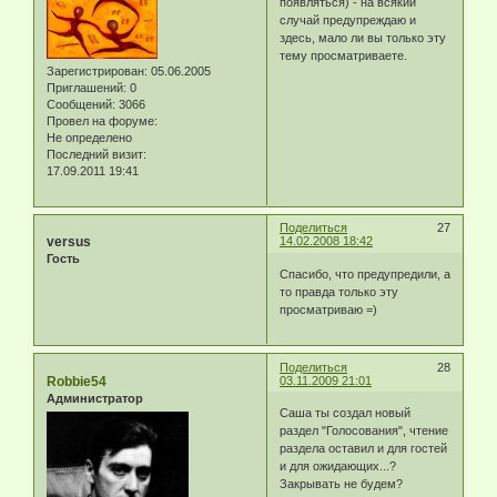
появляться) - на всякий
случай предупреждаю и
здесь, мало ли вы только эту
тему просматриваете.
Зарегистрирован
: 05.06.2005
Приглашений:
0
Сообщений:
3066
Провел на форуме:
Не определено
Последний визит:
17.09.2011 19:41
Поделиться
27
versus
14.02.2008 18:42
Гость
Спасибо, что предупредили, а
то правда только эту
просматриваю =)
Поделиться
28
Robbie54
03.11.2009 21:01
Администратор
Саша ты создал новый
раздел "Голосования", чтение
раздела оставил и для гостей
и для ожидающих...?
Закрывать не будем?