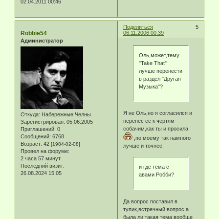
02.04.2011 00:46
Поделиться
5
Robbie54
06.11.2006 00:39
Администратор
Оль,может,тему
"Take That"
лучше перенести
в раздел "Другая
Музыка"?
Я не Оль,но я согласился и
Откуда:
Набережные Челны
перенес её к чертям
Зарегистрирован
: 05.06.2005
собачим,как ты и просила
Приглашений:
0
Сообщений:
6768
,по моему так намного
Возраст:
42
[1984-02-08]
лучше и точнее.
Провел на форуме:
2 часа 57 минут
Последний визит:
и где тема с
26.08.2024 15:05
авами Робби?
Да вопрос поставил в
тупик,встречный вопрос а
была ли такая тема вообще