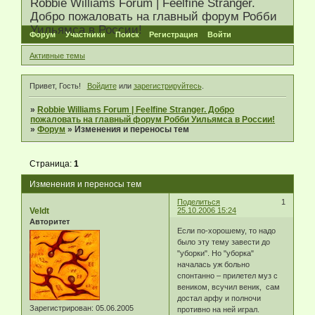
Robbie Williams Forum | Feelfine Stranger.
Добро пожаловать на главный форум Робби
Уильямса в России!
Форум
Участники
Поиск
Регистрация
Войти
Активные темы
Привет, Гость!
Войдите
или
зарегистрируйтесь
.
»
Robbie Williams Forum | Feelfine Stranger. Добро
пожаловать на главный форум Робби Уильямса в России!
»
Форум
»
Изменения и переносы тем
Страница:
1
Изменения и переносы тем
Поделиться
1
Veldt
25.10.2006 15:24
Авторитет
Если по-хорошему, то надо
было эту тему завести до
"уборки". Но "уборка"
началась уж больно
спонтанно – прилетел муз с
веником, всучил веник, сам
достал арфу и полночи
Зарегистрирован
: 05.06.2005
противно на ней играл.