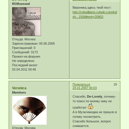
ROBsessed
Вероника,здесь твой пост:
http://robwilliams.ruhelp.com/index.php?
sh...150&#entry20802
Откуда:
Москва
Зарегистрирован
: 05.06.2005
Приглашений:
0
Сообщений:
3173
Провел на форуме:
Не определено
Последний визит:
02.04.2011 00:46
Поделиться
19
Veronica
24.01.2007 00:03
Members
Спасибо,
De-Lovely
, почему-
то поиск по моему нику не
сработал
А в Мультимедиа не пришло в
голову посмотреть.
Спасибо большое, вопрос
снимается.
Откуда:
Москва