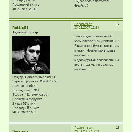
Ну, господа блюстители
Последний визит:
флейма?
18.02.2008 21:11
Поделиться
17
Robbie54
23.01.2007 12:29
Администратор
Вопрос где именно ты об
этом писала?Тему помнишь?
Если во флейме то где-то там
и лежит, флейм как видишь
вообще не
модерируется,соответсвенно
посты там мы не удаляем
вообще...
Откуда:
Набережные Челны
Зарегистрирован
: 05.06.2005
Приглашений:
0
Сообщений:
6768
Возраст:
42
[1984-02-08]
Провел на форуме:
2 часа 57 минут
Последний визит:
26.08.2024 15:05
Поделиться
18
De-lovely
23.01.2007 13:23