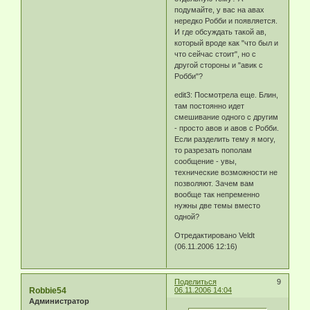
подумайте, у вас на авах
нередко Робби и появляется.
И где обсуждать такой ав,
который вроде как "что был и
что сейчас стоит", но с
другой стороны и "авик с
Робби"?
edit3: Посмотрела еще. Блин,
там постоянно идет
смешивание одного с другим
- просто авов и авов с Робби.
Если разделить тему я могу,
то разрезать пополам
сообщение - увы,
технические возможности не
позволяют. Зачем вам
вообще так непременно
нужны две темы вместо
одной?
Отредактировано Veldt
(06.11.2006 12:16)
Поделиться
9
Robbie54
06.11.2006 14:04
Администратор