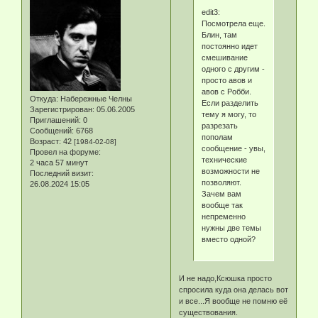
edit3:
Посмотрела еще.
Блин, там
постоянно идет
смешивание
одного с другим -
просто авов и
авов с Робби.
Откуда:
Набережные Челны
Если разделить
Зарегистрирован
: 05.06.2005
тему я могу, то
Приглашений:
0
разрезать
Сообщений:
6768
пополам
Возраст:
42
[1984-02-08]
сообщение - увы,
Провел на форуме:
технические
2 часа 57 минут
возможности не
Последний визит:
позволяют.
26.08.2024 15:05
Зачем вам
вообще так
непременно
нужны две темы
вместо одной?
И не надо,Ксюшка просто
спросила куда она делась вот
и все...Я вообще не помню её
существования.