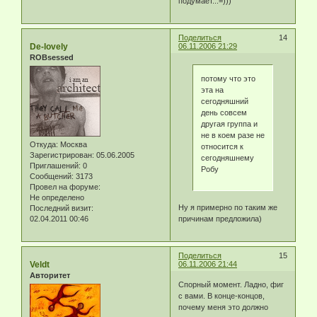
подумает...=)))
Поделиться
14
De-lovely
06.11.2006 21:29
ROBsessed
потому что это
эта на
сегодняшний
день совсем
другая группа и
не в коем разе не
Откуда:
Москва
относится к
Зарегистрирован
: 05.06.2005
сегодняшнему
Приглашений:
0
Робу
Сообщений:
3173
Провел на форуме:
Не определено
Ну я примерно по таким же
Последний визит:
причинам предложила)
02.04.2011 00:46
Поделиться
15
Veldt
06.11.2006 21:44
Авторитет
Спорный момент. Ладно, фиг
с вами. В конце-концов,
почему меня это должно