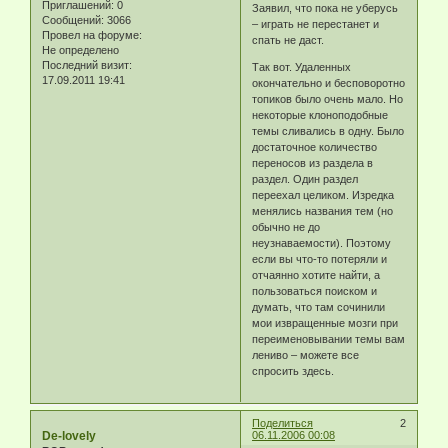
Приглашений:
0
Заявил, что пока не уберусь
Сообщений:
3066
– играть не перестанет и
Провел на форуме:
спать не даст.
Не определено
Последний визит:
Так вот. Удаленных
17.09.2011 19:41
окончательно и бесповоротно
топиков было очень мало. Но
некоторые клоноподобные
темы сливались в одну. Было
достаточное количество
переносов из раздела в
раздел. Один раздел
переехал целиком. Изредка
менялись названия тем (но
обычно не до
неузнаваемости). Поэтому
если вы что-то потеряли и
отчаянно хотите найти, а
пользоваться поиском и
думать, что там сочинили
мои извращенные мозги при
переименовывании темы вам
лениво – можете все
спросить здесь.
Поделиться
2
De-lovely
06.11.2006 00:08