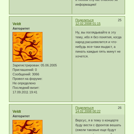
информацию!
Поделиться
25
Veldt
12.02.2008 01:15
Авторитет
Ну, вы поглядывайте в эту
тему, ибо я без понятия, когда
народ расшевелится и что-
нибудь все-таки выдаст, а
пинать каждые пять минут не
хочется.
Зарегистрирован
: 05.06.2005
Приглашений:
0
Сообщений:
3066
Провел на форуме:
Не определено
Последний визит:
17.09.2011 19:41
Поделиться
26
Veldt
14.02.2008 00:22
Авторитет
Версус, я в тему о концерте
буду вести с фронтов вешать
(ежели таковые еще будут