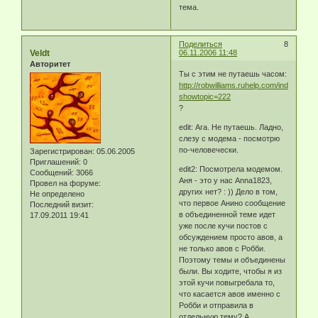
тема.
Поделиться
8
Veldt
06.11.2006 11:48
Авторитет
Ты с этим не путаешь часом:
http://robwilliams.ruhelp.com/index.php?
showtopic=222
?
edit: Ага. Не путаешь. Ладно,
слезу с модема - посмотрю
по-человечески.
Зарегистрирован
: 05.06.2005
Приглашений:
0
edit2: Посмотрела модемом.
Сообщений:
3066
Аня - это у нас Anna1823,
Провел на форуме:
других нет? : )) Дело в том,
Не определено
что первое Анино сообщение
Последний визит:
в объединенной теме идет
17.09.2011 19:41
уже после кучи постов с
обсуждением просто авов, а
не только авов с Робби.
Поэтому темы и объединены
были. Вы ходите, чтобы я из
этой кучи повыгребала то,
что касается авов именно с
Робби и отправила в
отдельную тему? А