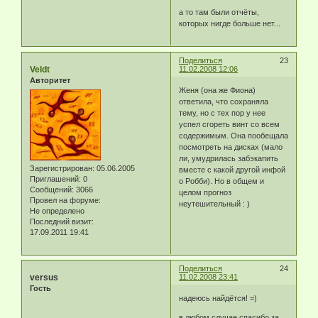
а то там были отчёты,
которых нигде больше нет...
Поделиться
23
Veldt
11.02.2008 12:06
Авторитет
Женя (она же Фиона)
ответила, что сохраняла
тему, но с тех пор у нее
успел сгореть винт со всем
содержимым. Она пообещала
посмотреть на дисках (мало
ли, умудрилась забэкапить
Зарегистрирован
: 05.06.2005
вместе с какой другой инфой
Приглашений:
0
о Робби). Но в общем и
Сообщений:
3066
целом прогноз
Провел на форуме:
неутешительный : )
Не определено
Последний визит:
17.09.2011 19:41
Поделиться
24
versus
11.02.2008 23:41
Гость
надеюсь найдётся! =)
в любом случае спасибо за