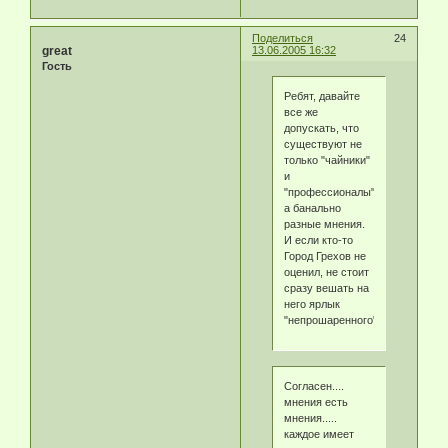
Поделиться
24
great
13.06.2005 16:32
Гость
Ребят, давайте
все же
допускать, что
существуют не
только "чайники"
и
"профессионалы",
а банально
разные мнения.
И если кто-то
Город Грехов не
оценил, не стоит
сразу вешать на
него ярлык
"непрошаренного".
Согласен....
мнения есть
мнения.....
каждое имеет