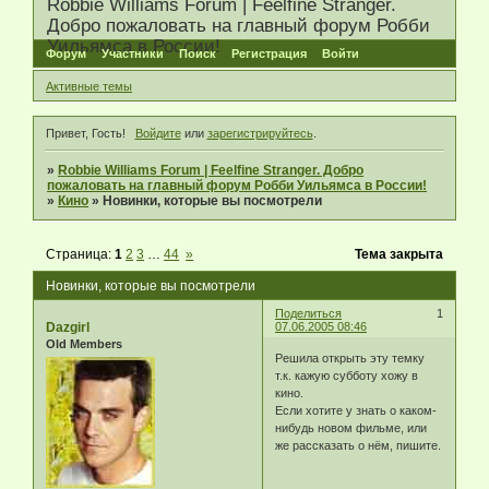
Robbie Williams Forum | Feelfine Stranger.
Добро пожаловать на главный форум Робби
Уильямса в России!
Форум
Участники
Поиск
Регистрация
Войти
Активные темы
Привет, Гость!
Войдите
или
зарегистрируйтесь
.
»
Robbie Williams Forum | Feelfine Stranger. Добро
пожаловать на главный форум Робби Уильямса в России!
»
Кино
»
Новинки, которые вы посмотрели
Страница:
1
2
3
…
44
»
Тема закрыта
Новинки, которые вы посмотрели
Поделиться
1
Dazgirl
07.06.2005 08:46
Old Members
Решила открыть эту темку
т.к. кажую субботу хожу в
кино.
Если хотите у знать о каком-
нибудь новом фильме, или
же рассказать о нём, пишите.