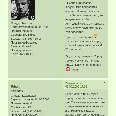
- Подводная братва.
А здесь мне понравиличь
первые 30 минут, а потом
хоть было и смешно, но уже
не цепляло особо.
Откуда:
Москва
Хотя...мой любимый прикол в
Зарегистрирован
: 05.06.2005
мульте случился именно во
Приглашений:
0
2ой половине.
Сообщений:
19391
Прикол в пингвинах
Возраст:
38
[1987-10-09]
точнее в креме для загара,
Провел на форуме:
который они привезлм на М. :
1 месяц 0 дней
))) ха-ха-ха!
Последний визит:
07.12.2025 18:17
Вы, кстати, смотрели Город
Грехов? если честно, мне
АБСОЛЮТНО не понравился
:bluh:
Поделиться
5
Erissa
07.06.2005 17:58
Members
Better Man, а ты смотрел
Откуда:
Краснодар
Город грехов на экранке или в
Зарегистрирован
: 04.06.2005
кино? я на видео - и мне тоже
Приглашений:
0
совершенно не понравилось,
Сообщений:
43
я от Родригеса ждала
Возраст:
44
[1982-05-12]
немного другого. А может, мы
Провел на форуме: