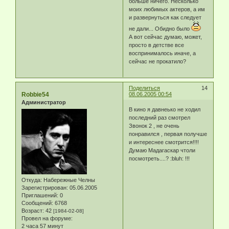
больше ничего. Несколько
моих любимых актеров, а им
и развернуться как следует
не дали... Обидно было
А вот сейчас думаю, может,
просто в детстве все
воспринималось иначе, а
сейчас не прокатило?
Поделиться
14
Robbie54
08.06.2005 00:54
Администратор
В кино я давнеько не ходил
последний раз смотрел
Звонок 2 , не очень
понравился , первая получше
и интереснее смотрится!!!!
Думаю Мадагаскар чтоли
посмотреть....? :bluh: !!!
Откуда:
Набережные Челны
Зарегистрирован
: 05.06.2005
Приглашений:
0
Сообщений:
6768
Возраст:
42
[1984-02-08]
Провел на форуме:
2 часа 57 минут