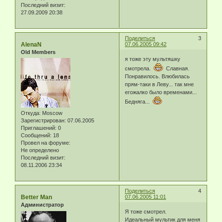
Последний визит:
27.09.2009 20:38
Поделиться
3
AlenaN
07.06.2005 09:42
Old Members
я тоже эту мультяшку
смотрела.
Славная.
Понравилось. Влюбилась
прям-таки в Леву... так мне
егожалко было временами...
Бедняга...
Откуда:
Moscow
Зарегистрирован
: 07.06.2005
Приглашений:
0
Сообщений:
18
Провел на форуме:
Не определено
Последний визит:
08.11.2006 23:34
Поделиться
4
Better Man
07.06.2005 11:01
Администратор
Я тоже смотрел.
Идеальный мультик для меня