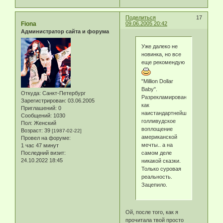
Поделиться
17
Fiona
09.06.2005 20:42
Администратор сайта и форума
Уже далеко не
новинка, но все
еще рекомендую
"Million Dollar
Baby".
Откуда:
Санкт-Петербург
Разрекламирован
Зарегистрирован
: 03.06.2005
как
Приглашений:
0
наистандартнейшее
Сообщений:
1030
голливудское
Пол:
Женский
воплощение
Возраст:
39
[1987-02-22]
американской
Провел на форуме:
мечты.. а на
1 час 47 минут
Последний визит:
самом деле
24.10.2022 18:45
никакой сказки.
Только суровая
реальность.
Зацепило.
Ой, после того, как я
прочитала твой просто