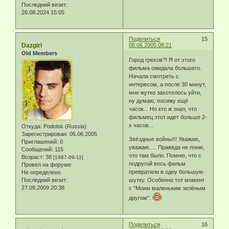
Последний визит:
26.08.2024 15:05
Поделиться
15
Dazgirl
08.06.2005 08:21
Old Members
Город грехов?! Я от этого
фильма ожидала большего.
Начала смотреть с
интересом, а после 30 минут,
мне жутко захотелось уйти,
ну думаю, посижу ещё
часок... Но кто ж знал, что
фильмец этот идет больше 2-
х часов...
Откуда:
Podolsk (Russia)
Зарегистрирован
: 05.06.2005
Звёздные войны!!! Уважаю,
Приглашений:
0
уважаю..... Праввда не поню,
Сообщений:
115
что там было. Помню, что с
Возраст:
38
[1987-09-11]
подругой весь фильм
Провел на форуме:
превратили в одну большую
Не определено
Последний визит:
шутку. Особенно тот момент
27.09.2009 20:38
с "Моим маленьким зелёным
другом".
Поделиться
16