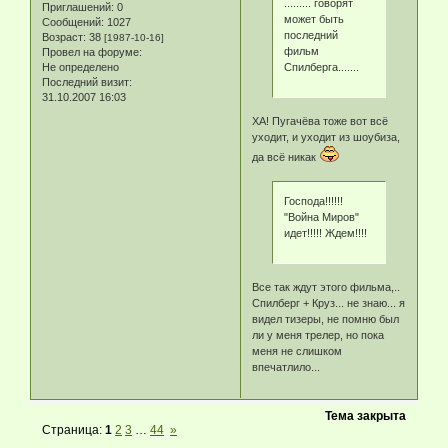
......... говорят
Приглашений:
0
может быть
Сообщений:
1027
последний
Возраст:
38
[1987-10-16]
фильм
Провел на форуме:
Спилберга.......
Не определено
Последний визит:
31.10.2007 16:03
ХА! Пугачёва тоже вот всё
уходит, и уходит из шоубиза,
да всё никак
Господа!!!!!!
"Война Миров"
идет!!!!! Ждем!!!!
Все так ждут этого фильма,..
Спилберг + Круз... не знаю... я
видел тизеры, не помню был
ли у меня трелер, но пока
меня не слишком
впечатлило...
Тема закрыта
Страница:
1
2
3
…
44
»