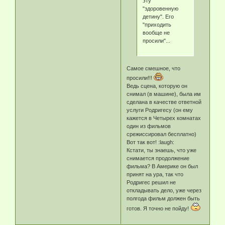
эту
"здоровенную
детину". Его
"приходить
вообще не
просили"...
Самое смешное, что
просили!!!
Ведь сцена, которую он
снимал (в машине), была им
сделана в качестве ответной
услуги Родригесу (он ему
кажется в Четырех комнатах
один из фильмов
срежиссировал бесплатно)
Вот так вот! :laugh:
Кстати, ты знаешь, что уже
снимается продолжение
фильма? В Америке он был
принят на ура, так что
Родригес решил не
откладывать дело, уже через
полгода фильм должен быть
готов. Я точно не пойду!