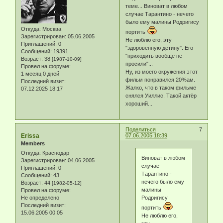
теме... Виноват в любом
случае Тарантино - нечего
было ему малины Родригису
Откуда:
Москва
портить
Зарегистрирован
: 05.06.2005
Не люблю его, эту
Приглашений:
0
"здоровенную детину". Его
Сообщений:
19391
"приходить вообще не
Возраст:
38
[1987-10-09]
просили"...
Провел на форуме:
Ну, из моего окружения этот
1 месяц 0 дней
фильм понравился 20%ам.
Последний визит:
Жалко, что в таком фильме
07.12.2025 18:17
снялся Уиллис. Такой актёр
хороший...
Поделиться
7
Erissa
07.06.2005 18:39
Members
Откуда:
Краснодар
Виноват в любом
Зарегистрирован
: 04.06.2005
случае
Приглашений:
0
Тарантино -
Сообщений:
43
нечего было ему
Возраст:
44
[1982-05-12]
малины
Провел на форуме:
Не определено
Родригису
Последний визит:
портить
15.06.2005 00:05
Не люблю его,