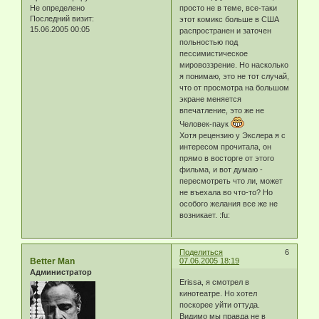
Не определено
просто не в теме, все-таки
Последний визит:
этот комикс больше в США
15.06.2005 00:05
распространен и заточен
польностью под
пессимистическое
мировоззрение. Но насколько
я понимаю, это не тот случай,
что от просмотра на большом
экране меняется
впечатление, это же не
Человек-паук
Хотя рецензию у Экслера я с
интересом прочитала, он
прямо в восторге от этого
фильма, и вот думаю -
пересмотреть что ли, может
не въехала во что-то? Но
особого желания все же не
возникает. :fu:
Поделиться
6
Better Man
07.06.2005 18:19
Администратор
Erissa, я смотрел в
кинотеатре. Но хотел
поскорее уйти оттуда.
Видимо мы правда не в