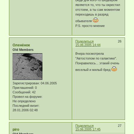
является то, что ты окрестил
отстоем, а ты сам моментом
переходишь в разряд
обывателя
P.S. просто мнение
Поделиться
26
Оленёнок
15.06.2005 14:44
Old Members
Вчера посмотрела
"Автостопом по галактике".
Понравилось... этакий очень
веселый и милый бред
Зарегистрирован
: 04.06.2005
Приглашений:
0
Сообщений:
42
Провел на форуме:
Не определено
Последний визит:
28.01.2006 02:48
Поделиться
27
piro
15.06.2005 17:45