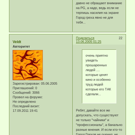
давно не обращают внимание
на PG, а надо, ведь если не
терпишь насилия на экране
Город греха явно не для
тебя...
Поделиться
22
Veldt
13.06.2005 01:25
Авторитет
очень приятно
увидеть
прошаренных
людей ....
которые ценят
кино и особенно
Зарегистрирован
: 05.06.2005
труд людей
Приглашений:
0
которые его ТАК
Сообщений:
3066
сделали...
Провел на форуме:
Не определено
Последний визит:
Ребят, давайте все же
17.09.2011 19:41
допускать, что существуют
не только "чайники" и
"профессионалы", а банально
разные мнения. И если кто-то
Город Грехов не оценил, не