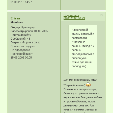
21.08.2013 14:27
Поделиться
13
Erissa
08.06.2005 00:23
Members
Откуда:
Краснодар
А последний
Зарегистрирован
: 04.06.2005
фильм,который я
Приглашений:
0
посмотрела-
Сообщений:
43
"Звездные
Возраст:
44
[1982-05-12]
воины.Эпизод3".Это
Провел на форуме:
Не определено
первый
Последний визит:
эпизод,который я
15.06.2005 00:05
видела(уже
точно для меня
последний)
Для меня последним стал
"Первый эпизод"
Помню, после просмотра,
была жутко разочарована -
ведь старые Звездные войны
я просто обожала, могла
днями смотреть их. А в
новых - съемки, звезды и