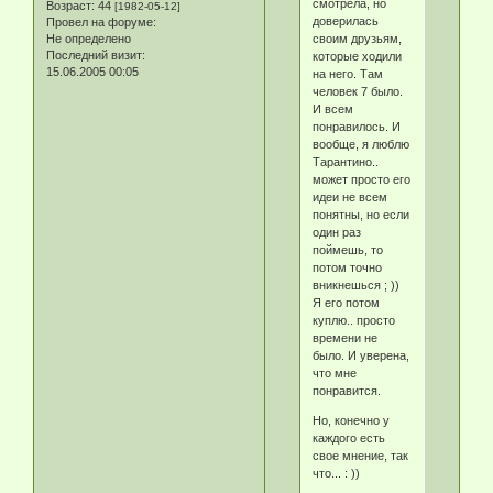
смотрела, но
Возраст:
44
[1982-05-12]
доверилась
Провел на форуме:
Не определено
своим друзьям,
Последний визит:
которые ходили
15.06.2005 00:05
на него. Там
человек 7 было.
И всем
понравилось. И
вообще, я люблю
Тарантино..
может просто его
идеи не всем
понятны, но если
один раз
поймешь, то
потом точно
вникнешься ; ))
Я его потом
куплю.. просто
времени не
было. И уверена,
что мне
понравится.
Но, конечно у
каждого есть
свое мнение, так
что... : ))