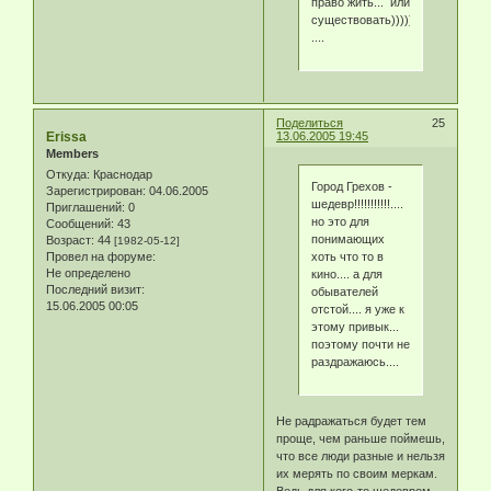
право жить... или
существовать)))))
....
Поделиться
25
Erissa
13.06.2005 19:45
Members
Откуда:
Краснодар
Город Грехов -
Зарегистрирован
: 04.06.2005
шедевр!!!!!!!!!!!....
Приглашений:
0
но это для
Сообщений:
43
понимающих
Возраст:
44
[1982-05-12]
хоть что то в
Провел на форуме:
Не определено
кино.... а для
Последний визит:
обывателей
15.06.2005 00:05
отстой.... я уже к
этому привык...
поэтому почти не
раздражаюсь....
Не радражаться будет тем
проще, чем раньше поймешь,
что все люди разные и нельзя
их мерять по своим меркам.
Ведь для кого-то шедевром