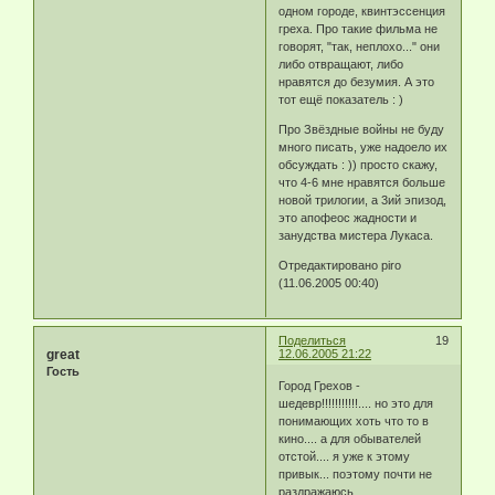
одном городе, квинтэссенция
греха. Про такие фильма не
говорят, "так, неплохо..." они
либо отвращают, либо
нравятся до безумия. А это
тот ещё показатель : )
Про Звёздные войны не буду
много писать, уже надоело их
обсуждать : )) просто скажу,
что 4-6 мне нравятся больше
новой трилогии, а 3ий эпизод,
это апофеос жадности и
занудства мистера Лукаса.
Отредактировано piro
(11.06.2005 00:40)
Поделиться
19
great
12.06.2005 21:22
Гость
Город Грехов -
шедевр!!!!!!!!!!!.... но это для
понимающих хоть что то в
кино.... а для обывателей
отстой.... я уже к этому
привык... поэтому почти не
раздражаюсь....