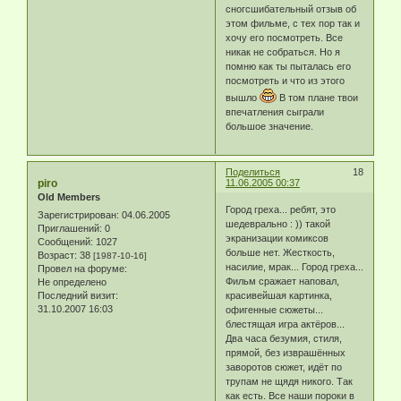
сногсшибательный отзыв об
этом фильме, с тех пор так и
хочу его посмотреть. Все
никак не собраться. Но я
помню как ты пыталась его
посмотреть и что из этого
вышло
В том плане твои
впечатления сыграли
большое значение.
Поделиться
18
piro
11.06.2005 00:37
Old Members
Город греха... ребят, это
Зарегистрирован
: 04.06.2005
шедеврально : )) такой
Приглашений:
0
экранизации комиксов
Сообщений:
1027
больше нет. Жесткость,
Возраст:
38
[1987-10-16]
насилие, мрак... Город греха...
Провел на форуме:
Фильм сражает наповал,
Не определено
Последний визит:
красивейшая картинка,
31.10.2007 16:03
офигенные сюжеты...
блестящая игра актёров...
Два часа безумия, стиля,
прямой, без изврашённых
заворотов сюжет, идёт по
трупам не щядя никого. Так
как есть. Все наши пороки в