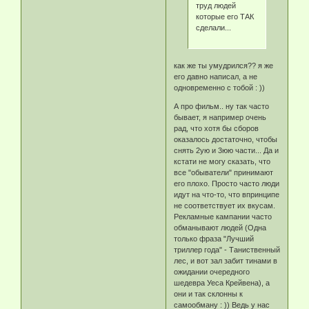
труд людей
которые его ТАК
сделали...
как же ты умудрился?? я же
его давно написал, а не
одновременно с тобой : ))
А про фильм.. ну так часто
бывает, я например очень
рад, что хотя бы сборов
оказалось достаточно, чтобы
снять 2ую и 3юю части... Да и
кстати не могу сказать, что
все "обыватели" принимают
его плохо. Просто часто люди
идут на что-то, что впринципе
не соответствует их вкусам.
Рекламные кампании часто
обманывают людей (Одна
только фраза "Лучший
триллер года" - Таниственный
лес, и вот зал забит тинами в
ожидании очередного
шедевра Уеса Крейвена), а
они и так склонны к
самообману : )) Ведь у нас