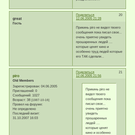
Поделиться
20
great
12.06.2005 21:28
Гость
Прикинь piro не видел твоего
сообщения пока писал свое...
очень приятно увидеть
прошаренных людей ....
которые ценят кино и
особенно труд людей которые
его ТАК сделали...
Поделиться
21
piro
12.06.2005 21:56
Old Members
Зарегистрирован
: 04.06.2005
Прикинь piro не
Приглашений:
0
видел твоего
Сообщений:
1027
сообщения пока
Возраст:
38
[1987-10-16]
писал свое...
Провел на форуме:
очень приятно
Не определено
Последний визит:
увидеть
31.10.2007 16:03
прошаренных
людей ....
которые ценят
кино и особенно