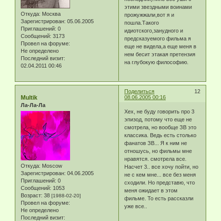
этими звездными воинами
Откуда:
Москва
прожужжали,вот я и
Зарегистрирован
: 05.06.2005
пошла.Такого
Приглашений:
0
идиотского,занудного и
Сообщений:
3173
предсказуемого фильма я
Провел на форуме:
еще не видела,а еще меня в
Не определено
нем бесит этакая претензия
Последний визит:
на глубокую философию.
02.04.2011 00:46
Поделиться
12
Multik
08.06.2005 00:16
Ла-Ла-Ла
Хех, не буду говорить про 3
эпизод, потому что еще не
смотрела, но вообще ЗВ это
классика. Ведь есть столько
фанатов ЗВ... Я к ним не
отношусь, но фильмы мне
нравятся. смотрела все.
Откуда:
Moscow
Насчет 3.. все хочу пойти, но
Зарегистрирован
: 04.06.2005
не с кем мне... все без меня
Приглашений:
0
сходили. Но представю, что
Сообщений:
1053
меня ожидает в этом
Возраст:
38
[1988-02-20]
фильме. То есть рассказли
Провел на форуме:
уже все..
Не определено
Последний визит: