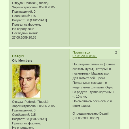
Откуда:
Podolsk (Russia)
Зарегистрирован
: 05.06.2005
Приглашений:
0
Сообщений:
115
Возраст:
38
[1987-09-11]
Провел на форуме:
Не определено
Последний визит:
27.09.2009 20:38
Поделиться
2
Dazgirl
07.06.2005 08:51
Old Members
Последний фильмец (точнее
сказать мульт), который я
посмотела - Мадагасакр.
Для любителей Шрека.
Прикольная комедия, с
недетскими шутками. Одно
не радует - длина картины 1
ч. 10 мин.
Но смеялись весь сеанс и
Откуда:
Podolsk (Russia)
всем залом.
Зарегистрирован
: 05.06.2005
Приглашений:
0
Отредактировано Dazgirl
Сообщений:
115
(07.06.2005 08:52)
Возраст:
38
[1987-09-11]
Провел на форуме:
Не определено