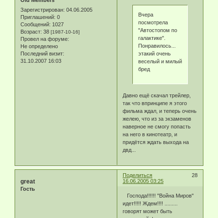
Old Members
Зарегистрирован
: 04.06.2005
Вчера
Приглашений:
0
посмотрела
Сообщений:
1027
"Автостопом по
Возраст:
38
[1987-10-16]
галактике".
Провел на форуме:
Понравилось...
Не определено
Последний визит:
этакий очень
31.10.2007 16:03
веселый и милый
бред
Давно ещё скачал трейлер,
так что впринципе я этого
фильма ждал, и теперь очень
желею, что из за экзаменов
наверное не смогу попасть
на него в кинотеатр, и
придётся ждать выхода на
двд...
Поделиться
28
great
16.06.2005 03:25
Гость
Господа!!!!!! "Война Миров"
идет!!!!! Ждем!!!! .........
говорят может быть