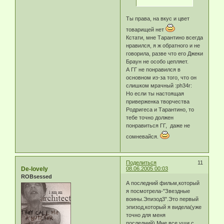
Ты права, на вкус и цвет
товарищей нет
Кстати, мне Тарантино всегда
нравился, я ж обратного и не
говорила, разве что его Джеки
Браун не особо цепляет.
А ГГ не понравился в
основном из-за того, что он
слишком мрачный :ph34r:
Но если ты настоящая
приверженка творчества
Родригеса и Тарантино, то
тебе точно должен
понравиться ГГ, даже не
сомневайся.
Поделиться
11
De-lovely
08.06.2005 00:03
ROBsessed
А последний фильм,который
я посмотрела-"Звездные
воины.Эпизод3".Это первый
эпизод,который я видела(уже
точно для меня
последний).Мне все уши с