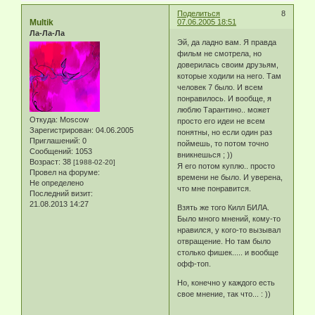
Поделиться
8
Multik
07.06.2005 18:51
Ла-Ла-Ла
Эй, да ладно вам. Я правда
фильм не смотрела, но
доверилась своим друзьям,
которые ходили на него. Там
человек 7 было. И всем
понравилось. И вообще, я
люблю Тарантино.. может
Откуда:
Moscow
просто его идеи не всем
Зарегистрирован
: 04.06.2005
понятны, но если один раз
Приглашений:
0
поймешь, то потом точно
Сообщений:
1053
вникнешься ; ))
Возраст:
38
[1988-02-20]
Я его потом куплю.. просто
Провел на форуме:
времени не было. И уверена,
Не определено
что мне понравится.
Последний визит:
21.08.2013 14:27
Взять же того Килл БИЛА.
Было много мнений, кому-то
нравился, у кого-то вызывал
отвращение. Но там было
столько фишек..... и вообще
офф-топ.
Но, конечно у каждого есть
свое мнение, так что... : ))