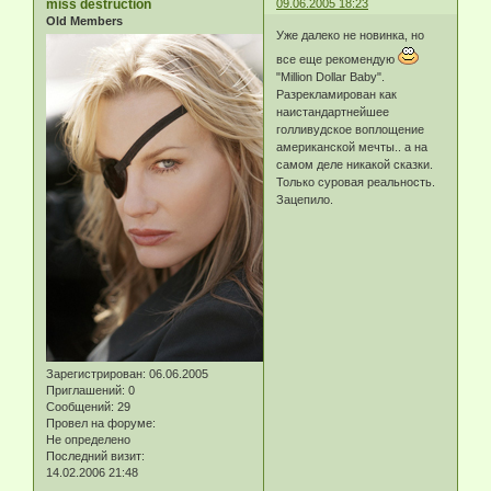
miss destruction
09.06.2005 18:23
Old Members
Уже далеко не новинка, но
все еще рекомендую
"Million Dollar Baby".
Разрекламирован как
наистандартнейшее
голливудское воплощение
американской мечты.. а на
самом деле никакой сказки.
Только суровая реальность.
Зацепило.
Зарегистрирован
: 06.06.2005
Приглашений:
0
Сообщений:
29
Провел на форуме:
Не определено
Последний визит:
14.02.2006 21:48