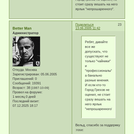
стоит сразу вешать на него
ярлык "непрошаренного".
Поделиться
23
Better Man
13.06.2005 11:42
Администратор
Ребят, давайте
все же
допускать, что
существуют не
только "чайники"
и
Откуда:
Москва
"профессионалы",
Зарегистрирован
: 05.06.2005
а банально
Приглашений:
0
разные мнения.
Сообщений:
19391
И если кто-то
Возраст:
38
[1987-10-09]
Город Грехов не
Провел на форуме:
оценил, не стоит
1 месяц 0 дней
сразу вешать на
Последний визит:
него ярлык
07.12.2025 18:17
"непрошаренного".
Вельд, спасибо за поддержку
:rose: