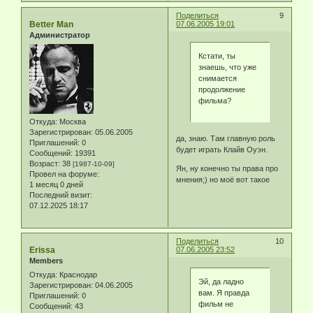
Поделиться
9
Better Man
07.06.2005 19:01
Администратор
Кстати, ты
знаешь, что уже
снимается
продолжение
фильма?
Откуда:
Москва
Зарегистрирован
: 05.06.2005
да, знаю. Там главную роль
Приглашений:
0
будет играть Клайв Оуэн.
Сообщений:
19391
Возраст:
38
[1987-10-09]
Ян, ну конечно ты права про
Провел на форуме:
мнения;) но моё вот такое
1 месяц 0 дней
Последний визит:
07.12.2025 18:17
Поделиться
10
Erissa
07.06.2005 23:52
Members
Откуда:
Краснодар
Эй, да ладно
Зарегистрирован
: 04.06.2005
вам. Я правда
Приглашений:
0
фильм не
Сообщений:
43