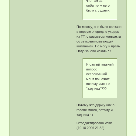
что там за
события у него
были с судами.
По-моему, оно было связано
в первую очередь с уходом
из ТТ, с разрывом контракта
со звукозаписывающей
компанией. Но могу и врать.
Надо заново искать : /
И самый главный
вопрос
беспокоящий
меня по ночам:
почему именно
"задница"???
Потому что дури у них в
голове много, потому и
задница : )
Отредактировано Veldt
(19.10.2006 21:32)