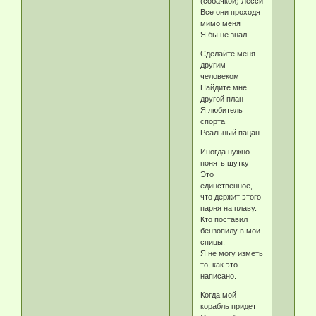
(собачкой) Лесси
Все они проходят
мимо меня
Я бы не знал
Сделайте меня
другим
человеком
Найдите мне
другой план
Я любитель
спорта
Реальный пацан
Иногда нужно
понять шутку
Это
единственное,
что держит этого
парня на плаву.
Кто поставил
бензопилу в мои
спицы.
Я не могу изметь
то, как это
написано.
Когда мой
корабль придет