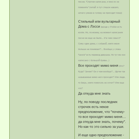
песню. "Строчки написаны, и мне их не
поменять" (читай: я тут стишок наваял,
ничего умнее в голову не приходит пока))
Стильный или вульгарный
Дома с Лэсси
(вроде у Робби есть
колли. Но, по-моему, на момент написания
песни ее еще не было... И в чем смысл?
Сижу один дома, с собакой, никто меня
больше не понимает?... Вообще у слова
"lassie" есть перевод девушка. Но тут же оно
написано с большой буквы...)
Все проходят мимо меня
(Кто?
Куда? Зачем? Он о чем вообще?... Шутки так
называемые мимо него проходят? Или люди,
то бишь, никто помогать не хочет? Или еще
что?
Да откуда мне знать
Ну, по поводу последних
строчек есть некое
предположение, что "почему-
то все проходят мимо меня....
да откуда мне знать, почему".
Но как-то это сильно за уши.
И еще одно предположение -