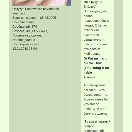
мою руку на
Библию"
Откуда:
Somewhere beyond the
Это скорее для
sea...act
особо
Зарегистрирован
: 08.08.2005
недееспособных
Приглашений:
0
людей. Обычно
Сообщений:
374
ответчики
Возраст:
49
[1977-04-24]
вместе со
Провел на форуме:
свидетелями
Не определено
Последний визит:
самостоятельно
13.11.2010 18:04
это делают.
Мой вариант:
(I) Put my hand
on the Bible
(I'm) Doing it for
liable
А твой?
А с банкротом
согласен. Это
более вероятно.
Только знать бы
что там за
события у него
были с судами.
И самый главный
вопрос
беспокоящий