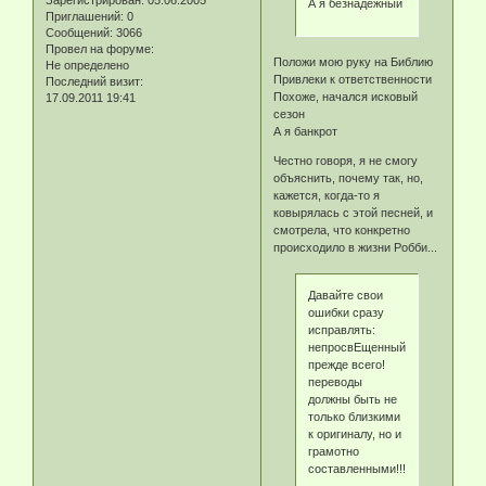
Зарегистрирован
: 05.06.2005
А я безнадежный
Приглашений:
0
Сообщений:
3066
Провел на форуме:
Положи мою руку на Библию
Не определено
Привлеки к ответственности
Последний визит:
Похоже, начался исковый
17.09.2011 19:41
сезон
А я банкрот
Честно говоря, я не смогу
объяснить, почему так, но,
кажется, когда-то я
ковырялась с этой песней, и
смотрела, что конкретно
происходило в жизни Робби...
Давайте свои
ошибки сразу
исправлять:
непросвЕщенный,
прежде всего!
переводы
должны быть не
только близкими
к оригиналу, но и
грамотно
составленными!!!