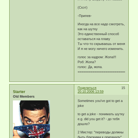
(Скэт)
-Припев-
Иногда на все надо смотреть,
как на шутку
Это единственный способ
оставаться на плаву
Ты что-то скрываешь от меня
И я не могу ничего изменить.
голос за кадром: Жопа!!!
Роб: Жопа?
голос: Да, жопа.
============================
Поделиться
15
Starter
20.10.2006 13:59
Old Members
Sometimes you've got to get a
joke
to get a joke - понимать шутку
e.g. did you get it? - до тебя
дошло?
2 Мистер: "переводы должны
быть близкими к оригиналу"