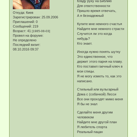
Кладу руку на Библию
Для ответственности
Пришло время отвечать,
Откуда:
Киев
А я безнадежный
Зарегистрирован
: 25.09.2006
Приглашений:
0
Купите мне немного счастья
Сообщений:
219
Найдите мне немного страсти
Возраст:
41
[1985-08-03]
Случится ли это когда
Провел на форуме:
нибудь?
Не определено
Кто знает.
Последний визит:
08.10.2016 09:37
Иногда нужно понять шутку
Это единственное, что
держит этого парня на плаву.
Кто поставил гаечный ключ в
мои спицы.
Я не могу изметь то, как это
написано.
Стильный или вульгарный
Дома с (собачкой) Лесси
Все они проходят мимо меня
Я бы не знал
Сделайте меня другим
человеком
Найдите мне другой план
Я любитель спорта
Реальный пацан