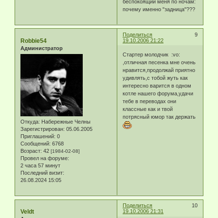
беспокоящий меня по ночам:
почему именно "задница"???
Поделиться
9
Robbie54
19.10.2006 21:22
Администратор
Стартер молодчик :vo:
,отличная песенка мне очень
нравится,продолжай приятно
удивлять,с тобой жуть как
интересно варится в одном
котле нашего форума,удачи
тебе в переводах они
классные как и твой
потрясный юмор так держать
Откуда:
Набережные Челны
Зарегистрирован
: 05.06.2005
Приглашений:
0
Сообщений:
6768
Возраст:
42
[1984-02-08]
Провел на форуме:
2 часа 57 минут
Последний визит:
26.08.2024 15:05
Поделиться
10
Veldt
19.10.2006 21:31