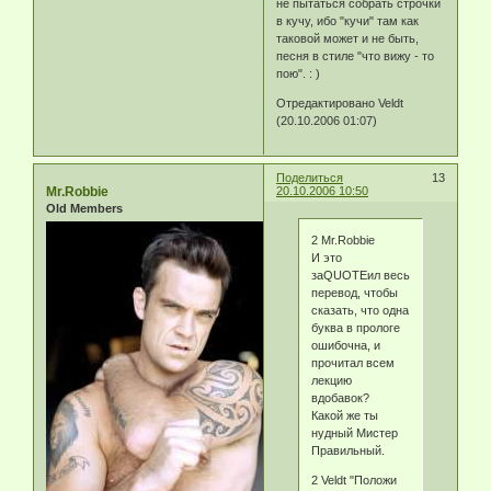
не пытаться собрать строчки
в кучу, ибо "кучи" там как
таковой может и не быть,
песня в стиле "что вижу - то
пою". : )
Отредактировано Veldt
(20.10.2006 01:07)
Поделиться
13
Mr.Robbie
20.10.2006 10:50
Old Members
2 Mr.Robbie
И это
заQUOTEил весь
перевод, чтобы
сказать, что одна
буква в прологе
ошибочна, и
прочитал всем
лекцию
вдобавок?
Какой же ты
нудный Мистер
Правильный.
2 Veldt "Положи