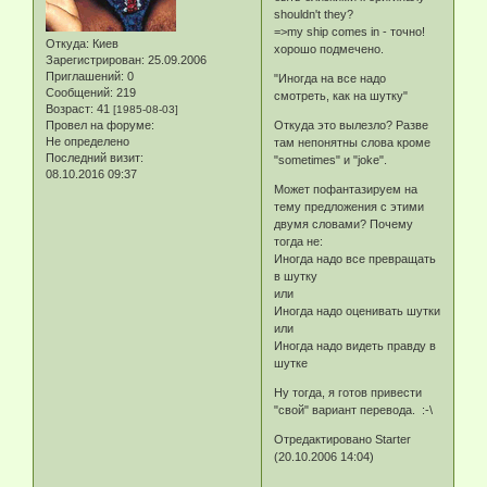
shouldn't they?
=>my ship comes in - точно!
Откуда:
Киев
хорошо подмечено.
Зарегистрирован
: 25.09.2006
Приглашений:
0
"Иногда на все надо
Сообщений:
219
смотреть, как на шутку"
Возраст:
41
[1985-08-03]
Провел на форуме:
Откуда это вылезло? Разве
Не определено
там непонятны слова кроме
Последний визит:
"sometimes" и "joke".
08.10.2016 09:37
Может пофантазируем на
тему предложения с этими
двумя словами? Почему
тогда не:
Иногда надо все превращать
в шутку
или
Иногда надо оценивать шутки
или
Иногда надо видеть правду в
шутке
Ну тогда, я готов привести
"свой" вариант перевода. :-\
Отредактировано Starter
(20.10.2006 14:04)