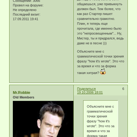
Сообщений:
3066
общаешься, уже привыкнуть
Провел на форуме:
должен был. Тем более, что
Не определено
как раз Стартер пишет
Последний визит:
сравнительно грамотно.
17.09.2011 19:41
Плин, я теперь еще
прочитала, где именно было
это "непросвещенным"... Ну,
Мистер, ты и придрался, ведь
даже не в песне )))
Объясните мне с
грамматической точки зрения
фразу "how it's wrote". Это что
за время и что за форма
такая хитрая?
Поделиться
6
Mr.Robbie
19.10.2006 18:01
Old Members
Объясните мне с
грамматической
точки зрения
фразу "how it's
wrote". Это что за
время и что за
форма такая