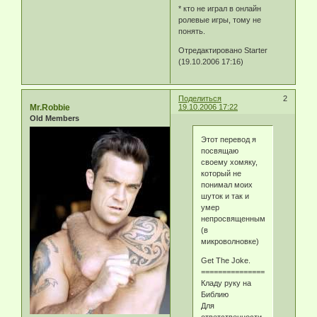
* кто не играл в онлайн
ролевые игры, тому не
понять.
Отредактировано Starter
(19.10.2006 17:16)
Поделиться
2
Mr.Robbie
19.10.2006 17:22
Old Members
Этот перевод я
посвящаю
своему хомяку,
который не
понимал моих
шуток и так и
умер
непросвященным.
(в
микроволновке)
Get The Joke.
===========================
Кладу руку на
Библию
Для
ответственности