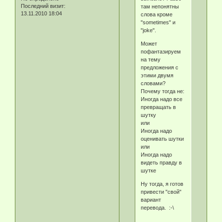
Последний визит:
там непонятны
13.11.2010 18:04
слова кроме
"sometimes" и
"joke".
Может
пофантазируем
на тему
предложения с
этими двумя
словами?
Почему тогда не:
Иногда надо все
превращать в
шутку
или
Иногда надо
оценивать шутки
или
Иногда надо
видеть правду в
шутке
Ну тогда, я готов
привести "свой"
вариант
перевода. :-\