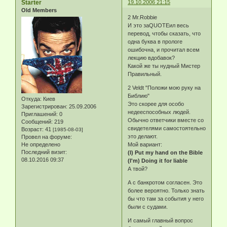
Starter
19.10.2006 21:15
Old Members
2 Mr.Robbie
И это заQUOTEил весь
перевод, чтобы сказать, что
одна буква в прологе
ошибочна, и прочитал всем
лекцию вдобавок?
Какой же ты нудный Мистер
Правильный.
2 Veldt "Положи мою руку на
Библию"
Откуда:
Киев
Это скорее для особо
Зарегистрирован
: 25.09.2006
недееспособных людей.
Приглашений:
0
Обычно ответчики вместе со
Сообщений:
219
свидетелями самостоятельно
Возраст:
41
[1985-08-03]
это делают.
Провел на форуме:
Не определено
Мой вариант:
Последний визит:
(I) Put my hand on the Bible
08.10.2016 09:37
(I'm) Doing it for liable
А твой?
А с банкротом согласен. Это
более вероятно. Только знать
бы что там за события у него
были с судами.
И самый главный вопрос