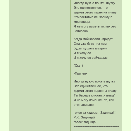
Иногда нужно понять шутку
Это единственное, что
держит этого парня на плаву.
Кто поставил бензопилу в
мои спицы.
Я не могу изметь то, как это
написано.
Когда мой корабль придет
Она уже будет на нем
Будет кушать шаурму
И я хочу ее
И я хочу ее сейчаааас
(Скэт)
-Припев-
Иногда нужно понять шутку
Это единственное, что
держит этого парня на плаву.
Ты берешь кинжал, я плащ*
Я не могу изменить то, как
это написано.
голос за кадром: Задница!!!
Роб: Задница?
голос: задница.
============================