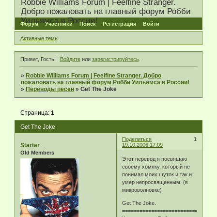
Robbie Williams Forum | Feelfine Stranger.
Добро пожаловать на главный форум Робби
Уильямса в России!
Форум
Участники
Поиск
Регистрация
Войти
Активные темы
Привет, Гость!
Войдите
или
зарегистрируйтесь
.
»
Robbie Williams Forum | Feelfine Stranger. Добро
пожаловать на главный форум Робби Уильямса в России!
»
Переводы песен
»
Get The Joke
Страница:
1
Get The Joke
Поделиться
1
Starter
19.10.2006 17:09
Old Members
Этот перевод я посвящаю
своему хомяку, который не
понимал моих шуток и так и
умер непросвященным. (в
микроволновке)
Get The Joke.
============================