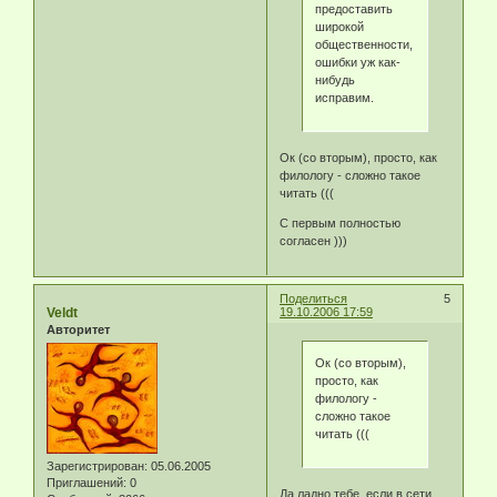
предоставить
широкой
общественности,
ошибки уж как-
нибудь
исправим.
Ок (со вторым), просто, как
филологу - сложно такое
читать (((
С первым полностью
согласен )))
Поделиться
5
Veldt
19.10.2006 17:59
Авторитет
Ок (со вторым),
просто, как
филологу -
сложно такое
читать (((
Зарегистрирован
: 05.06.2005
Приглашений:
0
Да ладно тебе, если в сети