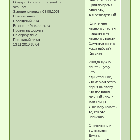
Откуда:
Somewhere beyond the
Пришло время
sea...act
отвечать,
Зарегистрирован
: 08.08.2005
А я безнадежный
Приглашений:
0
Сообщений:
374
Купите мне
Возраст:
49
[1977-04-24]
немного счастья
Провел на форуме:
Найдите мне
Не определено
немного страсти
Последний визит:
Случится ли это
13.11.2010 18:04
когда нибудь?
Кто знает.
Иногда нужно
понять шутку
Это
единственное,
что держит этого
парня на плаву.
Кто поставил
гаечный ключ в
мои спицы.
Я не могу изметь
то, как это
написано.
Стильный или
вульгарный
Дома с