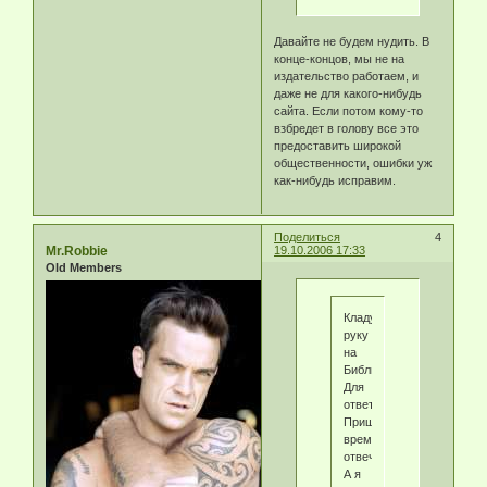
Давайте не будем нудить. В
конце-концов, мы не на
издательство работаем, и
даже не для какого-нибудь
сайта. Если потом кому-то
взбредет в голову все это
предоставить широкой
общественности, ошибки уж
как-нибудь исправим.
Поделиться
4
Mr.Robbie
19.10.2006 17:33
Old Members
Кладу
руку
на
Библию
Для
ответственности
Пришло
время
отвечать,
А я