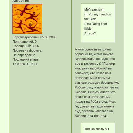
Авторитет
Мой вариант:
(I) Put my hand on
the Bible
(I'm) Doing it for
liable
А твой?
Зарегистрирован
: 05.06.2005
Приглашений:
0
Сообщений:
3066
А мой основывается на
Провел на форуме:
образности, и там ничего
Не определено
"дописывать" не надо, ибо
Последний визит:
все и так есть : )) "Положи
17.09.2011 19:41
мою руку на Библию" не
означает, что некто нам
неизвестный в прямом
смысле возьмет бессильную
Робову руку и положит ее на
Библию. Оно означает, что
некто нам неизвестный
подаст на Роба в суд. Мол,
"ну давай, вытащи меня в
суд, заставь клясться на
Библии, бла-бла-бла".
Только знать бы