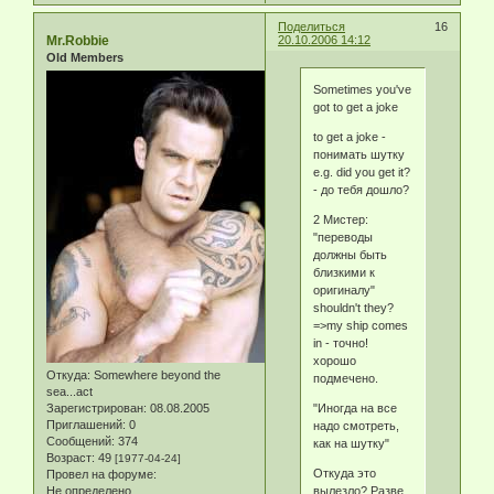
Поделиться
16
Mr.Robbie
20.10.2006 14:12
Old Members
Sometimes you've
got to get a joke
to get a joke -
понимать шутку
e.g. did you get it?
- до тебя дошло?
2 Мистер:
"переводы
должны быть
близкими к
оригиналу"
shouldn't they?
=>my ship comes
in - точно!
хорошо
Откуда:
Somewhere beyond the
подмечено.
sea...act
Зарегистрирован
: 08.08.2005
"Иногда на все
Приглашений:
0
надо смотреть,
Сообщений:
374
как на шутку"
Возраст:
49
[1977-04-24]
Откуда это
Провел на форуме:
Не определено
вылезло? Разве