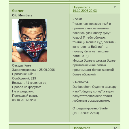
Поделиться
11
Starter
19.10.2006 22:03
Old Members
2 Veldt
"некто нам неизвестный в
прямом смысле возьмет
бессильную Робову руку"
Класс! Я тебя обожаю.
"вытащи меня в суд, заставь
клясться на Библии" - а
почему бы и нет, вполне
логично. ; )
Иногда более мужская более
прямолинейная логика
Откуда:
Киев
Зарегистрирован
: 25.09.2006
проигрывает более женской
Приглашений:
0
более образной.
Сообщений:
219
2 Robbie54
Возраст:
41
[1985-08-03]
Dankeschon! Судя по аватару
Провел на форуме:
Не определено
и по "общему котлу" я вдруг
Последний визит:
почувтствовал себя твоим
08.10.2016 09:37
любимым сокамерником.
Отредактировано Starter
(19.10.2006 22:04)
Поделиться
12