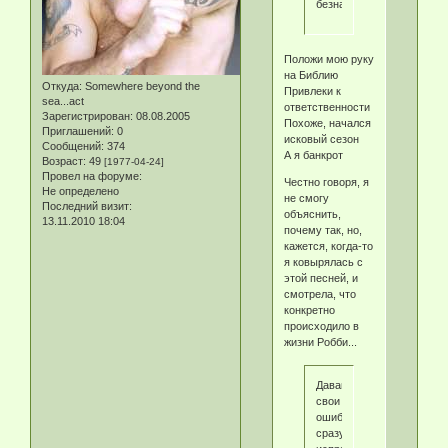
безнадежный
Положи мою руку
на Библию
Откуда:
Somewhere beyond the
Привлеки к
sea...act
ответственности
Зарегистрирован
: 08.08.2005
Похоже, начался
Приглашений:
0
исковый сезон
Сообщений:
374
А я банкрот
Возраст:
49
[1977-04-24]
Провел на форуме:
Честно говоря, я
Не определено
не смогу
Последний визит:
объяснить,
13.11.2010 18:04
почему так, но,
кажется, когда-то
я ковырялась с
этой песней, и
смотрела, что
конкретно
происходило в
жизни Робби...
Давайте
свои
ошибки
сразу