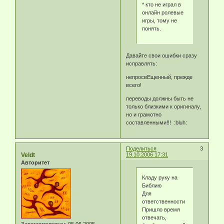
* кто не играл в
онлайн ролевые
игры, тому не
понять.
Давайте свои ошибки сразу
исправлять:
непросвЕщенный, прежде
всего!
переводы должны быть не
только близкими к оригиналу,
но и грамотно
составленными!!! :bluh:
Поделиться
3
Veldt
19.10.2006 17:31
Авторитет
Кладу руку на
Библию
Для
ответственности
Пришло время
отвечать,