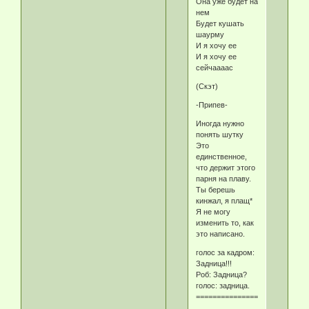
Она уже будет на
нем
Будет кушать
шаурму
И я хочу ее
И я хочу ее
сейчаааас
(Скэт)
-Припев-
Иногда нужно
понять шутку
Это
единственное,
что держит этого
парня на плаву.
Ты берешь
кинжал, я плащ*
Я не могу
изменить то, как
это написано.
голос за кадром:
Задница!!!
Роб: Задница?
голос: задница.
===========================