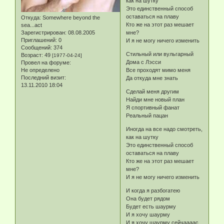
как на шутку
Это единственный способ
оставаться на плаву
Откуда:
Somewhere beyond the
Кто же на этот раз мешает
sea...act
Зарегистрирован
: 08.08.2005
мне?
Приглашений:
0
И я не могу ничего изменить
Сообщений:
374
Стильный или вульгарный
Возраст:
49
[1977-04-24]
Дома с Лэсси
Провел на форуме:
Не определено
Все проходят мимо меня
Последний визит:
Да откуда мне знать
13.11.2010 18:04
Сделай меня другим
Найди мне новый план
Я спортивный фанат
Реальный пацан
Иногда на все надо смотреть,
как на шутку
Это единственный способ
оставаться на плаву
Кто же на этот раз мешает
мне?
И я не могу ничего изменить
И когда я разбогатею
Она будет рядом
Будет есть шаурму
И я хочу шаурму
И я хочу шаурму сейчаааас