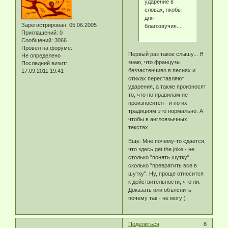
ударение в
словах, якобы
для
Зарегистрирован
: 05.06.2005
благозвучия...
Приглашений:
0
Сообщений:
3066
Провел на форуме:
Первый раз такое слышу... Я
Не определено
знаю, что французы
Последний визит:
беззастенчиво в песнях и
17.09.2011 19:41
стихах переставляют
ударения, а также произносят
то, что по правилам не
произносится - и по их
традициям это нормально. А
чтобы в англоязычных
текстах...
Еще. Мне почему-то сдается,
что здесь get the joke - не
столько "понять шутку",
сколько "превратить все в
шутку". Ну, проще относится
к действительности, что ли.
Доказать или объяснить
почему так - не могу )
Поделиться
8