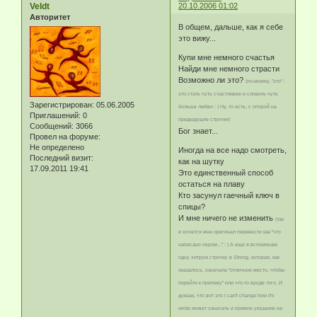
Veldt
20.10.2006 01:02
Авторитет
В общем, дальше, как я себе
это вижу...
Купи мне немного счастья
Найди мне немного страсти
Возможно ли это?
(по-моему, "это" -
это стать чуть счастливее и словить чуть
Зарегистрирован
: 05.06.2005
больше любви : ) Ну, то есть, с опорой на
Приглашений:
0
предыдущие строчки)
Сообщений:
3066
Бог знает...
Провел на форуме:
Не определено
Иногда на все надо смотреть,
Последний визит:
как на шутку
17.09.2011 19:41
Это единственный способ
остаться на плаву
Кто засунул гаечный ключ в
спицы?
И мне ничего не изменить
(так
и хочется мне оригинал перевести как "что
написано пером..." : ) А еще я вспоминаю
одну хитрую строчку в Strong, которая, как
оказалось, означала "отличное место, чтобы
перейти к припеву" или что-то вроде того. И
думаю, что вот это I can't change how it's
wrote может означать и прямое указание на