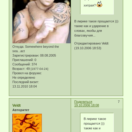
хитрая?
В лирике такое прощается )))
также как и ударение в
словах, якобы для
благозвучия...
Отредактировано Veldt
Откуда:
Somewhere beyond the
(19.10.2006 18:53)
sea...act
Зарегистрирован
: 08.08.2005
Приглашений:
0
Сообщений:
374
Возраст:
49
[1977-04-24]
Провел на форуме:
Не определено
Последний визит:
13.11.2010 18:04
Поделиться
7
Veldt
19.10.2006 18:08
Авторитет
В лирике такое
прощается )))
также как и