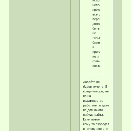
исправлять:
непросвЕщенный,
прежде
всего!
переводы
должны
быть
не
только
близкими
к
оригиналу,
но и
грамотно
составленными!!!
Давайте не
будем нудить. В
конце-концов, мы
не на
издательство
работаем, и даже
не для какого-
нибудь сайта.
Если потом
кому-то взбредет
в голову все это