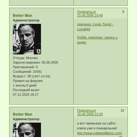
Поделиться
9
Better Man
15.09.2006 19:48
Администратор
оригинал. Lewis Taylor -
Lovelight
Робби. оригинал. запись с
радио
Откуда:
Москва
Зарегистрирован
: 05.06.2005
Приглашений:
0
Сообщений:
19391
Возраст:
38
[1987-10-09]
Провел на форуме:
1 месяц 0 дней
Последний визит:
07.12.2025 18:17
Поделиться
10
Better Man
15.09.2006 23:29
Администратор
а вот премьера на сайте
клипа уже в понедельник!
http://www.robbiewilliams.com/