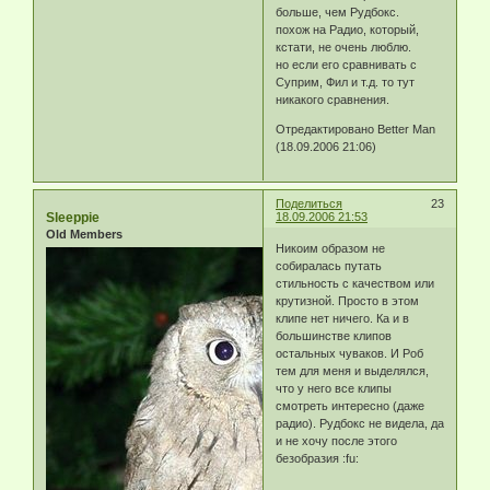
больше, чем Рудбокс.
похож на Радио, который,
кстати, не очень люблю.
но если его сравнивать с
Суприм, Фил и т.д. то тут
никакого сравнения.
Отредактировано Better Man
(18.09.2006 21:06)
Поделиться
23
Sleeppie
18.09.2006 21:53
Old Members
Никоим образом не
собиралась путать
стильность с качеством или
крутизной. Просто в этом
клипе нет ничего. Ка и в
большинстве клипов
остальных чуваков. И Роб
тем для меня и выделялся,
что у него все клипы
смотреть интересно (даже
радио). Рудбокс не видела, да
и не хочу после этого
безобразия :fu: