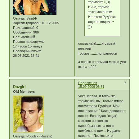
тормозит = )))
Ничо, тормоз -
тоже механизм.
И я тоже Рудбокс
Откуда:
Saint-P
еще не видела =
Зарегистрирован
: 01.12.2005
)))
Приглашений:
0
Сообщений:
966
Пол:
Женский
Провел на форуме:
согласна)))......я самый
17 часов 15 минут
великий
Последний визит:
тормоз.........исправлюсь
26.08.2021 18:41
а песню не ремикс можно уже
скачать???
Поделиться
7
Dazgirl
15.09.2006 08:31
Old Members
Veldt, leezsa и такой же
тормоз как вы. Только вчера
посмотрела Рудбокс. Мои
впечатления? Клип дополняет
песню. Без видео "ящик"
кажется несколько
однообразным, а вот в
симбиозе с ним... Ну даже
слов нет. Посмотрите.
Откуда:
Podolsk (Russia)