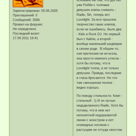
уже Робби с толпами
девушек клипы снимать -
Зарегистрирован
: 05.06.2005
Radio, Sin, теперь вот
Приглашений:
0
Lovelight. За все прошлое
Сообщений:
3066
Провел на форуме:
творчество таких клипов,
Не определено
если не ошибаюсь, было два
Последний визит:
- Kids и Rock DJ. Но первый
17.09.2011 19:41
был с Кайли, а второй -
вообще маленький шедеврик
в своем роде. В общем-то,
сия претензия не исчезла,
она просто немного утихла -
хотя бы потому, что в
Lovelight толпа, а не только
девушки. Правда, последние
в глаза бросаются. Но что
там
смешанная толпа
-
видно хорошо.
По поводу стильности. Клип -
стильный : )) И он лучше
недоделанного Radio. Хотя бы
потому, что в нем нет
непонятной недоразвитой
линии с монстром и нет
очевидных косяков с
растущим не оттуда хвостом.