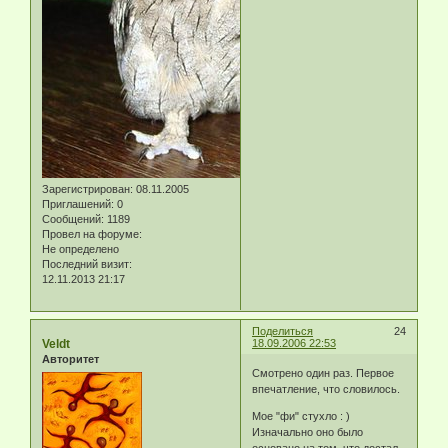
Зарегистрирован
: 08.11.2005
Приглашений:
0
Сообщений:
1189
Провел на форуме:
Не определено
Последний визит:
12.11.2013 21:17
Поделиться
24
Veldt
18.09.2006 22:53
Авторитет
Смотрено один раз. Первое
впечатление, что словилось.
Мое "фи" стухло : )
Изначально оно было
основано на том, что достал