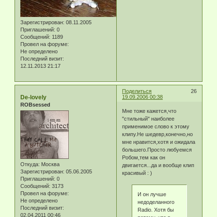
Зарегистрирован
: 08.11.2005
Приглашений:
0
Сообщений:
1189
Провел на форуме:
Не определено
Последний визит:
12.11.2013 21:17
Поделиться
26
De-lovely
19.09.2006 00:38
ROBsessed
Мне тоже кажется,что
"стильный" наиболее
применимое слово к этому
клипу.Не шедевр,конечно,но
мне нравится,хотя и ожидала
большего.Просто любуемся
Робом,тем как он
Откуда:
Москва
двигается...да и вообще клип
Зарегистрирован
: 05.06.2005
красивый : )
Приглашений:
0
Сообщений:
3173
Провел на форуме:
И он лучше
Не определено
недоделанного
Последний визит:
Radio. Хотя бы
02.04.2011 00:46