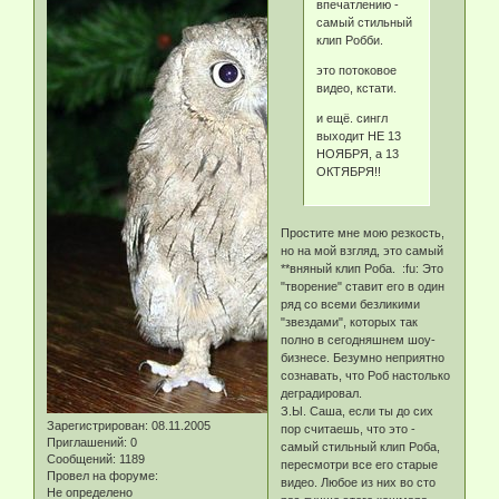
впечатлению -
самый стильный
клип Робби.
это потоковое
видео, кстати.
и ещё. сингл
выходит НЕ 13
НОЯБРЯ, а 13
ОКТЯБРЯ!!
Простите мне мою резкость,
но на мой взгляд, это самый
**вняный клип Роба. :fu: Это
"творение" ставит его в один
ряд со всеми безликими
"звездами", которых так
полно в сегодняшнем шоу-
бизнесе. Безумно неприятно
сознавать, что Роб настолько
деградировал.
З.Ы. Саша, если ты до сих
Зарегистрирован
: 08.11.2005
пор считаешь, что это -
Приглашений:
0
самый стильный клип Роба,
Сообщений:
1189
пересмотри все его старые
Провел на форуме:
видео. Любое из них во сто
Не определено