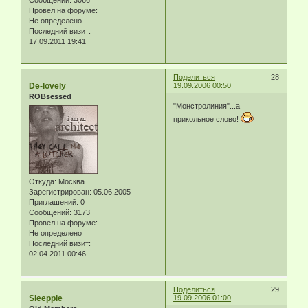
Сообщений:
3066
Провел на форуме:
Не определено
Последний визит:
17.09.2011 19:41
Поделиться
28
De-lovely
19.09.2006 00:50
ROBsessed
"Монстролиния"...а
прикольное слово!
Откуда:
Москва
Зарегистрирован
: 05.06.2005
Приглашений:
0
Сообщений:
3173
Провел на форуме:
Не определено
Последний визит:
02.04.2011 00:46
Поделиться
29
Sleeppie
19.09.2006 01:00