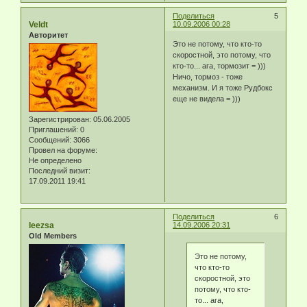
Поделиться
5
Veldt
10.09.2006 00:28
Авторитет
Это не потому, что кто-то
скоростной, это потому, что
кто-то... ага, тормозит = )))
Ничо, тормоз - тоже
механизм. И я тоже Рудбокс
еще не видела = )))
Зарегистрирован
: 05.06.2005
Приглашений:
0
Сообщений:
3066
Провел на форуме:
Не определено
Последний визит:
17.09.2011 19:41
Поделиться
6
leezsa
14.09.2006 20:31
Old Members
Это не потому,
что кто-то
скоростной, это
потому, что кто-
то... ага,