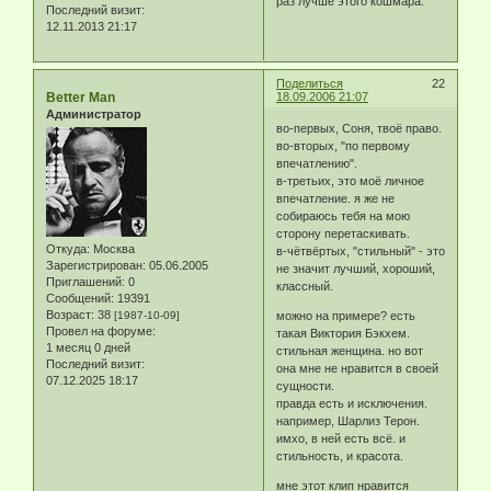
раз лучше этого кошмара.
Последний визит:
12.11.2013 21:17
Поделиться
22
Better Man
18.09.2006 21:07
Администратор
во-первых, Соня, твоё право.
во-вторых, "по первому
впечатлению".
в-третьих, это моё личное
впечатление. я же не
собираюсь тебя на мою
сторону перетаскивать.
Откуда:
Москва
в-чётвёртых, "стильный" - это
Зарегистрирован
: 05.06.2005
не значит лучший, хороший,
Приглашений:
0
классный.
Сообщений:
19391
Возраст:
38
[1987-10-09]
можно на примере? есть
Провел на форуме:
такая Виктория Бэкхем.
1 месяц 0 дней
стильная женщина. но вот
Последний визит:
она мне не нравится в своей
07.12.2025 18:17
сущности.
правда есть и исключения.
например, Шарлиз Терон.
имхо, в ней есть всё. и
стильность, и красота.
мне этот клип нравится