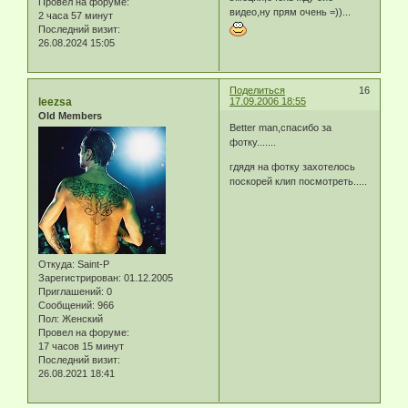
Провел на форуме:
видео,ну прям очень =))...
2 часа 57 минут
Последний визит:
26.08.2024 15:05
Поделиться
16
leezsa
17.09.2006 18:55
Old Members
Better man,спасибо за
фотку.......
гдядя на фотку захотелось
поскорей клип посмотреть.....
Откуда:
Saint-P
Зарегистрирован
: 01.12.2005
Приглашений:
0
Сообщений:
966
Пол:
Женский
Провел на форуме:
17 часов 15 минут
Последний визит:
26.08.2021 18:41