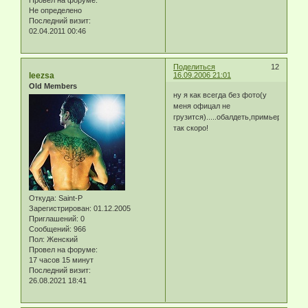
Не определено
Последний визит:
02.04.2011 00:46
Поделиться
12
leezsa
16.09.2006 21:01
Old Members
ну я как всегда без фото(у
меня офицал не
грузится).....обалдеть,примьера
так скоро!
Откуда:
Saint-P
Зарегистрирован
: 01.12.2005
Приглашений:
0
Сообщений:
966
Пол:
Женский
Провел на форуме:
17 часов 15 минут
Последний визит:
26.08.2021 18:41