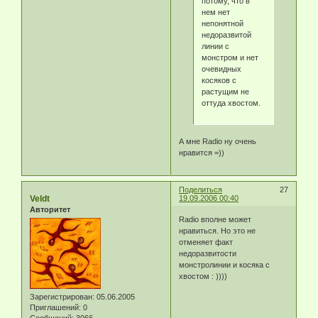
потому, что в
нем нет
непонятной
недоразвитой
линии с
монстром и нет
очевидных
косяков с
растущим не
оттуда хвостом.
А мне Radio ну очень
нравится =))
Поделиться
27
Veldt
19.09.2006 00:40
Авторитет
Radio вполне может
нравиться. Но это не
отменяет факт
недоразвитости
монстролинии и косяка с
хвостом : ))))
Зарегистрирован
: 05.06.2005
Приглашений:
0