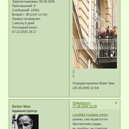
Зарегистрирован
: 05.06.2005
Приглашений:
0
Сообщений:
19391
Возраст:
38
[1987-10-09]
Провел на форуме:
1 месяц 0 дней
Последний визит:
07.12.2025 18:17
2
3
Отредактировано Better Man
(25.08.2006 22:44)
Поделиться
2
Better Man
27.08.2006 18:28
Администратор
Lovelight (soulwax remix)
ремикс уже играется по
британскому радио.
ну..вообще, не советую