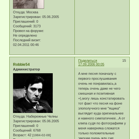
Откуда:
Москва
Зарегистрирован
: 05.06.2005
Приглашений:
0
Сообщений:
3173
Провел на форуме:
Не определено
Последний визит:
02.04.2011 00:46
Поделиться
15
Robbie54
17.09.2006 00:05
Администратор
А мне песня поначалу с
первого прослушивания
очень не понравилась,а
теперь очень даже не чего
смешная и позитивная
=),могу лишь констатировать
тот факт что песня на фоне
злополучного мне "ящика"
выглядит куда оригинальнее
Откуда:
Набережные Челны
и намного симпатичнее...А от
Зарегистрирован
: 05.06.2005
клипа судя по фотографиям у
Приглашений:
0
меня наверняка сложатся
Сообщений:
6768
только положительные
Возраст:
42
[1984-02-08]
эмоции,очень жду сие