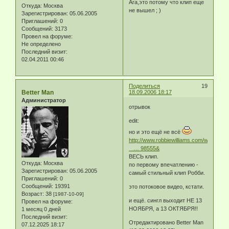
Ага,это потому что клип еще
Откуда:
Москва
не вышел ; )
Зарегистрирован
: 05.06.2005
Приглашений:
0
Сообщений:
3173
Провел на форуме:
Не определено
Последний визит:
02.04.2011 00:46
Поделиться
19
Better Man
18.09.2006 18:17
Администратор
отрывок
edit:
но и это ещё не всё
http://www.robbiewilliams.com/wmp.php
_ … 98555&
ВЕСЬ клип.
Откуда:
Москва
по первому впечатлению -
Зарегистрирован
: 05.06.2005
самый стильный клип Робби.
Приглашений:
0
Сообщений:
19391
это потоковое видео, кстати.
Возраст:
38
[1987-10-09]
и ещё. сингл выходит НЕ 13
Провел на форуме:
НОЯБРЯ, а 13 ОКТЯБРЯ!!
1 месяц 0 дней
Последний визит:
Отредактировано Better Man
07.12.2025 18:17