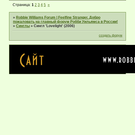
Страница:
1
2
3
4
5
»
»
Robbie Williams Forum | Feelfine Stranger. Добро
пожаловать на главный форум Робби Уильямса в России!
»
Синглы
»
Сингл 'Lovelight' (2006)
создать форум