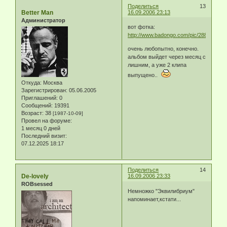
Поделиться
13
Better Man
16.09.2006 23:13
Администратор
вот фотка:
http://www.badongo.com/pic/288034
очень любопытно, конечно.
альбом выйдет через месяц с
лишним, а уже 2 клипа
выпущено..
Откуда:
Москва
Зарегистрирован
: 05.06.2005
Приглашений:
0
Сообщений:
19391
Возраст:
38
[1987-10-09]
Провел на форуме:
1 месяц 0 дней
Последний визит:
07.12.2025 18:17
Поделиться
14
De-lovely
16.09.2006 23:33
ROBsessed
Немножко "Эквилибриум"
напоминает,кстати...