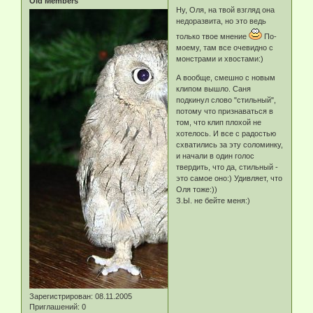
Old Members
Ну, Оля, на твой взгляд она
недоразвита, но это ведь
только твое мнение
По-
моему, там все очевидно с
монстрами и хвостами:)
А вообще, смешно с новым
клипом вышло. Саня
подкинул слово "стильный",
потому что признаваться в
том, что клип плохой не
хотелось. И все с радостью
схватились за эту соломинку,
и начали в один голос
твердить, что да, стильный -
это самое оно:) Удивляет, что
Оля тоже:))
З.Ы. не бейте меня:)
Зарегистрирован
: 08.11.2005
Приглашений:
0