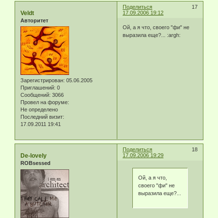
Поделиться
17
Veldt
17.09.2006 19:12
Авторитет
Ой, а я что, своего "фи" не
выразила еще?... :argh:
Зарегистрирован
: 05.06.2005
Приглашений:
0
Сообщений:
3066
Провел на форуме:
Не определено
Последний визит:
17.09.2011 19:41
Поделиться
18
De-lovely
17.09.2006 19:29
ROBsessed
Ой, а я что,
своего "фи" не
выразила еще?...