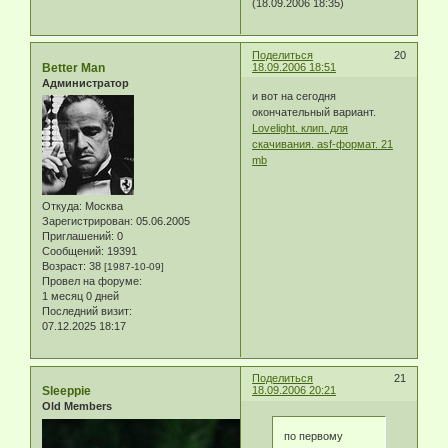
(18.09.2006 18:35)
Поделиться
20
Better Man
18.09.2006 18:51
Администратор
и вот на сегодня
окончательный вариант.
Lovelight. клип. для
скачивания. asf-формат. 21
mb
Откуда:
Москва
Зарегистрирован
: 05.06.2005
Приглашений:
0
Сообщений:
19391
Возраст:
38
[1987-10-09]
Провел на форуме:
1 месяц 0 дней
Последний визит:
07.12.2025 18:17
Поделиться
21
Sleeppie
18.09.2006 20:21
Old Members
по первому