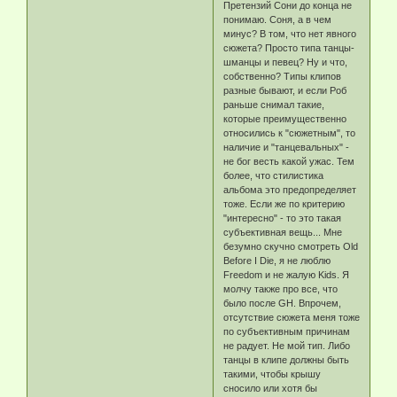
Претензий Сони до конца не
понимаю. Соня, а в чем
минус? В том, что нет явного
сюжета? Просто типа танцы-
шманцы и певец? Ну и что,
собственно? Типы клипов
разные бывают, и если Роб
раньше снимал такие,
которые преимущественно
относились к "сюжетным", то
наличие и "танцевальных" -
не бог весть какой ужас. Тем
более, что стилистика
альбома это предопределяет
тоже. Если же по критерию
"интересно" - то это такая
субъективная вещь... Мне
безумно скучно смотреть Old
Before I Die, я не люблю
Freedom и не жалую Kids. Я
молчу также про все, что
было после GH. Впрочем,
отсутствие сюжета меня тоже
по субъективным причинам
не радует. Не мой тип. Либо
танцы в клипе должны быть
такими, чтобы крышу
сносило или хотя бы