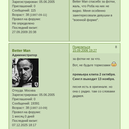
Better Man спасибо за фотки,
Зарегистрирован
: 05.06.2005
Приглашений:
0
жаль, что Роба на них не
Сообщений:
115
видно. Меня особенно
Возраст:
38
[1987-09-11]
заинтересовали девушки в
Провел на форуме:
"военной форме".
Не определено
Последний визит:
27.09.2009 20:38
Поделиться
8
Better Man
15.09.2006 19:27
Администратор
за фотки не за что.
Вот, не будьте тормозами
:
премьера клипа 2 октября.
Сингл выходит 13 ноября.
песня есть в оригинале. но
Откуда:
Москва
она с радио. там со словами
Зарегистрирован
: 05.06.2005
диджея.
Приглашений:
0
Сообщений:
19391
Возраст:
38
[1987-10-09]
Провел на форуме:
1 месяц 0 дней
Последний визит:
07.12.2025 18:17