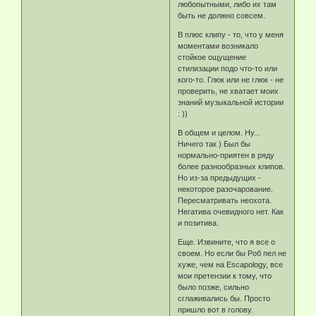
любопытными, либо их там
быть не должно совсем.
В плюс клипу - то, что у меня
моментами возникало
стойкое ощущение
стилизации подо что-то или
кого-то. Глюк или не глюк - не
проверить, не хватает моих
знаний музыкальной истории
: ))
В общем и целом. Ну...
Ничего так ) Был бы
нормально-приятен в ряду
более разнообразных клипов.
Но из-за предыдущих -
некоторое разочарование.
Пересматривать неохота.
Негатива очевидного нет. Как
и позитива.
Еще. Извините, что я все о
своем. Но если бы Роб пел не
хуже, чем на Escapology, все
мои претензии к тому, что
было позже, сильно
сглаживались бы. Просто
пришло вот в голову.