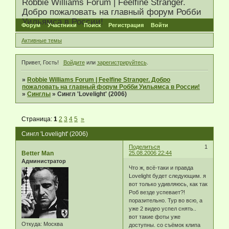
Robbie Williams Forum | Feelfine Stranger.
Добро пожаловать на главный форум Робби
Уильямса в России!
Форум
Участники
Поиск
Регистрация
Войти
Активные темы
Привет, Гость!
Войдите
или
зарегистрируйтесь
.
»
Robbie Williams Forum | Feelfine Stranger. Добро
пожаловать на главный форум Робби Уильямса в России!
»
Синглы
»
Сингл 'Lovelight' (2006)
Страница:
1
2
3
4
5
»
Сингл 'Lovelight' (2006)
Поделиться
1
Better Man
25.08.2006 22:44
Администратор
Что ж, всё-таки и правда
Lovelight будет следующим. я
вот только удивляюсь, как так
Роб везде успевает?!
поразительно. Тур во всю, а
уже 2 видео успел снять..
вот такие фоты уже
Откуда:
Москва
доступны. со съёмок клипа