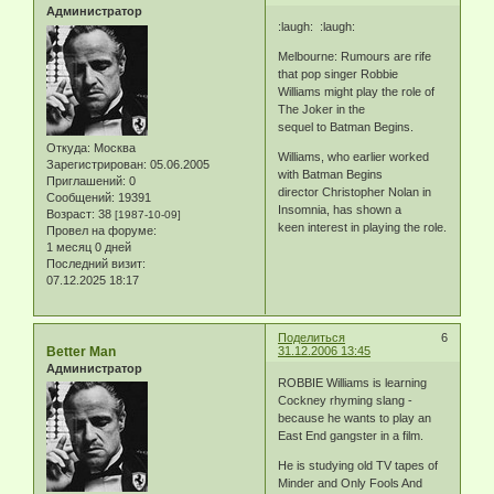
Администратор
:laugh: :laugh:
Melbourne: Rumours are rife
that pop singer Robbie
Williams might play the role of
The Joker in the
sequel to Batman Begins.
Откуда:
Москва
Williams, who earlier worked
Зарегистрирован
: 05.06.2005
with Batman Begins
Приглашений:
0
director Christopher Nolan in
Сообщений:
19391
Insomnia, has shown a
Возраст:
38
[1987-10-09]
keen interest in playing the role.
Провел на форуме:
1 месяц 0 дней
Последний визит:
07.12.2025 18:17
Поделиться
6
Better Man
31.12.2006 13:45
Администратор
ROBBIE Williams is learning
Cockney rhyming slang -
because he wants to play an
East End gangster in a film.
He is studying old TV tapes of
Minder and Only Fools And