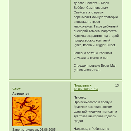
Даллас Робертс и Марк
Веббер. Сам персонаж
Спейси в это время
переживает личную трагедию
и снимает стресс
марихуаной. Таков дебютный
сценарий Томаса Маффетта.
Картина создается под эгидой
продюсерских компаний
Ignite, Ithaka и Trigger Street.
наверно опять с Робином
спутали. а может и нет
Отредактировано Better Man
(18.06.2008 21:43)
Поделиться
13
Veldt
18.06.2008 21:54
Авторитет
Пысетс.
Про психологов и прочую
братию и так сплошняком
одни заблуждения и мифы, а
тут такая шыкарная гадоссь
грядет.
Надеюсь, с Робином не
Зарегистрирован
: 05.06.2005