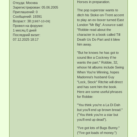
Horses in preparation.
Откуда:
Москва
Зарегистрирован
: 05.06.2005
The pop superstar wants to
Приглашений:
0
ditch his Stoke-on-Trent accent
Сообщений:
19391
to play an ex-boxer turned East
Возраст:
38
[1987-10-09]
London "Mr Big". A source said:
Провел на форуме:
"Robbie read about the
1 месяц 0 дней
character in a book called Till
Последний визит:
07.12.2025 18:17
Death Us Do Part and it blew
him away.
"But he knows he has got to
sound like a Cockney if he
wants the part." Robbie, 32,
whose hit albums include Swing
When You're Winning, hopes
Madonna's husband Guy
"Lock, Stock" Ritchie will direct
and has sent him the book.
Here are some useful phrases
for Robbie:
"You think you're a La Di Dah
but you'll end up brown bread."
("You think you're a star but
you'll end up dead").
"I've got lots of Bugs Bunny."
("I've got loads of money.")