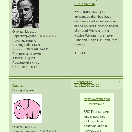
… e=s4i69316
BBC Drama have just
announced that they have
commissioned a new sit-com
based on 70's Colorado based
Mork and Mindy starring
Откуда:
Москва
Robbie Williams - pre Take-
Зарегистрирован
: 05.06.2005
That and 'Rock DJ' - and Pam
Приглашений:
0
Сообщений:
19391
Dawber.
Возраст:
38
[1987-10-09]
ээээээ
Провел на форуме:
1 месяц 0 дней
Последний визит:
07.12.2025 18:17
Поделиться
19
Слава
21.02.2010 23:32
Всегда бухой
http://www.thespoof.com/news/sp
… e=s4i69316
BBC Drama have
just announced
that they have
commissioned a
Откуда:
Москва
new sit-com
Зарегистрирован
: 10.03.2006