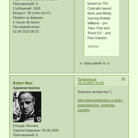
based on 70's
Приглашений:
0
Сообщений:
1928
Colorado based
Возраст:
36
[1990-08-07]
Mork and Mindy
Провел на форуме:
starring Robbie
6 часов 36 минут
Williams - pre
Последний визит:
Take-That and
02.04.2023 08:33
'Rock DJ' - and
Pam Dawber.
ээээээ
:o бред какой-то :o
Поделиться
20
Better Man
28.10.2013 10:28
Администратор
Немного актерства? )
http://www.whatsontv.co.uk/tv-
news/news/ro...hristmas-
comedy
Откуда:
Москва
Зарегистрирован
: 05.06.2005
Приглашений:
0