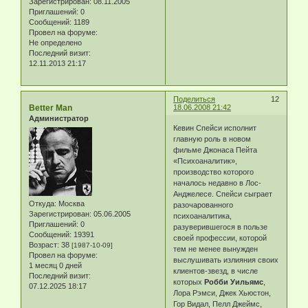
Зарегистрирован
: 08.11.2005
Приглашений:
0
Сообщений:
1189
Провел на форуме:
Не определено
Последний визит:
12.11.2013 21:17
Поделиться
12
Better Man
18.06.2008 21:42
Администратор
Кевин Спейси исполнит
главную роль в новом
фильме Джонаса Пейта
«Психоаналитик»,
производство которого
началось недавно в Лос-
Анджелесе. Спейси сыграет
Откуда:
Москва
разочарованного
Зарегистрирован
: 05.06.2005
психоаналитика,
Приглашений:
0
разуверившегося в пользе
Сообщений:
19391
своей профессии, которой
Возраст:
38
[1987-10-09]
тем не менее вынужден
Провел на форуме:
выслушивать излияния своих
1 месяц 0 дней
клиентов-звезд, в числе
Последний визит:
которых
Робби Уильямс
,
07.12.2025 18:17
Лора Рэмси, Джек Хьюстон,
Гор Видал, Пелл Джеймс,