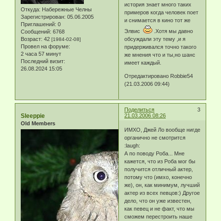
история знает много таких
Откуда:
Набережные Челны
примеров когда человек поет
Зарегистрирован
: 05.06.2005
и снимается в кино тот же
Приглашений:
0
Элвис
.Хотя мы давно
Сообщений:
6768
Возраст:
42
обсуждали эту тему ,и я
[1984-02-08]
Провел на форуме:
придерживался точно такого
2 часа 57 минут
же мнения что и ты,но шанс
Последний визит:
имеет каждый.
26.08.2024 15:05
Отредактировано Robbie54
(21.03.2006 09:44)
Поделиться
3
Sleeppie
21.03.2006 08:26
Old Members
ИМХО, Джей Ло вообще нигде
органично не смотрится
:laugh:
А по поводу Роба... Мне
кажется, что из Роба мог бы
получится отличный актер,
потому что (имхо, конечно
же), он, как минимум, лучший
актер из всех певцов:) Другое
дело, что он уже известен,
как певец и не факт, что мы
сможем перестроить наше