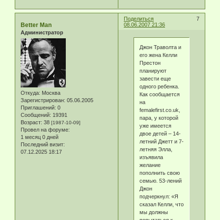
Поделиться
7
Better Man
08.06.2007 21:36
Администратор
Джон Траволта и
его жена Келли
Престон
планируют
завести еще
одного ребенка.
Откуда:
Москва
Как сообщается
Зарегистрирован
: 05.06.2005
на
Приглашений:
0
femalefirst.co.uk,
Сообщений:
19391
пара, у которой
Возраст:
38
[1987-10-09]
уже имеется
Провел на форуме:
двое детей – 14-
1 месяц 0 дней
летний Джетт и 7-
Последний визит:
летняя Элла,
07.12.2025 18:17
изъявила
желание
пополнить свою
семью. 53-лений
Джон
подчеркнул: «Я
сказал Келли, что
мы должны
попытаться к