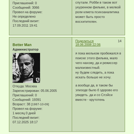
спутали. Робби в таком вот
Приглашений:
0
укуренном фильме, в мелкой
Сообщений:
3066
Провел на форуме:
роли клиета психоаналитика
Не определено
может быть просто
Последний визит:
восхитителен.
17.09.2011 19:41
Поделиться
14
Better Man
18.06.2008 22:06
Администратор
я пока мельком пробежался в
поиске этого фильма, мало
чего нахожу, да и режиссер
малоизвестный.
ну будем следить, а пока
искать больше не хочу.
а вообще да, в таком бы
Откуда:
Москва
эпизоде было б здорово его
Зарегистрирован
: 05.06.2005
увидеть. да и со Спэйси
Приглашений:
0
Сообщений:
19391
вместе - крутотень
Возраст:
38
[1987-10-09]
Провел на форуме:
1 месяц 0 дней
Последний визит:
07.12.2025 18:17