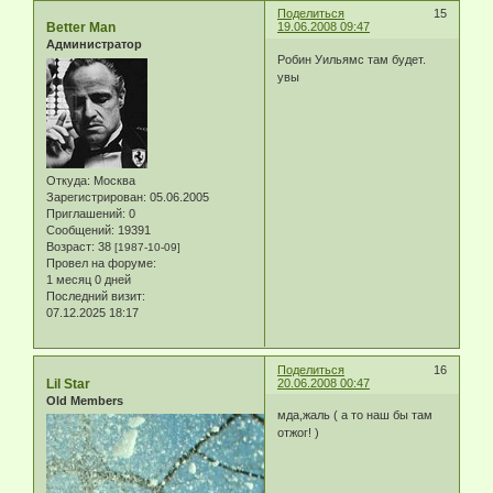
Поделиться
15
Better Man
19.06.2008 09:47
Администратор
Робин Уильямс там будет.
увы
Откуда:
Москва
Зарегистрирован
: 05.06.2005
Приглашений:
0
Сообщений:
19391
Возраст:
38
[1987-10-09]
Провел на форуме:
1 месяц 0 дней
Последний визит:
07.12.2025 18:17
Поделиться
16
Lil Star
20.06.2008 00:47
Old Members
мда,жаль ( а то наш бы там
отжог! )