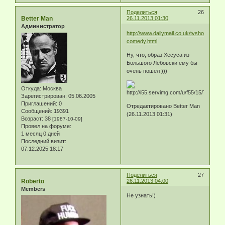
Поделиться
26
Better Man
26.11.2013 01:30
Администратор
http://www.dailymail.co.uk/tvshowbiz/arti
comedy.html
Ну, что, образ Хесуса из
Большого Лебовски ему бы
очень пошел )))
Откуда:
Москва
Зарегистрирован
: 05.06.2005
Приглашений:
0
Отредактировано Better Man
Сообщений:
19391
(26.11.2013 01:31)
Возраст:
38
[1987-10-09]
Провел на форуме:
1 месяц 0 дней
Последний визит:
07.12.2025 18:17
Поделиться
27
Roberto
26.11.2013 04:00
Members
Не узнать!)