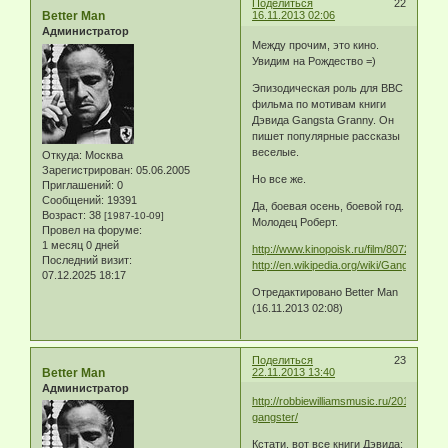
Поделиться
22
Better Man
16.11.2013 02:06
Администратор
Между прочим, это кино.
Увидим на Рождество =)
Эпизодическая роль для BBC
фильма по мотивам книги
Дэвида Gangsta Granny. Он
пишет популярные рассказы
веселые.
Откуда:
Москва
Зарегистрирован
: 05.06.2005
Но все же.
Приглашений:
0
Сообщений:
19391
Да, боевая осень, боевой год.
Возраст:
38
[1987-10-09]
Молодец Роберт.
Провел на форуме:
1 месяц 0 дней
http://www.kinopoisk.ru/film/807203/
Последний визит:
http://en.wikipedia.org/wiki/Gangsta_Gra
07.12.2025 18:17
Отредактировано Better Man
(16.11.2013 02:08)
Поделиться
23
Better Man
22.11.2013 13:40
Администратор
http://robbiewilliamsmusic.ru/2013/11/rob
gangster/
Кстати, вот все книги Дэвида: