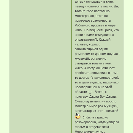
актер - сниматься в кино,
певец - исполнять песни. Да,
талант Роба настолько
многогранен, что я не
исключаю возможности
Робкиного прорыва в мире
кино. Но ведь есть риск, что
наши с вами ожидания не
оправдаются((. Каждый
человек, хорошо
занимающийся одним
ремеслом (в данном случае -
музыкой), органично
смотрится только в нем,
имхо. А когда он начинает
пробовать свои силы в чем-
то другом (в киноиндустрии),
то и дело видишь, насколько
несовершенен он в этой
области -_- . Взять, к
примеру, Джона Бон Джови.
Супер-музыкант, ну просто
монстр в мире рок-музыуки,
а вот актер из него - никакой
. Я была страшно
разочарована, когда увидела
фильм с его участием.
Неорганичен :why: .