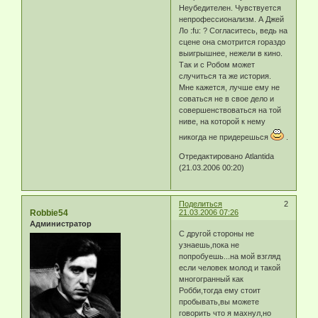
Неубедителен. Чувствуется
непрофессионализм. А Джей
Ло :fu: ? Согласитесь, ведь на
сцене она смотрится гораздо
выигрышнее, нежели в кино.
Так и с Робом может
случиться та же история.
Мне кажется, лучше ему не
соваться не в свое дело и
совершенствоваться на той
ниве, на которой к нему
никогда не придерешься
.
Отредактировано Atlantida
(21.03.2006 00:20)
Поделиться
2
Robbie54
21.03.2006 07:26
Администратор
С другой стороны не
узнаешь,пока не
попробуешь...на мой взгляд
если человек молод и такой
многогранный как
Робби,тогда ему стоит
пробывать,вы можете
говорить что я махнул,но