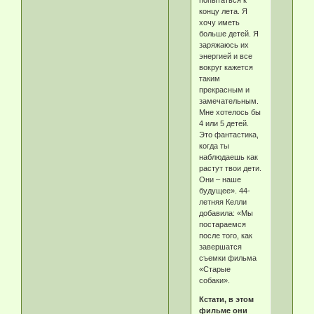
концу лета. Я
хочу иметь
больше детей. Я
заряжаюсь их
энергией и все
вокруг кажется
таким
прекрасным и
замечательным.
Мне хотелось бы
4 или 5 детей.
Это фантастика,
когда ты
наблюдаешь как
растут твои дети.
Они – наше
будущее». 44-
летняя Келли
добавила: «Мы
постараемся
после того, как
завершатся
съемки фильма
«Старые
собаки».
Кстати, в этом
фильме они