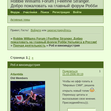
Robbie Williams Forum | Feelfine Stranger.
Добро пожаловать на главный форум Робби
Уильямса в России!
Форум
Участники
Поиск
Регистрация
Войти
Активные темы
Привет, Гость!
Войдите
или
зарегистрируйтесь
.
»
Robbie Williams Forum | Feelfine Stranger. Добро
пожаловать на главный форум Робби Уильямса в России!
»
Прочая деятельность
»
Роб и киноиндустрия
Страница:
1
2
»
Роб и киноиндустрия
Поделиться
1
Atlantida
21.03.2006 00:19
Old Members
Чтобы не офф-топить в
"Мировых СМИ", решила
открыть новый топик
.
Переношу цитаты и
высказываю свое мнение.
Присоединяйтесь))).