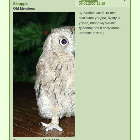
Sleeppie
09.06.2007 19:19
Old Members
ну балбес какой-то имя
знакомое увидел, букву н
убрал, слово музыкант
добавил; вот и получилось
непонятно что:)