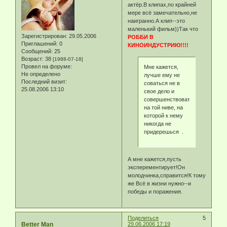
актёр.В клипах,по крайней
мере всё замечательно,не
наигранно.А клип--это
маленький фильм))Так что
Зарегистрирован
: 29.05.2006
РОББИ В
Приглашений:
0
КИНОИНДУСТРИЮ!!!!
Сообщений:
25
Возраст:
38
[1988-07-18]
Провел на форуме:
Мне кажется,
Не определено
лучше ему не
Последний визит:
соваться не в
25.08.2006 13:10
свое дело и
совершенствоваться
на той ниве, на
которой к нему
никогда не
придерешься .
А мне кажется,пусть
эксперементирует!Он
молодчинка,справится!К тому
же Всё в жизни нужно--и
победы и поражения.
Поделиться
5
Better Man
29.06.2006 17:19