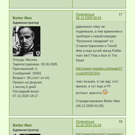
Поделиться
17
Better Man
06.12.2009 00:54
Администратор
давненько тему не
поднимали, а тем временем в
трейлере к новой комедии
"Безумное свидание" со
Стивом Кареллом и Тиной
Феи и еще кучей звезд Робби
поет Ain't That a Kick in The
Откуда:
Москва
Head
Зарегистрирован
: 05.06.2005
http://www.youtube.com/watch?
Приглашений:
0
Сообщений:
19391
v=uSV4Y2l7JQg
Возраст:
38
[1987-10-09]
черт возьми, я так жду этот
Провел на форуме:
фильм, а тут еще и РУ
1 месяц 0 дней
Последний визит:
всплыл. красота
07.12.2025 18:17
Отредактировано Better Man
(06.12.2009 01:09)
Поделиться
18
Better Man
21.02.2010 20:18
Администратор
http://www.thespoof.com/news/spoof.cf