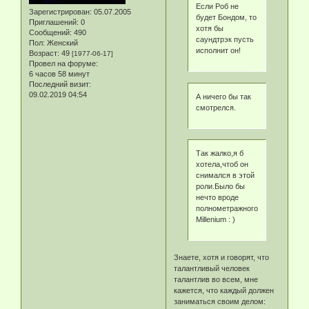
Если Роб не
Зарегистрирован
: 05.07.2005
будет Бондом, то
Приглашений:
0
хотя бы
Сообщений:
490
саундтрэк пусть
Пол:
Женский
исполнит он!
Возраст:
49
[1977-06-17]
Провел на форуме:
6 часов 58 минут
Последний визит:
09.02.2019 04:54
А ничего бы так
смотрелся.
Так жалко,я б
хотела,чтоб он
снимался в этой
роли.Было бы
нечто вроде
полнометражного
Millenium : )
Знаете, хотя и говорят, что
талантливый человек
талантлив во всем, мне
кажется, что каждый должен
заниматься своим делом: