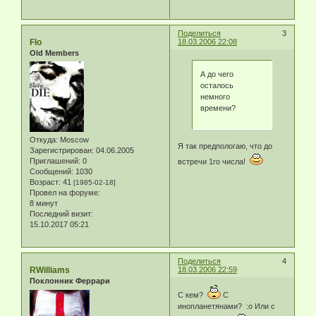
Поделиться
3
Flo
18.03.2006 22:08
Old Members
А до чего
осталось
немного
времени?
Откуда:
Moscow
Я так предпологаю, что до
Зарегистрирован
: 04.06.2005
Приглашений:
0
встречи 1го числа!
Сообщений:
1030
Возраст:
41
[1985-02-18]
Провел на форуме:
8 минут
Последний визит:
15.10.2017 05:21
Поделиться
4
RWilliams
18.03.2006 22:59
Поклонник Феррари
С кем?
С
инопланетянами? :o Или с