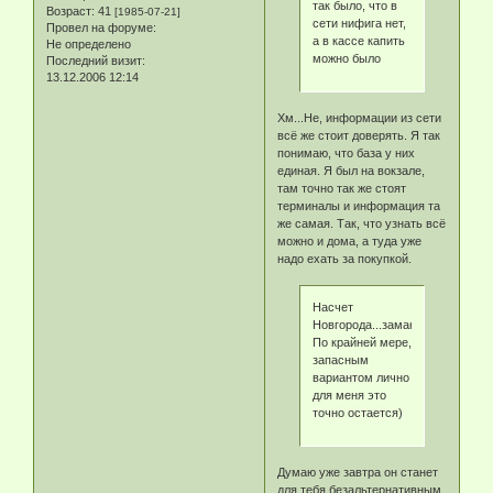
так было, что в
Возраст:
41
[1985-07-21]
сети нифига нет,
Провел на форуме:
а в кассе капить
Не определено
можно было
Последний визит:
13.12.2006 12:14
Хм...Не, информации из сети
всё же стоит доверять. Я так
понимаю, что база у них
единая. Я был на вокзале,
там точно так же стоят
терминалы и информация та
же самая. Так, что узнать всё
можно и дома, а туда уже
надо ехать за покупкой.
Насчет
Новгорода...заманчиво))
По крайней мере,
запасным
вариантом лично
для меня это
точно остается)
Думаю уже завтра он станет
для тебя безальтернативным,