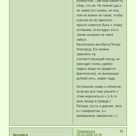
полностью. Там еще какой-то
сбор, что ли. Не помню (да и
не знаю) его сумму, но она,
тем не менее не такая, чтобы
совсем ее не заметить -
просто советую быть к этому
готовыми, если вдруг кто о
таком ньюансе не знал/
забыл.
Касательно автобуса Питер-
Новгород. Его можно
заменить на
соответствующий поезд, он
приходит очень удобно
(ждать ваще не придется
фактически), но выигрыша -
рублей пять, нафиг нада.
Остальное скажу и объясню,
если вы все-таки решите с
этим морочиться = )) А то
мож проще и правда с
Питера, пусть и дороже, зато
и с комфортом, и с
минимумом заморочек = )
Поделиться
15
Veronica
23.03.2006 22:20