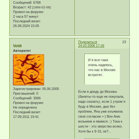
Сообщений:
6768
Возраст:
42
[1984-02-08]
Провел на форуме:
2 часа 57 минут
Последний визит:
26.08.2024 15:05
Поделиться
23
Veldt
24.03.2006 17:26
Авторитет
И я все-таки
очень надеюсь,
что нас в Москве
встретят.
Зарегистрирован
: 05.06.2005
Если я доеду до Москвы
Приглашений:
0
(билеты-то еще не покупала,
Сообщений:
3066
надо сказать), если 1 утром я
Провел на форуме:
буду в Москве, дык без
Не определено
проблем, Яна уже изъявила
Последний визит:
свое согласие = ) Вон Аню
17.09.2011 19:41
возьмем и явимся ; ) Тока к
шести - это зверство всяко.
Хотя бы к 9-10, ок?...