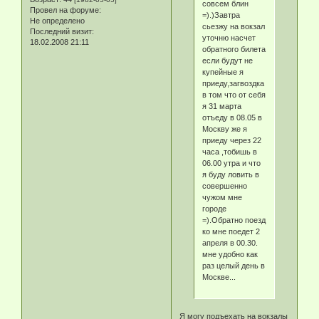
совсем блин
Провел на форуме:
=).)Завтра
Не определено
сьезжу на вокзал
Последний визит:
уточню насчет
18.02.2008 21:11
обратного билета
если будут не
купейные я
приеду,загвоздка
в том что от себя
я 31 марта
отъеду в 08.05 в
Москву же я
приеду через 22
часа ,тобишь в
06.00 утра и что
я буду ловить в
совершенно
чужом мне
городе
=).Обратно поезд
ко мне поедет 2
апреля в 00.30.
мне удобно как
раз целый день в
Москве...
Я могу подъехать на вокзалы