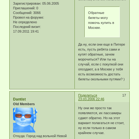
Зарегистрирован
: 05.06.2005
Приглашений:
0
Обратные
Сообщений:
3066
Провел на форуме:
билеты могу
Не определено
помочь купить в
Последний визит:
Москве.
17.09.2011 19:41
Да ну, если они еще в Питере
есть, пусть ребята сами и
купят обратные, зачем
морочиться? Или ты на
случай, если с покупкой они
опоздают, а в Москве у тебя
есть возможность достать
билеты окольными путями? )
Поделиться
17
Dantist
23.03.2006 22:46
Old Members
Ну они же просто так
появляются, их пассажиры
сдают обратно. Но на этот
вариант полагаться не стоит,
ну если только в самом
крайнем случае.
Откуда:
Город над вольной Невой