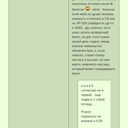
поскольку осталось всего
6
билетов
:devil: . Конечно
если жаба не душит можешь
шикануть и поехать в СВ или
на ЭР-200 (обойдется где-то
в 1600)...Да, конечно, есть
шанс купить возвратный
билет, но для этого нужно
целый день сидеть перед
компом ежеминутно
обновляя базу, и, если
повезет, сломя голову
нестись к кассам =))) или
иметь знакомого кассира,
который может попридержать
билет.
а я и в 8
согласна)) не в
первой... еще
подругу с собой
потащу...
Я могу
подъехать на
вокзалы к 6:30