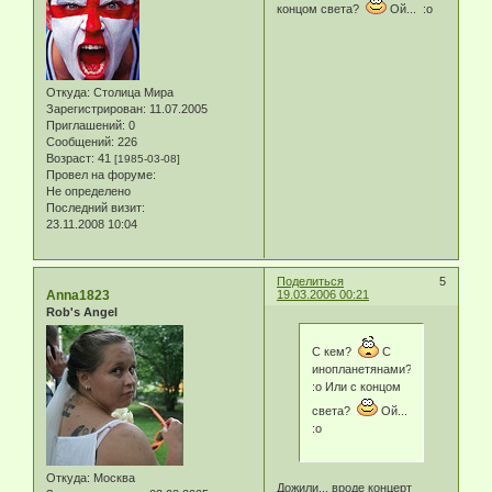
концом света?
Ой... :o
Откуда:
Столица Мира
Зарегистрирован
: 11.07.2005
Приглашений:
0
Сообщений:
226
Возраст:
41
[1985-03-08]
Провел на форуме:
Не определено
Последний визит:
23.11.2008 10:04
Поделиться
5
Anna1823
19.03.2006 00:21
Rob's Angel
С кем?
С
инопланетянами?
:o Или с концом
света?
Ой...
:o
Откуда:
Москва
Дожили... вроде концерт