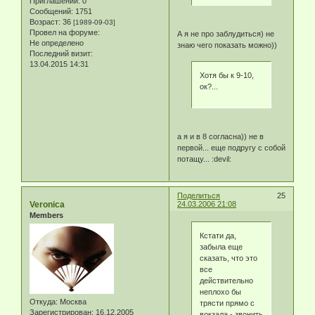
Приглашений:
0
Сообщений:
1751
Возраст:
36
[1989-09-03]
Провел на форуме:
А я не про заблудиться) не
Не определено
знаю чего показать можно))
Последний визит:
13.04.2015 14:31
Хотя бы к 9-10,
ок?...
а я и в 8 согласна)) не в
первой... еще подругу с собой
потащу... :devil:
Поделиться
25
Veronica
24.03.2006 21:08
Members
Кстати да,
забыла еще
сказать, что это
все
действительно
неплохо бы
Откуда:
Москва
трясти прямо с
Зарегистрирован
: 16.12.2005
вокзала - звонить