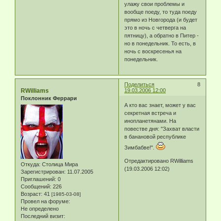
улажу свои проблемы и
вообще поеду, то туда поеду
прямо из Новгорода (и будет
это в ночь с четверга на
пятницу), а обратно в Питер -
но в понедельник. То есть, в
ночь с воскресенья на
понедельник.
Поделиться
8
RWilliams
19.03.2006 12:00
Поклонник Феррари
А кто вас знает, может у вас
секретная встреча и
инопланетянами. На
повестве дня: "Захват власти
в банановой республике
Зимбабве!".
Отредактировано RWilliams
Откуда:
Столица Мира
(19.03.2006 12:02)
Зарегистрирован
: 11.07.2005
Приглашений:
0
Сообщений:
226
Возраст:
41
[1985-03-08]
Провел на форуме:
Не определено
Последний визит: