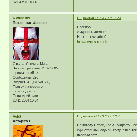
02.04.2011 00:46
RWilliams
Поделиться
02.03.2006 11:33
Поклонник Феррари
Спасибо.
А адресок можно?
Не этот случайно?
http://mypios.narod.ru
Откуда:
Столица Мира
Зарегистрирован
: 11.07.2005
Приглашений:
0
Сообщений:
226
Возраст:
41
[1985-03-08]
Провел на форуме:
Не определено
Последний визит:
23.11.2008 10:04
Veldt
Поделиться
14.03.2006 12:28
Авторитет
По поводу Coffee, Tea & Sympathy - п
единственный случай, когда я все-так
перевод вот: