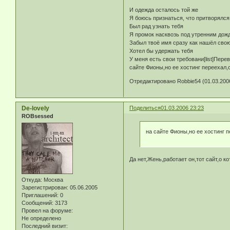
И одежда осталось той же
Я боюсь признаться, что притворялся
Был рад узнать тебя
Я промок насквозь под утренним дож
Забыл твоё имя сразу как нашёл сво
Хотел бы удержать тебя
У меня есть свои требовани[list]Перев
сайте Фионы,но ее хостинг переехал,сайт
Отредактировано Robbie54 (01.03.2006
De-lovely
Поделиться
01.03.2006 23:23
ROBsessed
на сайте Фионы,но ее хостинг п
Да нет,Жень,работает он,тот сайт,о к
Откуда:
Москва
Зарегистрирован
: 05.06.2005
Приглашений:
0
Сообщений:
3173
Провел на форуме:
Не определено
Последний визит: