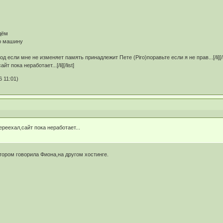
дём
ю машину
од если мне не изменяет память принадлежит Пете (Piro)поравьте если я не прав...[/li][/
 пока неработает...[/li][/list]
 11:01)
ереехал,сайт пока неработает...
отором говорила Фиона,на другом хостинге.