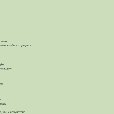
т меня
лепа чтобы это увидеть
дём
ю машину
ена
у
абуду
е, чай и сочувствие