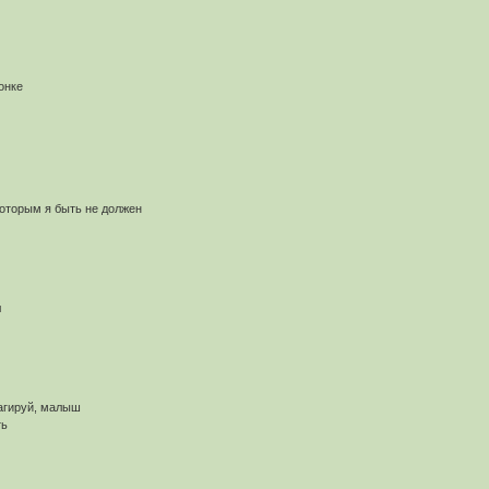
онке
которым я быть не должен
л
еагируй, малыш
ть