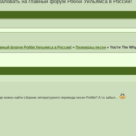
 пожаловать на главный форум Робби Уильямса в России!
главный форум Робби Уильямса в России!
»
Переводы песен
»
You're The Why
где иожно найти сборник литературного перевода песен Робби? А то забыл...