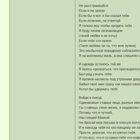
Не расстраивайся
Если я не звоню
Если бы я мог я бы сказал тебе
Если позвоню, не отвечай
Я только вру чтобы продать тебя
Я буду твоим незнакомцем
(твоей любви я не хочу)
Если тебе это нужно
(Твоя любовь не та, что мне нужна)
Это необычное поведение соблазняе
Я за миллионы миль, а она слишком с
И одежда осталось той же
Я боюсь признаться, что притворялся
Был рад узнать тебя
Я промок насквозь под утренним дож
Забыл твоё имя сразу как нашёл сво
Хотел бы удержать тебя
Войди в поезд
Одинаковые старые лица, разные им
Ты ставишь свою жизнь, я недоволен
Потому что я чуткий,
Настоящий Маккой
Не бросай мои письма в плохую почт
И я никогда тебя по настоящему не з
Прости, дорогая, что встретил тебя
И что все, что я оставил тебе это коф