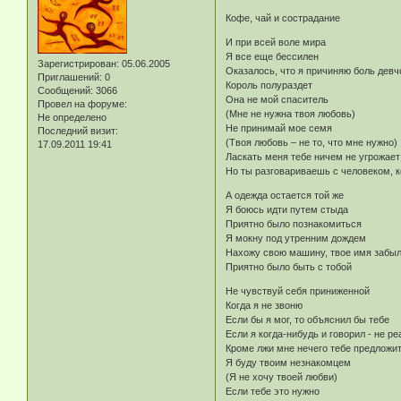
Кофе, чай и сострадание
И при всей воле мира
Я все еще бессилен
Зарегистрирован
: 05.06.2005
Оказалось, что я причиняю боль девч
Приглашений:
0
Король полураздет
Сообщений:
3066
Она не мой спаситель
Провел на форуме:
(Мне не нужна твоя любовь)
Не определено
Не принимай мое семя
Последний визит:
(Твоя любовь – не то, что мне нужно)
17.09.2011 19:41
Ласкать меня тебе ничем не угрожает
Но ты разговариваешь с человеком, 
А одежда остается той же
Я боюсь идти путем стыда
Приятно было познакомиться
Я мокну под утренним дождем
Нахожу свою машину, твое имя забы
Приятно было быть с тобой
Не чувствуй себя приниженной
Когда я не звоню
Если бы я мог, то объяснил бы тебе
Если я когда-нибудь и говорил - не р
Кроме лжи мне нечего тебе предложи
Я буду твоим незнакомцем
(Я не хочу твоей любви)
Если тебе это нужно