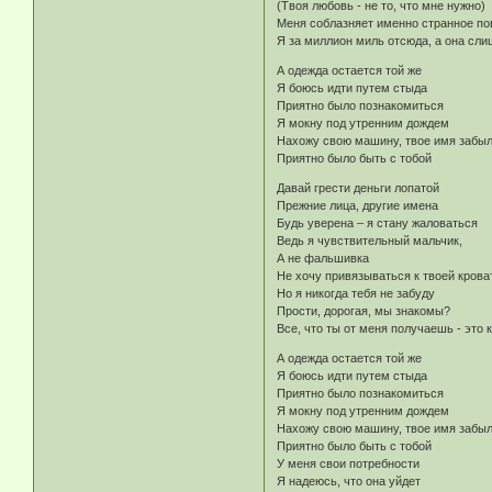
(Твоя любовь - не то, что мне нужно)
Меня соблазняет именно странное по
Я за миллион миль отсюда, а она сли
А одежда остается той же
Я боюсь идти путем стыда
Приятно было познакомиться
Я мокну под утренним дождем
Нахожу свою машину, твое имя забы
Приятно было быть с тобой
Давай грести деньги лопатой
Прежние лица, другие имена
Будь уверена – я стану жаловаться
Ведь я чувствительный мальчик,
А не фальшивка
Не хочу привязываться к твоей крова
Но я никогда тебя не забуду
Прости, дорогая, мы знакомы?
Все, что ты от меня получаеш
А одежда остается той же
Я боюсь идти путем стыда
Приятно было познакомиться
Я мокну под утренним дождем
Нахожу свою машину, твое имя забы
Приятно было быть с тобой
У меня свои потребности
Я надеюсь, что она уйдет