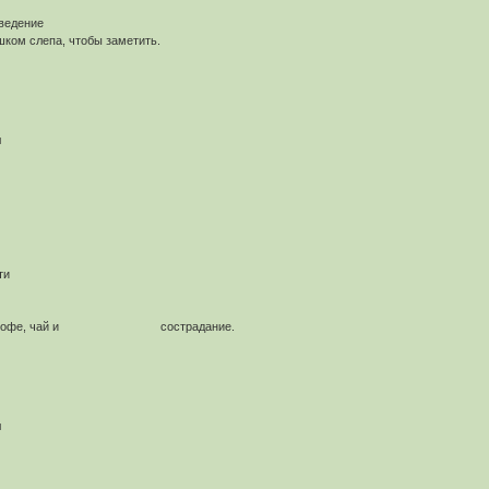
ведение
шком слепа, чтобы заметить.
л
ти
ь - это кофе, чай и сострадание.
л