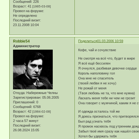
Сообщений:
226
Возраст:
41
[1985-03-08]
Провел на форуме:
Не определено
Последний визит:
23.11.2008 10:04
Robbie54
Поделиться
01.03.2006 10:59
Администратор
Кофе, чай и сочувствие
Не смотря на всё что, будет в мире
Я всё ещё бессилен
Я очнулся, разбивая девочке сердце
Король наполовину гол
Она мне не спаситель
(твоей любви я не хочу)
Не рожай от меня
Откуда:
Набережные Челны
(Твоя любовь не та, что мне нужна)
Зарегистрирован
: 05.06.2005
Ласкать меня тебе ни чем не грозит
Приглашений:
0
Она говорит с мужчиной, каким я не 
Сообщений:
6768
Возраст:
42
И одежда осталось той же
[1984-02-08]
Провел на форуме:
Я доюсь признаться, что притворялся
2 часа 57 минут
Был рад узнать тебя
Последний визит:
Я промок насквозь под утренним дож
26.08.2024 15:05
Забыл твоё имя сразу как нашёл сво
Хотел бы удержать тебя