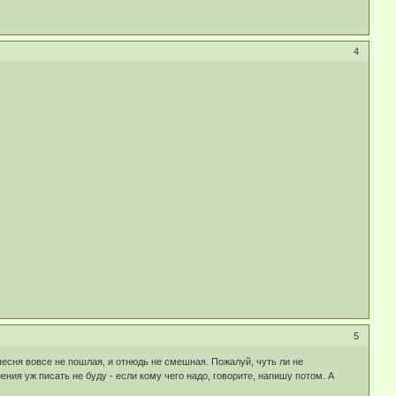
4
5
 песня вовсе не пошлая, и отнюдь не смешная. Пожалуй, чуть ли не
ния уж писать не буду - если кому чего надо, говорите, напишу потом. А