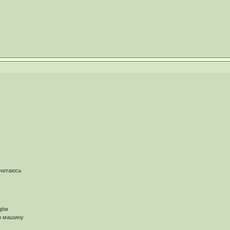
считаюсь
дём
ю машину