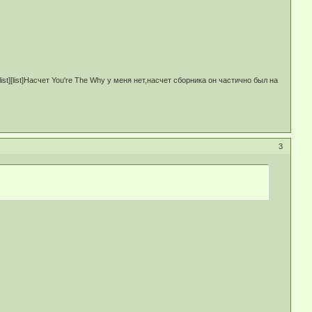
list][list]Насчет You're The Why у меня нет,насчет сборника он частично был на
3