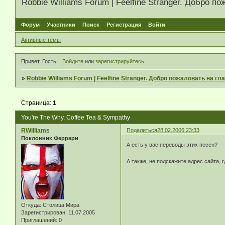
Robbie Williams Forum | Feelfine Stranger. Добро
Форум
Участники
Поиск
Регистрация
Войти
Активные темы
Привет, Гость!
Войдите
или
зарегистрируйтесь
.
»
Robbie Williams Forum | Feelfine Stranger. Добро пожаловать на 
Страница:
1
You're The Why, Coffee Tea & Sympathy
RWilliams
Поделиться
28.02.2006 23:33
Поклонник Феррари
А есть у вас переводы этих песен?
А также, не подскажите адрес сайта, 
Откуда:
Столица Мира
Зарегистрирован
: 11.07.2005
Приглашений:
0