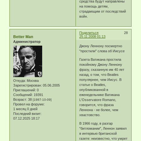
средства будут направлены
на помощь детям,
страдающим от последствий
войн.
Поделиться
28
Better Man
25.11.2008 01:13
Администратор
Джону Леннону посмертно
"простили" слова об Иисусе
Газета Ватикана простила
покойному Джону Леннону
фразу, сказанную им 40 лет
назад, о том, что Beatles
популярнее, чем Иисус. В
Откуда:
Москва
статье о Beatles,
Зарегистрирован
: 05.06.2005
опубликованной в
Приглашений:
0
Сообщений:
19391
еженедельнике Ватикана
Возраст:
38
[1987-10-09]
L'Osservatore Romano,
Провел на форуме:
говорится, что фраза
1 месяц 0 дней
Леннона - не более, чем
Последний визит:
хвастовство.
07.12.2025 18:17
В 1966 году, в разгар
"битломании", Леннон заявил
в интервью британской
газете: неизвестно, что умрет