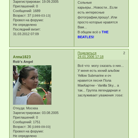
Зарегистрирован
: 19.09.2005
Сольные
Приглашений:
0
карьеры...Новости...Если
Сообщений:
1689
есть интересные
Возраст:
37
[1989-03-13]
фотографии,прошу!..Или
Провел на форуме:
просто которые нравятся
Не определено
Вам...
Последний визит:
В общем всё о
THE
31.03.2012 07:09
BEATLES!
Поделиться
2
Anna1823
24.01.2006 17:18
Rob's Angel
Всё что могу сказать о них...
У меня есть ихний альбом
Yellow Submarine и оч
нравится песня Пола
МакКартни - Vanilla Sky... а
так... Группа легендарная и
заслуживает уважения :rose:
Откуда:
Москва
Зарегистрирован
: 03.08.2005
Приглашений:
0
Сообщений:
1751
Возраст:
36
[1989-09-03]
Провел на форуме:
Не определено