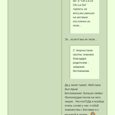
do" и "Ob-La-Di-
Ob-La-Da"
терпеть не
могу,мы раньше
на инглише
постоянно их
пели...
Эх...если б мы их пели...
С творчеством
группы знакома
благодаря
родителям -
заядлым
битломанам.
Да,у меня также!..Мой папа
был ярым
Битломаном!..Больше любил
Леннона(даж похож на него
лицом...Честно!!!)Да и вообще
очень схожи у нас стобой
знакомства с Битлами и с
музыкой в целом...