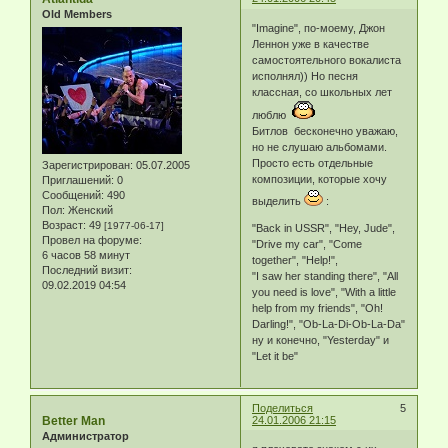
Old Members
"Imagine", по-моему, Джон
Леннон уже в качестве
самостоятельного вокалиста
исполнял)) Но песня
классная, со школьных лет
люблю
Битлов бесконечно уважаю,
но не слушаю альбомами.
Просто есть отдельные
Зарегистрирован
: 05.07.2005
композиции, которые хочу
Приглашений:
0
Сообщений:
490
выделить
:
Пол:
Женский
Возраст:
49
[1977-06-17]
"Back in USSR", "Hey, Jude",
Провел на форуме:
"Drive my car", "Come
6 часов 58 минут
together", "Help!",
Последний визит:
"I saw her standing there", "All
09.02.2019 04:54
you need is love", "With a little
help from my friends", "Oh!
Darling!", "Ob-La-Di-Ob-La-Da"
ну и конечно, "Yesterday" и
"Let it be"
Поделиться
5
Better Man
24.01.2006 21:15
Администратор