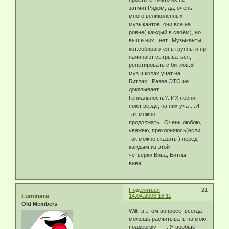
затмит.Рядом, да, очень
много великолепных
музыкантов, они все на
ровне( каждый в своём), но
выше них...нет...Музыканты,
кот.собираются в группы и пр.
начинают сыгрываться,
репетировать с битлов.В
муз.школах учат на
Битлах...Разве ЭТО не
доказывает
Гениальность?..ИХ песни
поют везде, на них учат...И
так можно
продолжать...Очень люблю,
уважаю, преклоняюсь(если
так можно сказать ) перед
каждым из этой
четверки.Вива, Битлы,
вива!.....
Поделиться
21
Luminara
14.04.2006 16:11
Old Members
Willi, в этом вопросе всегда
можешь расчитывать на мою
поддержку -_- . Я вообще