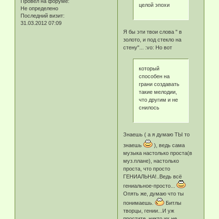
Провел на форуме:
целой эпохи
Не определено
Последний визит:
31.03.2012 07:09
Я бы эти твои слова " в
золото, и под стекло на
стену"... :vo: Но вот
который
способен на
грани создавать
такие мелодии,
что другим и не
снилось
Знаешь ( а я думаю ТЫ то
знаешь
), ведь сама
музыка настолько проста(в
муз.плане), настолько
проста, что просто
ГЕНИАЛЬНА!..Ведь всё
гениальное-просто...
Опять же, думаю что ты
понимаешь.
Битлы
творцы, гении...И уж
простите, никто их не