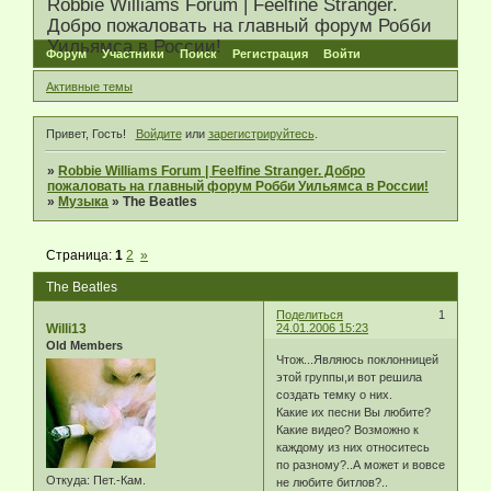
Robbie Williams Forum | Feelfine Stranger.
Добро пожаловать на главный форум Робби
Уильямса в России!
Форум
Участники
Поиск
Регистрация
Войти
Активные темы
Привет, Гость!
Войдите
или
зарегистрируйтесь
.
»
Robbie Williams Forum | Feelfine Stranger. Добро
пожаловать на главный форум Робби Уильямса в России!
»
Музыка
»
The Beatles
Страница:
1
2
»
The Beatles
Поделиться
1
Willi13
24.01.2006 15:23
Old Members
Чтож...Являюсь поклонницей
этой группы,и вот решила
создать темку о них.
Какие их песни Вы любите?
Какие видео? Возможно к
каждому из них относитесь
по разному?..А может и вовсе
Откуда:
Пет.-Кам.
не любите битлов?..