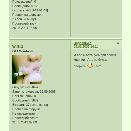
Приглашений:
0
Сообщений:
6768
Возраст:
42
[1984-02-08]
Провел на форуме:
2 часа 57 минут
Последний визит:
26.08.2024 15:05
Поделиться
14
Willi13
26.01.2006 14:11
Old Members
Я всё ж останусь при своем
мнении...А ... не будем
спорить!
Так?..
Откуда:
Пет.-Кам.
Зарегистрирован
: 19.09.2005
Приглашений:
0
Сообщений:
1689
Возраст:
37
[1989-03-13]
Провел на форуме:
Не определено
Последний визит:
31.03.2012 07:09