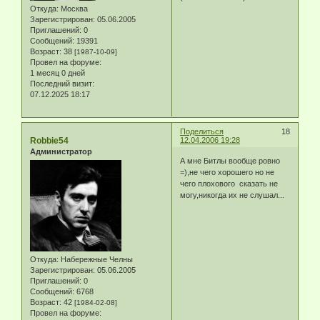
Откуда:
Москва
Зарегистрирован
: 05.06.2005
Приглашений:
0
Сообщений:
19391
Возраст:
38
[1987-10-09]
Провел на форуме:
1 месяц 0 дней
Последний визит:
07.12.2025 18:17
Поделиться
18
Robbie54
12.04.2006 19:28
Администратор
А мне Битлы вообще ровно
=),не чего хорошего но не
чего плохового сказать не
могу,никогда их не слушал...
Откуда:
Набережные Челны
Зарегистрирован
: 05.06.2005
Приглашений:
0
Сообщений:
6768
Возраст:
42
[1984-02-08]
Провел на форуме: