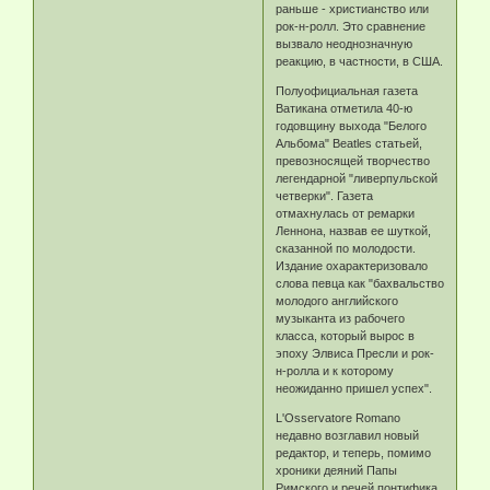
раньше - христианство или
рок-н-ролл. Это сравнение
вызвало неоднозначную
реакцию, в частности, в США.
Полуофициальная газета
Ватикана отметила 40-ю
годовщину выхода "Белого
Альбома" Beatles статьей,
превозносящей творчество
легендарной "ливерпульской
четверки". Газета
отмахнулась от ремарки
Леннона, назвав ее шуткой,
сказанной по молодости.
Издание охарактеризовало
слова певца как "бахвальство
молодого английского
музыканта из рабочего
класса, который вырос в
эпоху Элвиса Пресли и рок-
н-ролла и к которому
неожиданно пришел успех".
L'Osservatore Romano
недавно возглавил новый
редактор, и теперь, помимо
хроники деяний Папы
Римского и речей понтифика,