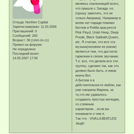
являюсь поклонницей всего,
что пришло с Запада :vo:
(прошу заметить, это не
только Америка). Например в
Откуда:
Northen Capital
моем хит-параде помимо
Зарегистрирован
: 11.03.2006
Битлов и Робби красуются
Приглашений:
0
Pink Floyd, Uriah Heep, Deep
Сообщений:
260
Purple, Black Sabbath,Queen,
Возраст:
36
[1990-04-11]
etc. Я считаю, что вся эта
Провел на форуме:
музыка(назовем ее роком)
Не определено
является тем, что достигло
Последний визит:
гармонии в своем звучании.
14.05.2007 17:06
Т.е. все, что делали все эти
группы, сделано так, как это
должно было быть, и никак
иначе.Вот.
А Битлов я в
действительности люблю, как
уже говорила Марина, за
то,что им удавалось
создавать простые мелодии,
со сложным
характером....если вы
понимаете о чем я.
Так что - VIVA LA BEATLES!
:laugh: