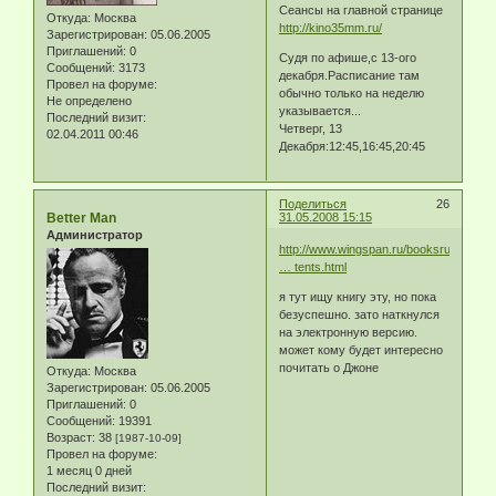
Сеансы на главной странице
Откуда:
Москва
http://kino35mm.ru/
Зарегистрирован
: 05.06.2005
Приглашений:
0
Судя по афише,с 13-ого
Сообщений:
3173
декабря.Расписание там
Провел на форуме:
обычно только на неделю
Не определено
указывается...
Последний визит:
Четверг, 13
02.04.2011 00:46
Декабря:12:45,16:45,20:45
Поделиться
26
Better Man
31.05.2008 15:15
Администратор
http://www.wingspan.ru/booksrus/lives_
… tents.html
я тут ищу книгу эту, но пока
безуспешно. зато наткнулся
на электронную версию.
может кому будет интересно
почитать о Джоне
Откуда:
Москва
Зарегистрирован
: 05.06.2005
Приглашений:
0
Сообщений:
19391
Возраст:
38
[1987-10-09]
Провел на форуме:
1 месяц 0 дней
Последний визит: