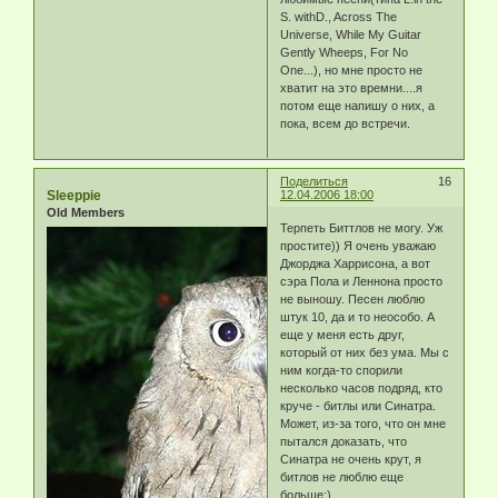
S. withD., Across The
Universe, While My Guitar
Gently Wheeps, For No
One...), но мне просто не
хватит на это времни....я
потом еще напишу о них, а
пока, всем до встречи.
Поделиться
16
Sleeppie
12.04.2006 18:00
Old Members
Терпеть Биттлов не могу. Уж
простите)) Я очень уважаю
Джорджа Харрисона, а вот
сэра Пола и Леннона просто
не выношу. Песен люблю
штук 10, да и то неособо. А
еще у меня есть друг,
который от них без ума. Мы с
ним когда-то спорили
несколько часов подряд, кто
круче - битлы или Синатра.
Может, из-за того, что он мне
пытался доказать, что
Синатра не очень крут, я
битлов не люблю еще
больше:)