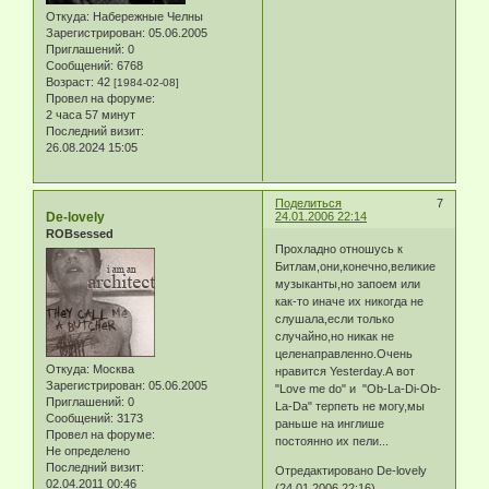
Откуда:
Набережные Челны
Зарегистрирован
: 05.06.2005
Приглашений:
0
Сообщений:
6768
Возраст:
42
[1984-02-08]
Провел на форуме:
2 часа 57 минут
Последний визит:
26.08.2024 15:05
Поделиться
7
De-lovely
24.01.2006 22:14
ROBsessed
Прохладно отношусь к
Битлам,они,конечно,великие
музыканты,но запоем или
как-то иначе их никогда не
слушала,если только
случайно,но никак не
целенаправленно.Очень
Откуда:
Москва
нравится Yesterday.А вот
Зарегистрирован
: 05.06.2005
"Love me do" и "Ob-La-Di-Ob-
Приглашений:
0
La-Da" терпеть не могу,мы
Сообщений:
3173
раньше на инглише
Провел на форуме:
постоянно их пели...
Не определено
Последний визит:
Отредактировано De-lovely
02.04.2011 00:46
(24.01.2006 22:16)