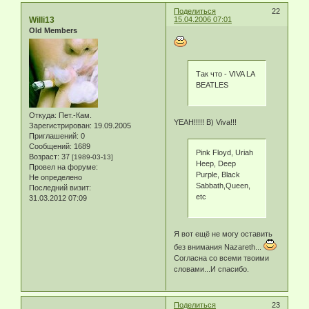
Поделиться
22
Willi13
15.04.2006 07:01
Old Members
Так что - VIVA LA
BEATLES
Откуда:
Пет.-Кам.
YEAH!!!!! B) Viva!!!
Зарегистрирован
: 19.09.2005
Приглашений:
0
Сообщений:
1689
Pink Floyd, Uriah
Возраст:
37
[1989-03-13]
Heep, Deep
Провел на форуме:
Purple, Black
Не определено
Sabbath,Queen,
Последний визит:
etc
31.03.2012 07:09
Я вот ещё не могу оставить
без внимания Nazareth...
Согласна со всеми твоими
словами...И спасибо.
Поделиться
23