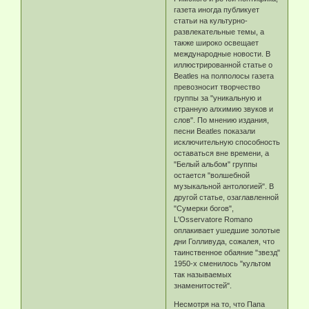
газета иногда публикует
статьи на культурно-
развлекательные темы, а
также широко освещает
международные новости. В
иллюстрированной статье о
Beatles на полполосы газета
превозносит творчество
группы за "уникальную и
странную алхимию звуков и
слов". По мнению издания,
песни Beatles показали
исключительную способность
оставаться вне времени, а
"Белый альбом" группы
остается "волшебной
музыкальной антологией". В
другой статье, озаглавленной
"Сумерки богов",
L'Osservatore Romano
оплакивает ушедшие золотые
дни Голливуда, сожалея, что
таинственное обаяние "звезд"
1950-х сменилось "культом
так называемых
знаменитостей".
Несмотря на то, что Папа