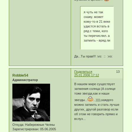
я чуть не так
скажу. может
кому-то в 21 веке
удастся встать в
ряд с теми, кого
ты перечислил. а
затмить - вряд ли
Да...Ты прав!!! :vo: :: :vo:
Поделиться
13
Robbie54
25.01.2006 17:12
Администратор
В нашем мире существует
затмения солнца (А солнце
тоже звезда,как и наши
звезды...
...)))),каждого
можно затмить и стать лучше
других, другой разговор если
об этом не говорить прямо и
вслух...
Откуда:
Набережные Челны
Зарегистрирован
: 05.06.2005