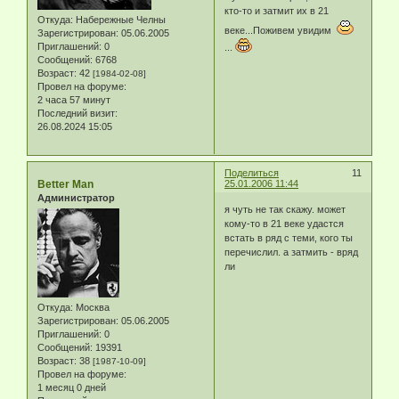
кто-то и затмит их в 21
Откуда:
Набережные Челны
веке...Поживем увидим
Зарегистрирован
: 05.06.2005
Приглашений:
0
...
Сообщений:
6768
Возраст:
42
[1984-02-08]
Провел на форуме:
2 часа 57 минут
Последний визит:
26.08.2024 15:05
Поделиться
11
Better Man
25.01.2006 11:44
Администратор
я чуть не так скажу. может
кому-то в 21 веке удастся
встать в ряд с теми, кого ты
перечислил. а затмить - вряд
ли
Откуда:
Москва
Зарегистрирован
: 05.06.2005
Приглашений:
0
Сообщений:
19391
Возраст:
38
[1987-10-09]
Провел на форуме:
1 месяц 0 дней