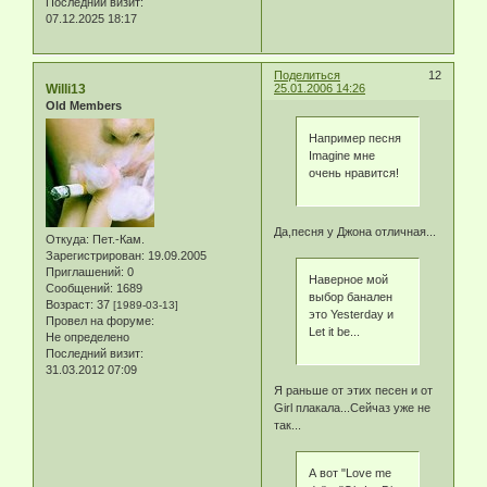
Последний визит:
07.12.2025 18:17
Поделиться
12
Willi13
25.01.2006 14:26
Old Members
Например песня
Imagine мне
очень нравится!
Да,песня у Джона отличная...
Откуда:
Пет.-Кам.
Зарегистрирован
: 19.09.2005
Приглашений:
0
Наверное мой
Сообщений:
1689
выбор банален
Возраст:
37
[1989-03-13]
это Yesterday и
Провел на форуме:
Let it be...
Не определено
Последний визит:
31.03.2012 07:09
Я раньше от этих песен и от
Girl плакала...Сейчаз уже не
так...
А вот "Love me