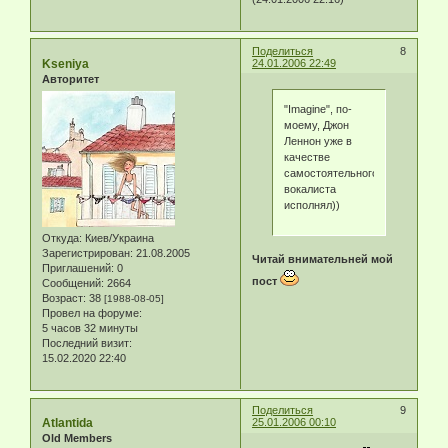
Поделиться
8
Kseniya
24.01.2006 22:49
Авторитет
"Imagine", по-
моему, Джон
Леннон уже в
качестве
самостоятельного
вокалиста
исполнял))
Откуда:
Киев/Украина
Зарегистрирован
: 21.08.2005
Читай внимательней мой
Приглашений:
0
пост
Сообщений:
2664
Возраст:
38
[1988-08-05]
Провел на форуме:
5 часов 32 минуты
Последний визит:
15.02.2020 22:40
Поделиться
9
Atlantida
25.01.2006 00:10
Old Members