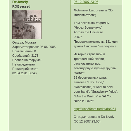
De-lovely
06.12.2007 23:06
ROBsessed
Любители Битлз,вам в "35
миллиметров")
Там показывают фильм
"Через Вселенную"
Across the Universe
2007г.
Продолжительность: 131 мин.
Откуда:
Москва
драма / мюзикл / мелодрама
Зарегистрирован
: 05.06.2005
Приглашений:
0
История страстной и
Сообщений:
3173
трогательной любви,
Провел на форуме:
рассказанная под
Не определено
легендарную музыку группы
Последний визит:
"Битлз".
02.04.2011 00:46
33 бессмертных хита,
включая "Hey Jude,"
"Revolution", "I want to hold
your hand", "Strawberry fields",
"I Am the Walrus" и "All You
Need is Love".
http://kino35mm.ru/details/234
Отредактировано De-lovely
(06.12.2007 23:06)