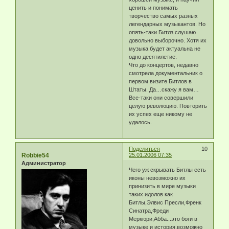
ценить и понимать
творчество самых разных
легендарных музыкантов. Но
опять-таки Битлз слушаю
довольно выборочно. Хотя их
музыка будет актуальна не
одно десятилетие.
Что до концертов, недавно
смотрела документальник о
первом визите Битлов в
Штаты. Да…скажу я вам…
Все-таки они совершили
целую революцию. Повторить
их успех еще никому не
удалось.
Поделиться
10
Robbie54
25.01.2006 07:35
Администратор
Чего уж скрывать Битлы есть
иконы невозможно их
принизить в мире музыки
таких идолов как
Битлы,Элвис Пресли,Френк
Синатра,Фреди
Меркюри,Абба...это боги в
музыке и история,возможно