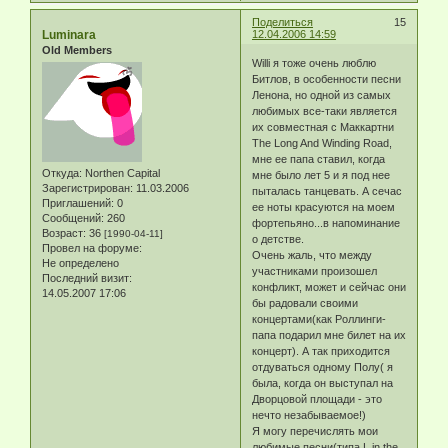
Поделиться
15
Luminara
12.04.2006 14:59
Old Members
Willi я тоже очень люблю
Битлов, в особенности песни
Ленона, но одной из самых
любимых все-таки является
их совместная с Маккартни
The Long And Winding Road,
мне ее папа ставил, когда
Откуда:
Northen Capital
мне было лет 5 и я под нее
Зарегистрирован
: 11.03.2006
пыталась танцевать. А сечас
Приглашений:
0
ее ноты красуются на моем
Сообщений:
260
фортепьяно...в напоминание
Возраст:
36
[1990-04-11]
о детстве.
Провел на форуме:
Очень жаль, что между
Не определено
участниками произошел
Последний визит:
конфликт, может и сейчас они
14.05.2007 17:06
бы радовали своими
концертами(как Роллинги-
папа подарил мне билет на их
концерт). А так приходится
отдуваться одному Полу( я
была, когда он выступал на
Дворцовой площади - это
нечто незабываемое!)
Я могу перечислять мои
любимые песни(типа L.in the