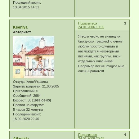
Последний визит:
13.04.2015 14:31
Поделиться
3
Kseniya
24.01.2006 19:55
Авторитет
Я если чесно не знавец их
био,диско..графии.Но очень
люблю просто слушать и
наслаждатся некоторыми
песнями, как группы, так и
отдельных учасников!
Например песня Imagine мне
очень нравится!
Откуда:
Киев/Украина
Зарегистрирован
: 21.08.2005
Приглашений:
0
Сообщений:
2664
Возраст:
38
[1988-08-05]
Провел на форуме:
5 часов 32 минуты
Последний визит:
15.02.2020 22:40
Поделиться
4
Atlantida
24.01.2006 20:45