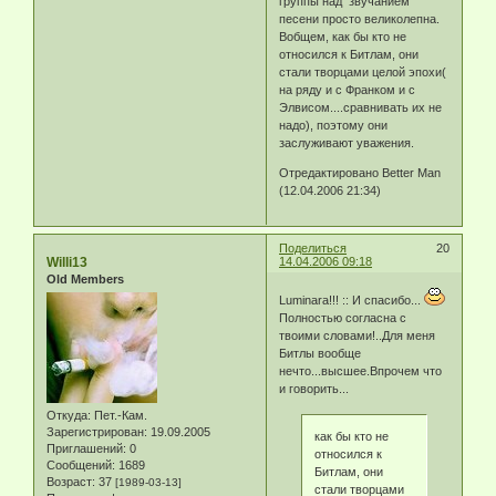
группы над звучанием
песени просто великолепна.
Вобщем, как бы кто не
относился к Битлам, они
стали творцами целой эпохи(
на ряду и с Франком и с
Элвисом....сравнивать их не
надо), поэтому они
заслуживают уважения.
Отредактировано Better Man
(12.04.2006 21:34)
Поделиться
20
Willi13
14.04.2006 09:18
Old Members
Luminara!!! :: И спасибо...
Полностью согласна с
твоими словами!..Для меня
Битлы вообще
нечто...высшее.Впрочем что
и говорить...
Откуда:
Пет.-Кам.
Зарегистрирован
: 19.09.2005
как бы кто не
Приглашений:
0
относился к
Сообщений:
1689
Битлам, они
Возраст:
37
[1989-03-13]
стали творцами