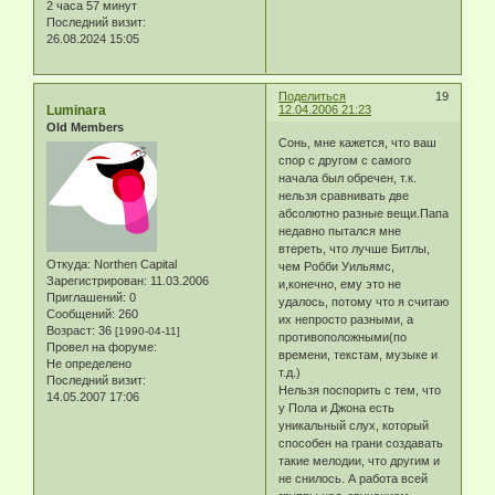
2 часа 57 минут
Последний визит:
26.08.2024 15:05
Поделиться
19
Luminara
12.04.2006 21:23
Old Members
Сонь, мне кажется, что ваш
спор с другом с самого
начала был обречен, т.к.
нельзя сравнивать две
абсолютно разные вещи.Папа
недавно пытался мне
втереть, что лучше Битлы,
Откуда:
Northen Capital
чем Робби Уильямс,
Зарегистрирован
: 11.03.2006
и,конечно, ему это не
Приглашений:
0
удалось, потому что я считаю
Сообщений:
260
их непросто разными, а
Возраст:
36
[1990-04-11]
противоположными(по
Провел на форуме:
времени, текстам, музыке и
Не определено
т.д.)
Последний визит:
Нельзя поспорить с тем, что
14.05.2007 17:06
у Пола и Джона есть
уникальный слух, который
способен на грани создавать
такие мелодии, что другим и
не снилось. А работа всей