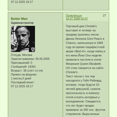
07.12.2025 18:17
Поделиться
27
Better Man
10.07.2008 02:07
Администратор
Торговый дом Christie's
выставит в четверг на
продажу рукопись песни
Джона Леннона Give Peace a
Chance, написанную в 1969
году во время пацифистской
акции «Bed-In», когда певец и
Откуда:
Москва
его жена Йоко Оно неделю
Зарегистрирован
: 05.06.2005
провели в постели в отеле
Приглашений:
0
Монреаля Queen Elizabeth.
Сообщений:
19391
Об этом говорится на сайте
Возраст:
38
[1987-10-09]
Christie's.
Провел на форуме:
Текст песни с тех пор
1 месяц 0 дней
находился у Гейл Рейнард,
Последний визит:
которая, тогда будучи 16-
07.12.2025 18:17
летней девушкой, сумела
проскользнуть в комнату
отеля и взять интервью у
молодоженов. Ожидается,
что лот будет продан
примерно за 300 тыс. фунтов
стерлингов. Вырученные