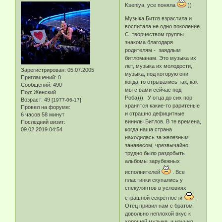
Kseniya, усе поняла
))
Музыка Битлз взрастила и
воспитала не одно поколение.
С творчеством группы
знакома благодаря
родителям - заядлым
битломанам. Это музыка их
лет, музыка их молодости,
Зарегистрирован
: 05.07.2005
музыка, под которую они
Приглашений:
0
когда-то отрывались так, как
Сообщений:
490
мы с вами сейчас под
Пол:
Женский
Роба))). У отца до сих пор
Возраст:
49
[1977-06-17]
хранятся какие-то раритеные
Провел на форуме:
и страшно дефицитные
6 часов 58 минут
винилы Битлов. В те времена,
Последний визит:
09.02.2019 04:54
когда наша страна
находилась за железным
занавесом, чрезвычайно
трудно было раздобыть
альбомы зарубежных
исполнителей
. Все
пластинки скупались у
спекулянтов в условиях
страшной секретности
.
Отец привил нам с братом
довольно неплохой вкус к
хорошей музыке, и научил