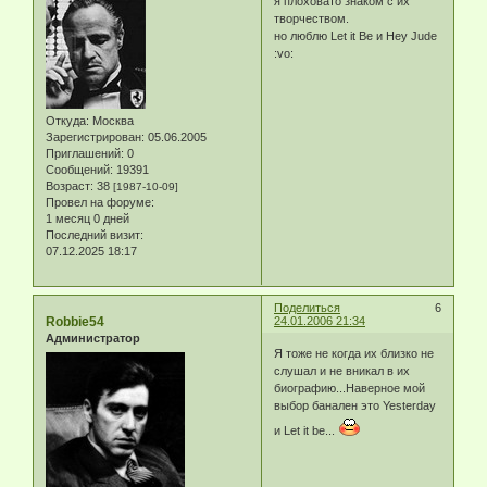
я плоховато знаком с их
творчеством.
но люблю Let it Be и Hey Jude
:vo:
Откуда:
Москва
Зарегистрирован
: 05.06.2005
Приглашений:
0
Сообщений:
19391
Возраст:
38
[1987-10-09]
Провел на форуме:
1 месяц 0 дней
Последний визит:
07.12.2025 18:17
Поделиться
6
Robbie54
24.01.2006 21:34
Администратор
Я тоже не когда их близко не
слушал и не вникал в их
биографию...Наверное мой
выбор банален это Yesterday
и Let it be...