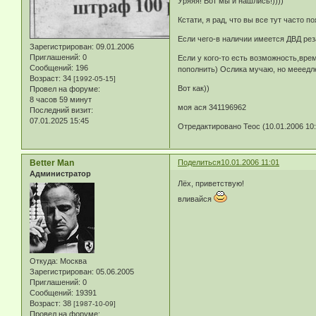
Уряяя! Вот мы и нашлись!))))
Кстати, я рад, что вы все тут часто п
Если чего-в наличии имеется ДВД реза
Зарегистрирован
: 09.01.2006
Приглашений:
0
Если у кого-то есть возможность,вре
Сообщений:
196
пополнить) Ослика мучаю, но мееедле
Возраст:
34
[1992-05-15]
Вот как))
Провел на форуме:
8 часов 59 минут
моя ася 341196962
Последний визит:
07.01.2025 15:45
Отредактировано Teoc (10.01.2006 10:
Better Man
Поделиться
10.01.2006 11:01
Администратор
Лёх, приветствую!
вливайся
Откуда:
Москва
Зарегистрирован
: 05.06.2005
Приглашений:
0
Сообщений:
19391
Возраст:
38
[1987-10-09]
Провел на форуме: