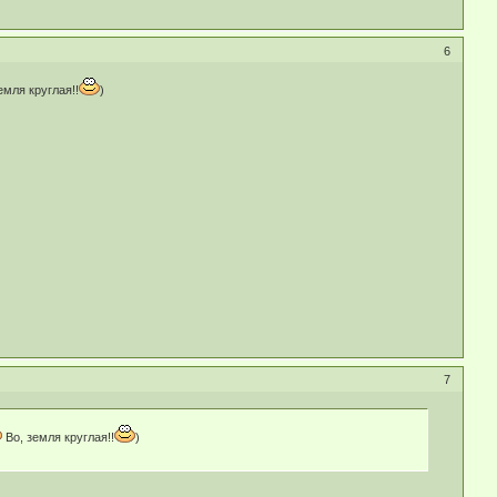
6
емля круглая!!
)
7
Во, земля круглая!!
)