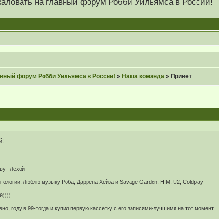
 пожаловать на главный форум Робби Уильямса в России!
главный форум Робби Уильямса в России!
»
Наша команда
»
Привет
й!
овут Лехой
тологии. Люблю музыку Роба, Даррена Хейза и Savage Garden, HIM, U2, Coldplay
))))
о, году в 99-тогда и купил первую кассетку с его записями-лучшими на тот момент....п