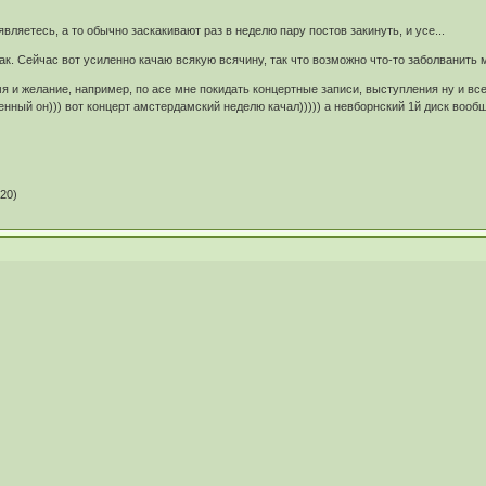
оявляетесь, а то обычно заскакивают раз в неделю пару постов закинуть, и усе...
к. Сейчас вот усиленно качаю всякую всячину, так что возможно что-то заболванить м
мя и желание, например, по асе мне покидать концертные записи, выступления ну и в
нный он))) вот концерт амстердамский неделю качал))))) а невборнский 1й диск вообщ
20)