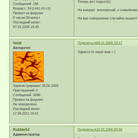
Теперь вот подсел)))
Сообщений:
196
Возраст:
34
[1992-05-15]
На концерт московский, к сожалению, 
Провел на форуме:
8 часов 59 минут
На вас совершенно случайно вышел!
Последний визит:
07.01.2025 15:45
Veldt
Поделиться
09.01.2006 23:17
Авторитет
Здрасссте наше вам = )
Зарегистрирован
: 05.06.2005
Приглашений:
0
Сообщений:
3066
Провел на форуме:
Не определено
Последний визит:
17.09.2011 19:41
Robbie54
Поделиться
10.01.2006 00:50
Администратор