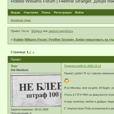
Robbie Williams Forum | Feelfine Stranger. Добро
Форум
Участники
Поиск
Регистрация
Войти
Активные темы
Привет, Гость!
Войдите
или
зарегистрируйтесь
.
»
Robbie Williams Forum | Feelfine Stranger. Добро пожаловать на 
Страница:
1
2
»
Привет
Teoc
Поделиться
09.01.2006 23:13
Old Members
Привет, ребят! Я тут совсем новеньки
Я из Москвы, мне на днях 19 будет, з
Учусь в ГУГН РАН на факультете поли
А еще политику люблю и добрых людей
С творчеством Роба познакомился давн
Зарегистрирован
: 09.01.2006
Приглашений:
0