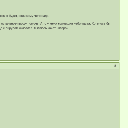
ожно будет, если кому чего надо.
се остальное-прошу помочь. А то у меня коллекция небольшая. Хотелось бы
е с вирусом оказался. пытаюсь качать второй.
8