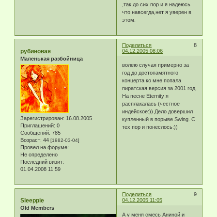
,так до сих пор и я надеюсь
что навсегда,нет я уверен в
этом.
Поделиться
8
рубиновая
04.12.2005 08:06
Маленькая разбойница
волею случая примерно за
год до достопамятного
концерта ко мне попала
пиратская версия за 2001 год.
На песне Eternity я
расплакалась (честное
индейское:)) Дело довершил
Зарегистрирован
: 16.08.2005
купленный в порыве Swing. С
Приглашений:
0
тех пор и понеслось:))
Сообщений:
785
Возраст:
44
[1982-03-04]
Провел на форуме:
Не определено
Последний визит:
01.04.2008 11:59
Поделиться
9
Sleeppie
04.12.2005 11:05
Old Members
А у меня смесь Аниной и