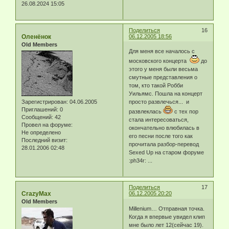
26.08.2024 15:05
Поделиться
16
Оленёнок
06.12.2005 18:56
Old Members
Для меня все началось с
московского концерта
до
этого у меня были весьма
смутные представления о
том, кто такой Робби
Уильямс. Пошла на концерт
Зарегистрирован
: 04.06.2005
просто развлечься... и
Приглашений:
0
развлеклась
с тех пор
Сообщений:
42
стала интересоваться,
Провел на форуме:
окончательно влюбилась в
Не определено
его песни после того как
Последний визит:
прочитала разбор-перевод
28.01.2006 02:48
Sexed Up на старом форуме
:ph34r: ...
Поделиться
17
CrazyMax
06.12.2005 20:20
Old Members
Millenium… Отправная точка.
Когда я впервые увидел клип
мне было лет 12(сейчас 19).