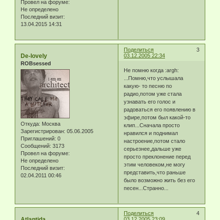
Провел на форуме:
Не определено
Последний визит:
13.04.2015 14:31
Поделиться
3
De-lovely
03.12.2005 22:34
ROBsessed
Не помню когда :argh:
...Помню,что услышала
какую- то песню по
радио,потом уже стала
узнавать его голос и
радоваться его появлению в
эфире,потом был какой-то
Откуда:
Москва
клип...Сначала просто
Зарегистрирован
: 05.06.2005
нравился и поднимал
Приглашений:
0
настроение,потом стало
Сообщений:
3173
серьезнее,дальше уже
Провел на форуме:
просто преклонение перед
Не определено
этим человеком,не могу
Последний визит:
представить,что раньше
02.04.2011 00:46
было возможно жить без его
песен...Странно...
Поделиться
4
Atlantida
03.12.2005 23:09