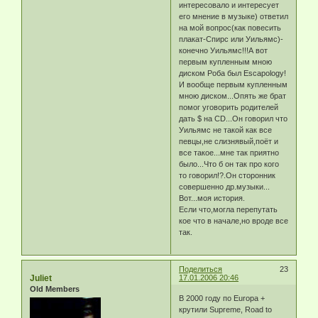
интересовало и интересует
его мнение в музыке) ответил
на мой вопрос(как повесить
плакат-Спирс или Уильямс)-
конечно Уильямс!!!А вот
первым купленным мною
диском Роба был Escapology!
И вообще первым купленным
мною диском...Опять же брат
помог уговорить родителей
дать $ на CD...Он говорил что
Уильямс не такой как все
певцы,не слизнявый,поёт и
все такое...мне так приятно
было...Что б он так про кого
то говорил!?.Он сторонник
совершенно др.музыки...
Вот...моя история.
Если что,могла перепутать
кое что в начале,но вроде все
так.
Поделиться
23
Juliet
17.01.2006 20:46
Old Members
В 2000 году по Europa +
крутили Supreme, Road to