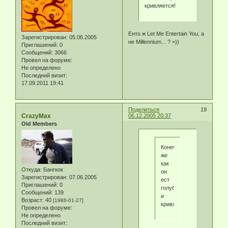
кривляется!
Енто ж Let Me Entertain You, а
Зарегистрирован
: 05.06.2005
не Millennium... ? =))
Приглашений:
0
Сообщений:
3066
Провел на форуме:
Не определено
Последний визит:
17.09.2011 19:41
Поделиться
19
CrazyMax
06.12.2005 20:37
Old Members
Конечно
же
как
Откуда:
Бангкок
он
Зарегистрирован
: 07.06.2005
ест
Приглашений:
0
голубя
Сообщений:
139
и
Возраст:
40
[1986-01-27]
кривляется!
Провел на форуме:
Не определено
Последний визит: