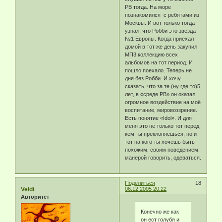
РВ тогда. На море
познакомился с ребятами из
Москвы. И вот только тогда
узнал, что Робби это звезда
№1 Европы. Когда приехал
домой в тот же день закупил
МП3 коллекцию всех
альбомов на тот период. И
пошло поехало. Теперь не
дня без Робби. И хочу
сказать, что за те (ну где то)5
лет, в «среде РВ» он оказал
огромное воздействие на моё
воспитание, мировоззрение.
Есть понятие «Idol». И для
меня это не только тот перед
кем ты преклоняешься, но и
тот на кого ты хочешь быть
похожим, своим поведением,
манерой говорить, одеваться.
Поделиться
18
Veldt
06.12.2005 20:22
Авторитет
Конечно же как
он ест голубя и