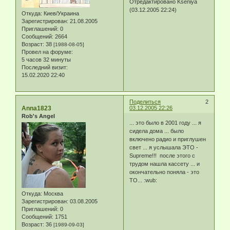
Отредактировано Kseniya
(03.12.2005 22:24)
Откуда:
Киев/Украина
Зарегистрирован
: 21.08.2005
Приглашений:
0
Сообщений:
2664
Возраст:
38
[1988-08-05]
Провел на форуме:
5 часов 32 минуты
Последний визит:
15.02.2020 22:40
Поделиться
2
Anna1823
03.12.2005 22:26
Rob's Angel
... это было в 2001 году ... я
сидела дома ... было
включено радио и приглушен
свет ... я услышала ЭТО -
Supreme!!! после этого с
трудом нашла кассету ... и
окончательно поняла - это
ТО... :wub:
Откуда:
Москва
Зарегистрирован
: 03.08.2005
Приглашений:
0
Сообщений:
1751
Возраст:
36
[1989-09-03]