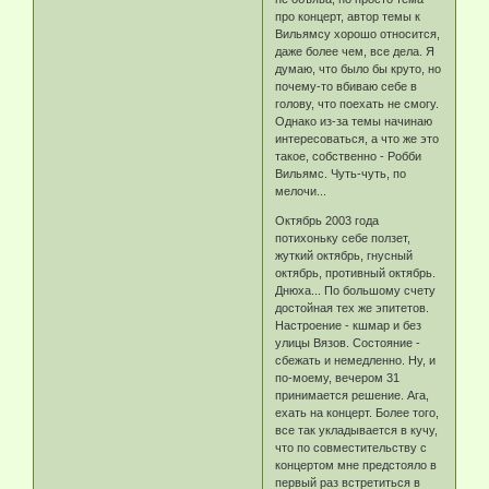
про концерт, автор темы к
Вильямсу хорошо относится,
даже более чем, все дела. Я
думаю, что было бы круто, но
почему-то вбиваю себе в
голову, что поехать не смогу.
Однако из-за темы начинаю
интересоваться, а что же это
такое, собственно - Робби
Вильямс. Чуть-чуть, по
мелочи...
Октябрь 2003 года
потихоньку себе ползет,
жуткий октябрь, гнусный
октябрь, противный октябрь.
Днюха... По большому счету
достойная тех же эпитетов.
Настроение - кшмар и без
улицы Вязов. Состояние -
сбежать и немедленно. Ну, и
по-моему, вечером 31
принимается решение. Ага,
ехать на концерт. Более того,
все так укладывается в кучу,
что по совместительству с
концертом мне предстояло в
первый раз встретиться в