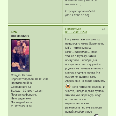
времена" она у меня не
числится. : )
Отредактировано Veldt
(05.12.2005 16:10)
Поделиться
14
6iza
05.12.2005 19:23
Old Members
Ну у меня , как и у многих
началось с клипа Supreme по
MTV потом купила
Sing/....влюбилась...пока
только в музыку.Затем
наступило 9 ноября ,а я,
послушав совета друзей и
родных не полезла в пекло и
купила сидячие места. На
Откуда:
Helsinki
самом концерте я даже
Зарегистрирован
: 01.08.2005
Angels еще не знала наизусть
Приглашений:
0
Сообщений:
33
зато потом понеслось. И
Возраст:
39
[1987-02-26]
знаете, иногда я даже думаю ,
Провел на форуме:
что это уже черезчур, надо
Не определено
остановиться и
Последний визит:
переключиться на
11.12.2013 11:09
реальность, но тут выходит
новый альбом и все