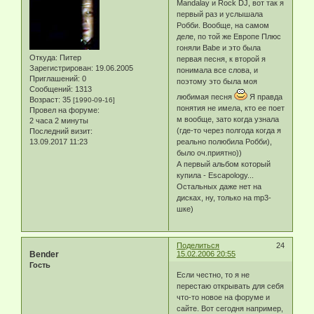
Mandalay и Rock DJ, вот так я
первый раз и услышала
Робби. Вообще, на самом
деле, по той же Европе Плюс
гоняли Babe и это была
Откуда:
Питер
первая песня, к второй я
Зарегистрирован
: 19.06.2005
понимала все слова, и
Приглашений:
0
поэтому это была моя
Сообщений:
1313
любимая песня
Я правда
Возраст:
35
[1990-09-16]
понятия не имела, кто ее поет
Провел на форуме:
м вообще, зато когда узнала
2 часа 2 минуты
(где-то через полгода когда я
Последний визит:
13.09.2017 11:23
реально полюбила Робби),
было оч.приятно))
А первый альбом который
купила - Escapology...
Остальных даже нет на
дисках, ну, только на mp3-
шке)
Поделиться
24
Bender
15.02.2006 20:55
Гость
Если честно, то я не
перестаю открывать для себя
что-то новое на форуме и
сайте. Вот сегодня например,