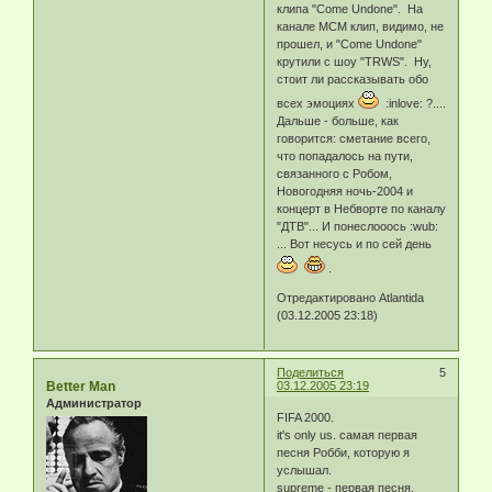
клипа "Come Undone". На
канале MCM клип, видимо, не
прошел, и "Come Undone"
крутили с шоу "TRWS". Ну,
стоит ли рассказывать обо
всех эмоциях
:inlove: ?....
Дальше - больше, как
говорится: сметание всего,
что попадалось на пути,
связанного с Робом,
Новогодняя ночь-2004 и
концерт в Небворте по каналу
"ДТВ"... И понеслооось :wub:
... Вот несусь и по сей день
.
Отредактировано Atlantida
(03.12.2005 23:18)
Поделиться
5
Better Man
03.12.2005 23:19
Администратор
FIFA 2000.
it's only us. самая первая
песня Робби, которую я
услышал.
supreme - первая песня,