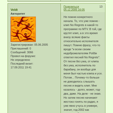
Поделиться
13
Veldt
05.12.2005 16:05
Авторитет
Не помню конкретного
начала. То, что уже помню -
клип No Regrets в какой-то
программе по MTV. В той, где
крутят клип, а в это время
внизу всякие факты
относительно исполнителя
Зарегистрирован
: 05.06.2005
пишут. Помню фразу, что-то
Приглашений:
0
вроде "и всем своим
Сообщений:
3066
недоброжелателям Робби
Провел на форуме:
ответил песней No Regrets".
Не определено
От песни без ума, от клипа
Последний визит:
без ума, исполнитель по
17.09.2011 19:41
барабану, он вообще для
меня был частью клипа и усе.
Потом... Почему-то больше
не доводилось слышать
песню и видеть клип. Мне
казалось - долго, может, год-
два, даже. На деле - не знаю.
Но затем песню начинают
жестоко гонять по радио, я
уже явно учусь в универе,
значит, год 2002 как