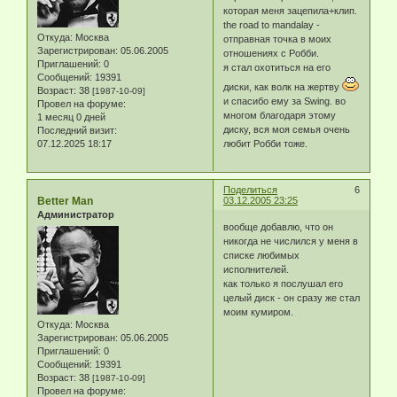
которая меня зацепила+клип.
the road to mandalay -
Откуда:
Москва
отправная точка в моих
Зарегистрирован
: 05.06.2005
отношениях с Робби.
Приглашений:
0
я стал охотиться на его
Сообщений:
19391
диски, как волк на жертву
Возраст:
38
[1987-10-09]
и спасибо ему за Swing. во
Провел на форуме:
многом благодаря этому
1 месяц 0 дней
диску, вся моя семья очень
Последний визит:
07.12.2025 18:17
любит Робби тоже.
Поделиться
6
Better Man
03.12.2005 23:25
Администратор
вообще добавлю, что он
никогда не числился у меня в
списке любимых
исполнителей.
как только я послушал его
целый диск - он сразу же стал
моим кумиром.
Откуда:
Москва
Зарегистрирован
: 05.06.2005
Приглашений:
0
Сообщений:
19391
Возраст:
38
[1987-10-09]
Провел на форуме: