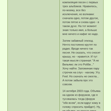
компиляция песен с первых
трех альбомов. Нравилось,
по-моему, все без
исключения, но волнами:
сначала одно, потом другое,
потом пятое и снова одно - в
таком духе. На тот момент
знаю только имя, а больше
мне ничего и нафиг не надо.
Затем забавный эпизод.
Нечто постоянно крутят по
радио. Вроде ничего так
песня. Не сказать, что сносит
крышу, но - нравится. И тут
такая мысля странная: "А не
Вильямс ли это Робби..."
Хочу найти. Запоминаю пару
строчек на слух - нахожу. Угу.
Feel. Но скачать не смогла...
А потом забыла про это
совсем.
14 октября 2003 года. Объява
на одном из форумов, где я
тусовалась тогда (форум
"обо всем", если вдруг кому в
голову спросить прийдет). Ну,
не объява, но просто тема