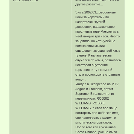
13.12.2006 12:14
другое развитие...
Зима 2002/03...Бессонные
ночи за чертежами по
начерталке, жуткий
депресняк, параллельное
прослушивание Максимума,
Feel каждые три часа. Что-то
зацепило, но хоть убей не
помню свои мысли,
ощущения, эмоции; всё как в
тумане. К началу весны
очухался от комы, появилась
некоторая внутрення
гармония, и тут со мной
стали происходить странные
вещи...
Увидел в Экспрессо на MTV
Angels и Freedom, потом
Supreme. В голове что-то
переклинило. ROBBIE
WILLIAMS, ROBBIE
WILLIAMS, я стал всё чаще
повторять про себя это имя,
оно наполнялось каким-то
мистическим смыслом.
После того как я услышал
Come Undone, уже не было