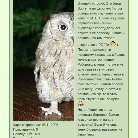
Викиной историй. Это была
Supreme по Европе+. Потом
совершенно случайно, 2 мая
клип по МТВ. Потом я купила
первуюв своей жизни
пиратскую касету(пару лет
спустя я ее переслушивала и
поняла, что там вторая
сторона не с РОбби
).
Потом по каколму-то
ненашему каналу целый день
крутили повтор лучших
Робкиных клипов, потом мне
друг привез свинговый
альбом, потом была статья в
Ровеснике "Как стать Робби
Уильямсом:13 шагов вперед
и ни шагу назад", а потом я
поняла, что где-то в этом
промежутке я сошла сума
Но, в общем, во всем
виновата Supreme. Самая
классная песня на все
времена:) Если б не она,
Зарегистрирован
: 08.11.2005
Приглашений:
0
меня б с вами, наверное, не
Сообщений:
1189
было :laugh: