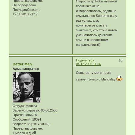
Провел на форуме:
Я просто до Роба музыкой
Не определено
практически не
Последний визит:
интересовалась, радио не
12.11.2013 21:17
слушала, но Supreme пару
раз услышала,
поинтересовалась у
знакомых, кто это, а потом
уже началось движение
крыши в непонятном
направлении:)))
Поделиться
10
Better Man
04.12.2005 11:56
Администратор
Сонь, вот у меня то же
самое, только с Mandalay
Откуда:
Москва
Зарегистрирован
: 05.06.2005
Приглашений:
0
Сообщений:
19391
Возраст:
38
[1987-10-09]
Провел на форуме:
1 месяц 0 дней