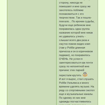
сторону, никогда не
помешают и мне сразу же
захотелось поближе
познакомиться с его
творчеством. Так и пошло-
поехало... По иронии судьбы,
будучи еще ребенком мне
понравилась одна группа
название которой мне никак
не удавалось узнать -
слышал всего два раза и
смутно помню видео клип
(там у Робби длинная
прическа и он в коричневом
пиджаке), но понравилось
ОЧЕНЬ. Не успел я
заинтересоваться как почти
сразу по непонятной мне
причине этих парней
перестали крутить
И вот я вырос, стал слушать
Робби Уильямса и много
времени уделять музыке. На
ряду со спортивными смотел
еще и музыкальные каналы.
По одному из них мне
однажды посчастливилось