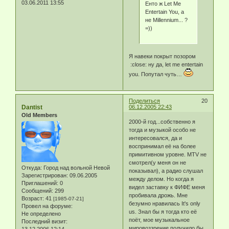
03.06.2011 13:55
Енто ж Let Me
Entertain You, а
не Millennium... ?
=))
Я навеки покрыт позором
:close: ну да, let me entertain
you. Попутал чуть…
Поделиться
20
Dantist
06.12.2005 22:43
Old Members
2000-й год...собственно я
тогда и музыкой особо не
интересовался, да и
воспринимал её на более
примитивном уровне. MTV не
смотрел(у меня он не
Откуда:
Город над вольной Невой
показывал), а радио слушал
Зарегистрирован
: 09.06.2005
между делом. Но когда я
Приглашений:
0
видел заставку к ФИФЕ меня
Сообщений:
299
пробивала дрожь. Мне
Возраст:
41
[1985-07-21]
безумно нравилась It's only
Провел на форуме:
us. Знал бы я тогда кто её
Не определено
поёт, мое музыкальное
Последний визит:
мировоззрение получило бы