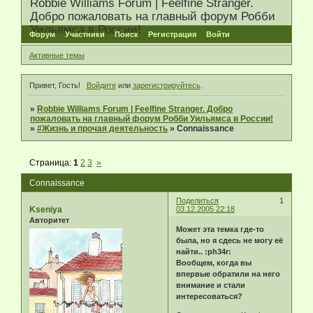
Robbie Williams Forum | Feelfine Stranger.
Добро пожаловать на главный форум Робби
Уильямса в России!
Форум
Участники
Поиск
Регистрация
Войти
Активные темы
Привет, Гость!
Войдите
или
зарегистрируйтесь
.
»
Robbie Williams Forum | Feelfine Stranger. Добро
пожаловать на главный форум Робби Уильямса в России!
»
#Жизнь и прочая деятельность
»
Connaissance
Страница:
1
2
3
»
Connaissance
Поделиться
1
Kseniya
03.12.2005 22:18
Авторитет
Может эта темка где-то
была, но я сдесь не могу её
найти.. :ph34r:
Вообщем, когда вы
впервые обратили на него
внимание и стали
интересоваться?