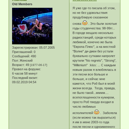
Old Members
Я уже где-то писала об этом,
но не без удовольствия
продублирую сказанное
снова
. Это были золотые
годы студенчества: 98-99гг...
В городе вещало несколько
радиостанций, среди которых
любимой, конечно же была
"Европа Плюс", а на местной
Зарегистрирован
: 05.07.2005
"Волне" ди-джеи без устали
Приглашений:
0
буквально сутками напролет
Сообщений:
490
Пол:
Женский
крутили "No regrets", "Strong",
Возраст:
49
[1977-06-17]
"Millenium" :kiss: ... С каждым
Провел на форуме:
новым разом я влюблялась в
6 часов 58 минут
эти песни все больше и
Последний визит:
больше, и сейчас мне
09.02.2019 04:54
кажется, что Роб был в моей
жизни всегда. Тогда, правда,
не было такой...мммм....
всепоглощенности кумиром,
просто Роб твердо входил в
число любимых
исполнителей
. Заболела
(если можно так выразиться)
я им в июне 2003-го года
после песни и одноименного