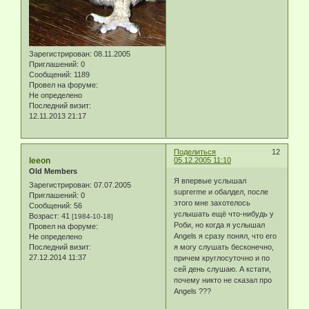
Зарегистрирован
: 08.11.2005
Приглашений:
0
Сообщений:
1189
Провел на форуме:
Не определено
Последний визит:
12.11.2013 21:17
Поделиться
12
leeon
05.12.2005 11:10
Old Members
Я впервые услышал
Зарегистрирован
: 07.07.2005
suprerme и обалдел, после
Приглашений:
0
этого мне захотелось
Сообщений:
56
услышать ещё что-нибудь у
Возраст:
41
[1984-10-18]
Роби, но когда я услышал
Провел на форуме:
Angels я сразу понял, что его
Не определено
Последний визит:
я могу слушать бесконечно,
27.12.2014 11:37
причем круглосуточно и по
сей день слушаю. А кстати,
почему никто не сказал про
Angels ???