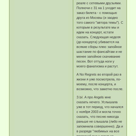
реале с сетевыми друзьями.
Полночи с 31 на 1 уходит на
заказ билета - с помощью
друга из Москвы (и заодно
того самого "автора темы"). С
которым в результате мы и
идем на концерт, кстати
сказать. Следующая неделя
(до концерта) убивается на
всякие сборы плюс запойное
шастание по фансайтам и не
менее запойное скачивание
песен. Вот оттуда ноги у
моего фанатизма и растут.
А No Regrets во второй раз в
жизни я уже посмотрела, по-
моему, после концерта, и
возможно, что заметно после.
З.Ы. А про Angels мне
сказать нечего. Услышала
уже в тот период, что начался
с ноября 2003 и могла точно
сказать, что песню никогда
раньше не слышала (либо не
запомнила совершенно). Да и
в разряде "любимых на все