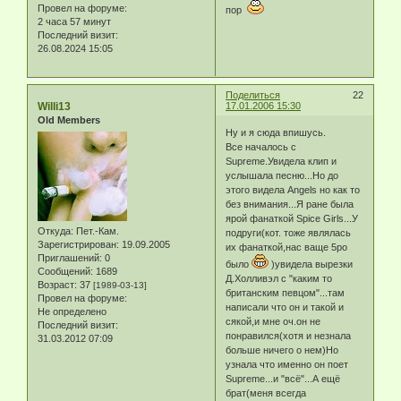
Провел на форуме:
пор
2 часа 57 минут
Последний визит:
26.08.2024 15:05
Поделиться
22
Willi13
17.01.2006 15:30
Old Members
Ну и я сюда впишусь.
Все началось с
Supreme.Увидела клип и
услышала песню...Но до
этого видела Angels но как то
без внимания...Я ране была
ярой фанаткой Spice Girls...У
Откуда:
Пет.-Кам.
подруги(кот. тоже являлась
Зарегистрирован
: 19.09.2005
их фанаткой,нас ваще 5ро
Приглашений:
0
было
)увидела вырезки
Сообщений:
1689
Д.Холливэл с "каким то
Возраст:
37
[1989-03-13]
британским певцом"...там
Провел на форуме:
написали что он и такой и
Не определено
сякой,и мне оч.он не
Последний визит:
понравился(хотя и незнала
31.03.2012 07:09
больше ничего о нем)Но
узнала что именно он поет
Supreme...и "всё"...А ещё
брат(меня всегда