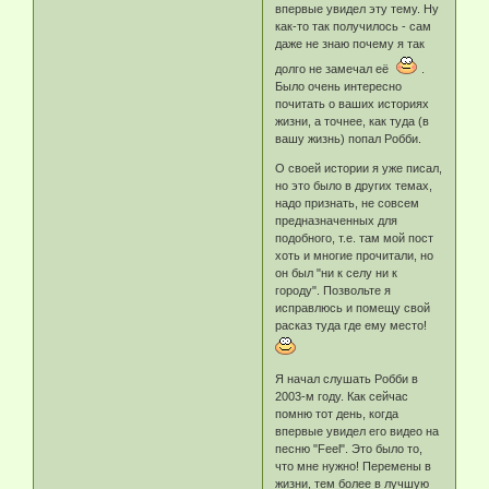
впервые увидел эту тему. Ну
как-то так получилось - сам
даже не знаю почему я так
долго не замечал её
.
Было очень интересно
почитать о ваших историях
жизни, а точнее, как туда (в
вашу жизнь) попал Робби.
О своей истории я уже писал,
но это было в других темах,
надо признать, не совсем
предназначенных для
подобного, т.е. там мой пост
хоть и многие прочитали, но
он был "ни к селу ни к
городу". Позвольте я
исправлюсь и помещу свой
расказ туда где ему место!
Я начал слушать Робби в
2003-м году. Как сейчас
помню тот день, когда
впервые увидел его видео на
песню "Feel". Это было то,
что мне нужно! Перемены в
жизни, тем более в лучшую