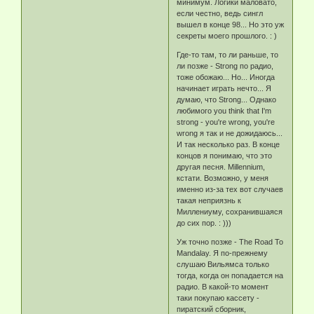
минимум. Логики маловато,
если честно, ведь сингл
вышел в конце 98... Но это уж
секреты моего прошлого. : )
Где-то там, то ли раньше, то
ли позже - Strong по радио,
тоже обожаю... Но... Иногда
начинает играть нечто... Я
думаю, что Strong... Однако
любимого you think that I'm
strong - you're wrong, you're
wrong я так и не дожидаюсь...
И так несколько раз. В конце
концов я понимаю, что это
другая песня. Millennium,
кстати. Возможно, у меня
именно из-за тех вот случаев
такая неприязнь к
Миллениуму, сохранившаяся
до сих пор. : )))
Уж точно позже - The Road To
Mandalay. Я по-прежнему
слушаю Вильямса только
тогда, когда он попадается на
радио. В какой-то момент
таки покупаю кассету -
пиратский сборник,