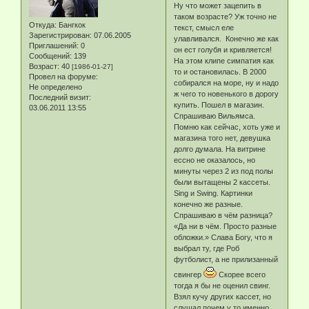
Ну что может зацепить в
таком возрасте? Уж точно не
Откуда:
Бангкок
текст, смысл еле
Зарегистрирован
: 07.06.2005
улавливался. Конечно же как
Приглашений:
0
он ест голубя и кривляется!
Сообщений:
139
На этом клипе симпатия как
Возраст:
40
[1986-01-27]
то и остановилась. В 2000
Провел на форуме:
собирался на море, ну и надо
Не определено
ж чего то новенького в дорогу
Последний визит:
купить. Пошел в магазин.
03.06.2011 13:55
Спрашиваю Вильямса.
Помню как сейчас, хоть уже и
магазина того нет, девушка
долго думала. На витрине
ессно не оказалось, но
минуты через 2 из под полы
были вытащены 2 кассеты.
Sing и Swing. Картинки
конечно же разные.
Спрашиваю в чём разница?
«Да ни в чём. Просто разные
обложки.» Слава Богу, что я
выбрал ту, где Роб
футболист, а не прилизанный
свингер
Скорее всего
тогда я бы не оценил свинг.
Взял кучу других кассет, но
слушал почем у то именно