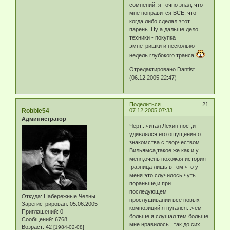
сомнений, я точно знал, что
мне понравится ВСЁ, что
когда либо сделал этот
парень. Ну а дальше дело
техники - покупка
эмпетришки и несколько
недель глубокого транса
Отредактировано Dantist
(06.12.2005 22:47)
Поделиться
21
Robbie54
07.12.2005 07:33
Администратор
Черт...читал Лехин пост,и
удивлялся,его ощущение от
знакомства с творчеством
Вильямса,такое же как и у
меня,очень похожая история
,разница лишь в том что у
меня это случилось чуть
пораньше,и при
последующем
Откуда:
Набережные Челны
прослушивании всё новых
Зарегистрирован
: 05.06.2005
композиций,я пугался...чем
Приглашений:
0
больше я слушал тем больше
Сообщений:
6768
мне нравилось...так до сих
Возраст:
42
[1984-02-08]