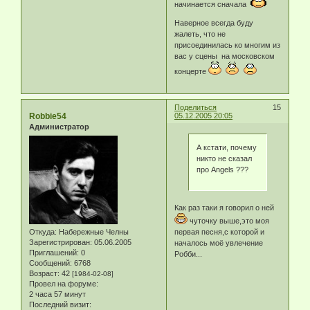
начинается сначала
Наверное всегда буду
жалеть, что не
присоединилась ко многим из
вас у сцены на московском
концерте
Поделиться
15
Robbie54
05.12.2005 20:05
Администратор
А кстати, почему
никто не сказал
про Angels ???
Как раз таки я говорил о ней
чуточку выше,это моя
первая песня,с которой и
Откуда:
Набережные Челны
Зарегистрирован
: 05.06.2005
началось моё увлечение
Приглашений:
0
Робби...
Сообщений:
6768
Возраст:
42
[1984-02-08]
Провел на форуме:
2 часа 57 минут
Последний визит: