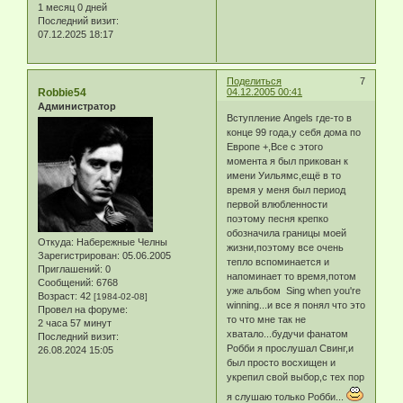
1 месяц 0 дней
Последний визит:
07.12.2025 18:17
Поделиться
7
Robbie54
04.12.2005 00:41
Администратор
Вступление Angels где-то в
конце 99 года,у себя дома по
Европе +,Все с этого
момента я был прикован к
имени Уильямс,ещё в то
время у меня был период
первой влюбленности
поэтому песня крепко
обозначила границы моей
Откуда:
Набережные Челны
жизни,поэтому все очень
Зарегистрирован
: 05.06.2005
тепло вспоминается и
Приглашений:
0
напоминает то время,потом
Сообщений:
6768
уже альбом Sing when you're
Возраст:
42
[1984-02-08]
winning...и все я понял что это
Провел на форуме:
то что мне так не
2 часа 57 минут
хватало...будучи фанатом
Последний визит:
Робби я прослушал Свинг,и
26.08.2024 15:05
был просто восхищен и
укрепил свой выбор,с тех пор
я слушаю только Робби...