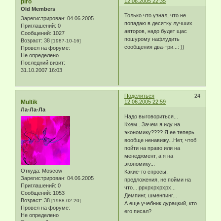
piro
12.06.2005 22:35
Old Members
Только что узнал, что не
Зарегистрирован
: 04.06.2005
попадаю в десятку лучших
Приглашений:
0
авторов, надо будет щас
Сообщений:
1027
пошурому нафлудить
Возраст:
38
[1987-10-16]
сообщения два-три...: ))
Провел на форуме:
Не определено
Последний визит:
31.10.2007 16:03
Поделиться
24
Multik
12.06.2005 22:59
Ла-Ла-Ла
Надо выговориться...
Кхем.. Зачем я иду на
экономику???? Я ее теперь
вообще ненавижу...Нет, чтоб
пойти на право или на
менеджмент, а я на
экономику...
Откуда:
Moscow
Какие-то спросы,
Зарегистрирован
: 04.06.2005
предложения, не пойми на
Приглашений:
0
что... ррхрхрхрхрх...
Сообщений:
1053
Демпинг, шменпинг...
Возраст:
38
[1988-02-20]
А еще учебник дурацкий, кто
Провел на форуме:
его писал?
Не определено