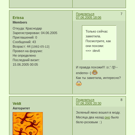
Поделиться
7
Erissa
07.06.2005 18:06
Members
Откуда:
Краснодар
Только сейчас
Зарегистрирован
: 04.06.2005
заметила.
Приглашений:
0
Посмотрите, как
Сообщений:
43
они похожи:
Возраст:
44
[1982-05-12]
<=> :devil:
Провел на форуме:
Не определено
Последний визит:
15.06.2005 00:05
И правда похожи!!! :o::' /][!--
endemo--]
Как ты заметила, интересно?
Поделиться
8
Veldt
07.06.2005 20:30
Авторитет
Зеленый явно вошел в моду.
Месяца два назад
оно
было
бело-розовым : )