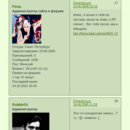
Поделиться
27
Fiona
14.06.2005 02:26
Администратор сайта и форума
Алекс, в аське я тебя не
застала, мыла не знаю, а ЛП
глючит... Вот тебе песня, как и
обещала:
http://fiona.fatal.ru/temp/M20_CC.zip
Откуда:
Санкт-Петербург
Зарегистрирован
: 03.06.2005
Приглашений:
0
Сообщений:
1030
Пол:
Женский
Возраст:
39
[1987-02-22]
Провел на форуме:
1 час 47 минут
Последний визит:
24.10.2022 18:45
Поделиться
28
Robbie54
14.06.2005 11:29
Администратор
Это что концертная запись...?
:o::' /][!--endemo--]