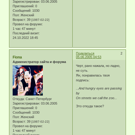
Зарегистрирован
: 03.06.2005
Приглашений:
0
Сообщений:
1030
Пол:
Женский
Возраст:
39
[1987-02-22]
Провел на форуме:
1 час 47 минут
Последний визит:
24.10.2022 18:45
Поделиться
2
Fiona
05.06.2005 04:53
Администратор сайта и форума
Черт, рано нажала, но ладно,
не суть.
Ян, понравилась твоя
подпись:
...And hungry eyes are passing
by
On streets we call the zoo...
Откуда:
Санкт-Петербург
Зарегистрирован
: 03.06.2005
Это откуда такое?
Приглашений:
0
Сообщений:
1030
Пол:
Женский
Возраст:
39
[1987-02-22]
Провел на форуме:
1 час 47 минут