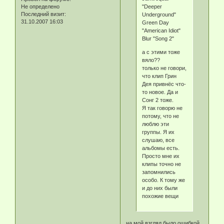
"Deeper
Не определено
Последний визит:
Underground"
31.10.2007 16:03
Green Day
"American Idiot"
Blur "Song 2"
а с этими тоже
вяло??
только не говори,
что клип Грин
Дея привнёс что-
то новое. Да и
Сонг 2 тоже.
Я так говорю не
потому, что не
люблю эти
группы. Я их
слушаю, все
альбомы есть.
Просто мне их
клипы точно не
запомнились
особо. К тому же
и до них были
похожие вещи
на мой взгляд было ошибкой