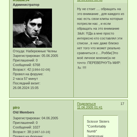
Robbie54
Администратор
Ну не стоит .... обращать на
это внимание , для каждого из
нас есть свои клипы которые
потресли нас , и если
обращать на это внимание
:bluh: !!!Да а мне просто
интересно кто составлял эти
списки , в них даже близко
нет того что может реально
Откуда:
Набережные Челны
сравниться с....Робби(Это
Зарегистрирован
: 05.06.2005
моё личное мнение)а не
Приглашений:
0
точто :ПЕРЕВЕРНУТЬ МИР:
Сообщений:
6768
:fu: !!!!
Возраст:
42
[1984-02-08]
Провел на форуме:
2 часа 57 минут
Последний визит:
26.08.2024 15:05
Поделиться
17
piro
11.06.2005 01:41
Old Members
Зарегистрирован
: 04.06.2005
Scissor Sisters
Приглашений:
0
"Comfortably
Сообщений:
1027
Numb"
Возраст:
38
[1987-10-16]
Jamiroquai
Провел на форуме: