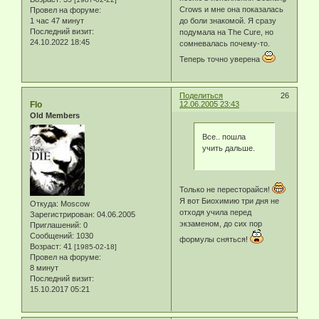
Crows и мне она показалась
Провел на форуме:
до боли знакомой. Я сразу
1 час 47 минут
Последний визит:
подумала на The Cure, но
24.10.2022 18:45
сомневалась почему-то.
Теперь точно уверена
Поделиться
26
Flo
12.06.2005 23:43
Old Members
Все.. пошла
учить дальше.
Только не пересторайся!
Я вот Биохимию три дня не
Откуда:
Moscow
отходя учила перед
Зарегистрирован
: 04.06.2005
экзаменом, до сих пор
Приглашений:
0
Сообщений:
1030
формулы сняться!
Возраст:
41
[1985-02-18]
Провел на форуме:
8 минут
Последний визит:
15.10.2017 05:21