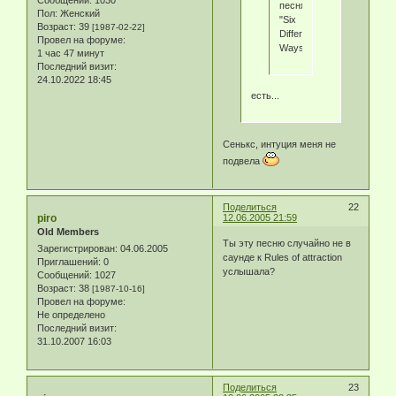
Сообщений:
1030
песня
Пол:
Женский
"Six
Возраст:
39
[1987-02-22]
Different
Провел на форуме:
Ways"?
1 час 47 минут
Последний визит:
24.10.2022 18:45
есть...
Сенькс, интуция меня не
подвела
Поделиться
22
piro
12.06.2005 21:59
Old Members
Ты эту песню случайно не в
Зарегистрирован
: 04.06.2005
саунде к Rules of attraction
Приглашений:
0
услышала?
Сообщений:
1027
Возраст:
38
[1987-10-16]
Провел на форуме:
Не определено
Последний визит:
31.10.2007 16:03
Поделиться
23