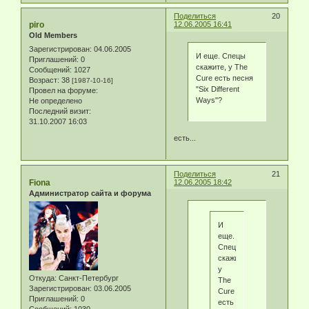
Поделиться
20
piro
12.06.2005 16:41
Old Members
Зарегистрирован
: 04.06.2005
И еще. Спецы
Приглашений:
0
скажите, у The
Сообщений:
1027
Cure есть песня
Возраст:
38
[1987-10-16]
"Six Different
Провел на форуме:
Ways"?
Не определено
Последний визит:
31.10.2007 16:03
есть...
Поделиться
21
Fiona
12.06.2005 18:42
Администратор сайта и форума
И
еще.
Спецы
скажите,
у
Откуда:
Санкт-Петербург
The
Зарегистрирован
: 03.06.2005
Cure
Приглашений:
0
есть