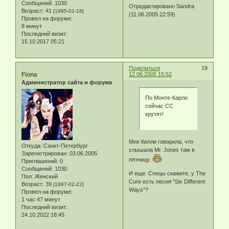
Сообщений:
1030
Отредактировано Sandra
Возраст:
41
[1985-02-18]
(11.06.2005 22:59)
Провел на форуме:
8 минут
Последний визит:
15.10.2017 05:21
Поделиться
19
Fiona
12.06.2005 15:52
Администратор сайта и форума
По Монте-Карло
сейчас СС
крутят!
Мне Килли говорила, что
Откуда:
Санкт-Петербург
слышала Mr. Jones там в
Зарегистрирован
: 03.06.2005
пятницу.
Приглашений:
0
Сообщений:
1030
И еще. Спецы скажите, у The
Пол:
Женский
Cure есть песня "Six Different
Возраст:
39
[1987-02-22]
Ways"?
Провел на форуме:
1 час 47 минут
Последний визит:
24.10.2022 18:45