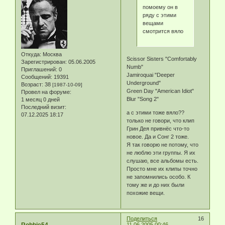
помоему он в
ряду с этими
вещами
смотрится вяло
Откуда:
Москва
Scissor Sisters "Comfortably
Зарегистрирован
: 05.06.2005
Numb"
Приглашений:
0
Jamiroquai "Deeper
Сообщений:
19391
Underground"
Возраст:
38
[1987-10-09]
Green Day "American Idiot"
Провел на форуме:
Blur "Song 2"
1 месяц 0 дней
Последний визит:
а с этими тоже вяло??
07.12.2025 18:17
только не говори, что клип
Грин Дея привнёс что-то
новое. Да и Сонг 2 тоже.
Я так говорю не потому, что
не люблю эти группы. Я их
слушаю, все альбомы есть.
Просто мне их клипы точно
не запомнились особо. К
тому же и до них были
похожие вещи.
Поделиться
16
11.06.2005 00:46