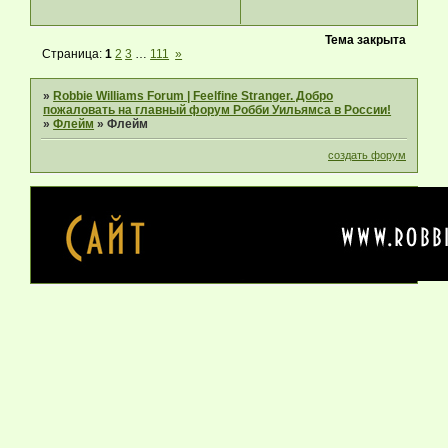
Тема закрыта
Страница:
1
2
3
…
111
»
»
Robbie Williams Forum | Feelfine Stranger. Добро
пожаловать на главный форум Робби Уильямса в России!
»
Флейм
»
Флейм
создать форум