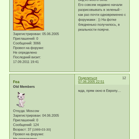
Его совсем недавно начали
разрисовывать в зеленый -
как раз почти одновременно с
форумами : )) На фотке
бледненько получилось, в
реальности поярче.
Зарегистрирован
: 05.06.2005
Приглашений:
0
Сообщений:
3066
Провел на форуме:
Не определено
Последний визит:
17.09.2011 19:41
Поделиться
12
Fea
07.06.2005 22:51
Old Members
мда, прям окно в Европу....
Откуда:
Moscow
Зарегистрирован
: 04.06.2005
Приглашений:
0
Сообщений:
124
Возраст:
37
[1989-03-30]
Провел на форуме:
Не определено