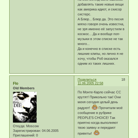
добавлять такие новые вещи
как америка идиот, и скисор
систерс.
А Блюр... Блюр да. Это песня
мягко говоря очень известна,
не зря именно её запустили в
космос... Да и вообще поп-
музыки в этом списке не так
много...
Да и конечно в списке есть
лишние клипы, но лично я не
хочу, чтобы Роб оказался
одним из таких лишних.
Поделиться
18
Flo
11.06.2005 22:58
Old Members
По Монте-Карло сейчас СС
крутят! Прикольно так! Они
меня сегодня целый день
радуют!
Прочитали моё
сообщение в рубрике
PEOPLE'S CHOICE! Так
приятно когда выполняют
Откуда:
Moscow
твою заявку и передают
Зарегистрирован
: 04.06.2005
приветы!
Приглашений:
0