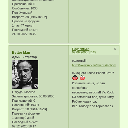
Приглашений:
0
Сообщений:
1030
Пол:
Женский
Возраст:
39
[1987-02-22]
Провел на форуме:
1 час 47 минут
Последний визит:
24.10.2022 18:45
Поделиться
6
Better Man
07.06.2005 17:45
Администратор
офигеть!!!
http://www.mtv.ru/events/actions/2005/
ни одного клипа Робби нет!!!!
Извините меня, но эта
полнейшая
Откуда:
Москва
несправедливость!! Уж Rock
Зарегистрирован
: 05.06.2005
DJ отмечают все, даже кому
Приглашений:
0
Роб не нравится.
Сообщений:
19391
Всё, голосую за Гориллаз : )
Возраст:
38
[1987-10-09]
Провел на форуме:
1 месяц 0 дней
Последний визит:
07.12.2025 18:17