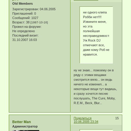
Old Members
Зарегистрирован
: 04.06.2005
ни одного клипа
Приглашений:
0
Робби нет!!!!
Сообщений:
1027
Извините меня,
Возраст:
38
[1987-10-16]
но эта
Провел на форуме:
полнейшая
Не определено
Последний визит:
несправедливость!!
31.10.2007 16:03
Уж Rock DJ
отмечают все,
даже кому Роб не
нравится.
ну не знаю... помоему он в
ряду с этими вещами
смотрится вяло... он ведь
ничего не изменил... а
некоторые вещи тут видишь,
и сразу хочется песню
послушать, The Cure, Moby,
R.E.M., Beck, Blur...
Поделиться
15
Better Man
10.06.2005 23:34
Администратор