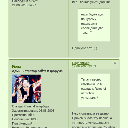
Последний визит:
Все.. пошла учить дальше.
21.08.2013 14:27
надо будет щас
пошурому
нафлудить
сообщения два-
три...: ))
Одно уже есть ; )
Поделиться
25
Fiona
12.06.2005 23:39
Администратор сайта и форума
Ты эту песню
случайно не в
саунде к Rules of
attraction
услышала?
Откуда:
Санкт-Петербург
Зарегистрирован
: 03.06.2005
Нет, я слышала ее давно.
Приглашений:
0
Причем знала эту песню. А
Сообщений:
1030
тут просто услышала эту
Пол:
Женский
песню в исполнении Counting
Возраст:
39
[1987-02-22]