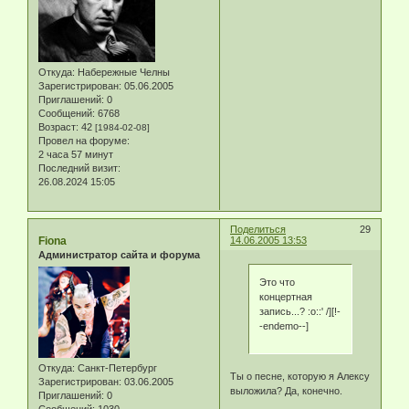
Откуда:
Набережные Челны
Зарегистрирован
: 05.06.2005
Приглашений:
0
Сообщений:
6768
Возраст:
42
[1984-02-08]
Провел на форуме:
2 часа 57 минут
Последний визит:
26.08.2024 15:05
Поделиться
29
Fiona
14.06.2005 13:53
Администратор сайта и форума
Это что
концертная
запись...? :o::' /][!-
-endemo--]
Откуда:
Санкт-Петербург
Ты о песне, которую я Алексу
Зарегистрирован
: 03.06.2005
выложила? Да, конечно.
Приглашений:
0
Сообщений:
1030