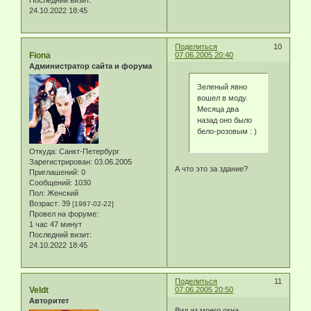
Последний визит:
24.10.2022 18:45
Поделиться
10
Fiona
07.06.2005 20:40
Администратор сайта и форума
Зеленый явно
вошел в моду.
Месяца два
назад оно было
бело-розовым : )
Откуда:
Санкт-Петербург
Зарегистрирован
: 03.06.2005
А что это за здание?
Приглашений:
0
Сообщений:
1030
Пол:
Женский
Возраст:
39
[1987-02-22]
Провел на форуме:
1 час 47 минут
Последний визит:
24.10.2022 18:45
Поделиться
11
Veldt
07.06.2005 20:50
Авторитет
Вид из моего окна.