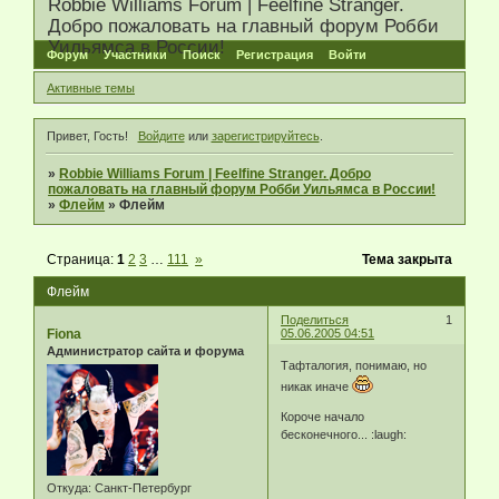
Robbie Williams Forum | Feelfine Stranger.
Добро пожаловать на главный форум Робби
Уильямса в России!
Форум
Участники
Поиск
Регистрация
Войти
Активные темы
Привет, Гость!
Войдите
или
зарегистрируйтесь
.
»
Robbie Williams Forum | Feelfine Stranger. Добро
пожаловать на главный форум Робби Уильямса в России!
»
Флейм
»
Флейм
Страница:
1
2
3
…
111
»
Тема закрыта
Флейм
Поделиться
1
Fiona
05.06.2005 04:51
Администратор сайта и форума
Тафталогия, понимаю, но
никак иначе
Короче начало
бесконечного... :laugh:
Откуда:
Санкт-Петербург