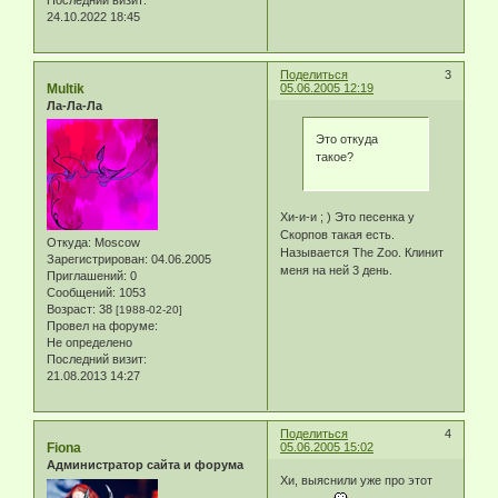
Последний визит:
24.10.2022 18:45
Поделиться
3
Multik
05.06.2005 12:19
Ла-Ла-Ла
Это откуда
такое?
Хи-и-и ; ) Это песенка у
Скорпов такая есть.
Откуда:
Moscow
Называется The Zoo. Клинит
Зарегистрирован
: 04.06.2005
меня на ней 3 день.
Приглашений:
0
Сообщений:
1053
Возраст:
38
[1988-02-20]
Провел на форуме:
Не определено
Последний визит:
21.08.2013 14:27
Поделиться
4
Fiona
05.06.2005 15:02
Администратор сайта и форума
Хи, выяснили уже про этот