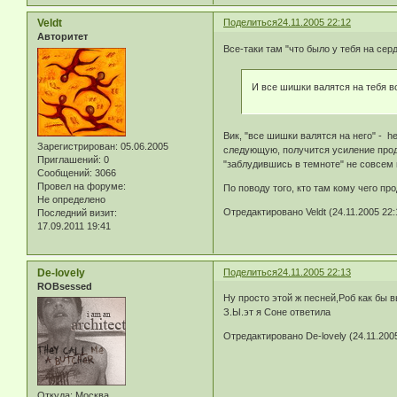
Veldt
Поделиться
24.11.2005 22:12
Авторитет
Все-таки там "что было у тебя на сер
И все шишки валятся на тебя в
Вик, "все шишки валятся на него" - he
Зарегистрирован
: 05.06.2005
следующую, получится усиление продаж
Приглашений:
0
"заблудившись в темноте" не совсем п
Сообщений:
3066
Провел на форуме:
По поводу того, кто там кому чего пр
Не определено
Отредактировано Veldt (24.11.2005 22:
Последний визит:
17.09.2011 19:41
De-lovely
Поделиться
24.11.2005 22:13
ROBsessed
Ну просто этой ж песней,Роб как бы 
З.Ы.эт я Соне ответила
Отредактировано De-lovely (24.11.2005
Откуда:
Москва