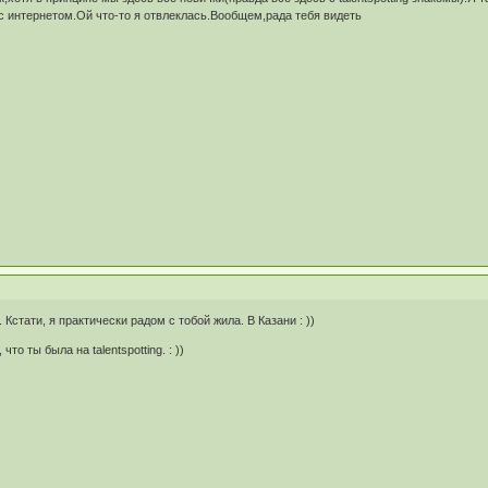
с интернетом.Ой что-то я отвлеклась.Вообщем,рада тебя видеть
Кстати, я практически радом с тобой жила. В Казани : ))
то ты была на talentspotting. : ))