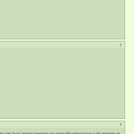
2
3
 там тоже была зарегистрирована под ником Misunderstood но в обсуждениях не