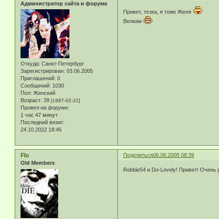
Администратор сайта и форума
Привет, тезка, я тоже Женя
Велкам
Откуда:
Санкт-Петербург
Зарегистрирован
: 03.06.2005
Приглашений:
0
Сообщений:
1030
Пол:
Женский
Возраст:
39
[1987-02-22]
Провел на форуме:
1 час 47 минут
Последний визит:
24.10.2022 18:45
Flo
Поделиться
06.06.2005 08:39
Old Members
Robbie54 и Do-Lovely! Привет! Очень р