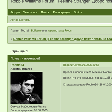
Robbie Williams Forum | Feelfine Stranger. Добро
Форум
Участники
Поиск
Регистрация
Войти
Активные темы
Привет, Гость!
Войдите
или
зарегистрируйтесь
.
»
Robbie Williams Forum | Feelfine Stranger. Добро пожаловать на 
Страница:
1
Привет я новенький!
Robbie54
Поделиться
05.06.2005 20:56
Администратор
Привет я новенький !!! Мой ник Robb
Понял что это реальный певец...Сейч
Отредактировано Robbie54 (26.04.2006
Откуда:
Набережные Челны
Зарегистрирован
: 05.06.2005