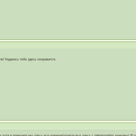
м! Надеюсь тебе здесь понравится.
,хотя в принципе мы здесь все новички(правда все здесь с talentspotting знакомы).Я