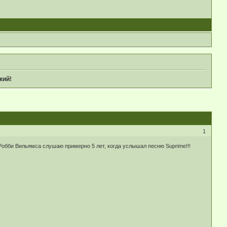
кий!
1
!Робби Вильямса слушаю примерно 5 лет, когда услышал песню Suprime!!!