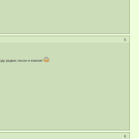
5
воду редких песен и клипов!
6