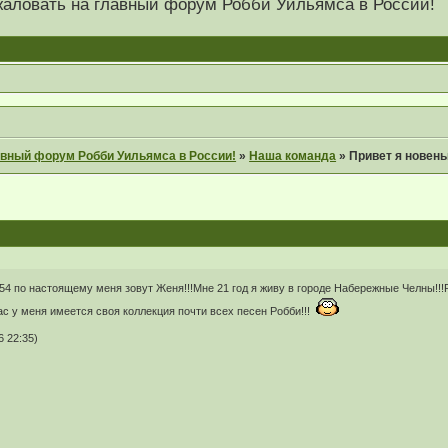
 пожаловать на главный форум Робби Уильямса в России!
главный форум Робби Уильямса в России!
»
Наша команда
»
Привет я новень
ie54 по настоящему меня зовут Женя!!!Мне 21 год я живу в городе Набережные Челны!!
ас у меня имеется своя коллекция почти всех песен Робби!!!
 22:35)