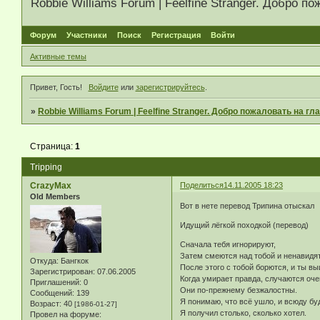
Robbie Williams Forum | Feelfine Stranger. Добро
Форум
Участники
Поиск
Регистрация
Войти
Активные темы
Привет, Гость!
Войдите
или
зарегистрируйтесь
.
»
Robbie Williams Forum | Feelfine Stranger. Добро пожаловать на 
Страница:
1
Tripping
CrazyMax
Поделиться
14.11.2005 18:23
Old Members
Вот в нете перевод Трипина отыскал
Идущий лёгкой походкой (перевод)
Сначала тебя игнорируют,
Затем смеются над тобой и ненавидят
Откуда:
Бангкок
После этого с тобой борются, и ты в
Зарегистрирован
: 07.06.2005
Когда умирает правда, случаются оче
Приглашений:
0
Они по-прежнему безжалостны.
Сообщений:
139
Я понимаю, что всё ушло, и всюду бу
Возраст:
40
[1986-01-27]
Я получил столько, сколько хотел.
Провел на форуме: