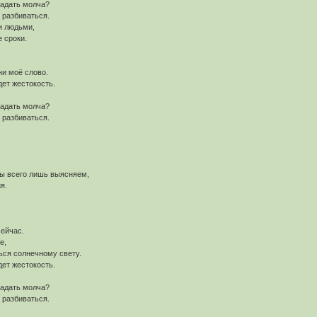
радать молча?
 разбиваться.
и людьми,
 сроки.
ни моё слово.
дет жестокость.
радать молча?
 разбиваться.
мы всего лишь выясняем,
я.
.
сейчас.
е,
ься солнечному свету.
дет жестокость.
радать молча?
 разбиваться.