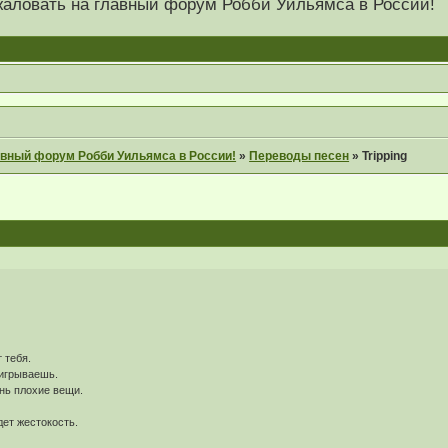
 пожаловать на главный форум Робби Уильямса в России!
главный форум Робби Уильямса в России!
»
Переводы песен
»
Tripping
 тебя.
ыигрываешь.
нь плохие вещи.
дет жестокость.