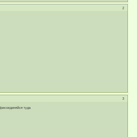
2
3
 Присоединяйся туда