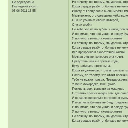
Но почему, по-твоему, мы должны ст
Не определено
Последний визит:
Когда сердце разбито, больше нечему
03.06.2011 13:55
Иногда ты общался с очень мрачным
Мальчиками, отсидевшими небольшие
Они не убивают своих матерей,
Они их любят.
Но тебе это не по зубам, сынок, помя
Я понимаю, что всё ушло, и всюду бу
Я получил столько, сколько хотел.
Но почему, по-твоему, мы должны ст
Когда сердце разбито, больше нечему
Всё прекрасно в скоротечной жизни.
Мечтая о сыне, которого она хочет,
Представь, как я в зрелые годы,
Буду забирать этого сына.
Когда ты думаешь, что мы пропали, 
Почему, по-твоему, это стоит обожани
Тебе не нужна правда. Правда скучна
У меня лихорадка, мне нужно
Покинуть дом, вылезти из машины,
Оставить плохих людей там, где они 
Я оставлю несколько патронов в ружь
И мои глаза больше не будут радоват
Я понимаю, что всё ушло, и всюду бу
Я получил столько, сколько хотел.
Но почему, по-твоему, мы должны ст
Когда сердце разбито, больше нечему