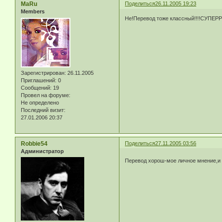
MaRu
Поделиться
26.11.2005 19:23
Members
Не!Перевод тоже классный!!!!СУПЕРР!М
Зарегистрирован
: 26.11.2005
Приглашений:
0
Сообщений:
19
Провел на форуме:
Не определено
Последний визит:
27.01.2006 20:37
Robbie54
Поделиться
27.11.2005 03:56
Администратор
Перевод хорош-мое личное мнение,и н