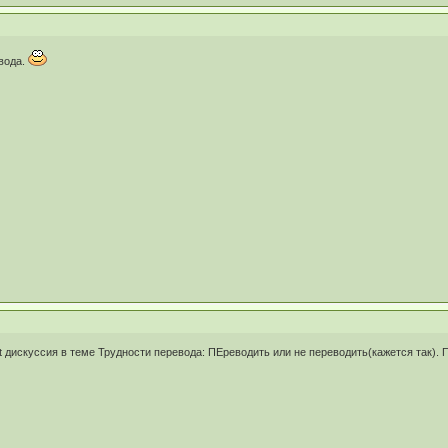
евода.
ldt дискуссия в теме Трудности перевода: ПЕреводить или не переводить(кажется так).