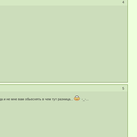
4
5
 и не мне вам обьеснять в чем тут разница...
-_-...