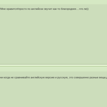
не нравится!просто по английски звучит как-то благороднее....что ли))
и когда не сравнивайте английскую версию и русскую, это совершенно разные вещи,да