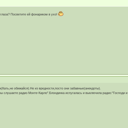
 глаза? Посветите ей фонариком в ухо!
(Кать,не обижайся).Не из вредности,посто они забавные(анекдоты).
вы слушаете радио Монте-Карло".Блондинка испугалась и выключила радио:"Господи и 