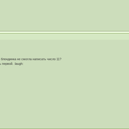
му блондинка не смогла написать число 11?
 первой. :laugh: