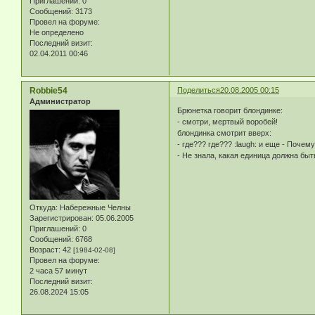
Приглашений:
0
Сообщений:
3173
Провел на форуме:
Не определено
Последний визит:
02.04.2011 00:46
Robbie54
Поделиться
20.08.2005 00:15
Администратор
Брюнетка говорит блондинке:
- смотри, мертвый воробей!
блондинка смотрит вверх:
- где??? где??? :laugh: и еще - Поче
- Не знала, какая единица должна быть
Откуда:
Набережные Челны
Зарегистрирован
: 05.06.2005
Приглашений:
0
Сообщений:
6768
Возраст:
42
[1984-02-08]
Провел на форуме:
2 часа 57 минут
Последний визит:
26.08.2024 15:05