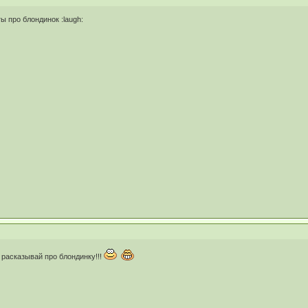
 про блондинок :laugh:
 расказывай про блондинку!!!