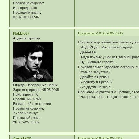
Провел на форуме:
Не определено
Последний визит:
02.04.2011 00:46
Robbie54
Поделиться
19.08.2005 23:19
Администратор
Собрал вождь индейское племя в джу
- ИНДЕЙЦЫ!!! Мы великий народ?
- ДАААААА!
- Тогда почему у нас нет ядерной рак
- Ну... Давайте строить.
Срубили самую здоровую секвойю, выд
- Куда ее запустим?
- Давайте в Ереван!
- А почему в Ереван?
Откуда:
Набережные Челны
- А я других не знаю...
Зарегистрирован
: 05.06.2005
Написали на ракете "На Ереван", стол
Приглашений:
0
- Ни хрена себе... Представляю, что в 
Сообщений:
6768
Возраст:
42
[1984-02-08]
Провел на форуме:
2 часа 57 минут
Последний визит:
26.08.2024 15:05
Anna1823
Поделиться
19.08.2005 23:30