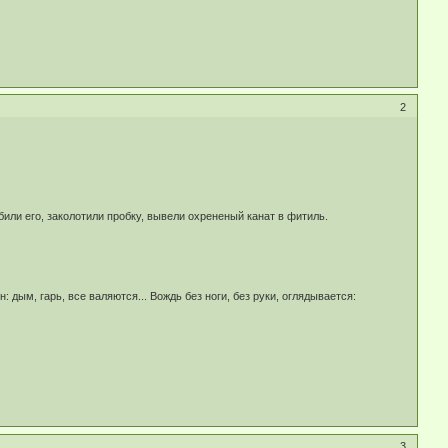
2
ли его, заколотили пробку, вывели охрененый канат в фитиль.
 дым, гарь, все валяются... Вождь без ноги, без руки, оглядывается:
3