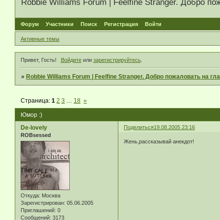
Robbie Williams Forum | Feelfine Stranger. Добро
Форум
Участники
Поиск
Регистрация
Войти
Активные темы
Привет, Гость!
Войдите
или
зарегистрируйтесь
.
»
Robbie Williams Forum | Feelfine Stranger. Добро пожаловать на 
Страница:
1
2
3
…
18
»
Юмор :)
De-lovely
Поделиться
19.08.2005 23:16
ROBsessed
Жень,рассказывай анекдот!
Откуда:
Москва
Зарегистрирован
: 05.06.2005
Приглашений:
0
Сообщений:
3173