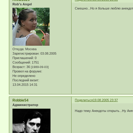
Rob's Angel
Смешно...Но я больше люблю анекдоты
Откуда:
Москва
Зарегистрирован
: 03.08.2005
Приглашений:
0
Сообщений:
1751
Возраст:
36
[1989-09-03]
Провел на форуме:
Не определено
Последний визит:
13.04.2015 14:31
Robbie54
Поделиться
19.08.2005 23:37
Администратор
Надо тему Анекдоты открыть...Ну Аня