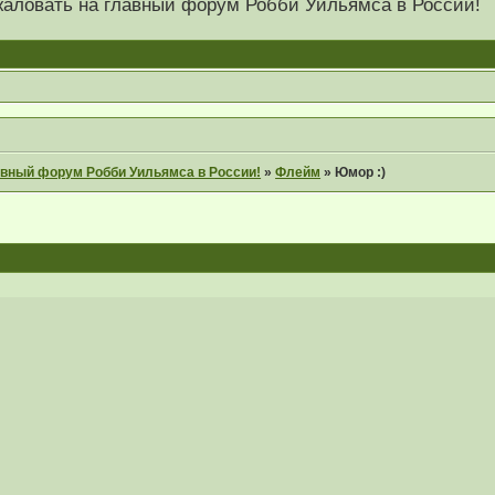
 пожаловать на главный форум Робби Уильямса в России!
главный форум Робби Уильямса в России!
»
Флейм
»
Юмор :)