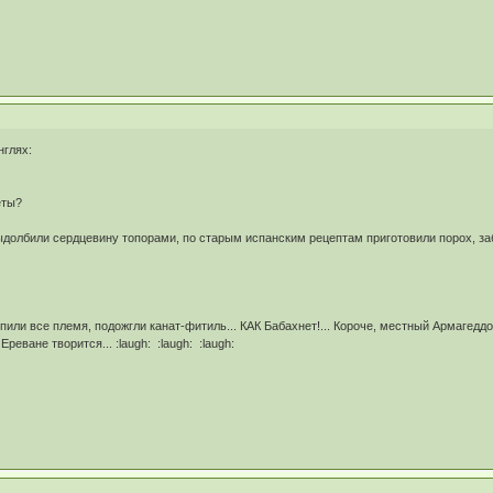
нглях:
еты?
олбили сердцевину топорами, по старым испанским рецептам приготовили порох, заби
пили все племя, подожгли канат-фитиль... КАК Бабахнет!... Короче, местный Армагеддон:
Ереване творится... :laugh: :laugh: :laugh: