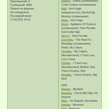
Апрель
- United (упоминание),
Приглашений:
0
Come Undone (упоминание)
Сообщений:
3066
Провел на форуме:
Май
- Hot Fudge
Не определено
(поверхностно), Me And My
Последний визит:
Monkey (упоминание)
17.09.2011 19:41
Июнь
- Hot Fudge
Июль
- Appliance Of Science
(упоминание), How Peculiar,
Get A Little High
Август
- How Peculiar
Сентябрь
- The Road To
Mandalay (упоминание),
Radio, My Culture
Октябрь
- My Culture,
Misunderstood, I Tried Love,
Love Cheat
Ноябрь
- I Tried Love,
Misunderstood, Berliner Star,
These Dreams, Kids
Декабрь
- These Dreams, Big
Beef
2005
Январь
- Big Beef
Февраль
- Get A Little High, No
Regrets
Март
- No Regrets, Revolution
Апрель
- Monsoon
Май
- Monsoon