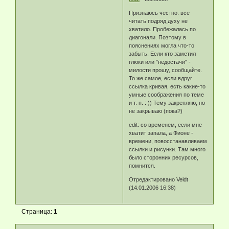
Признаюсь честно: все
читать подряд духу не
хватило. Пробежалась по
диагонали. Поэтому в
пояснениях могла что-то
забыть. Если кто заметил
глюки или "недостачи" -
милости прошу, сообщайте.
То же самое, если вдруг
ссылка кривая, есть какие-то
умные соображения по теме
и т. п. : )) Тему закрепляю, но
не закрываю (пока?)
edit: со временем, если мне
хватит запала, а Фионе -
времени, повосстанавливаем
ссылки и рисунки. Там много
было сторонних ресурсов,
помнится.
Отредактировано Veldt
(14.01.2006 16:38)
Страница:
1