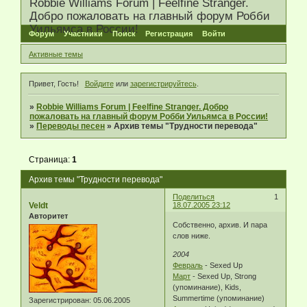
Robbie Williams Forum | Feelfine Stranger.
Добро пожаловать на главный форум Робби
Уильямса в России!
Форум
Участники
Поиск
Регистрация
Войти
Активные темы
Привет, Гость!
Войдите
или
зарегистрируйтесь
.
»
Robbie Williams Forum | Feelfine Stranger. Добро
пожаловать на главный форум Робби Уильямса в России!
»
Переводы песен
»
Архив темы "Трудности перевода"
Страница:
1
Архив темы "Трудности перевода"
Поделиться
1
Veldt
18.07.2005 23:12
Авторитет
Собственно, архив. И пара
слов ниже.
2004
Февраль
- Sexed Up
Март
- Sexed Up, Strong
(упоминание), Kids,
Summertime (упоминание)
Зарегистрирован
: 05.06.2005