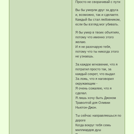
Просто не сворачивай с пути
Вы бы умерли друг за друга
и, возможно, так и сделаете.
Каждый бы стал любовником,
если бы взгляд мог убивать.
Я бы умер в твоих объятиях,
потому что именно этого
желаю.
И я не разочарую тебя,
потому что ты никогда этого
не узнаешь.
За каждое мгновение, что я
потратил просто так, за
каждый секрет, что выдал
За ложь, что я наговорил
окружающим -
Я очень сожалею, что я
сделал.
Я лишь хочу быть Джоном
Траволтой для Оливии
Ньютон-Джон.
Ты сейчас направляешься по
дороге
Когда вокруг тебя семь
миллиардов душ