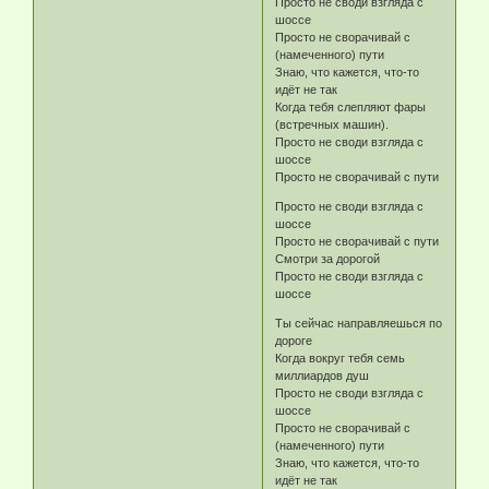
Просто не своди взгляда с
шоссе
Просто не сворачивай с
(намеченного) пути
Знаю, что кажется, что-то
идёт не так
Когда тебя слепляют фары
(встречных машин).
Просто не своди взгляда с
шоссе
Просто не сворачивай с пути
Просто не своди взгляда с
шоссе
Просто не сворачивай с пути
Смотри за дорогой
Просто не своди взгляда с
шоссе
Ты сейчас направляешься по
дороге
Когда вокруг тебя семь
миллиардов душ
Просто не своди взгляда с
шоссе
Просто не сворачивай с
(намеченного) пути
Знаю, что кажется, что-то
идёт не так