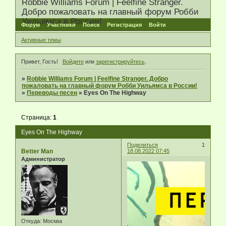
Robbie Williams Forum | Feelfine Stranger.
Добро пожаловать на главный форум Робби
Уильямса в России!
Форум
Участники
Поиск
Регистрация
Войти
Активные темы
Привет, Гость!
Войдите
или
зарегистрируйтесь
.
»
Robbie Williams Forum | Feelfine Stranger. Добро
пожаловать на главный форум Робби Уильямса в России!
»
Переводы песен
»
Eyes On The Highway
Страница:
1
Eyes On The Highway
Поделиться
1
Better Man
18.08.2022 07:45
Администратор
Откуда:
Москва