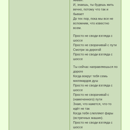
живых.
И, знаешь, ты будешь жить
вечно, потому что так и
бывает
До тех пор, пока мы все не
вспомним, что известно
всем.
Просто не своди взгляда с
шоссе
Просто не сворачивай с пути
Смотри за дорогой
Просто не своди взгляда с
шоссе
Ты сейчас направляешься по
дороге
Когда вокруг тебя семь
миллиардов душ
Просто не своди взгляда с
шоссе
Просто не сворачивай с
(намеченного) пути
Знаю, что кажется, что-то
идёт не так
Когда тебя слепляют фары
(встречных машин).
Просто не своди взгляда с
шоссе