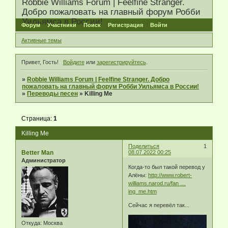
Robbie Williams Forum | Feelfine Stranger.
Добро пожаловать на главный форум Робби
Уильямса в России!
Форум
Участники
Поиск
Регистрация
Войти
Активные темы
Привет, Гость!
Войдите
или
зарегистрируйтесь
.
»
Robbie Williams Forum | Feelfine Stranger. Добро
пожаловать на главный форум Робби Уильямса в России!
»
Переводы песен
»
Killing Me
Страница:
1
Killing Me
Поделиться
1
Better Man
08.07.2022 00:25
Администратор
Когда-то был такой перевод у
Алёны:
http://www.robert-
williams.narod.ru/fan …
ing_me.htm
Сейчас я перевёл так...
Откуда:
Москва