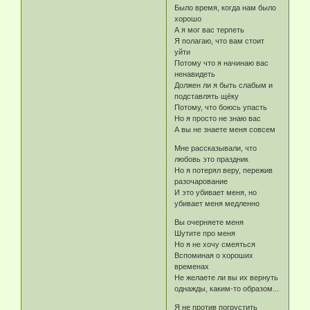
Было время, когда нам было
хорошо
А я мог вас терпеть
Я полагаю, что вам стоит
уйти
Потому что я начинаю вас
ненавидеть
Должен ли я быть слабым и
подставлять щёку
Потому, что боюсь упасть
Но я просто не знаю вас
А вы не знаете меня совсем
Мне рассказывали, что
любовь это праздник
Но я потерял веру, пережив
разочарование
И это убивает меня, но
убивает меня медленно
Вы очерняете меня
Шутите про меня
Но я не хочу смеяться
Вспоминая о хороших
временах
Не желаете ли вы их вернуть
однажды, каким-то образом...
Я не против погрустить