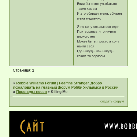
Если бы я мог улыбаться
также как вы
И это убивает меня, убивает
меня медленно
Я не хочу оставаться один
Притворяясь, что ничего
плохого нет
Может быть, просто я хочу
найти себя
Где-нибудь, как-нибудь,
каким-то образом...
Страница:
1
»
Robbie Williams Forum | Feelfine Stranger. Добро
пожаловать на главный форум Робби Уильямса в России!
»
Переводы песен
»
Killing Me
создать форум