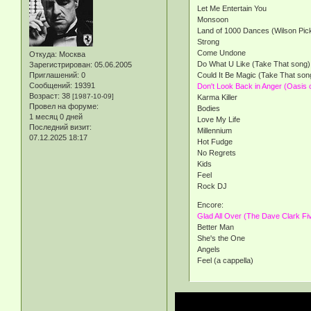
Let Me Entertain You
Monsoon
Land of 1000 Dances (Wilson Pick
Strong
Come Undone
Откуда:
Москва
Do What U Like (Take That song)
Зарегистрирован
: 05.06.2005
Could It Be Magic (Take That son
Приглашений:
0
Сообщений:
19391
Don't Look Back in Anger (Oasis 
Возраст:
38
[1987-10-09]
Karma Killer
Провел на форуме:
Bodies
1 месяц 0 дней
Love My Life
Последний визит:
Millennium
07.12.2025 18:17
Hot Fudge
No Regrets
Kids
Feel
Rock DJ
Encore:
Glad All Over (The Dave Clark Fi
Better Man
She's the One
Angels
Feel (a cappella)