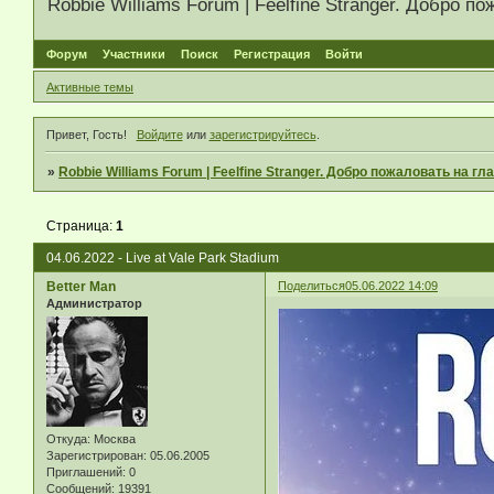
Robbie Williams Forum | Feelfine Stranger. Добро
Форум
Участники
Поиск
Регистрация
Войти
Активные темы
Привет, Гость!
Войдите
или
зарегистрируйтесь
.
»
Robbie Williams Forum | Feelfine Stranger. Добро пожаловать на 
Страница:
1
04.06.2022 - Live at Vale Park Stadium
Better Man
Поделиться
05.06.2022 14:09
Администратор
Откуда:
Москва
Зарегистрирован
: 05.06.2005
Приглашений:
0
Сообщений:
19391