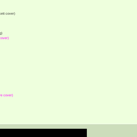
ett cover)
g)
cover)
ve cover)