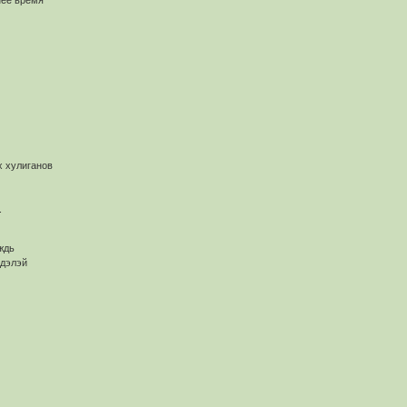
нее время
 хулиганов
.
ждь
ндэлэй