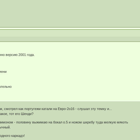
но версию 2001 года.
мени
ательно
м, смотрел как португежи катали на Евро-2о16 - слушал эту темку и...
такое, тот его Шенди?
 лимоном - половину выжимаю на бокал о.5 и ножом шкребу туда мелкую мякоть
ычный.
одного каркадэ!