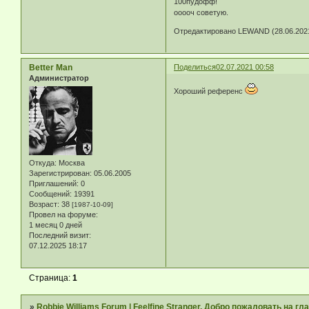
100пудофф!
ооооч советую.
Отредактировано LEWAND (28.06.2021
Better Man
Поделиться
02.07.2021 00:58
Администратор
Хороший референс
Откуда:
Москва
Зарегистрирован
: 05.06.2005
Приглашений:
0
Сообщений:
19391
Возраст:
38
[1987-10-09]
Провел на форуме:
1 месяц 0 дней
Последний визит:
07.12.2025 18:17
Страница:
1
»
Robbie Williams Forum | Feelfine Stranger. Добро пожаловать на 