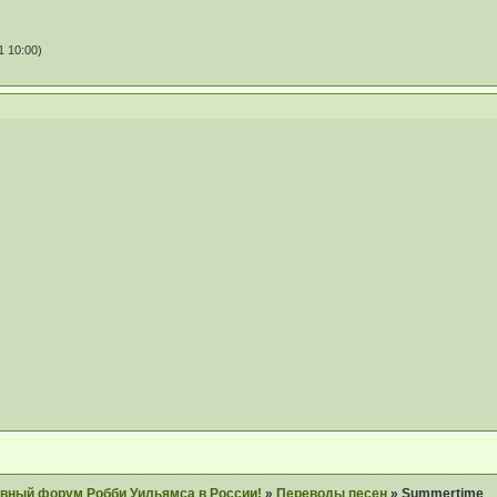
 10:00)
главный форум Робби Уильямса в России!
»
Переводы песен
»
Summertime