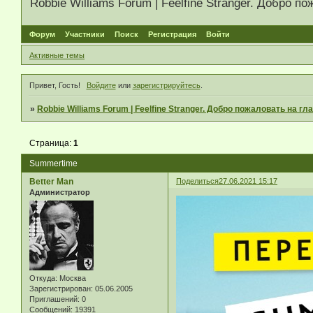
Robbie Williams Forum | Feelfine Stranger. Добро
Форум
Участники
Поиск
Регистрация
Войти
Активные темы
Привет, Гость!
Войдите
или
зарегистрируйтесь
.
»
Robbie Williams Forum | Feelfine Stranger. Добро пожаловать на 
Страница:
1
Summertime
Better Man
Поделиться
27.06.2021 15:17
Администратор
Откуда:
Москва
Зарегистрирован
: 05.06.2005
Приглашений:
0
Сообщений:
19391