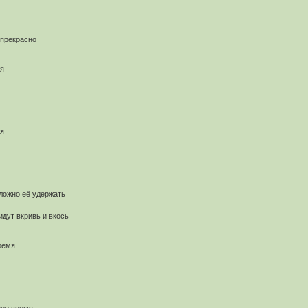
 прекрасно
мя
мя
ложно её удержать
дут вкривь и вкось
ремя