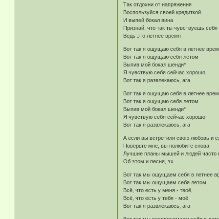
Так отдохни от напряжения
Воспользуйся своей кредиткой
И выпей бокал вина
Признай, что так ты чувствуешь себя
Ведь это летнее время
Вот так я ощущаю себя в летнее вре
Вот так я ощущаю себя летом
Выпив мой бокал шенди*
Я чувствую себя сейчас хорошо
Вот так я развлекаюсь, ага
Вот так я ощущаю себя в летнее вре
Вот так я ощущаю себя летом
Выпив мой бокал шенди*
Я чувствую себя сейчас хорошо
Вот так я развлекаюсь, ага
А если вы встретили свою любовь и с
Поверьте мне, вы полюбите снова
Лучшие планы мышей и людей часто и
Об этом и песня, эх
Вот так мы ощущаем себя в летнее в
Вот так мы ощущаем себя летом
Всё, что есть у меня - твоё,
Всё, что есть у тебя - моё
Вот так я развлекаюсь, ага