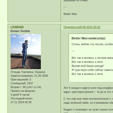
Мурашки по спине.
---
Better Man
LEWAND
Поделиться
28.06.2021 00:18
Enfant Terrible
Better Man написал(а):
Очень люблю эту песню, особен
---
Вот так я молюсь о летнем вре
Вот так я молюсь о лете
Выпив мой бокал шенди*
Я чувствую себя сейчас замеч
Откуда:
Горловка, Украина
Вот так я молюсь о лете
Зарегистрирован
: 21.09.2006
Приглашений:
0
Сообщений:
1937
Возраст:
38
[1987-11-08]
Лет 5 назад я сидя в хате под кондёро
Провел на форуме:
вдруг заинтересовался -- А шо ж это 
5 дней 9 часов
Последний визит:
С тех пор пью пиво исключительно с
27.11.2024 00:30
надо зелёный лайм, но я выжимаю об
Бодрит и освежает не хуже чашки хол