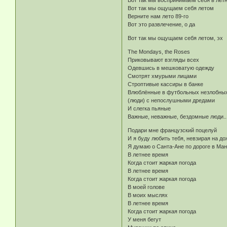
Вот так мы воспринимаем себя в лет
Вот так мы ощущаем себя летом
Верните нам лето 89-го
Вот это развлечение, о да
Вот так мы ощущаем себя летом, эх
The Mondays, the Roses
Приковывают взгляды всех
Одевшись в мешковатую одежду
Смотрят хмурыми лицами
Строптивые кассиры в банке
Влюблённые в футбольных незлобных
(люди) с непослушными дредами
И слегка пьяные
Важные, неважные, бездомные люди..
Подари мне французский поцелуй
И я буду любить тебя, невзирая на до
Я думаю о Санта-Ане по дороге в Ма
В летнее время
Когда стоит жаркая погода
В летнее время
Когда стоит жаркая погода
В моей голове
В моих мыслях
В летнее время
Когда стоит жаркая погода
У меня бегут