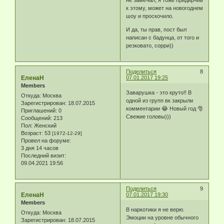
не замечал, я тоже придирчив
к этому, может на новогоднем
шоу и проскочило.
И да, ты прав, пост был
написан с бадунца, от того и
резковато, сорри))
Поделиться
8
ЕленаН
07.01.2017 19:25
Members
Заварушка - это круто!! В
Откуда:
Москва
одной из групп вк закрыли
Зарегистрирован
: 18.07.2015
комментарии 😂 Новый год 🎅
Приглашений:
0
Свежие головы)))
Сообщений:
213
Пол:
Женский
Возраст:
53
[1972-12-29]
Провел на форуме:
3 дня 14 часов
Последний визит:
09.04.2021 19:56
Поделиться
9
ЕленаН
07.01.2017 19:30
Members
В наркотики я не верю.
Откуда:
Москва
Эмоции на уровне обычного
Зарегистрирован
: 18.07.2015