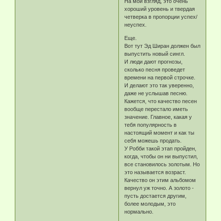
На мой взгляд, это очень
хороший уровень и твердая
четверка в пропорции успех/
неуспех.
Еще.
Вот тут Эд Ширан должен был
выпустить новый сингл.
И люди дают прогнозы,
сколько песня проведет
времени на первой строчке.
И делают это так уверенно,
даже не услышав песню.
Кажется, что качество песен
вообще перестало иметь
значение. Главное, какая у
тебя популярность в
настоящий момент и как ты
себя можешь продать.
У Робби такой этап пройден,
когда, чтобы он ни выпустил,
все становилось золотым. Но
это называется возраст.
Качество он этим альбомом
вернул уж точно. А золото -
пусть достается другим,
более молодым, это
нормально.