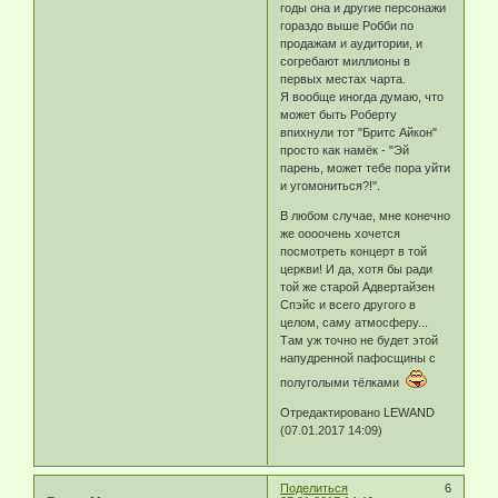
годы она и другие персонажи
гораздо выше Робби по
продажам и аудитории, и
согребают миллионы в
первых местах чарта.
Я вообще иногда думаю, что
может быть Роберту
впихнули тот "Бритс Айкон"
просто как намёк - "Эй
парень, может тебе пора уйти
и угомониться?!".
В любом случае, мне конечно
же оооочень хочется
посмотреть концерт в той
церкви! И да, хотя бы ради
той же старой Адвертайзен
Спэйс и всего другого в
целом, саму атмосферу...
Там уж точно не будет этой
напудренной пафосщины с
полуголыми тёлками
Отредактировано LEWAND
(07.01.2017 14:09)
Поделиться
6