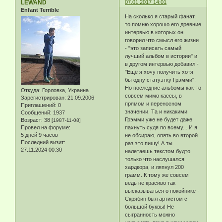
LEWAND
07.01.2017 14:01
Enfant Terrible
На сколько я старый фанат,
то помню хорошо его древние
интервью в которых он
говорил что смысл его жизни
- "это записать самый
лучший альбом в истории" и
в другом интервью добавил -
"Ещё я хочу получить хотя
бы одну статуэтку Грэмми"!
Но последние альбомы как-то
Откуда:
Горловка, Украина
совсем мимо кассы, в
Зарегистрирован
: 21.09.2006
прямом и переносном
Приглашений:
0
значении. Та и никакими
Сообщений:
1937
Грэмми уже не будет даже
Возраст:
38
[1987-11-08]
Провел на форуме:
пахнуть судя по всему... И я
5 дней 9 часов
не обсираю, опять во второй
Последний визит:
раз это пишу! А ты
27.11.2024 00:30
налетаешь текстом будто
только что наслушался
хардкора, и ляпнул 200
грамм. К тому же совсем
ведь не красиво так
высказываться о покойнике -
Скрябин был артистом с
большой буквы! Не
сыгранность можно