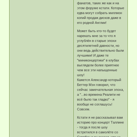
фанатов, таких же как и на
этом форуме кстати. Которые
едва могут собрать миллион
копий продаж дисков даже в
его родной Англии!
Может быть кто-то будет
нарекать мне за то что я
углублён в старые эпохи
десятилетней давности, но
они ведь действительно были
лучшими! И даже те
"миниконцертики" в клубах
выглядели более приятнее
чем все эти напыщенные
шоу!
Кажется Александр который
Беттер Мэн говорил, что
сейчас замечательная эпоха,
а "...во времена Реалити не
всё было так гладко" - я
вообще не соглашусь!
Совсем.
Кстати я не рассказывал вам
историю про концерт Таллине
- тогда я после шоу
встретился в самолёте со
Скрябин и он сказал, что на