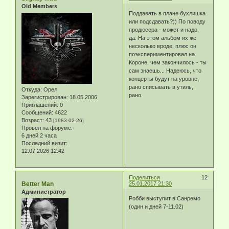
Old Members
Поддавать в плане бухлишка
или подсдавать?)) По поводу
продюсера - может и надо,
да. На этом альбом их же
несколько вроде, плюс он
поэкспериментировал на
Короне, чем закончилось - ты
сам знаешь... Надеюсь, что
концерты будут на уровне,
рано списывать в утиль,
Откуда:
Орел
рано.
Зарегистрирован
: 18.05.2006
Приглашений:
0
Сообщений:
4622
Возраст:
43
[1983-02-26]
Провел на форуме:
6 дней 2 часа
Последний визит:
12.07.2026 12:42
Поделиться
12
Better Man
25.01.2017 21:30
Администратор
Робби выступит в Санремо
(один и дней 7-11.02)