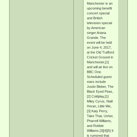
Manchester is an
upcoming benefit
concert special
and British
television special
by American
singer Ariana
Grande. The
event will be held
on June 4, 2017,
at the Old Trafford
Cricket Ground in
Manchester,[1]
and will air live on
BBC One.
Scheduled guest
stars include
Justin Bieber, The
Black Eyed Peas,
[2] Coldplay,[1]
Miley Cyrus, Niall
Horan, Little Mix,
[3] Katy Perry,
Take That, Usher,
Pharrell Williams,
and Robbie
Williams.[3][4][5] It
is rumored that