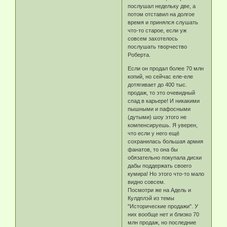
послушал недельку две, а
потом отставил на долгое
время и принялся слушать
что-то старое, если уж
совсем захотелось
послушать творчество
Роберта.
Если он продал более 70 млн
копий, но сейчас еле-еле
дотягивает до 400 тыс.
продаж, то это очевидный
спад в карьере! И никакими
пышными и пафосными
(дутыми) шоу этого не
компенсируешь. Я уверен,
что если у него ещё
сохранилась большая армия
фанатов, то она бы
обязательно покупала диски
дабы поддержать своего
кумира! Но этого что-то мало
видно совсем.
Посмотри же на Адель и
Кулдплэй из темы
"Исторические продажи". У
них вообще нет и близко 70
млн продаж, но последние