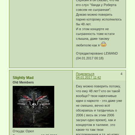
его слух "банда у Роберта
совсем не сыгранная".
Думаю можно поверить
парню которому исполнилось
бы 48 лет.
И в этом концерте не
сыгранность тоже кстати
слышна, даже такому
любителю как я
Отредактировано LEWAND
(04.01.2017 00:18)
Поделиться
4
Slightly Mad
04.01.2017 11:42
Old Members
Ему можно поверить потому,
что ему 48 лет? кто он такой
вообще? твои навязчивые
идеи о наркоте - это даже уже
не смешно, вечно всё
обсираешь и талдычишь о
2006 ( весь вк этим 2006
засрал одно время), как и
концертом в таллине. это
какие-то там твои
Откуда:
Орел
воспоминания и тд, но кому