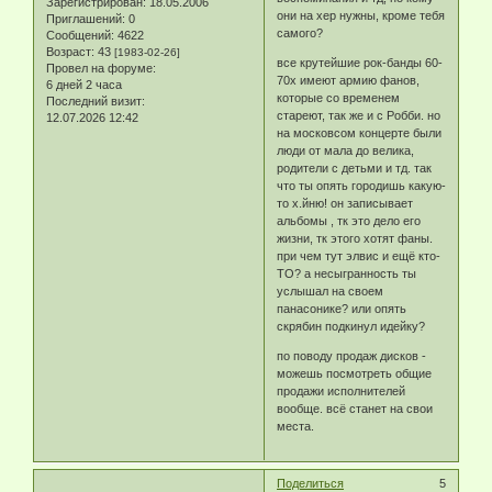
Зарегистрирован
: 18.05.2006
они на хер нужны, кроме тебя
Приглашений:
0
самого?
Сообщений:
4622
Возраст:
43
[1983-02-26]
все крутейшие рок-банды 60-
Провел на форуме:
70х имеют армию фанов,
6 дней 2 часа
которые со временем
Последний визит:
стареют, так же и с Робби. но
12.07.2026 12:42
на московсом концерте были
люди от мала до велика,
родители с детьми и тд. так
что ты опять городишь какую-
то х.йню! он записывает
альбомы , тк это дело его
жизни, тк этого хотят фаны.
при чем тут элвис и ещё кто-
ТО? а несыгранность ты
услышал на своем
панасонике? или опять
скрябин подкинул идейку?
по поводу продаж дисков -
можешь посмотреть общие
продажи исполнителей
вообще. всё станет на свои
места.
Поделиться
5