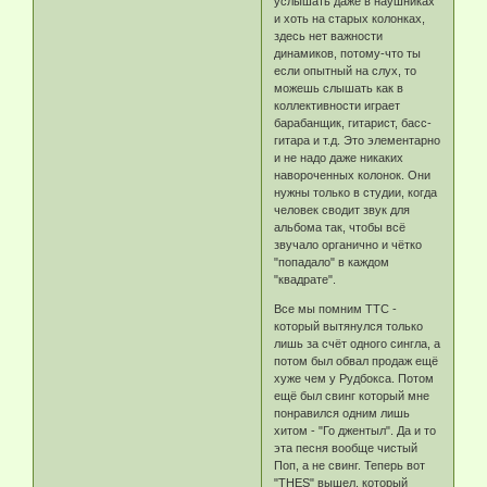
услышать даже в наушниках
и хоть на старых колонках,
здесь нет важности
динамиков, потому-что ты
если опытный на слух, то
можешь слышать как в
коллективности играет
барабанщик, гитарист, басс-
гитара и т.д. Это элементарно
и не надо даже никаких
навороченных колонок. Они
нужны только в студии, когда
человек сводит звук для
альбома так, чтобы всё
звучало органично и чётко
"попадало" в каждом
"квадрате".
Все мы помним ТТС -
который вытянулся только
лишь за счёт одного сингла, а
потом был обвал продаж ещё
хуже чем у Рудбокса. Потом
ещё был свинг который мне
понравился одним лишь
хитом - "Го джентыл". Да и то
эта песня вообще чистый
Поп, а не свинг. Теперь вот
"THES" вышел, который