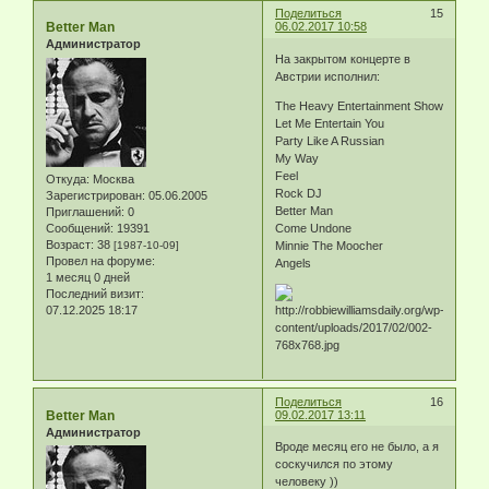
Поделиться
15
Better Man
06.02.2017 10:58
Администратор
На закрытом концерте в
Австрии исполнил:
The Heavy Entertainment Show
Let Me Entertain You
Party Like A Russian
My Way
Feel
Откуда:
Москва
Rock DJ
Зарегистрирован
: 05.06.2005
Better Man
Приглашений:
0
Сообщений:
19391
Come Undone
Возраст:
38
[1987-10-09]
Minnie The Moocher
Провел на форуме:
Angels
1 месяц 0 дней
Последний визит:
07.12.2025 18:17
Поделиться
16
Better Man
09.02.2017 13:11
Администратор
Вроде месяц его не было, а я
соскучился по этому
человеку ))