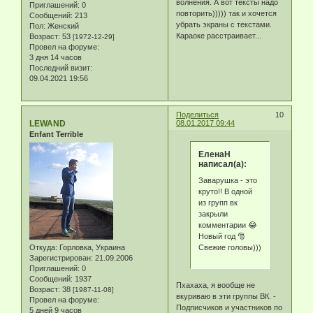
волнения. А вот тексты надо
Приглашений:
0
повторить))))) так и хочется
Сообщений:
213
убрать экраны с текстами.
Пол:
Женский
Караоке расстраивает...
Возраст:
53
[1972-12-29]
Провел на форуме:
3 дня 14 часов
Последний визит:
09.04.2021 19:56
Поделиться
10
LEWAND
08.01.2017 09:44
Enfant Terrible
ЕленаН
написал(а):
Заварушка - это
круто!! В одной
из групп вк
закрыли
комментарии 😂
Новый год 🎅
Свежие головы)))
Откуда:
Горловка, Украина
Зарегистрирован
: 21.09.2006
Приглашений:
0
Сообщений:
1937
Пхахаха, я вообще не
Возраст:
38
[1987-11-08]
вкуриваю в эти группы ВК. -
Провел на форуме:
Подписчиков и участников по
5 дней 9 часов