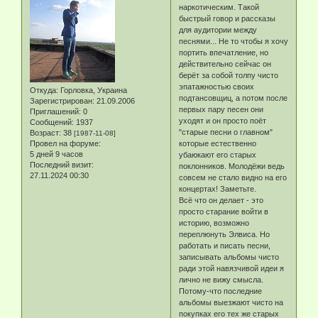
наркотическим. Такой
быстрый говор и рассказы
для аудитории между
песнями... Не то чтобы я хочу
портить впечатление, но
действительно сейчас он
берёт за собой толпу чисто
эпатажностью своих
Откуда:
Горловка, Украина
подтансовщиц, а потом после
Зарегистрирован
: 21.09.2006
первых пару песен они
Приглашений:
0
уходят и он просто поёт
Сообщений:
1937
"старые песни о главном"
Возраст:
38
[1987-11-08]
Провел на форуме:
которые естественно
5 дней 9 часов
убаюкают его старых
Последний визит:
поклонников. Молодёжи ведь
27.11.2024 00:30
совсем не стало видно на его
концертах! Заметьте.
Всё что он делает - это
просто старание войти в
историю, возможно
переплюнуть Элвиса. Но
работать и писать песни,
записывать альбомы чисто
ради этой навязчивой идеи я
лично не вижу смысла.
Потому-что последние
альбомы выезжают чисто на
покупках его тех же старых