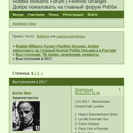
Robbie Williams Forum | Feelfine Stranger.
Добро пожаловать на главный форум Робби
Уильямса в России!
Форум
Участники
Поиск
Регистрация
Войти
Активные темы
Привет, Гость!
Войдите
или
зарегистрируйтесь
.
»
Robbie Williams Forum | Feelfine Stranger. Добро
пожаловать на главный форум Робби Уильямса в России!
»
Выступления: ТВ-промо, церемонии, концерты
»
Выступления в 2017
Страница:
1
2
3
»
Выступления в 2017
Поделиться
1
Better Man
03.01.2017 21:08
Администратор
1.01.2017 - Westminster
Central Hall, London
1. Heavy Entertainment Show
2. Let Me Entertain You
3. Come Undone
4. Party Like a Russian