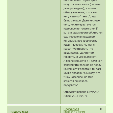
плохие, и некоторые даже
кажутся классными (первые
две-три недели), а потом
обнаруживаешь, что в них
нету чего-то "такого", как
было раньше. Даже не знаю
чего, но это чувствуется
наверное не только мне. И
кстати фактически об этом он
сам говорил в недавнем
интервью, про творческие
идеи - "К своим 40 лет я
начал чувствовать что
выдыхаюсь. Да что там
говорить, я уже выдохся".
А после концерта в Таллине я
зарёкся что больше не поеду
на концерт Роберта и ты сам
Миша писал в 2о13 году, что -
"Шоу классное, но мне
кажется он начала
поддавать".
Отредактировано LEWAND
(08.01.2017 10:07)
Поделиться
11
Slightly Mad
08.01.2017 10:49