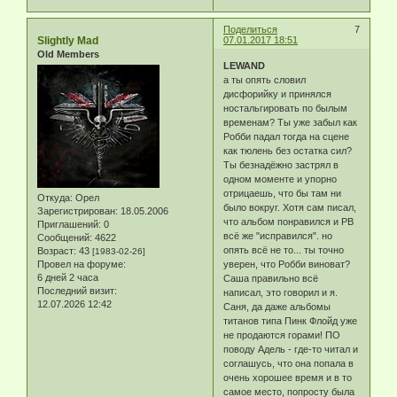
Поделиться
7
Slightly Mad
07.01.2017 18:51
Old Members
LEWAND
а ты опять словил
дисфорийку и принялся
ностальгировать по былым
временам? Ты уже забыл как
Робби падал тогда на сцене
как тюлень без остатка сил?
Ты безнадёжно застрял в
одном моменте и упорно
отрицаешь, что бы там ни
Откуда:
Орел
было вокруг. Хотя сам писал,
Зарегистрирован
: 18.05.2006
что альбом понравился и РВ
Приглашений:
0
всё же "исправился". но
Сообщений:
4622
опять всё не то... ты точно
Возраст:
43
[1983-02-26]
Провел на форуме:
уверен, что Робби виноват?
6 дней 2 часа
Саша правильно всё
Последний визит:
написал, это говорил и я.
12.07.2026 12:42
Саня, да даже альбомы
титанов типа Пинк Флойд уже
не продаются горами! ПО
поводу Адель - где-то читал и
соглашусь, что она попала в
очень хорошее время и в то
самое место, попросту была