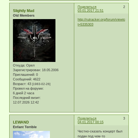
Поделиться
2
Slightly Mad
03.01.2017 21:51
Old Members
http://rutracker.org/forum/viewtopic.php
t=5335303
Откуда:
Орел
Зарегистрирован
: 18.05.2006
Приглашений:
0
Сообщений:
4622
Возраст:
43
[1983-02-26]
Провел на форуме:
6 дней 2 часа
Последний визит:
12.07.2026 12:42
Поделиться
3
LEWAND
04.01.2017 00:15
Enfant Terrible
Честно-сказать концерт был
подан под чем-то