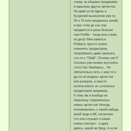
слежу за общими продажами
в карьерах других артистов.
Но даже если Адель и
Кулдплей выхватили уже по
50 и 70 млн проданных копий,
и при этом до сих пор
продаются в разы больше
чем Робби - тогда мои слова
по делу! Мне кажется
Роберту просто нужно
поменять продюсеров,
попробовать даже записать
что-то с "ПШБ". Почему нет?!
Сколько уже можно мусолить
этого Гая Чемберса... Не
обязательно петь с кем-то в
дуэте из модных артистов
или рэперов, а просто
использовать их успешных
продюсеров например.
К тому же я вообще не
переношу современных
новых артистов! Иногда
познакомлюсь с какой-нибудь
юной леди в ВК, посмотрю
что она слушает и какие
клипы смотрит - и диву
даюсь, какой же бред. А если