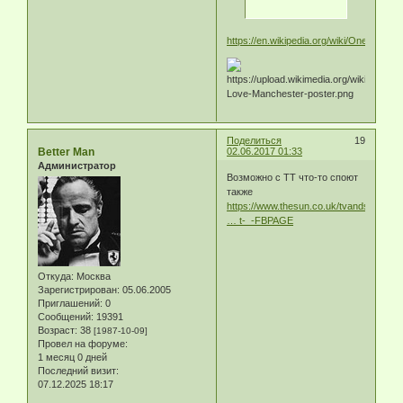
https://en.wikipedia.org/wiki/One_Love
Поделиться
19
Better Man
02.06.2017 01:33
Администратор
Возможно с ТТ что-то споют
также
https://www.thesun.co.uk/tvandshowbiz/
… t-_-FBPAGE
Откуда:
Москва
Зарегистрирован
: 05.06.2005
Приглашений:
0
Сообщений:
19391
Возраст:
38
[1987-10-09]
Провел на форуме:
1 месяц 0 дней
Последний визит:
07.12.2025 18:17