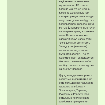
ещё включить нынешнее
музыкальное ТВ - так то
вообще йокнуться можно...
Какие-то зализанные или
шикарно разодетые прикиды,
полуголые девушки будто из
порнороликов, кросовочки за
50 тыс $, навороченные тачки
и шикарные дома, а музыки -
ноль! Но малолетки это
хавают и несут успех этим
"вспышечным артистам".
Зато другие (немногие)
новые артисты, которые
пытаются сделать что-то
качественное - оказываются
без такого внимания, либо
вообще валяются там где-то
на дне хит-парадов.
Дауж, чего душою воротить
если у меня действительно
есть большая ностальгия по
прошлым альбомам -
Эскаполаджи, Терапии,
Рудбоксу и Реалити. Все
остальные последующие
альбомы в принципе не