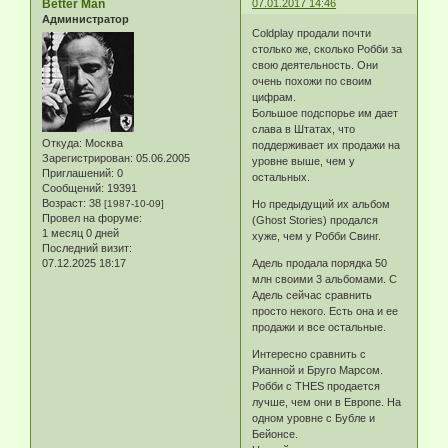
Better Man
07.01.2017 14:46
Администратор
Coldplay продали почти
столько же, сколько Робби за
свою деятельность. Они
очень похожи по своим
цифрам.
Большое подспорье им дает
слава в Штатах, что
Откуда:
Москва
поддерживает их продажи на
Зарегистрирован
: 05.06.2005
уровне выше, чем у
Приглашений:
0
остальных.
Сообщений:
19391
Возраст:
38
[1987-10-09]
Но предыдущий их альбом
Провел на форуме:
(Ghost Stories) продался
1 месяц 0 дней
хуже, чем у Робби Свинг.
Последний визит:
07.12.2025 18:17
Адель продала порядка 50
млн своими 3 альбомами. С
Адель сейчас сравнить
просто некого. Есть она и ее
продажи и все остальные.
Интересно сравнить с
Рианной и Бруго Марсом.
Робби с THES продается
лучше, чем они в Европе. На
одном уровне с Бубле и
Бейонсе.