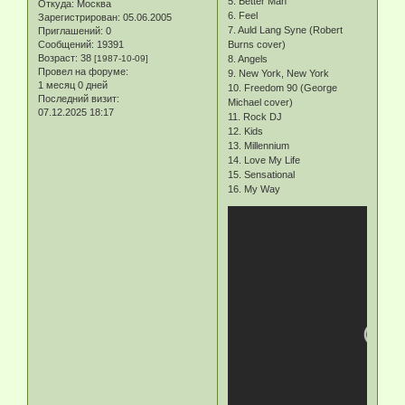
5. Better Man
Откуда:
Москва
6. Feel
Зарегистрирован
: 05.06.2005
7. Auld Lang Syne (Robert
Приглашений:
0
Сообщений:
19391
Burns cover)
Возраст:
38
[1987-10-09]
8. Angels
Провел на форуме:
9. New York, New York
1 месяц 0 дней
10. Freedom 90 (George
Последний визит:
Michael cover)
07.12.2025 18:17
11. Rock DJ
12. Kids
13. Millennium
14. Love My Life
15. Sensational
16. My Way