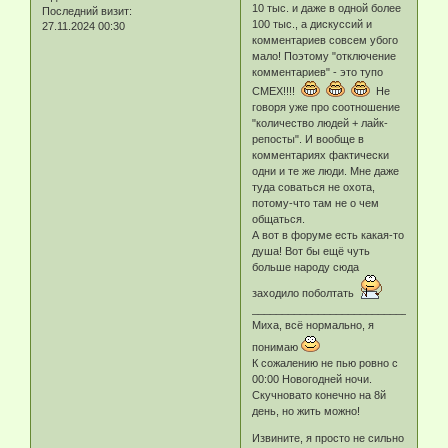
10 тыс. и даже в одной более
Последний визит:
100 тыс., а дискуссий и
27.11.2024 00:30
комментариев совсем убого
мало! Поэтому "отключение
комментариев" - это тупо
СМЕХ!!!!
Не
говоря уже про соотношение
"количество людей + лайк-
репосты". И вообще в
комментариях фактически
одни и те же люди. Мне даже
туда соваться не охота,
потому-что там не о чем
общаться.
А вот в форуме есть какая-то
душа! Вот бы ещё чуть
больше народу сюда
заходило поболтать
_____________________________
Миха, всё нормально, я
понимаю
К сожалению не пью ровно с
00:00 Новогодней ночи.
Скучновато конечно на 8й
день, но жить можно!
Извините, я просто не сильно