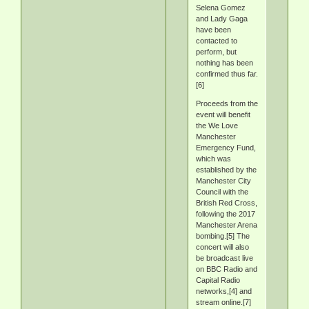
Selena Gomez
and Lady Gaga
have been
contacted to
perform, but
nothing has been
confirmed thus far.
[6]
Proceeds from the
event will benefit
the We Love
Manchester
Emergency Fund,
which was
established by the
Manchester City
Council with the
British Red Cross,
following the 2017
Manchester Arena
bombing.[5] The
concert will also
be broadcast live
on BBC Radio and
Capital Radio
networks,[4] and
stream online.[7]