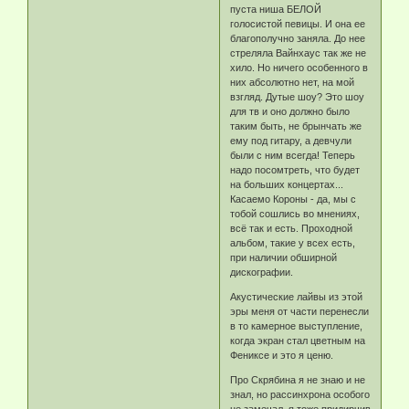
пуста ниша БЕЛОЙ
голосистой певицы. И она ее
благополучно заняла. До нее
стреляла Вайнхаус так же не
хило. Но ничего особенного в
них абсолютно нет, на мой
взгляд. Дутые шоу? Это шоу
для тв и оно должно было
таким быть, не брынчать же
ему под гитару, а девчули
были с ним всегда! Теперь
надо посомтреть, что будет
на больших концертах...
Касаемо Короны - да, мы с
тобой сошлись во мнениях,
всё так и есть. Проходной
альбом, такие у всех есть,
при наличии обширной
дискографии.
Акустические лайвы из этой
эры меня от части перенесли
в то камерное выступление,
когда экран стал цветным на
Фениксе и это я ценю.
Про Скрябина я не знаю и не
знал, но рассинхрона особого