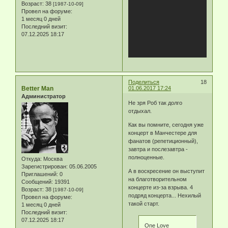
Возраст:
38
[1987-10-09]
Провел на форуме:
1 месяц 0 дней
Последний визит:
07.12.2025 18:17
Поделиться
18
Better Man
01.06.2017 17:24
Администратор
Не зря Роб так долго
отдыхал.
Как вы помните, сегодня уже
концерт в Манчестере для
фанатов (репетиционный),
завтра и послезавтра -
полноценные.
Откуда:
Москва
Зарегистрирован
: 05.06.2005
А в воскресение он выступит
Приглашений:
0
на благотворительном
Сообщений:
19391
концерте из-за взрыва. 4
Возраст:
38
[1987-10-09]
подряд концерта... Нехилый
Провел на форуме:
такой старт.
1 месяц 0 дней
Последний визит:
07.12.2025 18:17
One Love