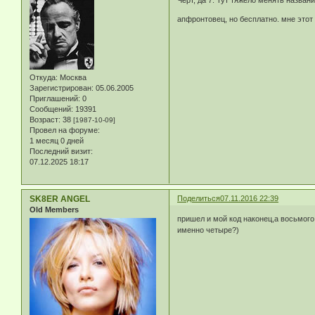
апфронтовец, но бесплатно. мне этот 
Откуда:
Москва
Зарегистрирован
: 05.06.2005
Приглашений:
0
Сообщений:
19391
Возраст:
38
[1987-10-09]
Провел на форуме:
1 месяц 0 дней
Последний визит:
07.12.2025 18:17
SK8ER ANGEL
Поделиться
07.11.2016 22:39
Old Members
пришел и мой код наконец,а восьмого
именно четыре?)