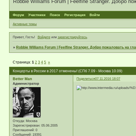
Robbie Williams Forum | Feelfine Stranger. Добро
Форум
Участники
Поиск
Регистрация
Войти
Активные темы
Привет, Гость!
Войдите
или
зарегистрируйтесь
.
»
Robbie Williams Forum | Feelfine Stranger. Добро пожаловать на 
Страница:
1
2
3
4
5
»
Концерты в России в 2017 отменены! (СПб 7.09 - Москва 10.09)
Better Man
Поделиться
07.11.2016 18:07
Администратор
Откуда:
Москва
Зарегистрирован
: 05.06.2005
Приглашений:
0
Сообщений:
19391