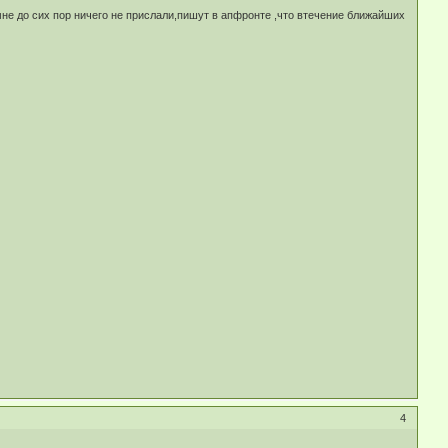
не до сих пор ничего не прислали,пишут в апфронте ,что втечение ближайших
4