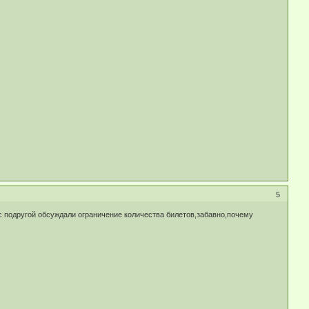
5
я с подругой обсуждали ограничение количества билетов,забавно,почему