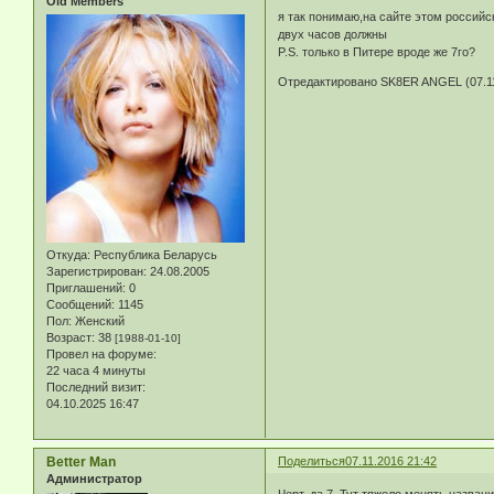
Old Members
я так понимаю,на сайте этом российс
двух часов должны
P.S. только в Питере вроде же 7го?
Отредактировано SK8ER ANGEL (07.11
Откуда:
Республика Беларусь
Зарегистрирован
: 24.08.2005
Приглашений:
0
Сообщений:
1145
Пол:
Женский
Возраст:
38
[1988-01-10]
Провел на форуме:
22 часа 4 минуты
Последний визит:
04.10.2025 16:47
Better Man
Поделиться
07.11.2016 21:42
Администратор
Черт, да 7. Тут тяжело менять названи