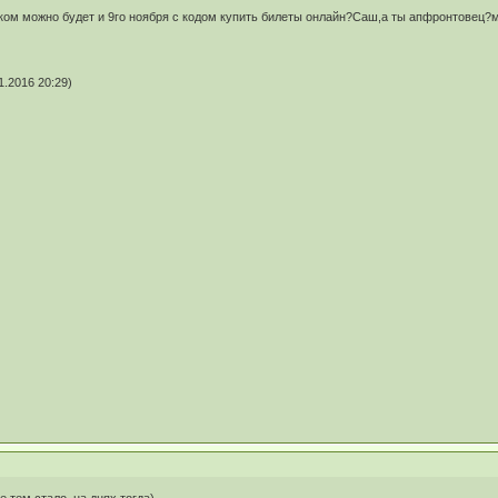
ком можно будет и 9го ноября с кодом купить билеты онлайн?Саш,а ты апфронтовец?м
.2016 20:29)
е тем стало, на днях тогда)