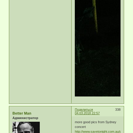
Поделиться
338
Better Man
04.03.2018 22:57
Администратор
more good pics from Sydney
concert
http://www.savetonight.com.au/portfolio