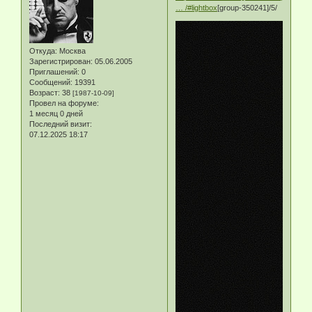
… /#lightbox
[group-350241]/5/
Откуда:
Москва
Зарегистрирован
: 05.06.2005
Приглашений:
0
Сообщений:
19391
Возраст:
38
[1987-10-09]
Провел на форуме:
1 месяц 0 дней
Последний визит:
07.12.2025 18:17