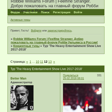
Robbie Williams Forum | Feelfine Stranger.
Добро пожаловать на главный форум Робби
Уильямса в России!
Форум
Участники
Поиск
Регистрация
Войти
Активные темы
Привет, Гость!
Войдите
или
зарегистрируйтесь
.
»
Robbie Williams Forum | Feelfine Stranger. Добро
пожаловать на главный форум Робби Уильямса в России!
»
Концертные туры
»
Тур 'The Heavy Entertainment Show Live
2017-2018'
Страница:
«
1
…
10
11
12
13
»
Тур 'The Heavy Entertainment Show Live 2017-2018'
Поделиться
331
Better Man
25.02.2018 08:01
Администратор