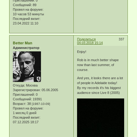
Приглашений:
0
Сообщений:
89
Провел на форуме:
10 часов 53 минуты
Последний визит:
23.04.2022 11:10
Поделиться
337
Better Man
04.03.2018 15:14
Администратор
Enjoy!
Rob is in much better shape
now than last summer, of
course.
And yes, it looks there are a lot
of people in Adelaide today!
Откуда:
Москва
By my records it's his biggest
Зарегистрирован
: 05.06.2005
audience since Live 8 (2005)
Приглашений:
0
Сообщений:
19391
Возраст:
38
[1987-10-09]
Провел на форуме:
1 месяц 0 дней
Последний визит:
07.12.2025 18:17