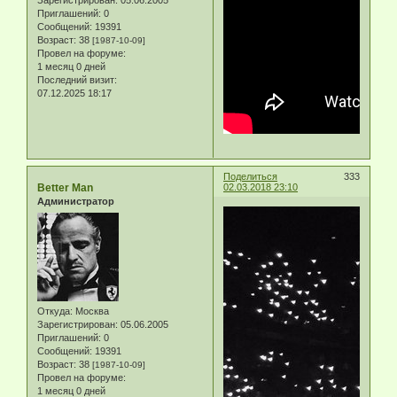
Зарегистрирован
: 05.06.2005
Приглашений:
0
Сообщений:
19391
Возраст:
38
[1987-10-09]
Провел на форуме:
1 месяц 0 дней
Последний визит:
07.12.2025 18:17
Поделиться
333
Better Man
02.03.2018 23:10
Администратор
Откуда:
Москва
Зарегистрирован
: 05.06.2005
Приглашений:
0
Сообщений:
19391
Возраст:
38
[1987-10-09]
Провел на форуме:
1 месяц 0 дней