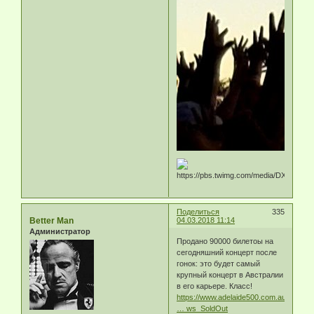
Поделиться
335
Better Man
04.03.2018 11:14
Администратор
Продано 90000 билетоы на
сегодняшний концерт после
гонок: это будет самый
крупный концерт в Австралии
в его карьере. Класс!
https://www.adelaide500.com.au/blogs/2
… ws_SoldOut