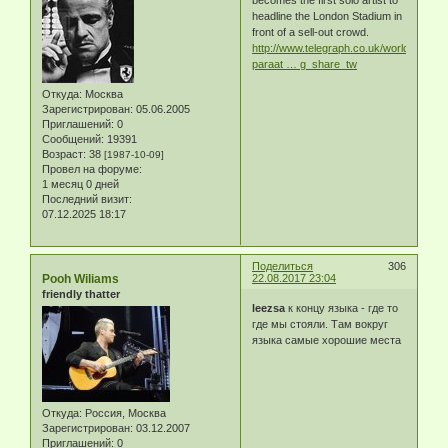
becomes the first solo artist to
headline the London Stadium in
front of a sell-out crowd.
http://www.telegraph.co.uk/world-
paraat … g_share_tw
Откуда:
Москва
Зарегистрирован
: 05.06.2005
Приглашений:
0
Сообщений:
19391
Возраст:
38
[1987-10-09]
Провел на форуме:
1 месяц 0 дней
Последний визит:
07.12.2025 18:17
Поделиться
306
Pooh Wiliams
22.08.2017 23:04
friendly thatter
leezsa
к концу языка - где то
где мы стояли. Там вокруг
языка самые хорошие места
Откуда:
Россия, Москва
Зарегистрирован
: 03.12.2007
Приглашений:
0