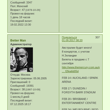
Сообщений:
3347
Пол:
Женский
Возраст:
47
[1978-10-26]
Провел на форуме:
1 день 18 часов
Последний визит:
19.02.2022 13:30
Поделиться
307
Better Man
01.09.2017 08:20
Администратор
Австралии будет много!
8 концертов, с учетом
Н.Зеландии
Билеты в продаже с 7
сентября
http://www.themercury.com.au/entertain
… f2fea6d05d
Откуда:
Москва
FEB 14 / AUCKLAND / SPARK
Зарегистрирован
: 05.06.2005
ARENA
Приглашений:
0
Сообщений:
19391
FEB 17 / DUNEDIN /
Возраст:
38
[1987-10-09]
FORSYTH BARR STADIUM
Провел на форуме:
1 месяц 0 дней
FEB 20 / BRISBANE /
Последний визит:
ENTERTAINMENT CENTRE
07.12.2025 18:17
FEB 24 / MELBOURNE / ROD