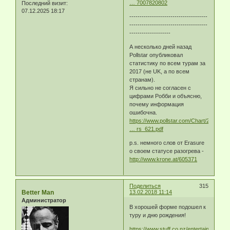
… 7007820802
Последний визит:
07.12.2025 18:17
--------------------------------------
--------------------------------------
--------------------
А несколько дней назад
Pollstar опубликовал
статистику по всем турам за
2017 (не UK, а по всем
странам).
Я сильно не согласен с
цифрами Робби и объясню,
почему информация
ошибочна.
https://www.pollstar.com/Chart/2018/01/
… rs_621.pdf
p.s. немного слов от Erasure
о своем статусе разогрева -
http://www.krone.at/605371
Поделиться
315
Better Man
13.02.2018 11:14
Администратор
В хорошей форме подошел к
туру и дню рождения!
https://www.stuff.co.nz/entertainment/m