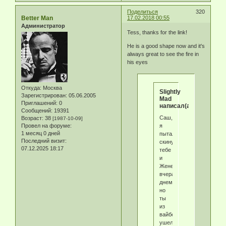
Поделиться
320
Better Man
17.02.2018 00:55
Администратор
Tess, thanks for the link!
He is a good shape now and it's
always great to see the fire in
his eyes
Откуда:
Москва
Slightly
Зарегистрирован
: 05.06.2005
Mad
Приглашений:
0
написал(а):
Сообщений:
19391
Саш,
Возраст:
38
[1987-10-09]
Провел на форуме:
я
1 месяц 0 дней
пытался
Последний визит:
скинуть
07.12.2025 18:17
тебе
и
Жене
вчера
днем,
но
ты
из
вайбера
ушел,