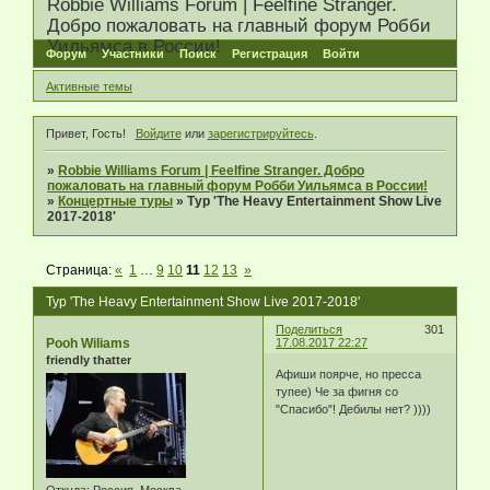
Robbie Williams Forum | Feelfine Stranger.
Добро пожаловать на главный форум Робби
Уильямса в России!
Форум
Участники
Поиск
Регистрация
Войти
Активные темы
Привет, Гость!
Войдите
или
зарегистрируйтесь
.
»
Robbie Williams Forum | Feelfine Stranger. Добро
пожаловать на главный форум Робби Уильямса в России!
»
Концертные туры
»
Тур 'The Heavy Entertainment Show Live
2017-2018'
Страница:
«
1
…
9
10
11
12
13
»
Тур 'The Heavy Entertainment Show Live 2017-2018'
Поделиться
301
Pooh Wiliams
17.08.2017 22:27
friendly thatter
Афиши поярче, но пресса
тупее) Че за фигня со
"Спасибо"! Дебилы нет? ))))
Откуда:
Россия, Москва