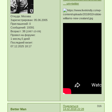
… um=twitter
Откуда:
Москва
Зарегистрирован
: 05.06.2005
Приглашений:
0
Сообщений:
19391
Возраст:
38
[1987-10-09]
Провел на форуме:
1 месяц 0 дней
Последний визит:
07.12.2025 18:17
Поделиться
316
Better Man
14.02.2018 22:28