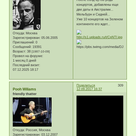
концертов, добавлены еще
две даты в Австралии...
Мельбурн и Сидней...
Уже 10 концертов на Зеленом
континенте его ждет...
Откуда:
Москва
Зарегистрирован
: 05.06.2005
Приглашений:
0
Сообщений:
19391
Возраст:
38
[1987-10-09]
Провел на форуме:
1 месяц 0 дней
Последний визит:
07.12.2025 18:17
Поделиться
309
Pooh Wiliams
12.09.2017 16:37
friendly thatter
Откуда:
Россия, Москва
Зарегистрирован
: 03.12.2007