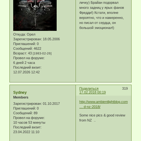
личку) Брайан подорвал
много задниц у ярых фанов
Фредди!) Кстати, вполне
вероятно, что и намеренно,
но писал от сердца, он
большой эмоционал!)
Откуда:
Орел
Зарегистрирован
: 18.05.2006
Приглашений:
0
Сообщений:
4622
Возраст:
43
[1983-02-26]
Провел на форуме:
6 дней 2 часа
Последний визит:
12.07.2026 12:42
Поделиться
319
Sydney
17.02.2018 00:19
Members
http://www.ambientlightblog.com/robbie-
Зарегистрирован
: 01.10.2017
… d-nz-2018/
Приглашений:
0
Сообщений:
89
Some nice pics & good review
Провел на форуме:
from NZ ..
10 часов 53 минуты
Последний визит:
23.04.2022 11:10