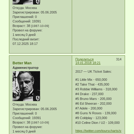
Откуда:
Москва
Зарегистрирован
: 05.06.2005
Приглашений:
0
Сообщений:
19391
Возраст:
38
[1987-10-09]
Провел на форуме:
1 месяц 0 дней
Последний визит:
07.12.2025 18:17
Поделиться
314
Better Man
14.01.2018 18:21
Администратор
2017 — UK Ticket Sales:
#1 Little Mix - 650,000
#2 Take That - 435,000
#3 Robbie Williams - 318,000
#4 Drake - 237,000
#5 Bruno Mars - 205,000
#6 Ed Sheeran - 202,000
Откуда:
Москва
#7 Adele - 200,000
Зарегистрирован
: 05.06.2005
#8 Guns N Roses - 139,000
Приглашений:
0
Сообщений:
19391
#9 Coldplay - 123,000
Возраст:
38
[1987-10-09]
#10 Celine Dion / U2 - 109,000
Провел на форуме:
https://twitter.com/tourscharts/status/
1 месяц 0 дней