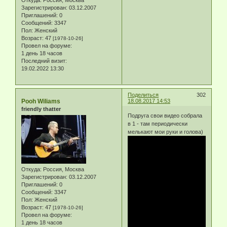
Зарегистрирован
: 03.12.2007
Приглашений:
0
Сообщений:
3347
Пол:
Женский
Возраст:
47
[1978-10-26]
Провел на форуме:
1 день 18 часов
Последний визит:
19.02.2022 13:30
Поделиться
302
Pooh Wiliams
18.08.2017 14:53
friendly thatter
Подруга свои видео собрала
в 1 - там периодически
мелькают мои руки и голова)
Откуда:
Россия, Москва
Зарегистрирован
: 03.12.2007
Приглашений:
0
Сообщений:
3347
Пол:
Женский
Возраст:
47
[1978-10-26]
Провел на форуме:
1 день 18 часов