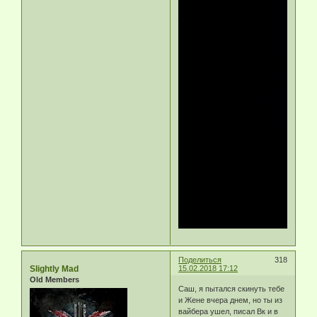
Поделиться
318
Slightly Mad
15.02.2018 17:12
Old Members
Саш, я пытался скинуть тебе
и Жене вчера днем, но ты из
вайбера ушел, писал Вк и в