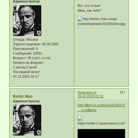
Администратор
Вот это отзыв!
Миш, как тебе?
Откуда:
Москва
Зарегистрирован
: 05.06.2005
Приглашений:
0
Сообщений:
19391
Возраст:
38
[1987-10-09]
Провел на форуме:
1 месяц 0 дней
Последний визит:
07.12.2025 18:17
Поделиться
317
Better Man
15.02.2018 01:31
Администратор
http://libel.co.nz/home/2018/2/15/conce
… e-williams