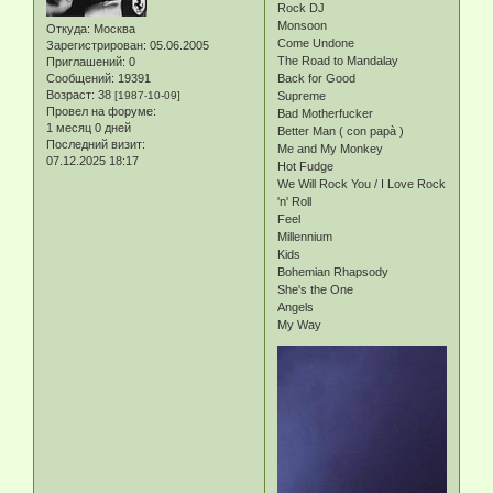
Rock DJ
Monsoon
Откуда:
Москва
Come Undone
Зарегистрирован
: 05.06.2005
The Road to Mandalay
Приглашений:
0
Сообщений:
19391
Back for Good
Возраст:
38
[1987-10-09]
Supreme
Провел на форуме:
Bad Motherfucker
1 месяц 0 дней
Better Man ( con papà )
Последний визит:
Me and My Monkey
07.12.2025 18:17
Hot Fudge
We Will Rock You / I Love Rock
'n' Roll
Feel
Millennium
Kids
Bohemian Rhapsody
She's the One
Angels
My Way