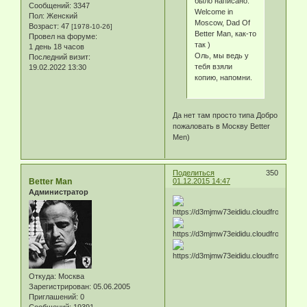
было написано.
Сообщений:
3347
Welcome in
Пол:
Женский
Moscow, Dad Of
Возраст:
47
[1978-10-26]
Better Man, как-то
Провел на форуме:
так )
1 день 18 часов
Оль, мы ведь у
Последний визит:
тебя взяли
19.02.2022 13:30
копию, напомни.
Да нет там просто типа Добро
пожаловать в Москву Better
Men)
Поделиться
350
Better Man
01.12.2015 14:47
Администратор
Откуда:
Москва
Зарегистрирован
: 05.06.2005
Приглашений:
0
Сообщений:
19391