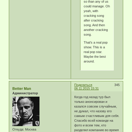
so than any of us
could manage. Oh
yeah, with
cracking song
after cracking
song. And then
another cracking
song.
That's a real pop
show. This is a
real pop star.
Maybe the best
around.
Поделиться
345
Better Man
06.11.2015 15:31
Администратор
Когда год назад тур был
только анонсирован и
казался совсем случайным,
не думал, что назову его
самым счастливым для себя.
Спасибо всей команде на
фото и всем тем, кто
Откуда:
Москва
разделил компанию во время