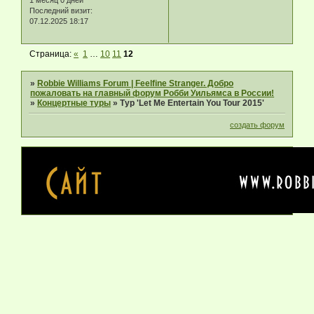
1 месяц 0 дней
Последний визит:
07.12.2025 18:17
Страница:
«
1
…
10
11
12
»
Robbie Williams Forum | Feelfine Stranger. Добро
пожаловать на главный форум Робби Уильямса в России!
»
Концертные туры
»
Тур 'Let Me Entertain You Tour 2015'
создать форум