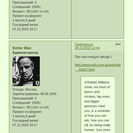
Приглашений:
0
Сообщений:
19391
Возраст:
38
[1987-10-09]
Провел на форуме:
1 месяц 0 дней
Последний визит:
07.12.2025 18:17
Поделиться
344
Better Man
28.10.2015 12:54
Администратор
Про настоящую звезду )
http://www.smh.com.au/entertainment/m
… kk6e7.html
A Robbie Williams
show, not short of
Откуда:
Москва
lasers and
Зарегистрирован
: 05.06.2005
strobes, big noise
Приглашений:
0
and bigger
Сообщений:
19391
gestures mind
Возраст:
38
[1987-10-09]
you, is a reminder
Провел на форуме:
of how you can
1 месяц 0 дней
win, how you can
Последний визит:
07.12.2025 18:17
kill, by being really
human. Just more