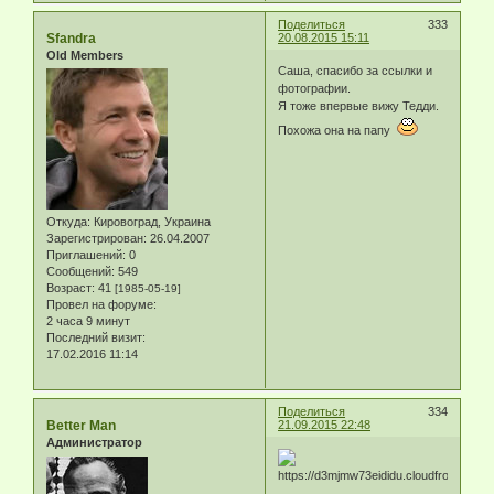
Поделиться
333
Sfandra
20.08.2015 15:11
Old Members
Саша, спасибо за ссылки и
фотографии.
Я тоже впервые вижу Тедди.
Похожа она на папу
Откуда:
Кировоград, Украина
Зарегистрирован
: 26.04.2007
Приглашений:
0
Сообщений:
549
Возраст:
41
[1985-05-19]
Провел на форуме:
2 часа 9 минут
Последний визит:
17.02.2016 11:14
Поделиться
334
Better Man
21.09.2015 22:48
Администратор