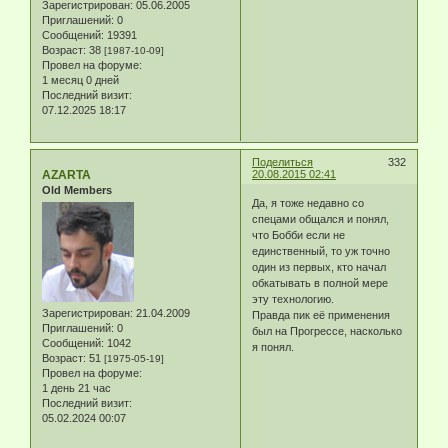
Зарегистрирован
: 05.06.2005
Приглашений:
0
Сообщений:
19391
Возраст:
38
[1987-10-09]
Провел на форуме:
1 месяц 0 дней
Последний визит:
07.12.2025 18:17
Поделиться
332
AZARTA
20.08.2015 02:41
Old Members
Да, я тоже недавно со
спецами общался и понял,
что Бобби если не
единственный, то уж точно
один из первых, кто начал
обкатывать в полной мере
эту технологию.
Зарегистрирован
: 21.04.2009
Правда пик её применения
Приглашений:
0
был на Прогрессе, насколько
Сообщений:
1042
я понял.
Возраст:
51
[1975-05-19]
Провел на форуме:
1 день 21 час
Последний визит:
05.02.2024 00:07