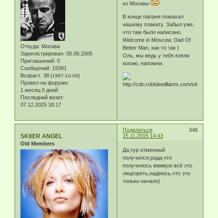
из Москвы
В конце папаня помахал
нашему плакату. Забыл уже,
что там было написано.
Welcome in Moscow, Dad Of
Откуда:
Москва
Better Man, как-то так )
Зарегистрирован
: 05.06.2005
Оль, мы ведь у тебя взяли
Приглашений:
0
копию, напомни.
Сообщений:
19391
Возраст:
38
[1987-10-09]
Провел на форуме:
1 месяц 0 дней
Последний визит:
07.12.2025 18:17
Поделиться
348
SK8ER ANGEL
15.11.2015 14:43
Old Members
Да,тур отменный
получился,рада,что
получилось вживую всё это
лицезреть,надеюсь,что это
только начало)