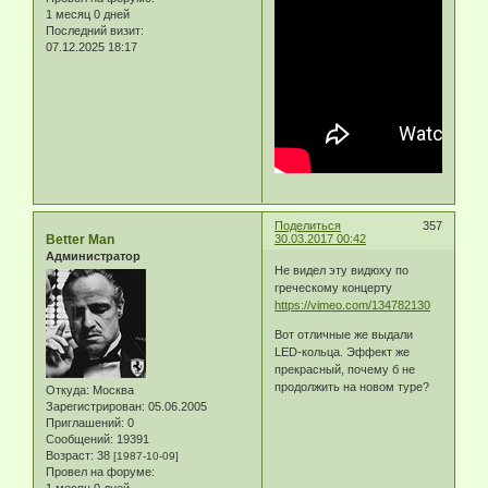
1 месяц 0 дней
Последний визит:
07.12.2025 18:17
Поделиться
357
Better Man
30.03.2017 00:42
Администратор
Не видел эту видюху по
греческому концерту
https://vimeo.com/134782130
Вот отличные же выдали
LED-кольца. Эффект же
прекрасный, почему б не
продолжить на новом туре?
Откуда:
Москва
Зарегистрирован
: 05.06.2005
Приглашений:
0
Сообщений:
19391
Возраст:
38
[1987-10-09]
Провел на форуме: