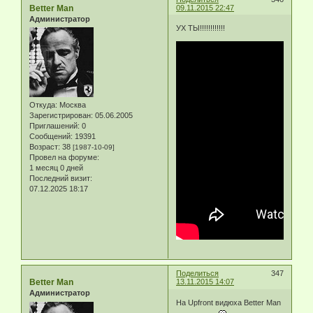
Better Man
09.11.2015 22:47
Администратор
УХ ТЫ!!!!!!!!!!!!
Откуда:
Москва
Зарегистрирован
: 05.06.2005
Приглашений:
0
Сообщений:
19391
Возраст:
38
[1987-10-09]
Провел на форуме:
1 месяц 0 дней
Последний визит:
07.12.2025 18:17
Поделиться
347
Better Man
13.11.2015 14:07
Администратор
На Upfront видюха Better Man