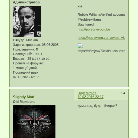
Администратор
хм
Robbie WilliamsVerified account
@robbiewilliams
Stay tuned...
http://po.st/rwyoutube
https://pbs.twimg.com/tweet_video/C
Откуда:
Москва
Зарегистрирован
: 05.06.2005
Приглашений:
0
Сообщений:
19391
Возраст:
38
[1987-10-09]
Провел на форуме:
1 месяц 0 дней
Последний визит:
07.12.2025 18:17
Поделиться
354
Slightly Mad
19.02.2016 22:17
Old Members
думаешь, будет блюрик?