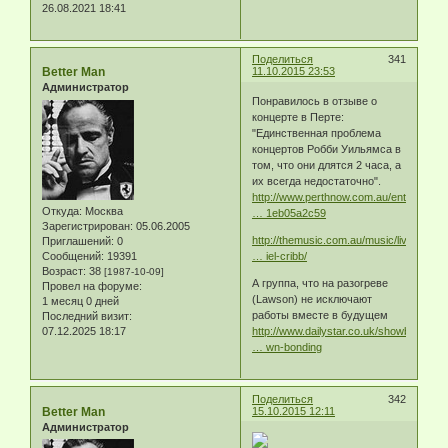
26.08.2021 18:41
Поделиться
341
Better Man
11.10.2015 23:53
Администратор
Понравилось в отзыве о
концерте в Перте:
"Единственная проблема
концертов Робби Уильямса в
том, что они длятся 2 часа, а
их всегда недостаточно".
http://www.perthnow.com.au/entertainm
Откуда:
Москва
… 1eb05a2c59
Зарегистрирован
: 05.06.2005
http://themusic.com.au/music/livereview
Приглашений:
0
Сообщений:
19391
… iel-cribb/
Возраст:
38
[1987-10-09]
А группа, что на разогреве
Провел на форуме:
(Lawson) не исключают
1 месяц 0 дней
работы вместе в будущем
Последний визит:
07.12.2025 18:17
http://www.dailystar.co.uk/showbiz/goss
… wn-bonding
Поделиться
342
Better Man
15.10.2015 12:11
Администратор