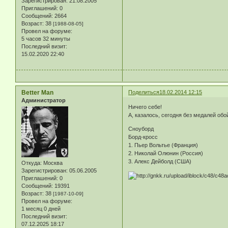
Зарегистрирован
: 21.08.2005
Приглашений:
0
Сообщений:
2664
Возраст:
38
[1988-08-05]
Провел на форуме:
5 часов 32 минуты
Последний визит:
15.02.2020 22:40
Better Man
Поделиться
18.02.2014 12:15
Администратор
Ничего себе!
А, казалось, сегодня без медалей обо
Сноуборд
Борд-кросс
1. Пьер Вольтье (Франция)
2. Николай Олюнин (Россия)
3. Алекс Дейболд (США)
Откуда:
Москва
Зарегистрирован
: 05.06.2005
Приглашений:
0
Сообщений:
19391
Возраст:
38
[1987-10-09]
Провел на форуме:
1 месяц 0 дней
Последний визит:
07.12.2025 18:17