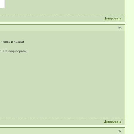
Цитировать
96
 честь и хвала)
О! Не поднасрали)
Цитировать
97