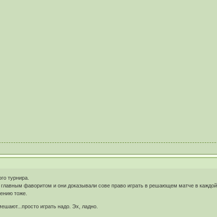
го турнира.
главным фаворитом и они доказывали сове право играть в решающем матче в каждой
лению тоже.
ешают...просто играть надо. Эх, ладно.