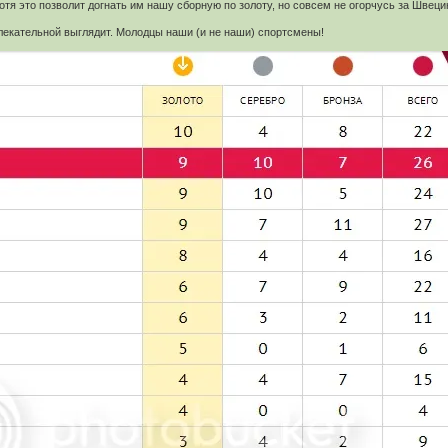
хотя это позволит догнать им нашу сборную по золоту, но совсем не огорчусь за Швец
лекательной выглядит. Молодцы наши (и не наши) спортсмены!