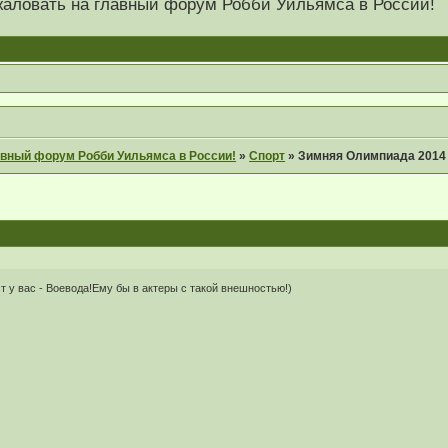
 пожаловать на главный форум Робби Уильямса в России!
главный форум Робби Уильямса в России!
»
Спорт
»
Зимняя Олимпиада 2014
т у вас - Воевода!Ему бы в актеры с такой внешностью!)