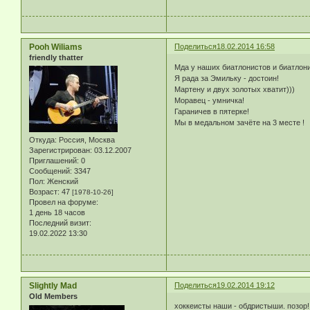
Pooh Wiliams
Поделиться
18.02.2014 16:58
friendly thatter
Мда у наших биатлонистов и биатлони
Я рада за Эмильку - достоин!
Мартену и двух золотых хватит)))
Моравец - умничка!
Гараничев в пятерке!
Мы в медальном зачёте на 3 месте !
Откуда:
Россия, Москва
Зарегистрирован
: 03.12.2007
Приглашений:
0
Сообщений:
3347
Пол:
Женский
Возраст:
47
[1978-10-26]
Провел на форуме:
1 день 18 часов
Последний визит:
19.02.2022 13:30
Slightly Mad
Поделиться
19.02.2014 19:12
Old Members
хоккеисты наши - обдристыши. позор!