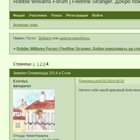
Robbie Williams Forum | Feelfine Stranger. Добро
Форум
Участники
Поиск
Регистрация
Войти
Активные темы
Привет, Гость!
Войдите
или
зарегистрируйтесь
.
»
Robbie Williams Forum | Feelfine Stranger. Добро пожаловать на 
Страница:
«
1
2
3
4
Зимняя Олимпиада 2014 в Сочи
Kseniya
Поделиться
18.02.2014 00:23
Авторитет
Ничего себе какой красивый бобслеис
Откуда:
Киев/Украина