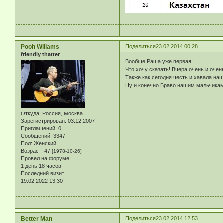
Pooh Wiliams
Поделиться
23.02.2014 00:28
friendly thatter
Вообще Раша уже первая!
Что хочу сказать! Вчера очень и очен
Также как сегодня честь и хавала на
Ну и конечно Браво нашим мальчикам
Откуда:
Россия, Москва
Зарегистрирован
: 03.12.2007
Приглашений:
0
Сообщений:
3347
Пол:
Женский
Возраст:
47
[1978-10-26]
Провел на форуме:
1 день 18 часов
Последний визит:
19.02.2022 13:30
Better Man
Поделиться
23.02.2014 12:53