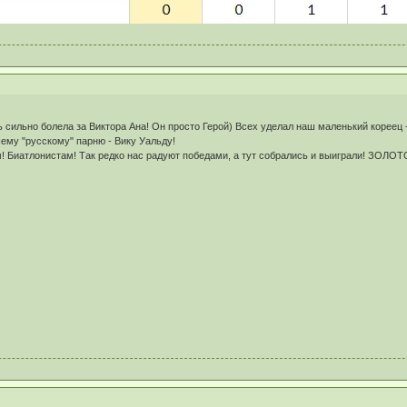
ь сильно болела за Виктора Ана! Он просто Герой) Всех уделал наш маленький кореец -
шему "русскому" парню - Вику Уальду!
! Биатлонистам! Так редко нас радуют победами, а тут собрались и выиграли! ЗОЛОТ