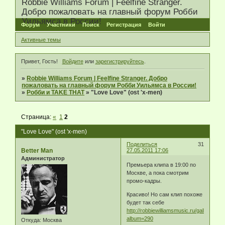
Robbie Williams Forum | Feelfine Stranger.
Добро пожаловать на главный форум Робби
Уильямса в России!
Форум
Участники
Поиск
Регистрация
Войти
Активные темы
Привет, Гость!
Войдите
или
зарегистрируйтесь
.
»
Robbie Williams Forum | Feelfine Stranger. Добро
пожаловать на главный форум Робби Уильямса в России!
»
Робби и TAKE THAT
»
"Love Love" (ost 'x-men)
Страница:
«
1
2
"Love Love" (ost 'x-men)
Поделиться
31
Better Man
27.05.2011 17:06
Администратор
Премьера клипа в 19:00 по
Москве, а пока смотрим
промо-кадры.
Красиво! Но сам клип похоже
будет так себе
http://robbiewilliamsmusic.ru/gallery/thu
album=290
Откуда:
Москва