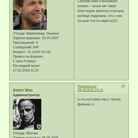
Смотрю клип и возникает
вопрос - зачем им такие
блестящие жилетки (сначала
вообще подумала, что у них
на шеи что-то надето))))).
Откуда:
Кировоград, Украина
Зарегистрирован
: 26.04.2007
Приглашений:
0
Сообщений:
549
Возраст:
41
[1985-05-19]
Провел на форуме:
2 часа 9 минут
Последний визит:
17.02.2016 11:14
Поделиться
37
Better Man
29.05.2011 13:12
Администратор
а это костюмы как у героев
фильма =)
Откуда:
Москва
Зарегистрирован
: 05.06.2005