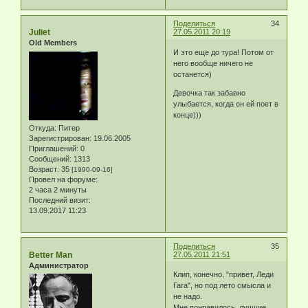
Поделиться
34
Juliet
27.05.2011 20:19
Old Members
И это еще до тура! Потом от
него вообще ничего не
останется)
Девочка так забавно
улыбается, когда он ей поет в
конце)))
Откуда:
Питер
Зарегистрирован
: 19.06.2005
Приглашений:
0
Сообщений:
1313
Возраст:
35
[1990-09-16]
Провел на форуме:
2 часа 2 минуты
Последний визит:
13.09.2017 11:23
Поделиться
35
Better Man
27.05.2011 21:51
Администратор
Клип, конечно, "привет, Леди
Гага", но под лето смысла и
не надо.
Мне понравилось, лучшие