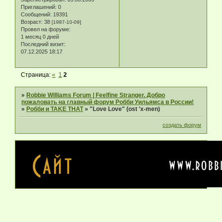
Приглашений:
0
Сообщений:
19391
Возраст:
38
[1987-10-09]
Провел на форуме:
1 месяц 0 дней
Последний визит:
07.12.2025 18:17
Страница:
«
1
2
»
Robbie Williams Forum | Feelfine Stranger. Добро
пожаловать на главный форум Робби Уильямса в России!
»
Робби и TAKE THAT
»
"Love Love" (ost 'x-men)
создать форум