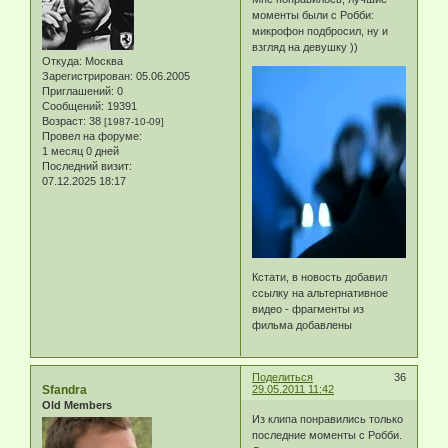
моменты были с Робби:
микрофон подбросил, ну и
взгляд на девушку ))
Откуда:
Москва
Зарегистрирован
: 05.06.2005
Приглашений:
0
Сообщений:
19391
Возраст:
38
[1987-10-09]
Провел на форуме:
1 месяц 0 дней
Последний визит:
07.12.2025 18:17
Кстати, в новость добавил
ссылку на альтернативное
видео - фрагменты из
фильма добавлены
Поделиться
36
Sfandra
29.05.2011 11:42
Old Members
Из клипа понравились только
последние моменты с Робби.