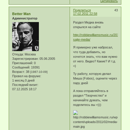
Цитировать
Поделиться
43
Better Man
17.02.2011 22:58
Администратор
Раздел Медиа вновь
открылся на сайте
http://robbiewilliamsmusic.ru/2011/02/obn
sajte-media/
Я примерно уже набросал,
что туда добавить, но
Откуда:
Москва
хочется знать, что вам нужно
Зарегистрирован
: 05.06.2005
от него. Видео? Какие? И т.д.
Приглашений:
0
=)
Сообщений:
19391
Возраст:
38
[1987-10-09]
Ту работу, которую делал
Провел на форуме:
Миша (Fobos), оцените через
1 месяц 0 дней
пару дней
Последний визит:
07.12.2025 18:17
А пока отправляйтесь в
раздел "Творчество" и
начинайте думать, чем
поделитесь вы =)))