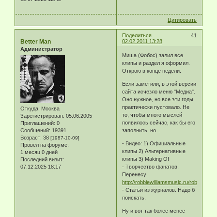
Цитировать
Поделиться
41
Better Man
02.02.2011 13:28
Администратор
Миша (Фобос) залил все
клипы и раздел я оформил.
Открою в конце недели.
Если заметили, в этой версии
сайта исчезло меню "Медиа".
Оно нужное, но все эти годы
практически пустовало. Не
Откуда:
Москва
то, чтобы много мыслей
Зарегистрирован
: 05.06.2005
появилось сейчас, как бы его
Приглашений:
0
Сообщений:
19391
заполнить, но...
Возраст:
38
[1987-10-09]
- Видео: 1) Официальные
Провел на форуме:
клипы 2) Альтернативные
1 месяц 0 дней
клипы 3) Making Of
Последний визит:
07.12.2025 18:17
- Творчество фанатов.
Перенесу
http://robbiewilliamsmusic.ru/robbie/fanar
- Статьи из журналов. Надо б
поискать.
Ну и вот так более менее