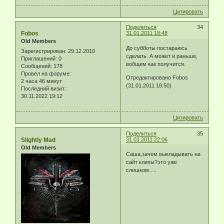
Цитировать
Поделиться
34
Fobos
31.01.2011 18:48
Old Members
До субботы постараюсь
Зарегистрирован
: 29.12.2010
сделать. А может и раньше,
Приглашений:
0
вобщем как получится.
Сообщений:
178
Провел на форуме:
Отредактировано Fobos
2 часа 46 минут
(31.01.2011 18:50)
Последний визит:
30.11.2022 19:12
Цитировать
Поделиться
35
Slightly Mad
31.01.2011 22:06
Old Members
Саша,зачем выкладывать на
сайт клипы?это уже
слишком.....