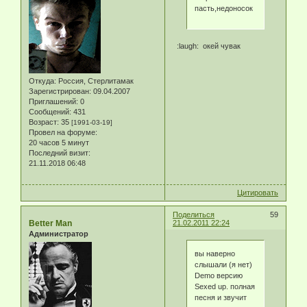
пасть,недоносок
:laugh: окей чувак
Откуда:
Россия, Стерлитамак
Зарегистрирован
: 09.04.2007
Приглашений:
0
Сообщений:
431
Возраст:
35
[1991-03-19]
Провел на форуме:
20 часов 5 минут
Последний визит:
21.11.2018 06:48
Цитировать
Поделиться
59
Better Man
21.02.2011 22:24
Администратор
вы наверно
слышали (я нет)
Demo версию
Sexed up. полная
песня и звучит