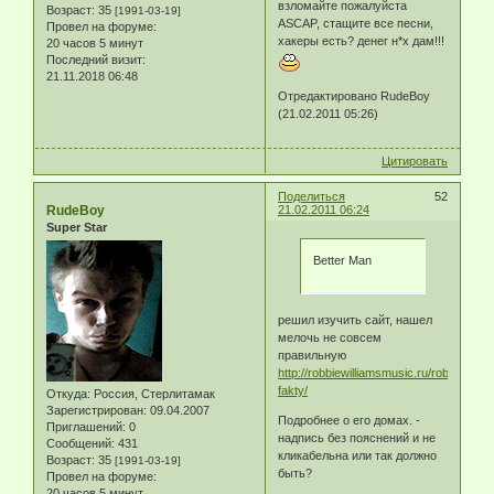
взломайте пожалуйста
Возраст:
35
[1991-03-19]
ASCAP, стащите все песни,
Провел на форуме:
хакеры есть? денег н*х дам!!!
20 часов 5 минут
Последний визит:
21.11.2018 06:48
Отредактировано RudeBoy
(21.02.2011 05:26)
Цитировать
Поделиться
52
RudeBoy
21.02.2011 06:24
Super Star
Better Man
решил изучить сайт, нашел
мелочь не совсем
правильную
http://robbiewilliamsmusic.ru/robbie/osn
fakty/
Откуда:
Россия, Стерлитамак
Зарегистрирован
: 09.04.2007
Подробнее о его домах. -
Приглашений:
0
надпись без пояснений и не
Сообщений:
431
кликабельна или так должно
Возраст:
35
[1991-03-19]
быть?
Провел на форуме:
20 часов 5 минут