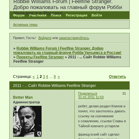
Robbie Williams Forum | Feelfine Stranger.
Добро пожаловать на главный форум Робби
Уильямса в России!
Форум
Участники
Поиск
Регистрация
Войти
Активные темы
Привет, Гость!
Войдите
или
зарегистрируйтесь
.
»
Robbie Williams Forum | Feelfine Stranger. Добро
пожаловать на главный форум Робби Уильямса в России!
»
Проекты Feelfine Stranger
»
2011 - ... Сайт Robbie Williams
Feelfine Stranger
Страница:
«
1
2
3
4
…
9
»
Ответить
2011 - ... Сайт Robbie Williams Feelfine Stranger
Поделиться
31
Better Man
31.01.2011 11:53
Администратор
ребят, делаю раздел Клипов и
понял, что захотелось давать
ссылку на скачивание
к сожалению, ссылки Славы в
Тайной комнате устарели
французский сайт сделал