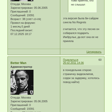
тоже приятно, кто
Откуда:
Москва
не слышал
Зарегистрирован
: 05.06.2005
Приглашений:
0
Сообщений:
19391
эта версия была би-сайдом
Возраст:
38
[1987-10-09]
сингла No Regrets
Провел на форуме:
1 месяц 0 дней
считается, что эту песню он
Последний визит:
собирался подарить
07.12.2025 18:17
Имбрульи, да вот она ее не
приняла
Цитировать
Поделиться
60
Better Man
26.02.2011 14:36
Администратор
в понедельник открою
страничку видеоклипов,
сорри за задержку, хотелось
повод найти)
Откуда:
Москва
Зарегистрирован
: 05.06.2005
Приглашений:
0
Сообщений:
19391