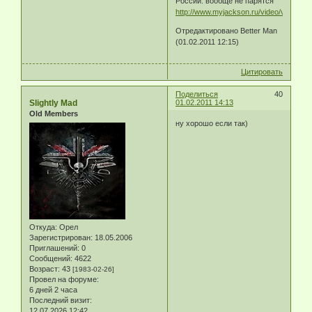
России. вообще не парятся
http://www.myjackson.ru/video/videoclip
Отредактировано Better Man
(01.02.2011 12:15)
Цитировать
Поделиться
40
Slightly Mad
01.02.2011 14:13
Old Members
ну хорошо если так)
Откуда:
Орел
Зарегистрирован
: 18.05.2006
Приглашений:
0
Сообщений:
4622
Возраст:
43
[1983-02-26]
Провел на форуме:
6 дней 2 часа
Последний визит:
12.07.2026 12:42