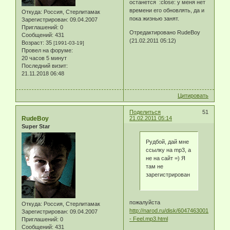
останется :close: у меня нет
времени его обновлять, да и
Откуда:
Россия, Стерлитамак
пока жизнью занят.
Зарегистрирован
: 09.04.2007
Приглашений:
0
Отредактировано RudeBoy
Сообщений:
431
(21.02.2011 05:12)
Возраст:
35
[1991-03-19]
Провел на форуме:
20 часов 5 минут
Последний визит:
21.11.2018 06:48
Цитировать
Поделиться
51
RudeBoy
21.02.2011 05:14
Super Star
Рудбой, дай мне
ссылку на mp3, а
не на сайт =) Я
там не
зарегистрирован
пожалуйста
Откуда:
Россия, Стерлитамак
http://narod.ru/disk/6047463001/RudeB
Зарегистрирован
: 09.04.2007
- Feel.mp3.html
Приглашений:
0
Сообщений:
431