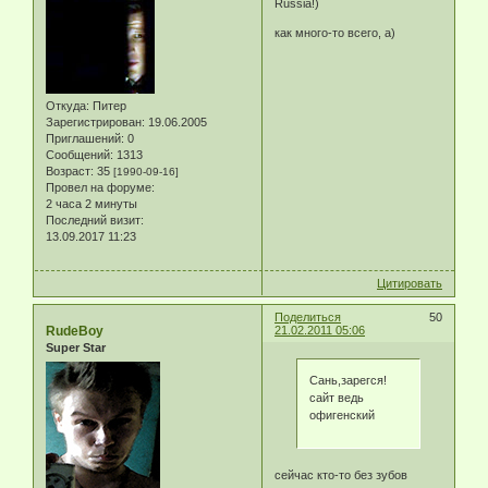
Russia!)
как много-то всего, а)
Откуда:
Питер
Зарегистрирован
: 19.06.2005
Приглашений:
0
Сообщений:
1313
Возраст:
35
[1990-09-16]
Провел на форуме:
2 часа 2 минуты
Последний визит:
13.09.2017 11:23
Цитировать
Поделиться
50
RudeBoy
21.02.2011 05:06
Super Star
Сань,зарегся!
сайт ведь
офигенский
сейчас кто-то без зубов