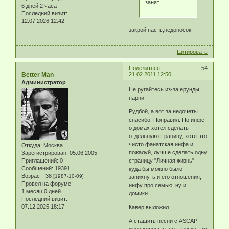
занят.
6 дней 2 часа
Последний визит:
12.07.2026 12:42
закрой пасть,недоносок
Цитировать
Поделиться
54
Better Man
21.02.2011 12:50
Администратор
Не ругайтесь из-за ерунды,
парни
Рудбой, а вот за недочеты
спасибо! Поправил. По инфе
о домах хотел сделать
отдельную страницу, хотя это
чисто фанатская инфа и,
Откуда:
Москва
пожалуй, лучше сделать одну
Зарегистрирован
: 05.06.2005
страницу "Личная жизнь",
Приглашений:
0
Сообщений:
19391
куда бы можно было
Возраст:
38
[1987-10-09]
запихнуть и его отношения,
Провел на форуме:
инфу про семью, ну и
1 месяц 0 дней
домики.
Последний визит:
07.12.2025 18:17
Кавер выложил
А стащить песни с ASCAP
идея хорошая, вот только там