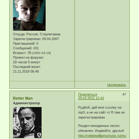
Откуда:
Россия, Стерлитамак
Зарегистрирован
: 09.04.2007
Приглашений:
0
Сообщений:
431
Возраст:
35
[1991-03-19]
Провел на форуме:
20 часов 5 минут
Последний визит:
21.11.2018 06:48
Цитировать
Поделиться
47
Better Man
20.02.2011 12:42
Администратор
Рудбой, дай мне ссылку на
mp3, а не на сайт =) Я там не
зарегистрирован
Раздел неизданных песен
обновлен. Инджойте, друзья!
http://robbiewilliamsmusic.ru/music/nei