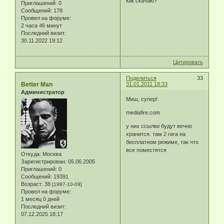
как скачаю?
Приглашений:
0
Сообщений:
178
Провел на форуме:
2 часа 46 минут
Последний визит:
30.11.2022 19:12
Цитировать
Поделиться
33
Better Man
31.01.2011 18:33
Администратор
Миш, супер!
mediafire.com
у них ссылки будут вечно
хранится. там 2 гига на
бесплатном режиме, так что
все поместятся
Откуда:
Москва
Зарегистрирован
: 05.06.2005
Приглашений:
0
Сообщений:
19391
Возраст:
38
[1987-10-09]
Провел на форуме:
1 месяц 0 дней
Последний визит:
07.12.2025 18:17