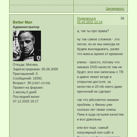
Цитировать
Поделиться
39
Better Man
01.02.2011 12:14
Администратор
а, так ты про права?
ну так самое сложное - это
песни, но их мы никогда не
будем выкладывать, разве
что миксы время от времени
клипы - просто, потому что
Откуда:
Москва
никаких DVD-качеств там не
Зарегистрирован
: 05.06.2005
будет, все они записаны с ТВ
Приглашений:
0
и давно лежат везде в
Сообщений:
19391
открытом доступе. за
Возраст:
38
[1987-10-09]
качество в 20 mb никто даже
Провел на форуме:
претензий не сделает
1 месяц 0 дней
Последний визит:
так что абсолютно никаких
07.12.2025 18:17
проблем. у Фионы уже
сколько лет лежат клипы
Пинк в куда лучшем качестве
и все довольны
или вот еще. самый
популярный поп-сайт в