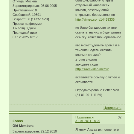
большую работу, открыв
Откуда:
Москва
отдельный канал всех
Зарегистрирован
: 05.06.2005
клипов, поэтому свой
Приглашений:
0
Сообщений:
19391
открывать бессмысленно
Возраст:
38
[1987-10-09]
http://vimeo.com/14459336
Провел на форуме:
но было бы здорово их все
1 месяц 0 дней
скачать. на них и буду давать
Последний визит:
07.12.2025 18:17
ссылку. качество нормальное
кто может уделить время и в
течение недели скачать
клипы с канала?
это не сложно
заходите сюда
http://savevideo.me/ru/
вставляете ссылку с vimeo и
скачиваете
Отредактировано Better Man
(31.01.2011 11:59)
Цитировать
Поделиться
32
Fobos
31.01.2011 18:29
Old Members
Я могу. А куда их после того
Зарегистрирован
: 29.12.2010