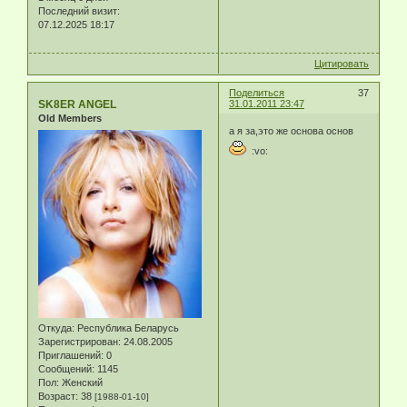
Последний визит:
07.12.2025 18:17
Цитировать
Поделиться
37
SK8ER ANGEL
31.01.2011 23:47
Old Members
а я за,это же основа основ
:vo:
Откуда:
Республика Беларусь
Зарегистрирован
: 24.08.2005
Приглашений:
0
Сообщений:
1145
Пол:
Женский
Возраст:
38
[1988-01-10]