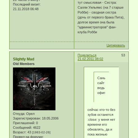
тут смысловая - Сестра:
Последний визит:
Салли Уильямс (на 7 старше
21.11.2018 06:48
Робби) - сводная сестра
(дочь от первого брака Пита),
долгое время она была
"администраторов" фан-
клуба Робби
Цитировать
Поделиться
53
Slightly Mad
21.02.2011 08:02
Old Members
Сань,зарегся!
сайт
ведь
офигенский
сейчас кто-то без
Откуда:
Орел
зубов останется
Зарегистрирован
: 18.05.2006
:close: у меня нет
Приглашений:
0
времени его
Сообщений:
4622
обновлять, да и
Возраст:
43
[1983-02-26]
пока жизнью
Провел на форуме: