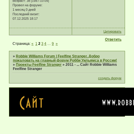
Возраст:
38
[1987-10-09]
Провел на форуме:
1 месяц 0 дней
Последний визит:
07.12.2025 18:17
Цитировать
Ответить
Страница:
«
1
2
3
4
…
9
»
»
Robbie Williams Forum | Feelfine Stranger. Добро
пожаловать на главный форум Робби Уильямса в России!
»
Проекты Feelfine Stranger
»
2011 - ... Сайт Robbie Williams
Feelfine Stranger
создать форум