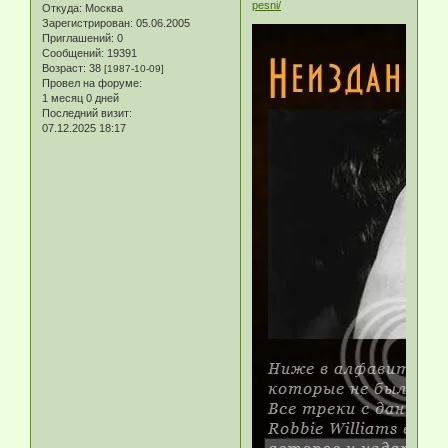
pesni/
Откуда:
Москва
Зарегистрирован
: 05.06.2005
Приглашений:
0
Сообщений:
19391
Возраст:
38
[1987-10-09]
Провел на форуме:
1 месяц 0 дней
Последний визит:
07.12.2025 18:17