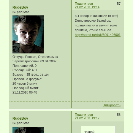
Поделиться
57
RudeBoy
21.02.2011 19:14
Super Star
вы наверно слышали (я нет)
Demo версию Sexed up.
полная песня и звучит тоже
приятно, кто не слышал
http://narod.ru/disk/6091426001/Robbie
Откуда:
Россия, Стерлитамак
Зарегистрирован
: 09.04.2007
Приглашений:
0
Сообщений:
431
Возраст:
35
[1991-03-19]
Провел на форуме:
20 часов 5 минут
Последний визит:
21.11.2018 06:48
Цитировать
Поделиться
58
RudeBoy
21.02.2011 19:17
Super Star
закрой