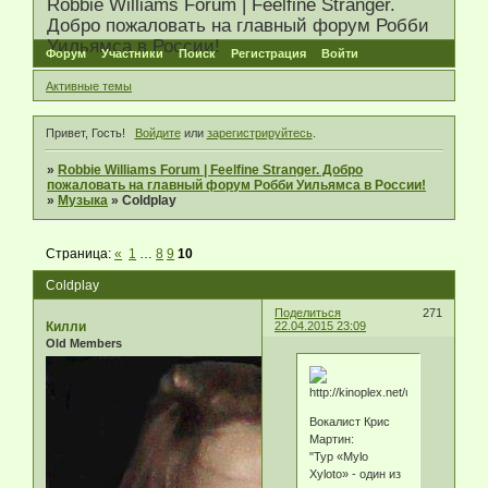
Robbie Williams Forum | Feelfine Stranger.
Добро пожаловать на главный форум Робби
Уильямса в России!
Форум
Участники
Поиск
Регистрация
Войти
Активные темы
Привет, Гость!
Войдите
или
зарегистрируйтесь
.
»
Robbie Williams Forum | Feelfine Stranger. Добро
пожаловать на главный форум Робби Уильямса в России!
»
Музыка
»
Coldplay
Страница:
«
1
…
8
9
10
Coldplay
Поделиться
271
Килли
22.04.2015 23:09
Old Members
Вокалист Крис
Мартин:
"Тур «Mylo
Xyloto» - один из