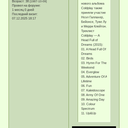
Возраст:
38
[1987-10-09]
нового альбома
Провел на форуме:
Coldplay также
1 месяц 0 дней
приняли участие
Последний визит:
Ноэл Галлахер,
07.12.2025 18:17
Бейонсе, Туве Лу
и Мерри Клейтон.
Треклист
Coldplay — A
Head Full of
Dreams (2015):
01. A Head Full Of
Dreams
02. Birds
03. Hymn For The
Weekend
04. Everglow
05. Adventure Of A
Lifetime
06. Fun
07. Kaleidoscope
08. Army Of One
09. Amazing Day
10. Colour
Spectrum
11. Up&Up