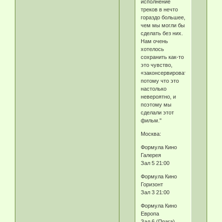
исполнение
треков в нечто
гораздо большее,
чем мы могли бы
сделать без них.
Нам очень
хотелось
сохранить как-то
это чувство,
«законсервировать»,
потому что это
настолько
невероятно, и
поэтому мы
сделали этот
фильм."
Москва:
Формула Кино
Галерея
Зал 5 21:00
Формула Кино
Горизонт
Зал 3 21:00
Формула Кино
Европа
Зал 6 (Прага)