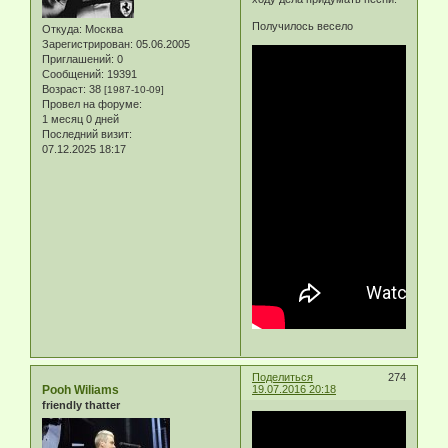
Получилось весело
Откуда:
Москва
Зарегистрирован
: 05.06.2005
Приглашений:
0
Сообщений:
19391
Возраст:
38
[1987-10-09]
Провел на форуме:
1 месяц 0 дней
Последний визит:
07.12.2025 18:17
Поделиться
274
Pooh Wiliams
19.07.2016 20:18
friendly thatter