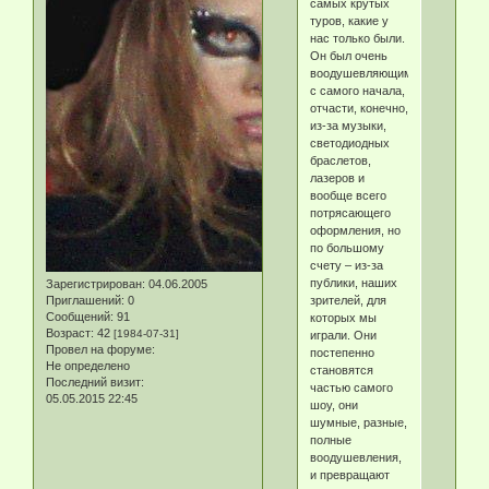
самых крутых
туров, какие у
нас только были.
Он был очень
воодушевляющим
с самого начала,
отчасти, конечно,
из-за музыки,
светодиодных
браслетов,
лазеров и
вообще всего
потрясающего
оформления, но
по большому
счету – из-за
публики, наших
Зарегистрирован
: 04.06.2005
Приглашений:
0
зрителей, для
Сообщений:
91
которых мы
Возраст:
42
[1984-07-31]
играли. Они
Провел на форуме:
постепенно
Не определено
становятся
Последний визит:
частью самого
05.05.2015 22:45
шоу, они
шумные, разные,
полные
воодушевления,
и превращают