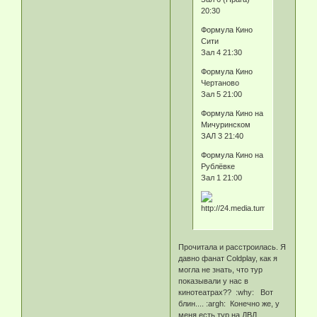
20:30
Формула Кино
Сити
Зал 4 21:30
Формула Кино
Чертаново
Зал 5 21:00
Формула Кино на
Мичуринском
ЗАЛ 3 21:40
Формула Кино на
Рублёвке
Зал 1 21:00
Прочитала и расстроилась. Я
давно фанат Coldplay, как я
могла не знать, что тур
показывали у нас в
кинотеатрах?? :why: Вот
блин.... :argh: Конечно же, у
меня есть тур на ДВД,