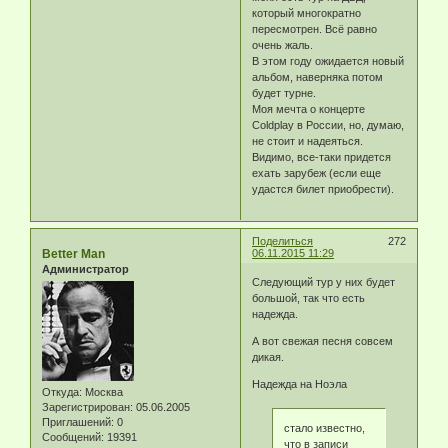
который многократно
пересмотрен. Всё равно
очень жаль.
В этом году ожидается новый
альбом, наверняка потом
будет турне.
Моя мечта о концерте
Coldplay в России, но, думаю,
не стоит и надеяться.
Видимо, все-таки придется
ехать зарубеж (если еще
удастся билет приобрести).
Поделиться
272
Better Man
06.11.2015 11:29
Администратор
Следующий тур у них будет
большой, так что есть
надежда.
А вот свежая песня совсем
дикая.
Надежда на Ноэла
Откуда:
Москва
Зарегистрирован
: 05.06.2005
Приглашений:
0
стало известно,
Сообщений:
19391
что в записи