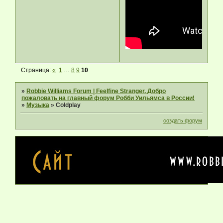
Страница:
«
1
…
8
9
10
»
Robbie Williams Forum | Feelfine Stranger. Добро
пожаловать на главный форум Робби Уильямса в России!
»
Музыка
»
Coldplay
создать форум