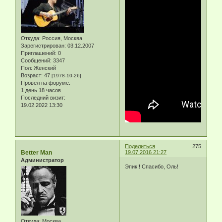
Откуда:
Россия, Москва
Зарегистрирован
: 03.12.2007
Приглашений:
0
Сообщений:
3347
Пол:
Женский
Возраст:
47
[1978-10-26]
Провел на форуме:
1 день 18 часов
Последний визит:
19.02.2022 13:30
Поделиться
275
Better Man
19.07.2016 21:27
Администратор
Эпик!! Спасибо, Оль!
Откуда:
Москва