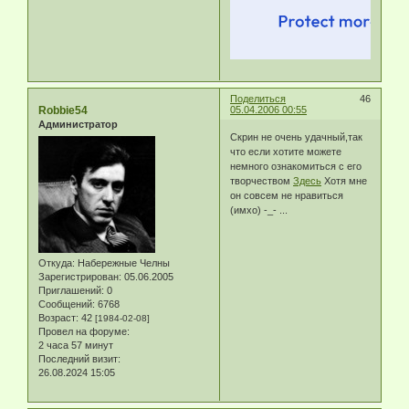
Поделиться
46
Robbie54
05.04.2006 00:55
Администратор
Скрин не очень удачный,так
что если хотите можете
немного ознакомиться с его
творчеством
Здесь
Хотя мне
он совсем не нравиться
(имхо) -_- ...
Откуда:
Набережные Челны
Зарегистрирован
: 05.06.2005
Приглашений:
0
Сообщений:
6768
Возраст:
42
[1984-02-08]
Провел на форуме:
2 часа 57 минут
Последний визит:
26.08.2024 15:05