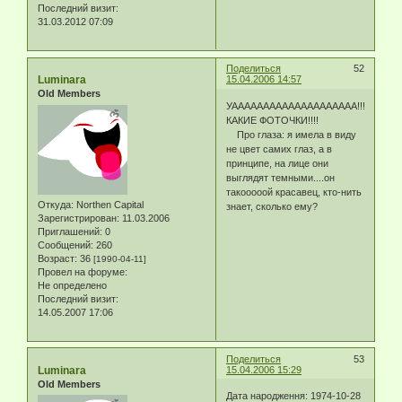
Последний визит:
31.03.2012 07:09
Поделиться
52
Luminara
15.04.2006 14:57
Old Members
УАААААААААААААААААААА!!!!!!!!!!!!!!!!!!
КАКИЕ ФОТОЧКИ!!!!
Про глаза: я имела в виду
не цвет самих глаз, а в
принципе, на лице они
выглядят темными....он
такооооой красавец, кто-нить
Откуда:
Northen Capital
знает, сколько ему?
Зарегистрирован
: 11.03.2006
Приглашений:
0
Сообщений:
260
Возраст:
36
[1990-04-11]
Провел на форуме:
Не определено
Последний визит:
14.05.2007 17:06
Поделиться
53
Luminara
15.04.2006 15:29
Old Members
Дата народження: 1974-10-28