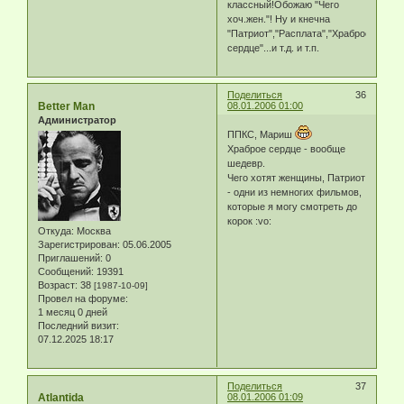
классный!Обожаю "Чего
хоч.жен."! Ну и кнечна
"Патриот","Расплата","Храброе
сердце"...и т.д. и т.п.
Поделиться
36
Better Man
08.01.2006 01:00
Администратор
ППКС, Мариш
Храброе сердце - вообще
шедевр.
Чего хотят женщины, Патриот
- одни из немногих фильмов,
которые я могу смотреть до
корок :vo:
Откуда:
Москва
Зарегистрирован
: 05.06.2005
Приглашений:
0
Сообщений:
19391
Возраст:
38
[1987-10-09]
Провел на форуме:
1 месяц 0 дней
Последний визит:
07.12.2025 18:17
Поделиться
37
Atlantida
08.01.2006 01:09