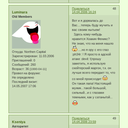
Поделиться
48
Luminara
14.04.2006 16:24
Old Members
Вот и я дорвалась до
Вас....теперь буду мучить и
вас своим нытьем!
Здесь кому-нибудь
нравится Хоакин Феникс?
Не знаю, что на меня нашло
....но я ору с его глаз
Откуда:
Northen Capital
:ph34r: ! Я просто в адской
Зарегистрирован
: 11.03.2006
атаке :devil: !(прошу
Приглашений:
0
заметить, я использую
Сообщений:
260
скейтерский жаргон, т.к. он
Возраст:
36
[1990-04-11]
лучше всего передает то, что
Провел на форуме:
Не определено
со мной происходит
Последний визит:
Он такая лапа! Настоящий
14.05.2007 17:06
мужик...такой большой,
сильный...и с глазами
темными, как у сатаны!ой...
Поделиться
49
Kseniya
14.04.2006 23:59
Авторитет