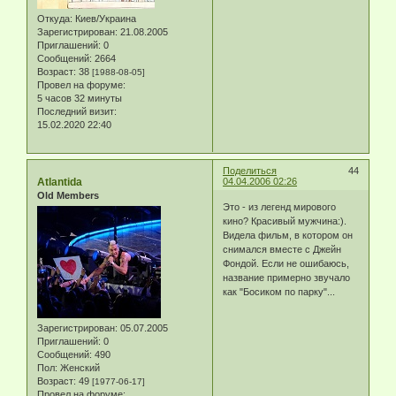
Откуда:
Киев/Украина
Зарегистрирован
: 21.08.2005
Приглашений:
0
Сообщений:
2664
Возраст:
38
[1988-08-05]
Провел на форуме:
5 часов 32 минуты
Последний визит:
15.02.2020 22:40
Поделиться
44
Atlantida
04.04.2006 02:26
Old Members
Это - из легенд мирового
кино? Красивый мужчина:).
Видела фильм, в котором он
снимался вместе с Джейн
Фондой. Если не ошибаюсь,
название примерно звучало
как "Босиком по парку"...
Зарегистрирован
: 05.07.2005
Приглашений:
0
Сообщений:
490
Пол:
Женский
Возраст:
49
[1977-06-17]
Провел на форуме: