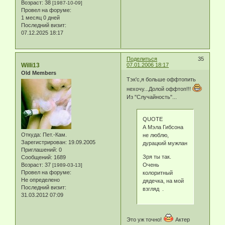
Возраст:
38
[1987-10-09]
Провел на форуме:
1 месяц 0 дней
Последний визит:
07.12.2025 18:17
Поделиться
35
Willi13
07.01.2006 18:17
Old Members
Тэк'с,я больше оффтопить
нехочу...Долой оффтоп!!!
Из "Случайность"...
QUOTE
А Мэла Гибсона
Откуда:
Пет.-Кам.
не люблю,
Зарегистрирован
: 19.09.2005
дурацкий мужлан
Приглашений:
0
Зря ты так.
Сообщений:
1689
Очень
Возраст:
37
[1989-03-13]
Провел на форуме:
колоритный
Не определено
дядечка, на мой
Последний визит:
взгляд .
31.03.2012 07:09
Это уж точно!
Актер