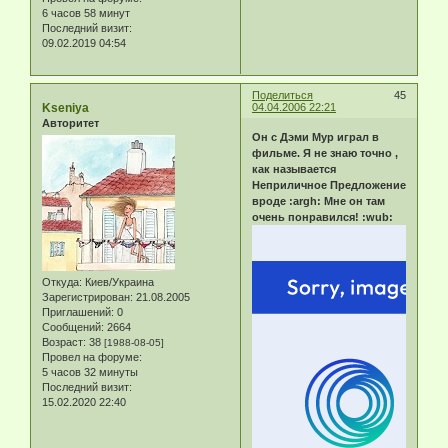
6 часов 58 минут
Последний визит:
09.02.2019 04:54
Поделиться
45
Kseniya
04.04.2006 22:21
Авторитет
Он с Дэми Мур играл в
фильме. Я не знаю точно ,
как называется
Неприличное Предложение
вроде :argh: Мне он там
очень понравился! :wub:
Откуда:
Киев/Украина
Зарегистрирован
: 21.08.2005
Приглашений:
0
Сообщений:
2664
Возраст:
38
[1988-08-05]
Провел на форуме:
5 часов 32 минуты
Последний визит:
15.02.2020 22:40