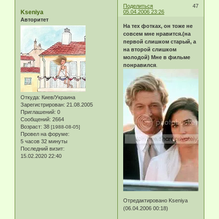
Поделиться
47
Kseniya
05.04.2006 23:26
Авторитет
На тех фотках, он тоже не
совсем мне нравится.(на
первой слишком старый, а
на второй слишком
молодой) Мне в фильме
понравился
.
Откуда:
Киев/Украина
Зарегистрирован
: 21.08.2005
Приглашений:
0
Сообщений:
2664
Возраст:
38
[1988-08-05]
Провел на форуме:
5 часов 32 минуты
Последний визит:
15.02.2020 22:40
Отредактировано Kseniya
(06.04.2006 00:18)