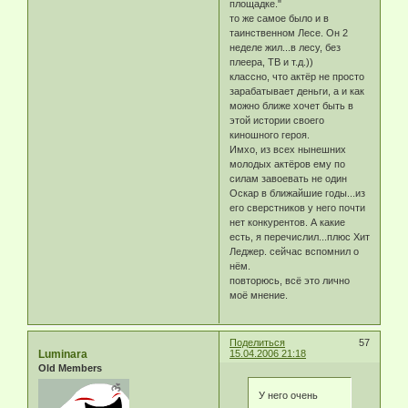
площадке."
то же самое было и в
таинственном Лесе. Он 2
неделе жил...в лесу, без
плеера, ТВ и т.д.))
классно, что актёр не просто
зарабатывает деньги, а и как
можно ближе хочет быть в
этой истории своего
киношного героя.
Имхо, из всех нынешних
молодых актёров ему по
силам завоевать не один
Оскар в ближайшие годы...из
его сверстников у него почти
нет конкурентов. А какие
есть, я перечислил...плюс Хит
Леджер. сейчас вспомнил о
нём.
повторюсь, всё это лично
моё мнение.
Поделиться
57
Luminara
15.04.2006 21:18
Old Members
У него очень