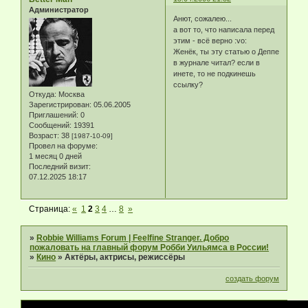
Администратор
Анют, сожалею...
а вот то, что написала перед
этим - всё верно :vo:
Женёк, ты эту статью о Деппе
в журнале читал? если в
инете, то не подкинешь
ссылку?
Откуда:
Москва
Зарегистрирован
: 05.06.2005
Приглашений:
0
Сообщений:
19391
Возраст:
38
[1987-10-09]
Провел на форуме:
1 месяц 0 дней
Последний визит:
07.12.2025 18:17
Страница:
«
1
2
3
4
…
8
»
»
Robbie Williams Forum | Feelfine Stranger. Добро
пожаловать на главный форум Робби Уильямса в России!
»
Кино
»
Актёры, актрисы, режиссёры
создать форум