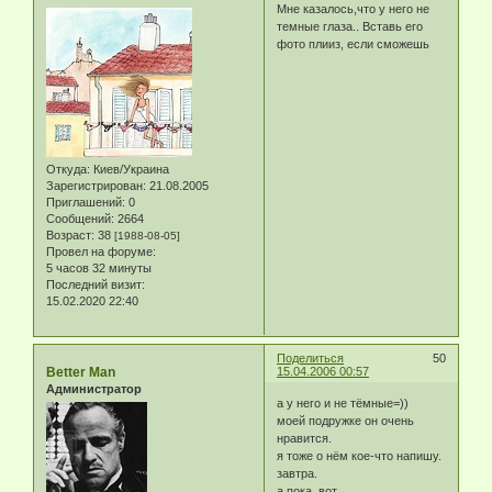
Мне казалось,что у него не
темные глаза.. Вставь его
фото плииз, если сможешь
Откуда:
Киев/Украина
Зарегистрирован
: 21.08.2005
Приглашений:
0
Сообщений:
2664
Возраст:
38
[1988-08-05]
Провел на форуме:
5 часов 32 минуты
Последний визит:
15.02.2020 22:40
Поделиться
50
Better Man
15.04.2006 00:57
Администратор
а у него и не тёмные=))
моей подружке он очень
нравится.
я тоже о нём кое-что напишу.
завтра.
а пока, вот.