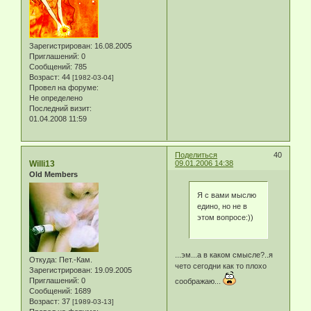
Зарегистрирован
: 16.08.2005
Приглашений:
0
Сообщений:
785
Возраст:
44
[1982-03-04]
Провел на форуме:
Не определено
Последний визит:
01.04.2008 11:59
Поделиться
40
Willi13
09.01.2006 14:38
Old Members
Я с вами мыслю
едино, но не в
этом вопросе:))
...эм...а в каком смысле?..я
Откуда:
Пет.-Кам.
чето сегодни как то плохо
Зарегистрирован
: 19.09.2005
Приглашений:
0
соображаю...
Сообщений:
1689
Возраст:
37
[1989-03-13]