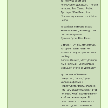
те, кто уже всем без
исключения доказали, что они
лучшие: Том Хэнкс, Роберт
Де Ниро, Жан Рено, Аль
Пачино..ну и может ещё Мел
Гибсон.
те актёры, которые играют
замечательно, но они до сих
пор недооценены:
Джонни Депп, Шон Пенн.
а третья группа, это актёры,
которые талантливы не
только в силу возраста, но и
вообще.
Хоакин Феникс, Мэтт Дэймон,
Хью Джекман. И немного в
меньшей степени, Джуд Лоу.
ну так вот, о Хоакине.
Гладиатор, Знаки, Ярды.
хорошие фильмы.
Переступить черту. классно.
Риз на Оскаре сказала: "Этот
человек(Хоак) просто вжился
в образ своего героя. Я
счастлива, что оказалась с
ним на одной съёмочной