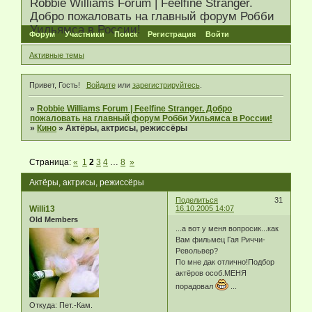
Robbie Williams Forum | Feelfine Stranger.
Добро пожаловать на главный форум Робби
Уильямса в России!
Форум
Участники
Поиск
Регистрация
Войти
Активные темы
Привет, Гость!
Войдите
или
зарегистрируйтесь
.
»
Robbie Williams Forum | Feelfine Stranger. Добро
пожаловать на главный форум Робби Уильямса в России!
»
Кино
»
Актёры, актрисы, режиссёры
Страница:
«
1
2
3
4
…
8
»
Актёры, актрисы, режиссёры
Поделиться
31
Willi13
16.10.2005 14:07
Old Members
...а вот у меня вопросик...как
Вам фильмец Гая Риччи-
Револьвер?
По мне дак отлично!Подбор
актёров особ.МЕНЯ
порадовал
...
Откуда:
Пет.-Кам.