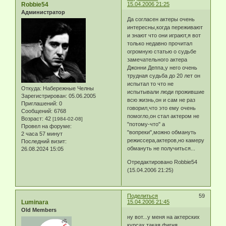
Robbie54
15.04.2006 21:25
Администратор
Да согласен актеры очень
интересны,когда переживают
и знают что они играют,я вот
только недавно прочитал
огромную статью о судьбе
замечательного актера
Джонни Деппа,у него очень
трудная судьба до 20 лет он
испытал то что не
Откуда:
Набережные Челны
испытывали люди прожившие
Зарегистрирован
: 05.06.2005
всю жизнь,он и сам не раз
Приглашений:
0
говорил,что это ему очень
Сообщений:
6768
помогло,он стал актером не
Возраст:
42
[1984-02-08]
"потому-что" а
Провел на форуме:
"вопреки",можно обмануть
2 часа 57 минут
режиссера,актеров,но камеру
Последний визит:
обмануть не получиться...
26.08.2024 15:05
Отредактировано Robbie54
(15.04.2006 21:25)
Поделиться
59
Luminara
15.04.2006 21:45
Old Members
ну вот...у меня на актерских
курсах такая фигня