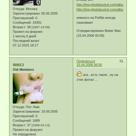
http://img.photobucket.com/albums/v703/
Откуда:
Москва
http://img.photobucket.com/albums/v703/
Зарегистрирован
: 05.06.2005
немного на Робби иногда
Приглашений:
0
Сообщений:
19391
смахивает
Возраст:
38
[1987-10-09]
Отредактировано Better Man
Провел на форуме:
(15.04.2006 00:58)
1 месяц 0 дней
Последний визит:
07.12.2025 18:17
Поделиться
51
Willi13
15.04.2006 06:56
Old Members
ага...есть такое...ну на
этих фотах ...
Откуда:
Пет.-Кам.
Зарегистрирован
: 19.09.2005
Приглашений:
0
Сообщений:
1689
Возраст:
37
[1989-03-13]
Провел на форуме:
Не определено