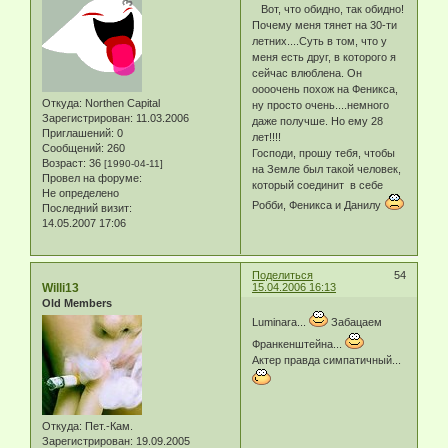
Вот, что обидно, так обидно!
Почему меня тянет на 30-ти
летних....Суть в том, что у
меня есть друг, в которого я
сейчас влюблена. Он
оооочень похож на Феникса,
Откуда:
Northen Capital
ну просто очень....немного
Зарегистрирован
: 11.03.2006
даже получше. Но ему 28
Приглашений:
0
лет!!!!
Сообщений:
260
Господи, прошу тебя, чтобы
Возраст:
36
[1990-04-11]
на Земле был такой человек,
Провел на форуме:
который соединит в себе
Не определено
Робби, Феникса и Данилу
Последний визит:
14.05.2007 17:06
Поделиться
54
Willi13
15.04.2006 16:13
Old Members
Luminara...
Забацаем
Франкенштейна...
Актер правда симпатичный...
Откуда:
Пет.-Кам.
Зарегистрирован
: 19.09.2005