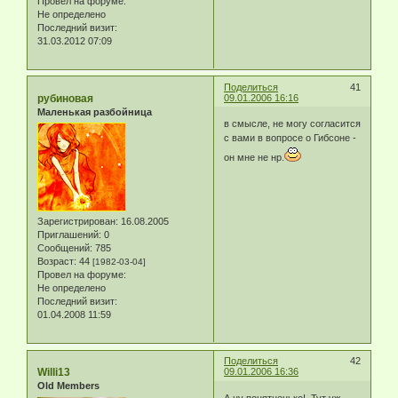
Провел на форуме:
Не определено
Последний визит:
31.03.2012 07:09
Поделиться
41
рубиновая
09.01.2006 16:16
Маленькая разбойница
в смысле, не могу согласится
с вами в вопросе о Гибсоне -
он мне не нр.
Зарегистрирован
: 16.08.2005
Приглашений:
0
Сообщений:
785
Возраст:
44
[1982-03-04]
Провел на форуме:
Не определено
Последний визит:
01.04.2008 11:59
Поделиться
42
Willi13
09.01.2006 16:36
Old Members
А,ну понятненько!..Тут уж