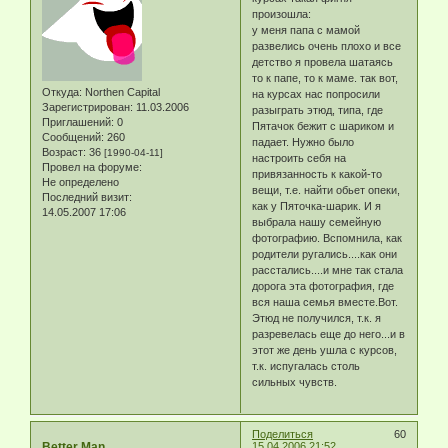
произошла:
у меня папа с мамой
развелись очень плохо и все
детство я провела шатаясь
то к папе, то к маме. так вот,
Откуда:
Northen Capital
на курсах нас попросили
Зарегистрирован
: 11.03.2006
разыграть этюд, типа, где
Приглашений:
0
Пятачок бежит с шариком и
Сообщений:
260
падает. Нужно было
Возраст:
36
[1990-04-11]
настроить себя на
Провел на форуме:
привязанность к какой-то
Не определено
вещи, т.е. найти обьет опеки,
Последний визит:
как у Пяточка-шарик. И я
14.05.2007 17:06
выбрала нашу семейную
фотографию. Вспомнила, как
родители ругались....как они
расстались....и мне так стала
дорога эта фотография, где
вся наша семья вместе.Вот.
Этюд не получился, т.к. я
разревелась еще до него...и в
этот же день ушла с курсов,
т.к. испугалась столь
сильных чувств.
Поделиться
60
Better Man
15.04.2006 21:52