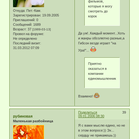
фильмов,
которые я могу
Откуда:
Пет.-Кам.
смотреть до
Зарегистрирован
: 19.09.2005
корок
Приглашений:
0
Сообщений:
1689
Возраст:
37
[1989-03-13]
Да уж!..Каждый момент...Хоть
Провел на форуме:
и жанры обсолютно разные,а
Не определено
Гибсон везде играет "на
Последний визит:
31.03.2012 07:09
Ура!"...
Приятно
оказаться в
компании
единомышленников
Взаимно!
Поделиться
39
рубиновая
09.01.2006 08:30
Маленькая разбойница
Я с вами мыслю едино, но не
в этом вопросе:)) Эх...
сердцу не прикажешь:))