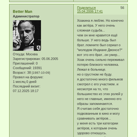
Поделиться
56
Better Man
15.04.2006 17:41
Администратор
Хоакина я люблю. Но конечно
как актёра. У него очень
сложная судьба...
чем он мне нравится ещё
больше. У него ведь был
брат..помните был сериал о
"молодом Индиане Джонсе?"
Откуда:
Москва
вот это его брат...он умер...
Зарегистрирован
: 05.06.2005
Хоак очень сильно переживал
Приглашений:
0
потерю близкого человека.
Сообщений:
19391
Лежал в больнице.
Возраст:
38
[1987-10-09]
но о грустном не буду.
Провел на форуме:
я достаточно много фильмов
1 месяц 0 дней
смотрел с его участием. и
Последний визит:
несмотря на то, что
07.12.2025 18:17
большинство из этих ролей у
него не главные, именно его
образы запоминаются.
Я считаю себя достаточно
подкованным в кино и могу
сравнивать актёров...
у меня есть три категории
актёров, к которым очень
здорово отношусь.