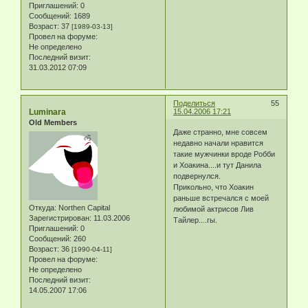
Приглашений:
0
Сообщений:
1689
Возраст:
37
[1989-03-13]
Провел на форуме:
Не определено
Последний визит:
31.03.2012 07:09
Поделиться
55
Luminara
15.04.2006 17:21
Old Members
Даже странно, мне совсем
недавно начали нравится
такие мужчинки вроде Робби
и Хоакина....и тут Данила
подвернулся.
Прикольно, что Хоакин
раньше встречался с моей
Откуда:
Northen Capital
любимой актрисов Лив
Зарегистрирован
: 11.03.2006
Тайлер....гы.
Приглашений:
0
Сообщений:
260
Возраст:
36
[1990-04-11]
Провел на форуме:
Не определено
Последний визит:
14.05.2007 17:06