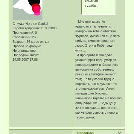
сложная
судьба...
Мне всегда жутко
Откуда:
Northen Capital
нравилась та печаль, с
Зарегистрирован
: 11.03.2006
которой на тебя с обложки
Приглашений:
0
журнала, диска или еще чего-
Сообщений:
260
нибудь, смотрят сильные
Возраст:
36
[1990-04-11]
люди. Это и в Робе тоже
Провел на форуме:
есть....
Не определено
А про брата я знаю,это
Последний визит:
14.05.2007 17:06
ужасно: брат ведь умер от
передозировки и Хоакин его
выносил на собственных
руках из клуба(или чего-то
там)....это ужасно трудно
пережить...но я думаю, что
это послужило ему. Люди,
потерявшие близких,
начинают стараться в полную
силу ради них....Ведь цену
жизни познаешь после того,
как увидел смерть у порога
твоего дома.
Поделиться
58